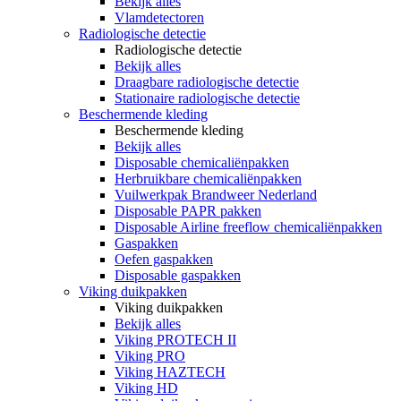
Bekijk alles
Vlamdetectoren
Radiologische detectie
Radiologische detectie
Bekijk alles
Draagbare radiologische detectie
Stationaire radiologische detectie
Beschermende kleding
Beschermende kleding
Bekijk alles
Disposable chemicaliënpakken
Herbruikbare chemicaliënpakken
Vuilwerkpak Brandweer Nederland
Disposable PAPR pakken
Disposable Airline freeflow chemicaliënpakken
Gaspakken
Oefen gaspakken
Disposable gaspakken
Viking duikpakken
Viking duikpakken
Bekijk alles
Viking PROTECH II
Viking PRO
Viking HAZTECH
Viking HD