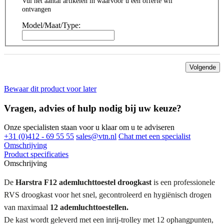
Vul het aantal artikelen in waarvoor u een offerte wil
ontvangen
Model/Maat/Type:
Volgende
Bewaar dit product voor later
Vragen, advies of hulp nodig bij uw keuze?
Onze specialisten staan voor u klaar om u te adviseren
+31 (0)412 - 69 55 55
sales@vtn.nl
Chat met een specialist
Omschrijving
Product specificaties
Omschrijving
De
Harstra F12 ademluchttoestel droogkast
is een professionele
RVS droogkast voor het snel, gecontroleerd en hygiënisch drogen
van maximaal
12 ademluchttoestellen.
De kast wordt geleverd met een inrij-trolley met 12 ophangpunten,