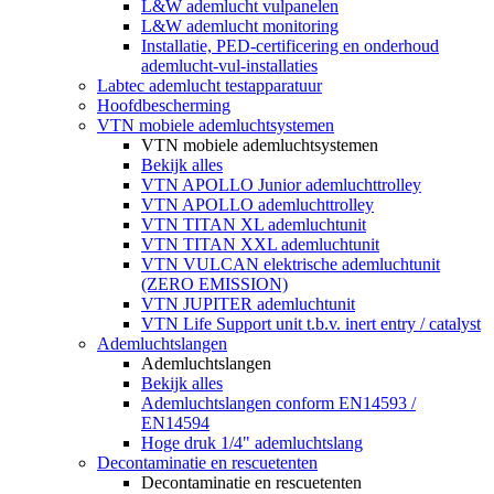
L&W ademlucht vulpanelen
L&W ademlucht monitoring
Installatie, PED-certificering en onderhoud
ademlucht-vul-installaties
Labtec ademlucht testapparatuur
Hoofdbescherming
VTN mobiele ademluchtsystemen
VTN mobiele ademluchtsystemen
Bekijk alles
VTN APOLLO Junior ademluchttrolley
VTN APOLLO ademluchttrolley
VTN TITAN XL ademluchtunit
VTN TITAN XXL ademluchtunit
VTN VULCAN elektrische ademluchtunit
(ZERO EMISSION)
VTN JUPITER ademluchtunit
VTN Life Support unit t.b.v. inert entry / catalyst
Ademluchtslangen
Ademluchtslangen
Bekijk alles
Ademluchtslangen conform EN14593 /
EN14594
Hoge druk 1/4" ademluchtslang
Decontaminatie en rescuetenten
Decontaminatie en rescuetenten