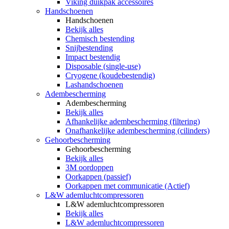
Viking duikpak accessoires
Handschoenen
Handschoenen
Bekijk alles
Chemisch bestending
Snijbestending
Impact bestendig
Disposable (single-use)
Cryogene (koudebestendig)
Lashandschoenen
Adembescherming
Adembescherming
Bekijk alles
Afhankelijke adembescherming (filtering)
Onafhankelijke adembescherming (cilinders)
Gehoorbescherming
Gehoorbescherming
Bekijk alles
3M oordoppen
Oorkappen (passief)
Oorkappen met communicatie (Actief)
L&W ademluchtcompressoren
L&W ademluchtcompressoren
Bekijk alles
L&W ademluchtcompressoren