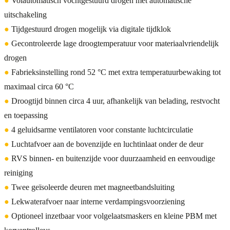
●
Volautomatisch vochtgestuurd drogen met automatische
uitschakeling
●
Tijdgestuurd drogen mogelijk via digitale tijdklok
●
Gecontroleerde lage droogtemperatuur voor materiaalvriendelijk
drogen
●
Fabrieksinstelling rond 52 °C met extra temperatuurbewaking tot
maximaal circa 60 °C
●
Droogtijd binnen circa 4 uur, afhankelijk van belading, restvocht
en toepassing
●
4 geluidsarme ventilatoren voor constante luchtcirculatie
●
Luchtafvoer aan de bovenzijde en luchtinlaat onder de deur
●
RVS binnen- en buitenzijde voor duurzaamheid en eenvoudige
reiniging
●
Twee geïsoleerde deuren met magneetbandsluiting
●
Lekwaterafvoer naar interne verdampingsvoorziening
●
Optioneel inzetbaar voor volgelaatsmaskers en kleine PBM met