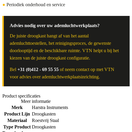
●
Periodiek onderhoud en service
Advies nodig over uw ademluchtwerkplaats?
De juiste droogkast hangt af van het aantal
ademluchttoestellen, het reinigingsproces, de gewenste
doorlooptijd en de beschikbare ruimte. VTN helpt u bij het
kiezen van de juiste droogkast configuratie.
Bel
+31 (0)412 - 69 55 55
of neem contact op met VTN
voor advies over ademluchtwerkplaatsinrichting.
Product specificaties
Meer informatie
Merk
Harstra Instruments
Product Lijn
Droogkasten
Materiaal
Roestvrij Staal
Type Product
Droogkasten