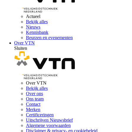
Actueel
Bekijk alles
Nieuws
Kennisbank
Beurzen en evenementen
Over VTN
Sluiten
Over VTN
Bekijk alles
Over ons
Ons team
Contact
Merken
Certificeringen
Uitschrijven Nieuwsbrief
Algemene voorwaarden
Disclaimer & privacy- en cookiebeleid