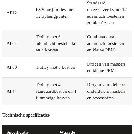
Standaard
RVS inrij-trolley met
meegeleverd voor 12
AF12
12 ophangpunten
ademluchttoestellen
zonder flessen.
Trolley met 6
Combinatie van
AF64
ademluchttoestelhaken
ademluchttoestellen
en 4 korven
en kleine PBM.
Drogen van maskers
AF80
Trolley met 8 korven
en kleine PBM.
Trolley met 4
Drogen van kleinere
AF44
standaardkorven en 4
onderdelen, maskers
fijnmazige korven
en accessoires.
Technische specificaties
Specificatie
Waarde