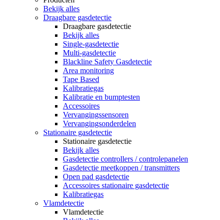
Bekijk alles
Draagbare gasdetectie
Draagbare gasdetectie
Bekijk alles
Single-gasdetectie
Multi-gasdetectie
Blackline Safety Gasdetectie
Area monitoring
Tape Based
Kalibratiegas
Kalibratie en bumptesten
Accessoires
Vervangingssensoren
Vervangingsonderdelen
Stationaire gasdetectie
Stationaire gasdetectie
Bekijk alles
Gasdetectie controllers / controlepanelen
Gasdetectie meetkoppen / transmitters
Open pad gasdetectie
Accessoires stationaire gasdetectie
Kalibratiegas
Vlamdetectie
Vlamdetectie