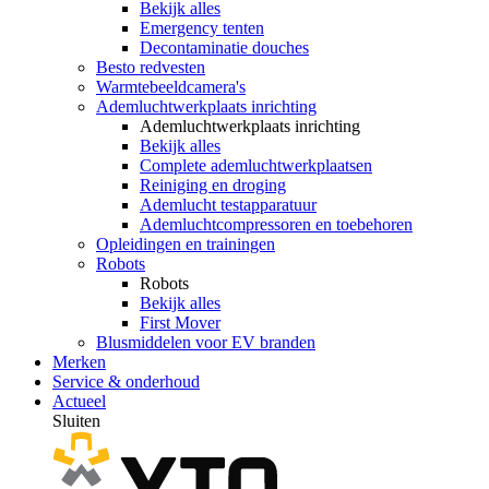
Bekijk alles
Emergency tenten
Decontaminatie douches
Besto redvesten
Warmtebeeldcamera's
Ademluchtwerkplaats inrichting
Ademluchtwerkplaats inrichting
Bekijk alles
Complete ademluchtwerkplaatsen
Reiniging en droging
Ademlucht testapparatuur
Ademluchtcompressoren en toebehoren
Opleidingen en trainingen
Robots
Robots
Bekijk alles
First Mover
Blusmiddelen voor EV branden
Merken
Service & onderhoud
Actueel
Sluiten