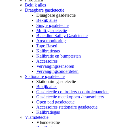
Bekijk alles
Draagbare gasdetectie
Draagbare gasdetectie
Bekijk alles
Single-gasdetectie
Multi-gasdetectie
Blackline Safety Gasdetectie
Area monitoring
Tape Based
Kalibratiegas
Kalibratie en bumptesten
Accessoires
Vervangingssensoren
Vervangingsonderdelen
Stationaire gasdetectie
Stationaire gasdetectie
Bekijk alles
Gasdetectie controllers / controlepanelen
Gasdetectie meetkoppen / transmitters
Open pad gasdetectie
Accessoires stationaire gasdetectie
Kalibratiegas
Vlamdetectie
Vlamdetectie