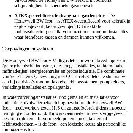
bijvoorbeeld de Honeywell BW Flex. Dit voorkomt
schijnveiligheid bij specifieke gasmengsels.
ATEX-gecertificeerde draagbare gasdetector
– De
Honeywell BW Icon+ is ATEX-gecertificeerd voor gebruik in
explosiegevaarlijke omgevingen. Dit maakt de
multigasdetector geschikt voor inzet in en rondom installaties
waar brandbare gassen en dampen kunnen vrijkomen.
Toepassingen en sectoren
De Honeywell BW Icon+ Multigasdetector wordt breed ingezet in
(petro)chemische industrie, olie- en gasinstallaties, tankterminals,
raffinaderijen, energiecentrales en procesindustrie. De combinatie
van %LEL- en O₂-bewaking met CO- en H₂S-detectie sluit nauw
aan bij de risico’s rondom fakkels, leidingsystemen, pompkelders,
verladingsinstallaties en opslagtanks.
In waterzuiveringsinstallaties, rioolgemalen en installaties voor
industriële afvalwaterbehandeling beschermt de Honeywell BW
Icon+ medewerkers tegen H₂S en zuurstofgebrek tijdens inspectie,
reiniging en onderhoud. Bij werkzaamheden in reeds vrijgegeven
besloten ruimten – bijvoorbeeld putten, tanks, kelders of
leidingschachten – is de Icon+ een logische keuze als persoonlijke
multigasdetector.