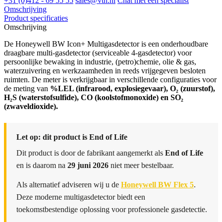
+31 (0)412 - 69 55 55
sales@vtn.nl
Chat met een specialist
Omschrijving
Product specificaties
Omschrijving
De Honeywell BW Icon+ Multigasdetector is een onderhoudbare
draagbare multi-gasdetector (serviceable 4-gasdetector) voor
persoonlijke bewaking in industrie, (petro)chemie, olie & gas,
waterzuivering en werkzaamheden in reeds vrijgegeven besloten
ruimten. De meter is verkrijgbaar in verschillende configuraties voor
de meting van
%LEL (infrarood, explosiegevaar), O₂ (zuurstof),
H₂S (waterstofsulfide), CO (koolstofmonoxide) en SO₂
(zwaveldioxide).
Let op: dit product is End of Life
Dit product is door de fabrikant aangemerkt als
End of Life
en is daarom na
29 juni 2026
niet meer bestelbaar.
Als alternatief adviseren wij u de
Honeywell BW Flex 5
.
Deze moderne multigasdetector biedt een
toekomstbestendige oplossing voor professionele gasdetectie.