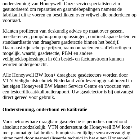
ondersteuning van Honeywell. Onze servicespecialisten zijn
geautoriseerd om reparaties en garantiebepalingen namens de
fabrikant uit te voeren en beschikken over vrijwel alle onderdelen op
voorraad.
Klanten profiteren van deskundig advies op maat over gassen,
meetbereiken, pomp/no-pomp oplossingen, confined-space beleid en
standaardisatie van draagbare gasdetectie binnen het bedrijf.
Daarnaast zijn scherpe prijzen, raamcontracten en staffelkortingen
mogelijk, waarbij gasdetectie, PBM en andere
veiligheidsoplossingen in één bestel- en factuurstroom kunnen
worden ondergebracht.
Alle Honeywell BW Icon+ draagbare gasdetectors worden door
VTN Veiligheidstechniek Nederland vóór levering gekalibreerd in
het eigen Honeywell BW Master Service Centre en voorzien van
een testcertificaat/kalibratierapport. Uw gasdetector is bij ontvangst
direct gereed voor gebruik.
Ondersteuning, onderhoud en kalibratie
Voor betrouwbare draagbare gasdetectie is periodiek onderhoud
absoluut noodzakelijk. VTN ondersteunt de Honeywell BW Icon+
met planmatige kalibraties, bumptests en tijdige sensorvervanging,
uitgevoerd door gespecialiseerde technici in het eigen Honeywell