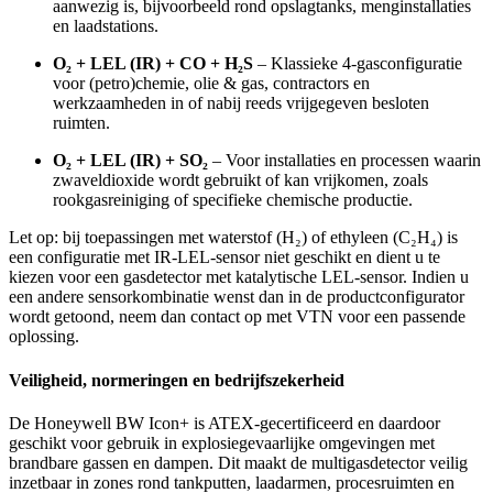
aanwezig is, bijvoorbeeld rond opslagtanks, menginstallaties
en laadstations.
O₂ + LEL (IR) + CO + H₂S
– Klassieke 4-gasconfiguratie
voor (petro)chemie, olie & gas, contractors en
werkzaamheden in of nabij reeds vrijgegeven besloten
ruimten.
O₂ + LEL (IR) + SO₂
– Voor installaties en processen waarin
zwaveldioxide wordt gebruikt of kan vrijkomen, zoals
rookgasreiniging of specifieke chemische productie.
Let op: bij toepassingen met waterstof (H₂) of ethyleen (C₂H₄) is
een configuratie met IR-LEL-sensor niet geschikt en dient u te
kiezen voor een gasdetector met katalytische LEL-sensor. Indien u
een andere sensorkombinatie wenst dan in de productconfigurator
wordt getoond, neem dan contact op met VTN voor een passende
oplossing.
Veiligheid, normeringen en bedrijfszekerheid
De Honeywell BW Icon+ is ATEX-gecertificeerd en daardoor
geschikt voor gebruik in explosiegevaarlijke omgevingen met
brandbare gassen en dampen. Dit maakt de multigasdetector veilig
inzetbaar in zones rond tankputten, laadarmen, procesruimten en