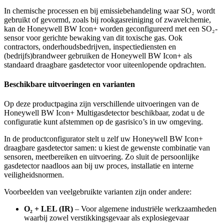
In chemische processen en bij emissiebehandeling waar SO₂ wordt
gebruikt of gevormd, zoals bij rookgasreiniging of zwavelchemie,
kan de Honeywell BW Icon+ worden geconfigureerd met een SO₂-
sensor voor gerichte bewaking van dit toxische gas. Ook
contractors, onderhoudsbedrijven, inspectiediensten en
(bedrijfs)brandweer gebruiken de Honeywell BW Icon+ als
standaard draagbare gasdetector voor uiteenlopende opdrachten.
Beschikbare uitvoeringen en varianten
Op deze productpagina zijn verschillende uitvoeringen van de
Honeywell BW Icon+ Multigasdetector beschikbaar, zodat u de
configuratie kunt afstemmen op de gasrisico’s in uw omgeving.
In de productconfigurator stelt u zelf uw Honeywell BW Icon+
draagbare gasdetector samen: u kiest de gewenste combinatie van
sensoren, meetbereiken en uitvoering. Zo sluit de persoonlijke
gasdetector naadloos aan bij uw proces, installatie en interne
veiligheidsnormen.
Voorbeelden van veelgebruikte varianten zijn onder andere:
O₂ + LEL (IR)
– Voor algemene industriële werkzaamheden
waarbij zowel verstikkingsgevaar als explosiegevaar