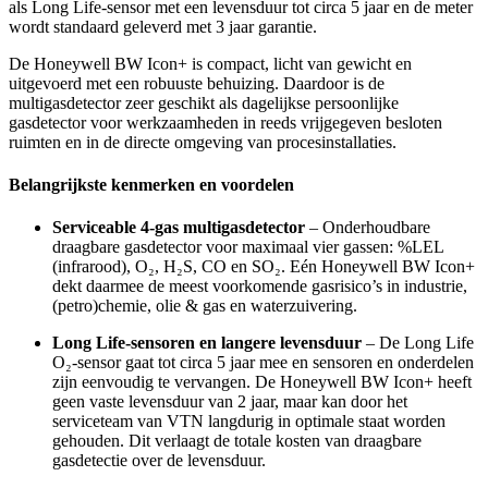
als Long Life-sensor met een levensduur tot circa 5 jaar en de meter
wordt standaard geleverd met 3 jaar garantie.
De Honeywell BW Icon+ is compact, licht van gewicht en
uitgevoerd met een robuuste behuizing. Daardoor is de
multigasdetector zeer geschikt als dagelijkse persoonlijke
gasdetector voor werkzaamheden in reeds vrijgegeven besloten
ruimten en in de directe omgeving van procesinstallaties.
Belangrijkste kenmerken en voordelen
Serviceable 4-gas multigasdetector
– Onderhoudbare
draagbare gasdetector voor maximaal vier gassen: %LEL
(infrarood), O₂, H₂S, CO en SO₂. Eén Honeywell BW Icon+
dekt daarmee de meest voorkomende gasrisico’s in industrie,
(petro)chemie, olie & gas en waterzuivering.
Long Life-sensoren en langere levensduur
– De Long Life
O₂-sensor gaat tot circa 5 jaar mee en sensoren en onderdelen
zijn eenvoudig te vervangen. De Honeywell BW Icon+ heeft
geen vaste levensduur van 2 jaar, maar kan door het
serviceteam van VTN langdurig in optimale staat worden
gehouden. Dit verlaagt de totale kosten van draagbare
gasdetectie over de levensduur.