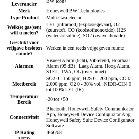
BW Icon+
Leverancier
Merk
Honeywell BW Technologies
Type Product
Multi-Gasdetector
LEL [infrarood] (explosiegevaar), O2
Welk(e) gas(sen)
(zuurstof), CO (koolstofmonoxide), H2S
wilt u meten?
(waterstofsulfide), SO2 (zwaveldioxide)
Geschikt voor
vrijgave besloten
Werken in een reeds vrijgegeven ruimte
ruimte?
Visueel Alarm (licht), Vibrerend, Hoorbaar
Alarmen
Alarm (95 dB) , Laag Alarm, Hoog Alarm,
STEL, TWA, OL (over limiet)
SO2 0 - 150 ppm, H2S 0 - 200 ppm, CO 0 -
Meetbereik
2.000 ppm, O2 0 - 30% vol., NIDR-CH4 0
tot 100% LEL (IR)
Temperatuur
-20 tot +50
Bereik
Bluetooth, Honeywell Safety Communicator
App, Honeywell Device Configurator App,
Connectiviteit
Honeywell Safety Suite Device Configurator
Software
IP Rating
IP66/68