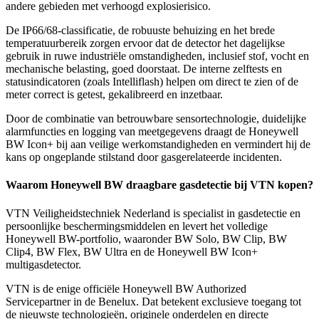
andere gebieden met verhoogd explosierisico.
De IP66/68-classificatie, de robuuste behuizing en het brede
temperatuurbereik zorgen ervoor dat de detector het dagelijkse
gebruik in ruwe industriële omstandigheden, inclusief stof, vocht en
mechanische belasting, goed doorstaat. De interne zelftests en
statusindicatoren (zoals Intelliflash) helpen om direct te zien of de
meter correct is getest, gekalibreerd en inzetbaar.
Door de combinatie van betrouwbare sensortechnologie, duidelijke
alarmfuncties en logging van meetgegevens draagt de Honeywell
BW Icon+ bij aan veilige werkomstandigheden en vermindert hij de
kans op ongeplande stilstand door gasgerelateerde incidenten.
Waarom Honeywell BW draagbare gasdetectie bij VTN kopen?
VTN Veiligheidstechniek Nederland is specialist in gasdetectie en
persoonlijke beschermingsmiddelen en levert het volledige
Honeywell BW-portfolio, waaronder BW Solo, BW Clip, BW
Clip4, BW Flex, BW Ultra en de Honeywell BW Icon+
multigasdetector.
VTN is de enige officiële Honeywell BW Authorized
Servicepartner in de Benelux. Dat betekent exclusieve toegang tot
de nieuwste technologieën, originele onderdelen en directe