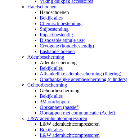
Viking duikpak accessoires
Handschoenen
Handschoenen
Bekijk alles
Chemisch bestending
Snijbestending
Impact bestendig
Disposable (single-use)
Cryogene (koudebestendig)
Lashandschoenen
Adembescherming
Adembescherming
Bekijk alles
Afhankelijke adembescherming (filtering)
Onafhankelijke adembescherming (cilinders)
Gehoorbescherming
Gehoorbescherming
Bekijk alles
3M oordoppen
Oorkappen (passief)
Oorkappen met communicatie (Actief)
L&W ademluchtcompressoren
L&W ademluchtcompressoren
Bekijk alles
L&W ademluchtcompressoren