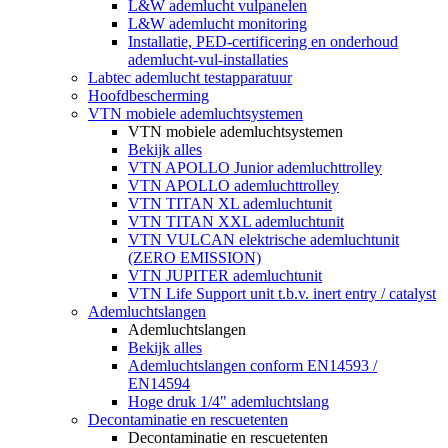
L&W ademlucht vulpanelen
L&W ademlucht monitoring
Installatie, PED-certificering en onderhoud
ademlucht-vul-installaties
Labtec ademlucht testapparatuur
Hoofdbescherming
VTN mobiele ademluchtsystemen
VTN mobiele ademluchtsystemen
Bekijk alles
VTN APOLLO Junior ademluchttrolley
VTN APOLLO ademluchttrolley
VTN TITAN XL ademluchtunit
VTN TITAN XXL ademluchtunit
VTN VULCAN elektrische ademluchtunit
(ZERO EMISSION)
VTN JUPITER ademluchtunit
VTN Life Support unit t.b.v. inert entry / catalyst
Ademluchtslangen
Ademluchtslangen
Bekijk alles
Ademluchtslangen conform EN14593 /
EN14594
Hoge druk 1/4" ademluchtslang
Decontaminatie en rescuetenten
Decontaminatie en rescuetenten