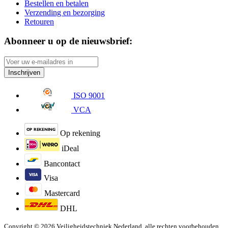
Bestellen en betalen
Verzending en bezorging
Retouren
Abonneer u op de nieuwsbrief:
Inschrijven
ISO 9001
VCA
Op rekening
iDeal
Bancontact
Visa
Mastercard
DHL
Copyright © 2026 Veiligheidstechniek Nederland, alle rechten voorbehouden