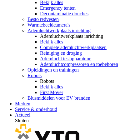
Bekijk alles
Emergency tenten
Decontaminatie douches
Besto redvesten
Warmtebeeldcamera's
Ademluchtwerkplaats inrichting
Ademluchtwerkplaats inrichting
Bekijk alles
Complete ademluchtwerkplaatsen
Reiniging en droging
Ademlucht testapparatuur
Ademluchtcompressoren en toebehoren
Opleidingen en trainingen
Robots
Robots
Bekijk alles
First Mover
Blusmiddelen voor EV branden
Merken
Service & onderhoud
Actueel
Sluiten