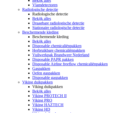
Bekijk alles
Vlamdetectoren
Radiologische detectie
Radiologische detectie
Bekijk alles
Draagbare radiologische detectie
Stationaire radiologische detectie
Beschermende kleding
Beschermende kleding
Bekijk alles
Disposable chemicaliënpakken
Herbruikbare chemicaliënpakken
Vuilwerkpak Brandweer Nederland
Disposable PAPR pakken
Disposable Airline freeflow chemicaliënpakken
Gaspakken
Oefen gaspakken
Disposable gaspakken
Viking duikpakken
Viking duikpakken
Bekijk alles
Viking PROTECH II
Viking PRO
Viking HAZTECH
Viking HD