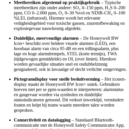
Meetbereiken afgestemd op praktijkgebruik
– Typische
meetbereiken zijn onder andere: SO₂ 0–150 ppm, H₂S 0–200
ppm, CO 0–2.000 ppm, O₂ 0–30 %vol en NDIR-CH₄ 0–100
%LEL (infrarood). Hiermee wordt het relevante
veiligheidsgebied voor toxische gassen, zuurstofbewaking en
explosiegevaar nauwkeurig afgedekt.
Duidelijke, meervoudige alarmen
– De Honeywell BW
Icon+ beschikt over heldere visuele alarmen (LED), een
hoorbaar alarm van circa 95 dB en een trillingsalarm, plus
lage en hoge alarmdrempels, STEL (korte termijn), TWA
(tijdgewogen gemiddelde) en OL (over limiet). Hierdoor
worden gevaarlijke situaties snel en ondubbelzinnig
gesignaleerd, ook in lawaaiige of slecht verlichte omgevingen.
Pictogramdisplay voor snelle besluitvorming
– Het iconen-
display maakt de Honeywell BW Icon+ uniek. Gebruikers
hoeven niet per se ppm-waarden te interpreteren: alarmstatus
en gasgevaar worden via symbolen en duidelijke
statusindicatoren getoond. Dit verkort inwerktijd, vermindert
fouten en helpt bij teams waarin meerdere talen worden
gesproken.
Connectiviteit en datalogging
– Standaard Bluetooth-
communicatie met de Honeywell Safety Communicator App,