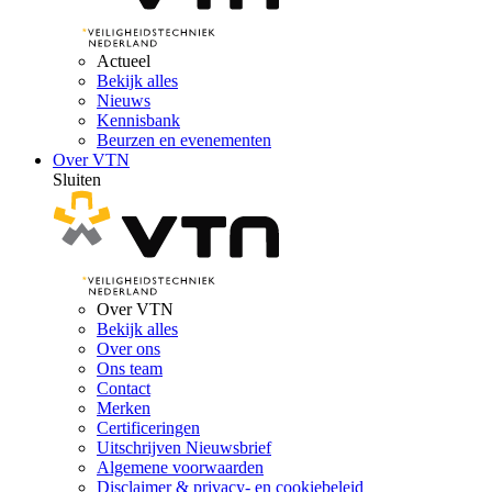
Actueel
Bekijk alles
Nieuws
Kennisbank
Beurzen en evenementen
Over VTN
Sluiten
Over VTN
Bekijk alles
Over ons
Ons team
Contact
Merken
Certificeringen
Uitschrijven Nieuwsbrief
Algemene voorwaarden
Disclaimer & privacy- en cookiebeleid