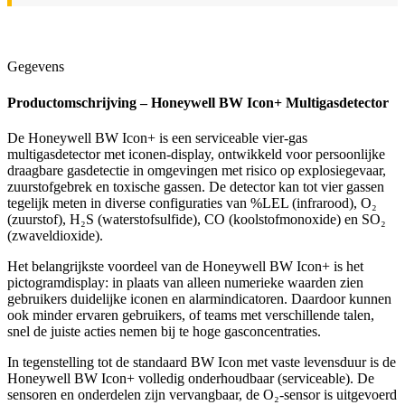
Gegevens
Productomschrijving – Honeywell BW Icon+ Multigasdetector
De Honeywell BW Icon+ is een serviceable vier-gas
multigasdetector met iconen-display, ontwikkeld voor persoonlijke
draagbare gasdetectie in omgevingen met risico op explosiegevaar,
zuurstofgebrek en toxische gassen. De detector kan tot vier gassen
tegelijk meten in diverse configuraties van %LEL (infrarood), O₂
(zuurstof), H₂S (waterstofsulfide), CO (koolstofmonoxide) en SO₂
(zwaveldioxide).
Het belangrijkste voordeel van de Honeywell BW Icon+ is het
pictogramdisplay: in plaats van alleen numerieke waarden zien
gebruikers duidelijke iconen en alarmindicatoren. Daardoor kunnen
ook minder ervaren gebruikers, of teams met verschillende talen,
snel de juiste acties nemen bij te hoge gasconcentraties.
In tegenstelling tot de standaard BW Icon met vaste levensduur is de
Honeywell BW Icon+ volledig onderhoudbaar (serviceable). De
sensoren en onderdelen zijn vervangbaar, de O₂-sensor is uitgevoerd