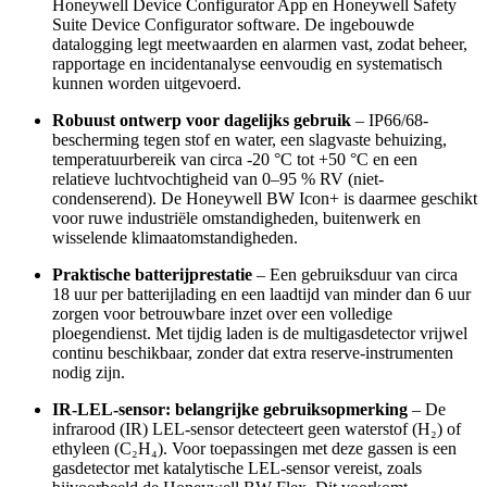
Honeywell Device Configurator App en Honeywell Safety
Suite Device Configurator software. De ingebouwde
datalogging legt meetwaarden en alarmen vast, zodat beheer,
rapportage en incidentanalyse eenvoudig en systematisch
kunnen worden uitgevoerd.
Robuust ontwerp voor dagelijks gebruik
– IP66/68-
bescherming tegen stof en water, een slagvaste behuizing,
temperatuurbereik van circa -20 °C tot +50 °C en een
relatieve luchtvochtigheid van 0–95 % RV (niet-
condenserend). De Honeywell BW Icon+ is daarmee geschikt
voor ruwe industriële omstandigheden, buitenwerk en
wisselende klimaatomstandigheden.
Praktische batterijprestatie
– Een gebruiksduur van circa
18 uur per batterijlading en een laadtijd van minder dan 6 uur
zorgen voor betrouwbare inzet over een volledige
ploegendienst. Met tijdig laden is de multigasdetector vrijwel
continu beschikbaar, zonder dat extra reserve-instrumenten
nodig zijn.
IR-LEL-sensor: belangrijke gebruiksopmerking
– De
infrarood (IR) LEL-sensor detecteert geen waterstof (H₂) of
ethyleen (C₂H₄). Voor toepassingen met deze gassen is een
gasdetector met katalytische LEL-sensor vereist, zoals