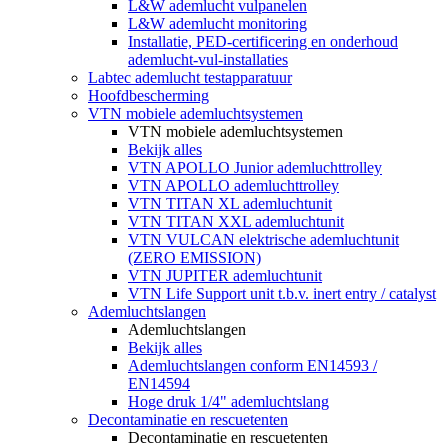
L&W ademlucht vulpanelen
L&W ademlucht monitoring
Installatie, PED-certificering en onderhoud
ademlucht-vul-installaties
Labtec ademlucht testapparatuur
Hoofdbescherming
VTN mobiele ademluchtsystemen
VTN mobiele ademluchtsystemen
Bekijk alles
VTN APOLLO Junior ademluchttrolley
VTN APOLLO ademluchttrolley
VTN TITAN XL ademluchtunit
VTN TITAN XXL ademluchtunit
VTN VULCAN elektrische ademluchtunit
(ZERO EMISSION)
VTN JUPITER ademluchtunit
VTN Life Support unit t.b.v. inert entry / catalyst
Ademluchtslangen
Ademluchtslangen
Bekijk alles
Ademluchtslangen conform EN14593 /
EN14594
Hoge druk 1/4" ademluchtslang
Decontaminatie en rescuetenten
Decontaminatie en rescuetenten