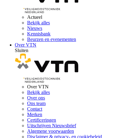
Actueel
Bekijk alles
Nieuws
Kennisbank
Beurzen en evenementen
Over VTN
Sluiten
Over VTN
Bekijk alles
Over ons
Ons team
Contact
Merken
Certificeringen
Uitschrijven Nieuwsbrief
Algemene voorwaarden
Disclaimer & privacy- en cookiebeleid