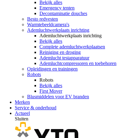
Bekijk alles
Emergency tenten
Decontaminatie douches
Besto redvesten
Warmtebeeldcamera's
Ademluchtwerkplaats inrichting
Ademluchtwerkplaats inrichting
Bekijk alles
Complete ademluchtwerkplaatsen
Reiniging en droging
Ademlucht testapparatuur
Ademluchtcompressoren en toebehoren
Opleidingen en trainingen
Robots
Robots
Bekijk alles
First Mover
Blusmiddelen voor EV branden
Merken
Service & onderhoud
Actueel
Sluiten