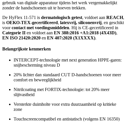
gebruik van digitale apparatuur tijdens het werk vergemakkelijkt
zonder de handschoenen uit te hoeven trekken.
De HyFlex 11-571 is
dermatologisch getest
, voldoet aan
REACH
,
is
OEKO-TEX-gecertificeerd
,
latexvrij, siliconenvrij
, en geschikt
voor
contact met voedingsmiddelen
. Hij is CE-gecertificeerd in
Categorie II
en voldoet aan
EN 388:2016 +A1:2018 (4X43D)
,
EN ISO 21420:2020
en
EN 407:2020 (X1XXXX)
.
Belangrijkste kenmerken
INTERCEPT-technologie met next generation HPPE-garen:
snijbescherming niveau D
20% lichter dan standaard CUT D-handschoenen voor meer
comfort en beweeglijkheid
Nitrilcoating met FORTIX-technologie: tot 20% meer
slijtvastheid
Versterkte duimholte voor extra duurzaamheid op kritieke
zone
Touchscreencompatibel en antistatisch (volgens EN 16350)