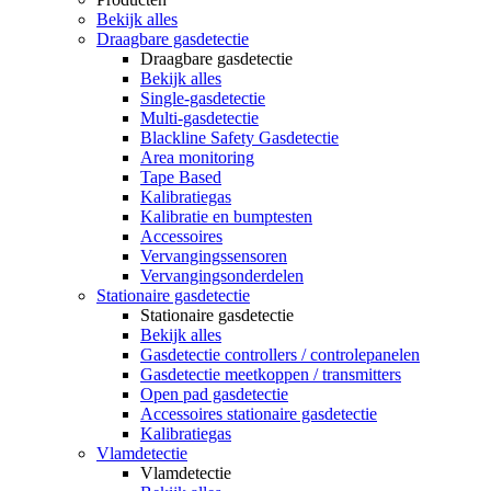
Bekijk alles
Draagbare gasdetectie
Draagbare gasdetectie
Bekijk alles
Single-gasdetectie
Multi-gasdetectie
Blackline Safety Gasdetectie
Area monitoring
Tape Based
Kalibratiegas
Kalibratie en bumptesten
Accessoires
Vervangingssensoren
Vervangingsonderdelen
Stationaire gasdetectie
Stationaire gasdetectie
Bekijk alles
Gasdetectie controllers / controlepanelen
Gasdetectie meetkoppen / transmitters
Open pad gasdetectie
Accessoires stationaire gasdetectie
Kalibratiegas
Vlamdetectie
Vlamdetectie