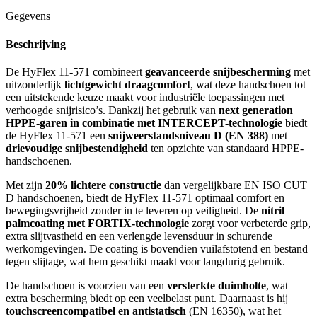
Gegevens
Beschrijving
De HyFlex 11-571 combineert
geavanceerde snijbescherming
met
uitzonderlijk
lichtgewicht draagcomfort
, wat deze handschoen tot
een uitstekende keuze maakt voor industriële toepassingen met
verhoogde snijrisico’s. Dankzij het gebruik van
next generation
HPPE-garen in combinatie met INTERCEPT-technologie
biedt
de HyFlex 11-571 een
snijweerstandsniveau D (EN 388)
met
drievoudige snijbestendigheid
ten opzichte van standaard HPPE-
handschoenen.
Met zijn
20% lichtere constructie
dan vergelijkbare EN ISO CUT
D handschoenen, biedt de HyFlex 11-571 optimaal comfort en
bewegingsvrijheid zonder in te leveren op veiligheid. De
nitril
palmcoating met FORTIX-technologie
zorgt voor verbeterde grip,
extra slijtvastheid en een verlengde levensduur in schurende
werkomgevingen. De coating is bovendien vuilafstotend en bestand
tegen slijtage, wat hem geschikt maakt voor langdurig gebruik.
De handschoen is voorzien van een
versterkte duimholte
, wat
extra bescherming biedt op een veelbelast punt. Daarnaast is hij
touchscreencompatibel en antistatisch
(EN 16350), wat het