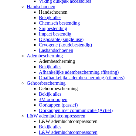
Viking duikpak accessoires
Handschoenen
Handschoenen
Bekijk alles
Chemisch bestending
Snijbestending
Impact bestendig
Disposable (single-use)
Cryogene (koudebestendig)
Lashandschoenen
Adembescherming
Adembescherming
Bekijk alles
Afhankelijke adembescherming (filtering)
Onafhankelijke adembescherming (cilinders)
Gehoorbescherming
Gehoorbescherming
Bekijk alles
3M oordoppen
Oorkappen (passief)
Oorkappen met communicatie (Actief)
L&W ademluchtcompressoren
L&W ademluchtcompressoren
Bekijk alles
L&W ademluchtcompressoren