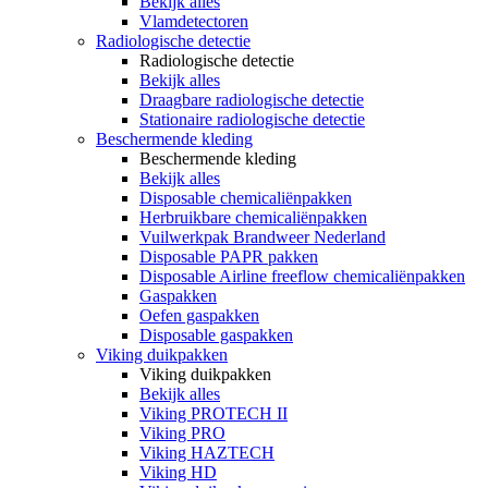
Bekijk alles
Vlamdetectoren
Radiologische detectie
Radiologische detectie
Bekijk alles
Draagbare radiologische detectie
Stationaire radiologische detectie
Beschermende kleding
Beschermende kleding
Bekijk alles
Disposable chemicaliënpakken
Herbruikbare chemicaliënpakken
Vuilwerkpak Brandweer Nederland
Disposable PAPR pakken
Disposable Airline freeflow chemicaliënpakken
Gaspakken
Oefen gaspakken
Disposable gaspakken
Viking duikpakken
Viking duikpakken
Bekijk alles
Viking PROTECH II
Viking PRO
Viking HAZTECH
Viking HD