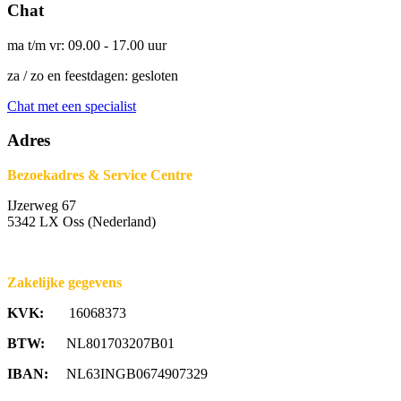
Chat
ma t/m vr: 09.00 - 17.00 uur
za / zo en feestdagen: gesloten
Chat met een specialist
Adres
Bezoekadres & Service Centre
IJzerweg 67
5342 LX Oss (Nederland)
Zakelijke gegevens
KVK:
16068373
BTW:
NL801703207B01
IBAN:
NL63INGB0674907329