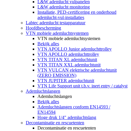
L&W ademlucht vulpanelen
L&W ademlucht monitoring
Installatie, PED-certificering en onderhoud
ademlucht-vul-installaties
Labtec ademlucht testapparatuur
Hoofdbescherming
VTN mobiele ademluchtsystemen
VTN mobiele ademluchtsystemen
Bekijk alles
VTN APOLLO Junior ademluchttrolley
VTN APOLLO ademluchttrolley
VTN TITAN XL ademluchtunit
VTN TITAN XXL ademluchtunit
VTN VULCAN elektrische ademluchtunit
(ZERO EMISSION)
VTN JUPITER ademluchtunit
VTN Life Support unit t.b.v. inert entry / catalyst
Ademluchtslangen
Ademluchtslangen
Bekijk alles
Ademluchtslangen conform EN14593 /
EN14594
Hoge druk 1/4" ademluchtslang
Decontaminatie en rescuetenten
Decontaminatie en rescuetenten