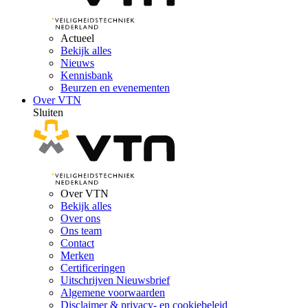
Actueel
Bekijk alles
Nieuws
Kennisbank
Beurzen en evenementen
Over VTN
Sluiten
Over VTN
Bekijk alles
Over ons
Ons team
Contact
Merken
Certificeringen
Uitschrijven Nieuwsbrief
Algemene voorwaarden
Disclaimer & privacy- en cookiebeleid