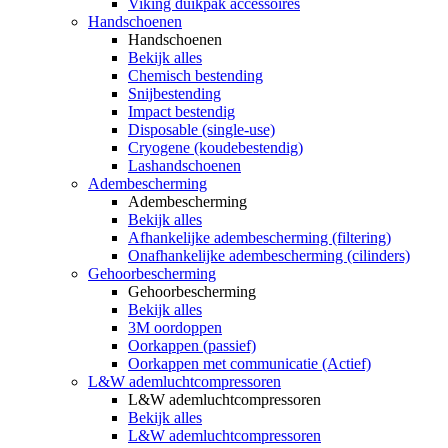
Viking duikpak accessoires
Handschoenen
Handschoenen
Bekijk alles
Chemisch bestending
Snijbestending
Impact bestendig
Disposable (single-use)
Cryogene (koudebestendig)
Lashandschoenen
Adembescherming
Adembescherming
Bekijk alles
Afhankelijke adembescherming (filtering)
Onafhankelijke adembescherming (cilinders)
Gehoorbescherming
Gehoorbescherming
Bekijk alles
3M oordoppen
Oorkappen (passief)
Oorkappen met communicatie (Actief)
L&W ademluchtcompressoren
L&W ademluchtcompressoren
Bekijk alles
L&W ademluchtcompressoren