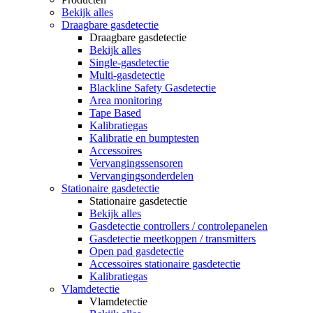
Bekijk alles
Draagbare gasdetectie
Draagbare gasdetectie
Bekijk alles
Single-gasdetectie
Multi-gasdetectie
Blackline Safety Gasdetectie
Area monitoring
Tape Based
Kalibratiegas
Kalibratie en bumptesten
Accessoires
Vervangingssensoren
Vervangingsonderdelen
Stationaire gasdetectie
Stationaire gasdetectie
Bekijk alles
Gasdetectie controllers / controlepanelen
Gasdetectie meetkoppen / transmitters
Open pad gasdetectie
Accessoires stationaire gasdetectie
Kalibratiegas
Vlamdetectie
Vlamdetectie