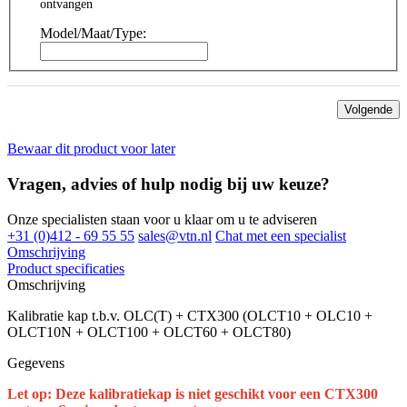
ontvangen
Model/Maat/Type:
Volgende
Bewaar dit product voor later
Vragen, advies of hulp nodig bij uw keuze?
Onze specialisten staan voor u klaar om u te adviseren
+31 (0)412 - 69 55 55
sales@vtn.nl
Chat met een specialist
Omschrijving
Product specificaties
Omschrijving
Kalibratie kap t.b.v. OLC(T) + CTX300 (OLCT10 + OLC10 +
OLCT10N + OLCT100 + OLCT60 + OLCT80)
Gegevens
Let op: Deze kalibratiekap is niet geschikt voor een CTX300