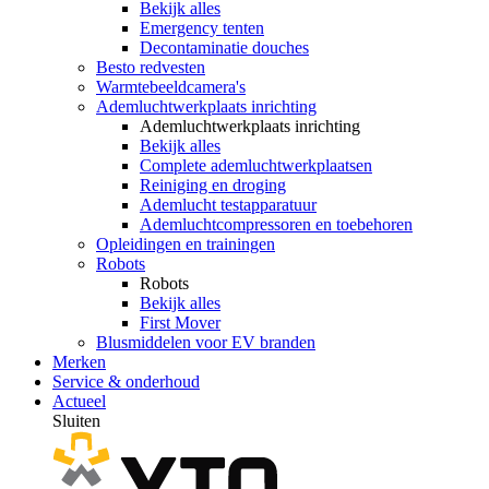
Bekijk alles
Emergency tenten
Decontaminatie douches
Besto redvesten
Warmtebeeldcamera's
Ademluchtwerkplaats inrichting
Ademluchtwerkplaats inrichting
Bekijk alles
Complete ademluchtwerkplaatsen
Reiniging en droging
Ademlucht testapparatuur
Ademluchtcompressoren en toebehoren
Opleidingen en trainingen
Robots
Robots
Bekijk alles
First Mover
Blusmiddelen voor EV branden
Merken
Service & onderhoud
Actueel
Sluiten