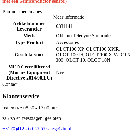
met een Semiconductor sensor)
Product specificaties
Meer informatie
Artikelnummer
6331141
Leverancier
Merk
Oldham Teledyne Simtronics
Type Product
Accessoires
OLCT100 XP, OLCT100 XPIR,
Geschikt voor
OLCT 100 IS, OLCT 100 XPA, CTX
300, OLCT 10, OLCT 10N
MED Gecertificeerd
(Marine Equipment
Nee
Directive 2014/90/EU)
Contact
Klantenservice
ma t/m vr: 08.30 - 17.00 uur
za / zo en feestdagen: gesloten
+31 (0)412 - 69 55 55
sales@vtn.nl