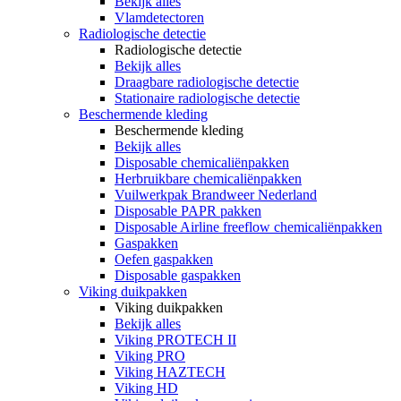
Bekijk alles
Vlamdetectoren
Radiologische detectie
Radiologische detectie
Bekijk alles
Draagbare radiologische detectie
Stationaire radiologische detectie
Beschermende kleding
Beschermende kleding
Bekijk alles
Disposable chemicaliënpakken
Herbruikbare chemicaliënpakken
Vuilwerkpak Brandweer Nederland
Disposable PAPR pakken
Disposable Airline freeflow chemicaliënpakken
Gaspakken
Oefen gaspakken
Disposable gaspakken
Viking duikpakken
Viking duikpakken
Bekijk alles
Viking PROTECH II
Viking PRO
Viking HAZTECH
Viking HD