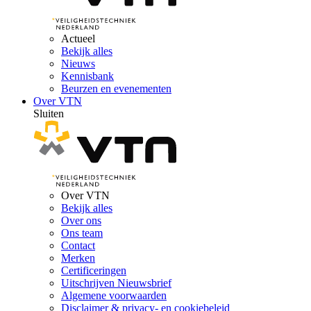
Actueel
Bekijk alles
Nieuws
Kennisbank
Beurzen en evenementen
Over VTN
Sluiten
Over VTN
Bekijk alles
Over ons
Ons team
Contact
Merken
Certificeringen
Uitschrijven Nieuwsbrief
Algemene voorwaarden
Disclaimer & privacy- en cookiebeleid