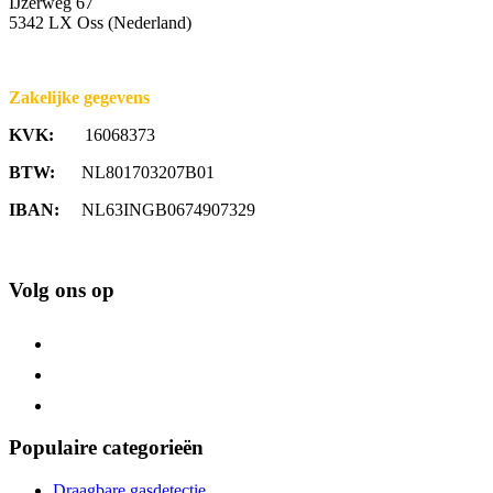
IJzerweg 67
5342 LX Oss (Nederland)
Zakelijke gegevens
KVK:
16068373
BTW:
NL801703207B01
IBAN:
NL63INGB0674907329
Volg ons op
Populaire categorieën
Draagbare gasdetectie