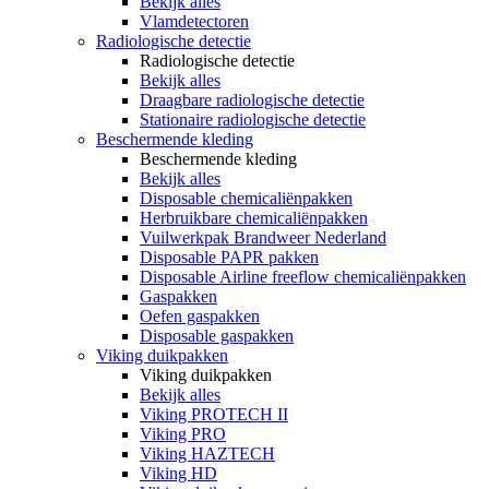
Bekijk alles
Vlamdetectoren
Radiologische detectie
Radiologische detectie
Bekijk alles
Draagbare radiologische detectie
Stationaire radiologische detectie
Beschermende kleding
Beschermende kleding
Bekijk alles
Disposable chemicaliënpakken
Herbruikbare chemicaliënpakken
Vuilwerkpak Brandweer Nederland
Disposable PAPR pakken
Disposable Airline freeflow chemicaliënpakken
Gaspakken
Oefen gaspakken
Disposable gaspakken
Viking duikpakken
Viking duikpakken
Bekijk alles
Viking PROTECH II
Viking PRO
Viking HAZTECH
Viking HD