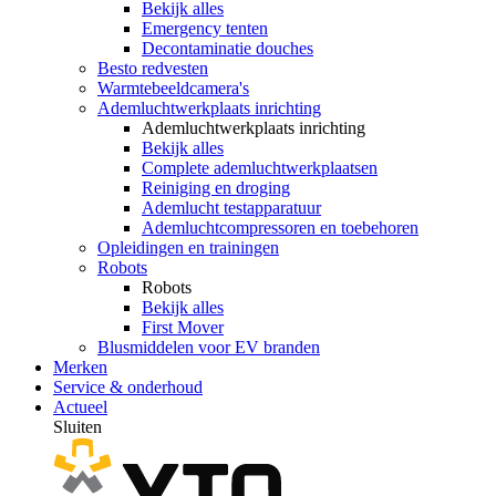
Bekijk alles
Emergency tenten
Decontaminatie douches
Besto redvesten
Warmtebeeldcamera's
Ademluchtwerkplaats inrichting
Ademluchtwerkplaats inrichting
Bekijk alles
Complete ademluchtwerkplaatsen
Reiniging en droging
Ademlucht testapparatuur
Ademluchtcompressoren en toebehoren
Opleidingen en trainingen
Robots
Robots
Bekijk alles
First Mover
Blusmiddelen voor EV branden
Merken
Service & onderhoud
Actueel
Sluiten