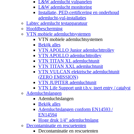
L&W ademlucht vulpanelen
L&W ademlucht monitoring
Installatie, PED-certificering en onderhoud
ademlucht-vul-installaties
Labtec ademlucht testapparatuur
Hoofdbescherming
VTN mobiele ademluchtsystemen
VTN mobiele ademluchtsystemen
Bekijk alles
VTN APOLLO Junior ademluchttrolley
VTN APOLLO ademluchttrolley
VTN TITAN XL ademluchtunit
VTN TITAN XXL ademluchtunit
VTN VULCAN elektrische ademluchtunit
(ZERO EMISSION)
VTN JUPITER ademluchtunit
VTN Life Support unit t.b.v. inert entry / catalyst
Ademluchtslangen
Ademluchtslangen
Bekijk alles
Ademluchtslangen conform EN14593 /
EN14594
Hoge druk 1/4" ademluchtslang
Decontaminatie en rescuetenten
Decontaminatie en rescuetenten