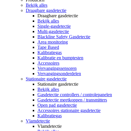
Bekijk alles
Draagbare gasdetectie
Draagbare gasdetectie
Bekijk alles
Single-gasdetectie
Multi-gasdetectie
Blackline Safety Gasdetectie
Area monitoring
Tape Based
Kalibratiegas
Kalibratie en bumptesten
Accessoires
Vervangingssensoren
Vervangingsonderdelen
Stationaire gasdetectie
Stationaire gasdetectie
Bekijk alles
Gasdetectie controllers / controlepanelen
Gasdetectie meetkoppen / transmitters
Open pad gasdetectie
Accessoires stationaire gasdetectie
Kalibratiegas
Vlamdetectie
Vlamdetectie