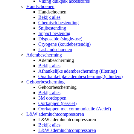
Viking duikpak accessoires
Handschoenen
Handschoenen
Bekijk alles
Chemisch bestending
Snijbestending
Impact bestendig
Disposable (single-use)
Cryogene (koudebestendig)
Lashandschoenen
Adembescherming
Adembescherming
Bekijk alles
Afhankelijke adembescherming (filtering)
Onafhankelijke adembescherming (cilinders)
Gehoorbescherming
Gehoorbescherming
Bekijk alles
3M oordoppen
Oorkappen (passief)
Oorkappen met communicatie (Actief)
L&W ademluchtcompressoren
L&W ademluchtcompressoren
Bekijk alles
L&W ademluchtcompressoren