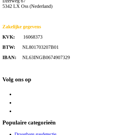
IJzerweg 67
5342 LX Oss (Nederland)
Zakelijke gegevens
KVK:
16068373
BTW:
NL801703207B01
IBAN:
NL63INGB0674907329
Volg ons op
Populaire categorieën
Draagbare gasdetectie