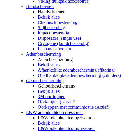
Viking duikpak accessoires
Handschoenen
Handschoenen
Bekijk alles
Chemisch bestending
Snijbestending
Impact bestendig
Disposable (single-use)
Cryogene (koudebestendig)
Lashandschoenen
Adembescherming
Adembescherming
Bekijk alles
Afhankelijke adembescherming (filtering)
Onafhankelijke adembescherming (cilinders)
Gehoorbescherming
Gehoorbescherming
Bekijk alles
3M oordoppen
Oorkappen (passief)
Oorkappen met communicatie (Actief)
L&W ademluchtcompressoren
L&W ademluchtcompressoren
Bekijk alles
L&W ademluchtcompressoren