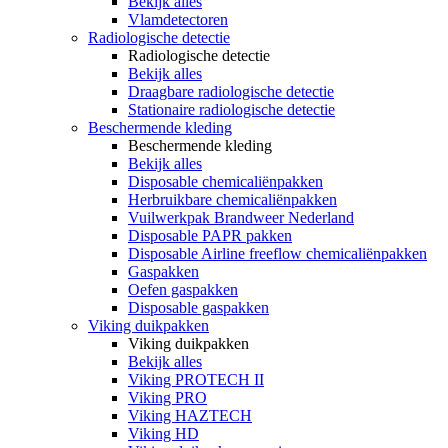
Bekijk alles
Vlamdetectoren
Radiologische detectie
Radiologische detectie
Bekijk alles
Draagbare radiologische detectie
Stationaire radiologische detectie
Beschermende kleding
Beschermende kleding
Bekijk alles
Disposable chemicaliënpakken
Herbruikbare chemicaliënpakken
Vuilwerkpak Brandweer Nederland
Disposable PAPR pakken
Disposable Airline freeflow chemicaliënpakken
Gaspakken
Oefen gaspakken
Disposable gaspakken
Viking duikpakken
Viking duikpakken
Bekijk alles
Viking PROTECH II
Viking PRO
Viking HAZTECH
Viking HD