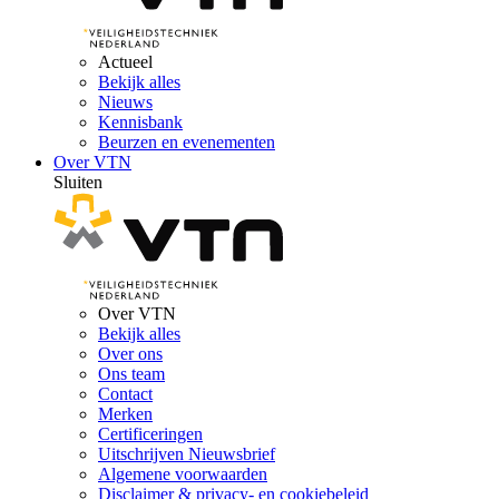
Actueel
Bekijk alles
Nieuws
Kennisbank
Beurzen en evenementen
Over VTN
Sluiten
Over VTN
Bekijk alles
Over ons
Ons team
Contact
Merken
Certificeringen
Uitschrijven Nieuwsbrief
Algemene voorwaarden
Disclaimer & privacy- en cookiebeleid