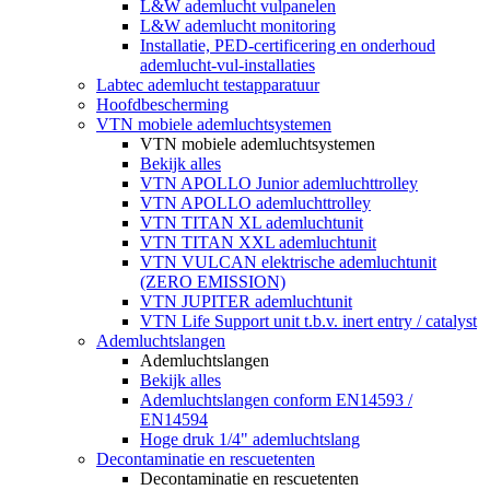
L&W ademlucht vulpanelen
L&W ademlucht monitoring
Installatie, PED-certificering en onderhoud
ademlucht-vul-installaties
Labtec ademlucht testapparatuur
Hoofdbescherming
VTN mobiele ademluchtsystemen
VTN mobiele ademluchtsystemen
Bekijk alles
VTN APOLLO Junior ademluchttrolley
VTN APOLLO ademluchttrolley
VTN TITAN XL ademluchtunit
VTN TITAN XXL ademluchtunit
VTN VULCAN elektrische ademluchtunit
(ZERO EMISSION)
VTN JUPITER ademluchtunit
VTN Life Support unit t.b.v. inert entry / catalyst
Ademluchtslangen
Ademluchtslangen
Bekijk alles
Ademluchtslangen conform EN14593 /
EN14594
Hoge druk 1/4" ademluchtslang
Decontaminatie en rescuetenten
Decontaminatie en rescuetenten