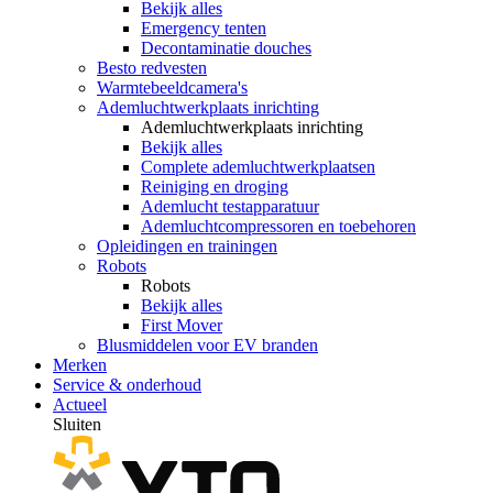
Bekijk alles
Emergency tenten
Decontaminatie douches
Besto redvesten
Warmtebeeldcamera's
Ademluchtwerkplaats inrichting
Ademluchtwerkplaats inrichting
Bekijk alles
Complete ademluchtwerkplaatsen
Reiniging en droging
Ademlucht testapparatuur
Ademluchtcompressoren en toebehoren
Opleidingen en trainingen
Robots
Robots
Bekijk alles
First Mover
Blusmiddelen voor EV branden
Merken
Service & onderhoud
Actueel
Sluiten