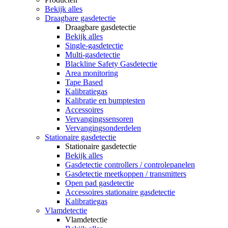
Bekijk alles
Draagbare gasdetectie
Draagbare gasdetectie
Bekijk alles
Single-gasdetectie
Multi-gasdetectie
Blackline Safety Gasdetectie
Area monitoring
Tape Based
Kalibratiegas
Kalibratie en bumptesten
Accessoires
Vervangingssensoren
Vervangingsonderdelen
Stationaire gasdetectie
Stationaire gasdetectie
Bekijk alles
Gasdetectie controllers / controlepanelen
Gasdetectie meetkoppen / transmitters
Open pad gasdetectie
Accessoires stationaire gasdetectie
Kalibratiegas
Vlamdetectie
Vlamdetectie