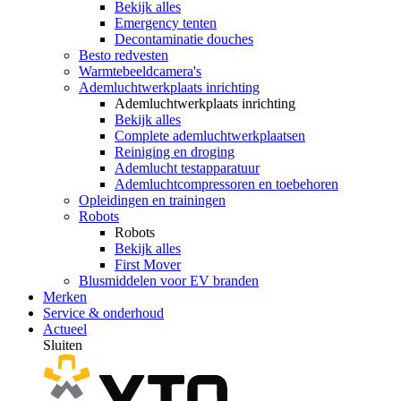
Bekijk alles
Emergency tenten
Decontaminatie douches
Besto redvesten
Warmtebeeldcamera's
Ademluchtwerkplaats inrichting
Ademluchtwerkplaats inrichting
Bekijk alles
Complete ademluchtwerkplaatsen
Reiniging en droging
Ademlucht testapparatuur
Ademluchtcompressoren en toebehoren
Opleidingen en trainingen
Robots
Robots
Bekijk alles
First Mover
Blusmiddelen voor EV branden
Merken
Service & onderhoud
Actueel
Sluiten