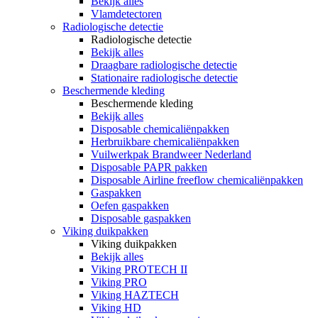
Bekijk alles
Vlamdetectoren
Radiologische detectie
Radiologische detectie
Bekijk alles
Draagbare radiologische detectie
Stationaire radiologische detectie
Beschermende kleding
Beschermende kleding
Bekijk alles
Disposable chemicaliënpakken
Herbruikbare chemicaliënpakken
Vuilwerkpak Brandweer Nederland
Disposable PAPR pakken
Disposable Airline freeflow chemicaliënpakken
Gaspakken
Oefen gaspakken
Disposable gaspakken
Viking duikpakken
Viking duikpakken
Bekijk alles
Viking PROTECH II
Viking PRO
Viking HAZTECH
Viking HD