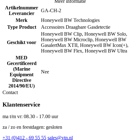
Meer informatie
Artikelnummer
GA-CH-2
Leverancier
Merk
Honeywell BW Technologies
Type Product
Accessoires Draagbare Gasdetectie
Honeywell BW Clip, Honeywell BW Solo,
Honeywell BW Microclip, Honeywell BW
Geschikt voor
GasalertMax XTII, Honeywell BW Icon(+),
Honeywell BW Flex, Honeywell BW Ultra
MED
Gecertificeerd
(Marine
Nee
Equipment
Directive
2014/90/EU)
Contact
Klantenservice
ma t/m vr: 08.30 - 17.00 uur
za / zo en feestdagen: gesloten
+31 (0)412 - 69 55 55
sales@vtn.nl