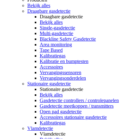
Bekijk alles
Draagbare gasdetectie
Draagbare gasdetectie
Bekijk alles
Single-gasdetectie
Multi-gasdetectie
Blackline Safety Gasdetectie
Area monitoring
Tape Based
Kalibratiegas
Kalibratie en bumptesten
Accessoires
Vervangingssensoren
Vervangingsonderdelen
Stationaire gasdetectie
Stationaire gasdetectie
Bekijk alles
Gasdetectie controllers / controlepanelen
Gasdetectie meetkoppen / transmitters
Open pad gasdetectie
Accessoires stationaire gasdetectie
Kalibratiegas
Vlamdetectie
Vlamdetectie