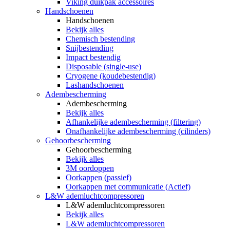
Viking duikpak accessoires
Handschoenen
Handschoenen
Bekijk alles
Chemisch bestending
Snijbestending
Impact bestendig
Disposable (single-use)
Cryogene (koudebestendig)
Lashandschoenen
Adembescherming
Adembescherming
Bekijk alles
Afhankelijke adembescherming (filtering)
Onafhankelijke adembescherming (cilinders)
Gehoorbescherming
Gehoorbescherming
Bekijk alles
3M oordoppen
Oorkappen (passief)
Oorkappen met communicatie (Actief)
L&W ademluchtcompressoren
L&W ademluchtcompressoren
Bekijk alles
L&W ademluchtcompressoren