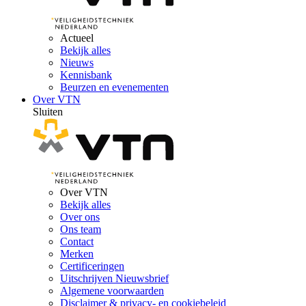
Actueel
Bekijk alles
Nieuws
Kennisbank
Beurzen en evenementen
Over VTN
Sluiten
Over VTN
Bekijk alles
Over ons
Ons team
Contact
Merken
Certificeringen
Uitschrijven Nieuwsbrief
Algemene voorwaarden
Disclaimer & privacy- en cookiebeleid