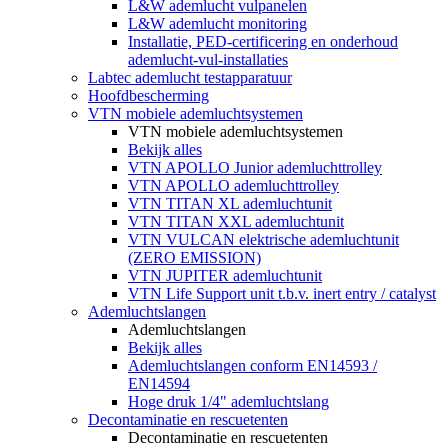
L&W ademlucht vulpanelen
L&W ademlucht monitoring
Installatie, PED-certificering en onderhoud
ademlucht-vul-installaties
Labtec ademlucht testapparatuur
Hoofdbescherming
VTN mobiele ademluchtsystemen
VTN mobiele ademluchtsystemen
Bekijk alles
VTN APOLLO Junior ademluchttrolley
VTN APOLLO ademluchttrolley
VTN TITAN XL ademluchtunit
VTN TITAN XXL ademluchtunit
VTN VULCAN elektrische ademluchtunit
(ZERO EMISSION)
VTN JUPITER ademluchtunit
VTN Life Support unit t.b.v. inert entry / catalyst
Ademluchtslangen
Ademluchtslangen
Bekijk alles
Ademluchtslangen conform EN14593 /
EN14594
Hoge druk 1/4" ademluchtslang
Decontaminatie en rescuetenten
Decontaminatie en rescuetenten