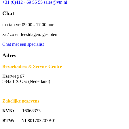
+31 (0)412 - 69 55 55
sales@vtn.nl
Chat
ma t/m vr: 09.00 - 17.00 uur
za / zo en feestdagen: gesloten
Chat met een specialist
Adres
Bezoekadres & Service Centre
IJzerweg 67
5342 LX Oss (Nederland)
Zakelijke gegevens
KVK:
16068373
BTW:
NL801703207B01