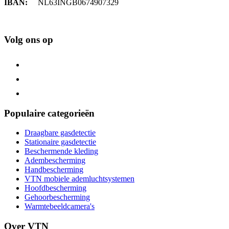
IBAN:
NL63INGB0674907329
Volg ons op
Populaire categorieën
Draagbare gasdetectie
Stationaire gasdetectie
Beschermende kleding
Adembescherming
Handbescherming
VTN mobiele ademluchtsystemen
Hoofdbescherming
Gehoorbescherming
Warmtebeeldcamera's
Over VTN