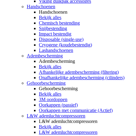
Viking duikpak accessoires
Handschoenen
Handschoenen
Bekijk alles
Chemisch bestending
Snijbestending
Impact bestendig
Disposable (single-use)
Cryogene (koudebestendig)
Lashandschoenen
Adembescherming
Adembescherming
Bekijk alles
Afhankelijke adembescherming (filtering)
Onafhankelijke adembescherming (cilinders)
Gehoorbescherming
Gehoorbescherming
Bekijk alles
3M oordoppen
Oorkappen (passief)
Oorkappen met communicatie (Actief)
L&W ademluchtcompressoren
L&W ademluchtcompressoren
Bekijk alles
L&W ademluchtcompressoren