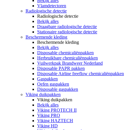
Bekijk alles
Vlamdetectoren
Radiologische detectie
Radiologische detectie
Bekijk alles
Draagbare radiologische detectie
Stationaire radiologische detectie
Beschermende kleding
Beschermende kleding
Bekijk alles
Disposable chemicaliënpakken
Herbruikbare chemicaliënpakken
Vuilwerkpak Brandweer Nederland
Disposable PAPR pakken
Disposable Airline freeflow chemicaliënpakken
Gaspakken
Oefen gaspakken
Disposable gaspakken
Viking duikpakken
Viking duikpakken
Bekijk alles
Viking PROTECH II
Viking PRO
Viking HAZTECH
Viking HD