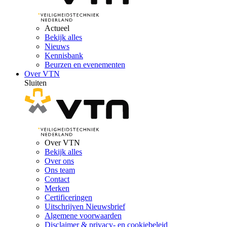
Actueel
Bekijk alles
Nieuws
Kennisbank
Beurzen en evenementen
Over VTN
Sluiten
Over VTN
Bekijk alles
Over ons
Ons team
Contact
Merken
Certificeringen
Uitschrijven Nieuwsbrief
Algemene voorwaarden
Disclaimer & privacy- en cookiebeleid