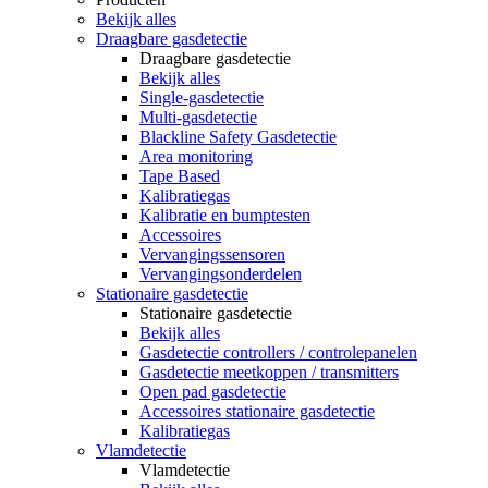
Bekijk alles
Draagbare gasdetectie
Draagbare gasdetectie
Bekijk alles
Single-gasdetectie
Multi-gasdetectie
Blackline Safety Gasdetectie
Area monitoring
Tape Based
Kalibratiegas
Kalibratie en bumptesten
Accessoires
Vervangingssensoren
Vervangingsonderdelen
Stationaire gasdetectie
Stationaire gasdetectie
Bekijk alles
Gasdetectie controllers / controlepanelen
Gasdetectie meetkoppen / transmitters
Open pad gasdetectie
Accessoires stationaire gasdetectie
Kalibratiegas
Vlamdetectie
Vlamdetectie