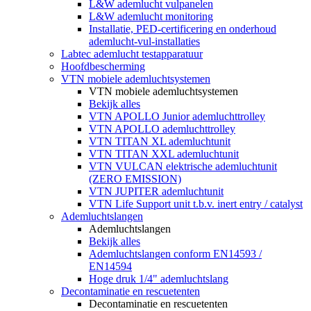
L&W ademlucht vulpanelen
L&W ademlucht monitoring
Installatie, PED-certificering en onderhoud
ademlucht-vul-installaties
Labtec ademlucht testapparatuur
Hoofdbescherming
VTN mobiele ademluchtsystemen
VTN mobiele ademluchtsystemen
Bekijk alles
VTN APOLLO Junior ademluchttrolley
VTN APOLLO ademluchttrolley
VTN TITAN XL ademluchtunit
VTN TITAN XXL ademluchtunit
VTN VULCAN elektrische ademluchtunit
(ZERO EMISSION)
VTN JUPITER ademluchtunit
VTN Life Support unit t.b.v. inert entry / catalyst
Ademluchtslangen
Ademluchtslangen
Bekijk alles
Ademluchtslangen conform EN14593 /
EN14594
Hoge druk 1/4" ademluchtslang
Decontaminatie en rescuetenten
Decontaminatie en rescuetenten