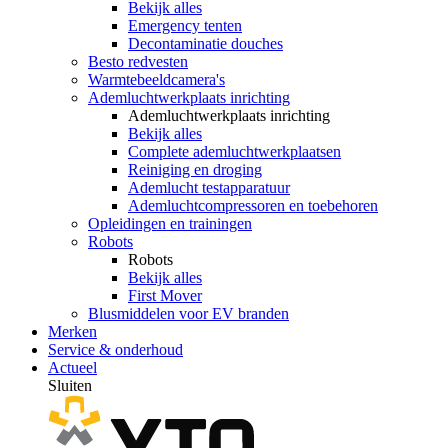
Bekijk alles
Emergency tenten
Decontaminatie douches
Besto redvesten
Warmtebeeldcamera's
Ademluchtwerkplaats inrichting
Ademluchtwerkplaats inrichting
Bekijk alles
Complete ademluchtwerkplaatsen
Reiniging en droging
Ademlucht testapparatuur
Ademluchtcompressoren en toebehoren
Opleidingen en trainingen
Robots
Robots
Bekijk alles
First Mover
Blusmiddelen voor EV branden
Merken
Service & onderhoud
Actueel
Sluiten