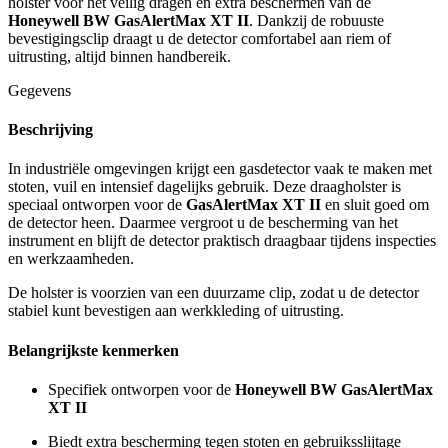
holster voor het veilig dragen en extra beschermen van de
Honeywell BW GasAlertMax XT II
. Dankzij de robuuste
bevestigingsclip draagt u de detector comfortabel aan riem of
uitrusting, altijd binnen handbereik.
Gegevens
Beschrijving
In industriële omgevingen krijgt een gasdetector vaak te maken met
stoten, vuil en intensief dagelijks gebruik. Deze draagholster is
speciaal ontworpen voor de
GasAlertMax XT II
en sluit goed om
de detector heen. Daarmee vergroot u de bescherming van het
instrument en blijft de detector praktisch draagbaar tijdens inspecties
en werkzaamheden.
De holster is voorzien van een duurzame clip, zodat u de detector
stabiel kunt bevestigen aan werkkleding of uitrusting.
Belangrijkste kenmerken
Specifiek ontworpen voor de
Honeywell BW GasAlertMax
XT II
Biedt extra bescherming tegen stoten en gebruiksslijtage