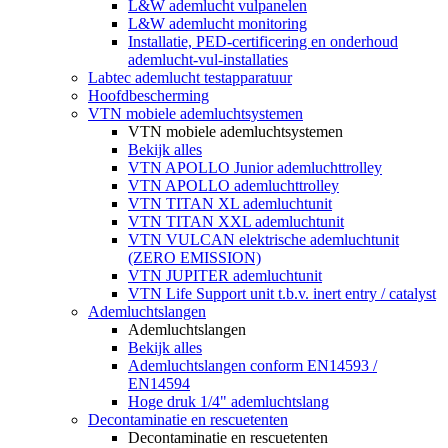
L&W ademlucht vulpanelen
L&W ademlucht monitoring
Installatie, PED-certificering en onderhoud
ademlucht-vul-installaties
Labtec ademlucht testapparatuur
Hoofdbescherming
VTN mobiele ademluchtsystemen
VTN mobiele ademluchtsystemen
Bekijk alles
VTN APOLLO Junior ademluchttrolley
VTN APOLLO ademluchttrolley
VTN TITAN XL ademluchtunit
VTN TITAN XXL ademluchtunit
VTN VULCAN elektrische ademluchtunit
(ZERO EMISSION)
VTN JUPITER ademluchtunit
VTN Life Support unit t.b.v. inert entry / catalyst
Ademluchtslangen
Ademluchtslangen
Bekijk alles
Ademluchtslangen conform EN14593 /
EN14594
Hoge druk 1/4" ademluchtslang
Decontaminatie en rescuetenten
Decontaminatie en rescuetenten