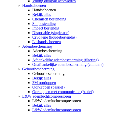
Viking duikpak accessoires
Handschoenen
Handschoenen
Bekijk alles
Chemisch bestending
Snijbestending
Impact bestendig
Disposable (single-use)
Cryogene (koudebestendig)
Lashandschoenen
Adembescherming
Adembescherming
Bekijk alles
Afhankelijke adembescherming (filtering)
Onafhankelijke adembescherming (cilinders)
Gehoorbescherming
Gehoorbescherming
Bekijk alles
3M oordoppen
Oorkappen (passief)
Oorkappen met communicatie (Actief)
L&W ademluchtcompressoren
L&W ademluchtcompressoren
Bekijk alles
L&W ademluchtcompressoren