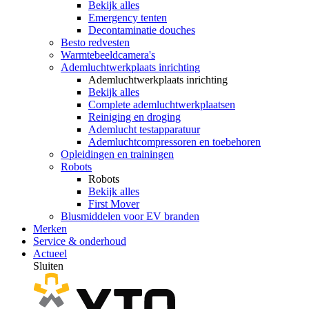
Bekijk alles
Emergency tenten
Decontaminatie douches
Besto redvesten
Warmtebeeldcamera's
Ademluchtwerkplaats inrichting
Ademluchtwerkplaats inrichting
Bekijk alles
Complete ademluchtwerkplaatsen
Reiniging en droging
Ademlucht testapparatuur
Ademluchtcompressoren en toebehoren
Opleidingen en trainingen
Robots
Robots
Bekijk alles
First Mover
Blusmiddelen voor EV branden
Merken
Service & onderhoud
Actueel
Sluiten