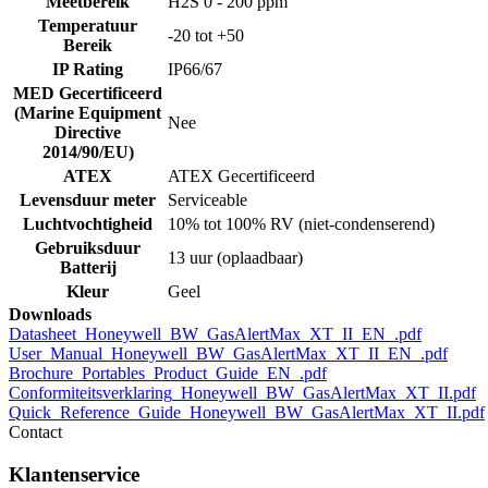
Meetbereik
H2S 0 - 200 ppm
Temperatuur
-20 tot +50
Bereik
IP Rating
IP66/67
MED Gecertificeerd
(Marine Equipment
Nee
Directive
2014/90/EU)
ATEX
ATEX Gecertificeerd
Levensduur meter
Serviceable
Luchtvochtigheid
10% tot 100% RV (niet-condenserend)
Gebruiksduur
13 uur (oplaadbaar)
Batterij
Kleur
Geel
Downloads
Datasheet_Honeywell_BW_GasAlertMax_XT_II_EN_.pdf
User_Manual_Honeywell_BW_GasAlertMax_XT_II_EN_.pdf
Brochure_Portables_Product_Guide_EN_.pdf
Conformiteitsverklaring_Honeywell_BW_GasAlertMax_XT_II.pdf
Quick_Reference_Guide_Honeywell_BW_GasAlertMax_XT_II.pdf
Contact
Klantenservice