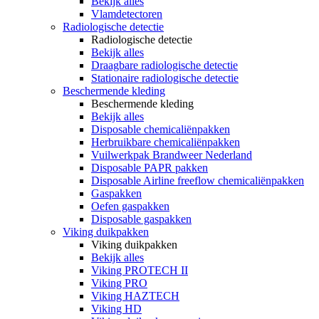
Bekijk alles
Vlamdetectoren
Radiologische detectie
Radiologische detectie
Bekijk alles
Draagbare radiologische detectie
Stationaire radiologische detectie
Beschermende kleding
Beschermende kleding
Bekijk alles
Disposable chemicaliënpakken
Herbruikbare chemicaliënpakken
Vuilwerkpak Brandweer Nederland
Disposable PAPR pakken
Disposable Airline freeflow chemicaliënpakken
Gaspakken
Oefen gaspakken
Disposable gaspakken
Viking duikpakken
Viking duikpakken
Bekijk alles
Viking PROTECH II
Viking PRO
Viking HAZTECH
Viking HD