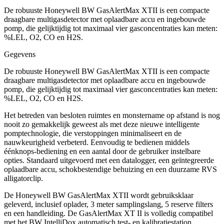
De robuuste Honeywell BW GasAlertMax XTII is een compacte
draagbare multigasdetector met oplaadbare accu en ingebouwde
pomp, die gelijktijdig tot maximaal vier gasconcentraties kan meten:
%LEL, O2, CO en H2S.
Gegevens
De robuuste Honeywell BW GasAlertMax XTII is een compacte
draagbare multigasdetector met oplaadbare accu en ingebouwde
pomp, die gelijktijdig tot maximaal vier gasconcentraties kan meten:
%LEL, O2, CO en H2S.
Het betreden van besloten ruimtes en monstername op afstand is nog
nooit zo gemakkelijk geweest als met deze nieuwe intelligente
pomptechnologie, die verstoppingen minimaliseert en de
nauwkeurigheid verbeterd. Eenvoudig te bedienen middels
éénknops-bediening en een aantal door de gebruiker instelbare
opties. Standaard uitgevoerd met een datalogger, een geïntegreerde
oplaadbare accu, schokbestendige behuizing en een duurzame RVS
alligatorclip.
De Honeywell BW GasAlertMax XTII wordt gebruiksklaar
geleverd, inclusief oplader, 3 meter samplingslang, 5 reserve filters
en een handleiding. De GasAlertMax XT II is volledig compatibel
met het BW IntelliDox automatisch test- en kalibratiestation.