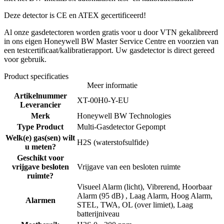
Deze detector is CE en ATEX gecertificeerd!
Al onze gasdetectoren worden gratis voor u door VTN gekalibreerd
in ons eigen Honeywell BW Master Service Centre en voorzien van
een testcertificaat/kalibratierapport. Uw gasdetector is direct gereed
voor gebruik.
Product specificaties
Meer informatie
Artikelnummer
XT-00H0-Y-EU
Leverancier
Merk
Honeywell BW Technologies
Type Product
Multi-Gasdetector Gepompt
Welk(e) gas(sen) wilt
H2S (waterstofsulfide)
u meten?
Geschikt voor
vrijgave besloten
Vrijgave van een besloten ruimte
ruimte?
Visueel Alarm (licht), Vibrerend, Hoorbaar
Alarm (95 dB) , Laag Alarm, Hoog Alarm,
Alarmen
STEL, TWA, OL (over limiet), Laag
batterijniveau