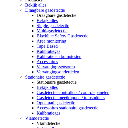
Bekijk alles
Draagbare gasdetectie
Draagbare gasdetectie
Bekijk alles
Single-gasdetectie
Multi-gasdetectie
Blackline Safety Gasdetectie
Area monitoring
Tape Based
Kalibratiegas
Kalibratie en bumptesten
Accessoires
Vervangingssensoren
Vervangingsonderdelen
Stationaire gasdetectie
Stationaire gasdetectie
Bekijk alles
Gasdetectie controllers / controlepanelen
Gasdetectie meetkoppen / transmitters
Open pad gasdetectie
Accessoires stationaire gasdetectie
Kalibratiegas
Vlamdetectie
Vlamdetectie