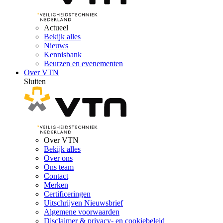
Actueel
Bekijk alles
Nieuws
Kennisbank
Beurzen en evenementen
Over VTN
Sluiten
Over VTN
Bekijk alles
Over ons
Ons team
Contact
Merken
Certificeringen
Uitschrijven Nieuwsbrief
Algemene voorwaarden
Disclaimer & privacy- en cookiebeleid