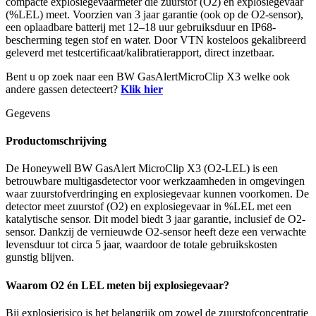
compacte explosiegevaarmeter die zuurstof (O2) en explosiegevaar
(%LEL) meet. Voorzien van 3 jaar garantie (ook op de O2-sensor),
een oplaadbare batterij met 12–18 uur gebruiksduur en IP68-
bescherming tegen stof en water. Door VTN kosteloos gekalibreerd
geleverd met testcertificaat/kalibratierapport, direct inzetbaar.
Bent u op zoek naar een BW GasAlertMicroClip X3 welke ook
andere gassen detecteert?
Klik hier
Gegevens
Productomschrijving
De Honeywell BW GasAlert MicroClip X3 (O2-LEL) is een
betrouwbare multigasdetector voor werkzaamheden in omgevingen
waar zuurstofverdringing en explosiegevaar kunnen voorkomen. De
detector meet zuurstof (O2) en explosiegevaar in %LEL met een
katalytische sensor. Dit model biedt 3 jaar garantie, inclusief de O2-
sensor. Dankzij de vernieuwde O2-sensor heeft deze een verwachte
levensduur tot circa 5 jaar, waardoor de totale gebruikskosten
gunstig blijven.
Waarom O2 én LEL meten bij explosiegevaar?
Bij explosierisico is het belangrijk om zowel de zuurstofconcentratie