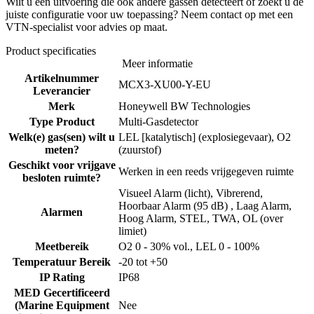
Wilt u een uitvoering die ook andere gassen detecteert of zoekt u de
juiste configuratie voor uw toepassing? Neem contact op met een
VTN-specialist voor advies op maat.
Product specificaties
Meer informatie
Artikelnummer
MCX3-XU00-Y-EU
Leverancier
Merk
Honeywell BW Technologies
Type Product
Multi-Gasdetector
Welk(e) gas(sen) wilt u
LEL [katalytisch] (explosiegevaar), O2
meten?
(zuurstof)
Geschikt voor vrijgave
Werken in een reeds vrijgegeven ruimte
besloten ruimte?
Visueel Alarm (licht), Vibrerend,
Hoorbaar Alarm (95 dB) , Laag Alarm,
Alarmen
Hoog Alarm, STEL, TWA, OL (over
limiet)
Meetbereik
O2 0 - 30% vol., LEL 0 - 100%
Temperatuur Bereik
-20 tot +50
IP Rating
IP68
MED Gecertificeerd
(Marine Equipment
Nee