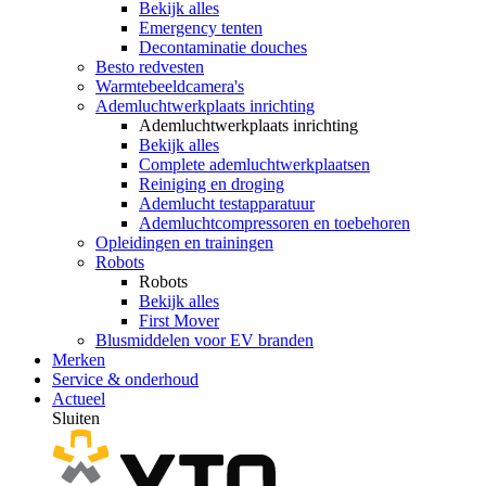
Bekijk alles
Emergency tenten
Decontaminatie douches
Besto redvesten
Warmtebeeldcamera's
Ademluchtwerkplaats inrichting
Ademluchtwerkplaats inrichting
Bekijk alles
Complete ademluchtwerkplaatsen
Reiniging en droging
Ademlucht testapparatuur
Ademluchtcompressoren en toebehoren
Opleidingen en trainingen
Robots
Robots
Bekijk alles
First Mover
Blusmiddelen voor EV branden
Merken
Service & onderhoud
Actueel
Sluiten