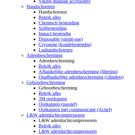
Viking duikpak accessoires
Handschoenen
Handschoenen
Bekijk alles
Chemisch bestending
Snijbestending
Impact bestendig
Disposable (single-use)
Cryogene (koudebestendig)
Lashandschoenen
Adembescherming
Adembescherming
Bekijk alles
Afhankelijke adembescherming (filtering)
Onafhankelijke adembescherming (cilinders)
Gehoorbescherming
Gehoorbescherming
Bekijk alles
3M oordoppen
Oorkappen (passief)
Oorkappen met communicatie (Actief)
L&W ademluchtcompressoren
L&W ademluchtcompressoren
Bekijk alles
L&W ademluchtcompressoren