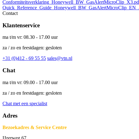
Conformiteitsverklaring_Honeywell_BW_GasAlertMicroClip_X3.pd
Quick_Reference_Guide_Honeywell_BW_GasAlertMicroClip_EN_.
Contact
Klantenservice
ma t/m vr: 08.30 - 17.00 uur
za / zo en feestdagen: gesloten
+31 (0)412 - 69 55 55
sales@vtn.nl
Chat
ma t/m vr: 09.00 - 17.00 uur
za / zo en feestdagen: gesloten
Chat met een specialist
Adres
Bezoekadres & Service Centre
IJzerweg 67