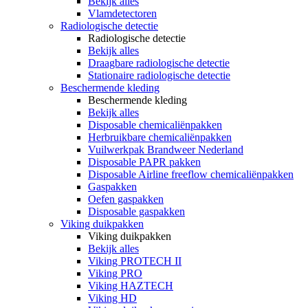
Bekijk alles
Vlamdetectoren
Radiologische detectie
Radiologische detectie
Bekijk alles
Draagbare radiologische detectie
Stationaire radiologische detectie
Beschermende kleding
Beschermende kleding
Bekijk alles
Disposable chemicaliënpakken
Herbruikbare chemicaliënpakken
Vuilwerkpak Brandweer Nederland
Disposable PAPR pakken
Disposable Airline freeflow chemicaliënpakken
Gaspakken
Oefen gaspakken
Disposable gaspakken
Viking duikpakken
Viking duikpakken
Bekijk alles
Viking PROTECH II
Viking PRO
Viking HAZTECH
Viking HD