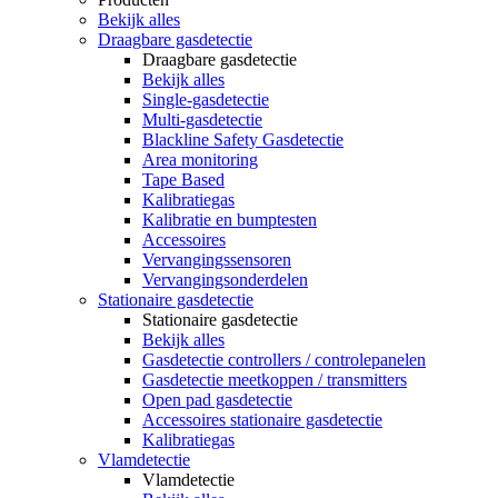
Bekijk alles
Draagbare gasdetectie
Draagbare gasdetectie
Bekijk alles
Single-gasdetectie
Multi-gasdetectie
Blackline Safety Gasdetectie
Area monitoring
Tape Based
Kalibratiegas
Kalibratie en bumptesten
Accessoires
Vervangingssensoren
Vervangingsonderdelen
Stationaire gasdetectie
Stationaire gasdetectie
Bekijk alles
Gasdetectie controllers / controlepanelen
Gasdetectie meetkoppen / transmitters
Open pad gasdetectie
Accessoires stationaire gasdetectie
Kalibratiegas
Vlamdetectie
Vlamdetectie