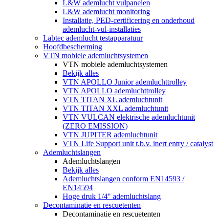
L&W ademlucht vulpanelen
L&W ademlucht monitoring
Installatie, PED-certificering en onderhoud
ademlucht-vul-installaties
Labtec ademlucht testapparatuur
Hoofdbescherming
VTN mobiele ademluchtsystemen
VTN mobiele ademluchtsystemen
Bekijk alles
VTN APOLLO Junior ademluchttrolley
VTN APOLLO ademluchttrolley
VTN TITAN XL ademluchtunit
VTN TITAN XXL ademluchtunit
VTN VULCAN elektrische ademluchtunit
(ZERO EMISSION)
VTN JUPITER ademluchtunit
VTN Life Support unit t.b.v. inert entry / catalyst
Ademluchtslangen
Ademluchtslangen
Bekijk alles
Ademluchtslangen conform EN14593 /
EN14594
Hoge druk 1/4" ademluchtslang
Decontaminatie en rescuetenten
Decontaminatie en rescuetenten