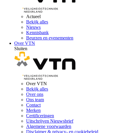
Actueel
Bekijk alles
Nieuws
Kennisbank
Beurzen en evenementen
Over VTN
Sluiten
Over VTN
Bekijk alles
Over ons
Ons team
Contact
Merken
Certificeringen
Uitschrijven Nieuwsbrief
Algemene voorwaarden
Disclaimer & privacy- en cookiebeleid