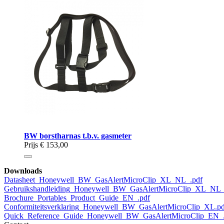
BW borstharnas t.b.v. gasmeter
Prijs
€ 153,00
Downloads
Datasheet_Honeywell_BW_GasAlertMicroClip_XL_NL_.pdf
Gebruikshandleiding_Honeywell_BW_GasAlertMicroClip_XL_NL_
Brochure_Portables_Product_Guide_EN_.pdf
Conformiteitsverklaring_Honeywell_BW_GasAlertMicroClip_XL.pd
Quick_Reference_Guide_Honeywell_BW_GasAlertMicroClip_EN_.