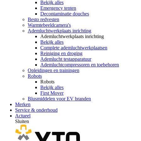
Bekijk alles
Emergency tenten
Decontaminatie douches
Besto redvesten
Warmtebeeldcamera's
Ademluchtwerkplaats inrichting
Ademluchtwerkplaats inrichting
Bekijk alles
Complete ademluchtwerkplaatsen
Reiniging en droging
Ademlucht testapparatuur
Ademluchtcompressoren en toebehoren
Opleidingen en trainingen
Robots
Robots
Bekijk alles
First Mover
Blusmiddelen voor EV branden
Merken
Service & onderhoud
Actueel
Sluiten