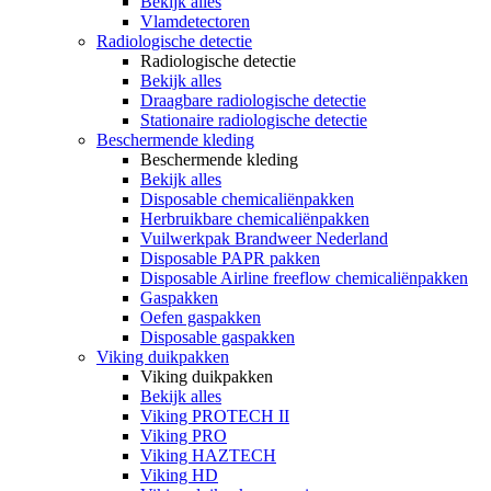
Bekijk alles
Vlamdetectoren
Radiologische detectie
Radiologische detectie
Bekijk alles
Draagbare radiologische detectie
Stationaire radiologische detectie
Beschermende kleding
Beschermende kleding
Bekijk alles
Disposable chemicaliënpakken
Herbruikbare chemicaliënpakken
Vuilwerkpak Brandweer Nederland
Disposable PAPR pakken
Disposable Airline freeflow chemicaliënpakken
Gaspakken
Oefen gaspakken
Disposable gaspakken
Viking duikpakken
Viking duikpakken
Bekijk alles
Viking PROTECH II
Viking PRO
Viking HAZTECH
Viking HD