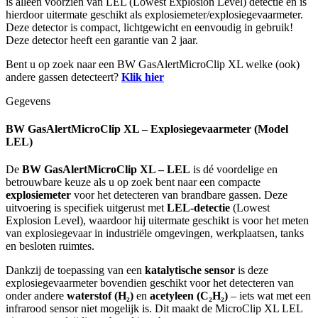
is alleen voorzien van LEL (Lowest Explosion Level) detectie en is
hierdoor uitermate geschikt als explosiemeter/explosiegevaarmeter.
Deze detector is compact, lichtgewicht en eenvoudig in gebruik!
Deze detector heeft een garantie van 2 jaar.
Bent u op zoek naar een BW GasAlertMicroClip XL welke (ook)
andere gassen detecteert?
Klik hier
Gegevens
BW GasAlertMicroClip XL – Explosiegevaarmeter (Model
LEL)
De
BW GasAlertMicroClip XL – LEL
is dé voordelige en
betrouwbare keuze als u op zoek bent naar een compacte
explosiemeter
voor het detecteren van brandbare gassen. Deze
uitvoering is specifiek uitgerust met
LEL-detectie
(Lowest
Explosion Level), waardoor hij uitermate geschikt is voor het meten
van explosiegevaar in industriële omgevingen, werkplaatsen, tanks
en besloten ruimtes.
Dankzij de toepassing van een
katalytische sensor
is deze
explosiegevaarmeter bovendien geschikt voor het detecteren van
onder andere
waterstof (H₂)
en
acetyleen (C₂H₂)
– iets wat met een
infrarood sensor niet mogelijk is. Dit maakt de MicroClip XL LEL