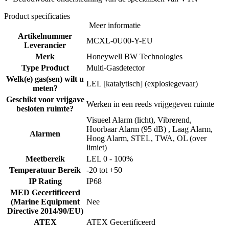
Product specificaties
Meer informatie
Artikelnummer
MCXL-0U00-Y-EU
Leverancier
Merk
Honeywell BW Technologies
Type Product
Multi-Gasdetector
Welk(e) gas(sen) wilt u
LEL [katalytisch] (explosiegevaar)
meten?
Geschikt voor vrijgave
Werken in een reeds vrijgegeven ruimte
besloten ruimte?
Visueel Alarm (licht), Vibrerend,
Hoorbaar Alarm (95 dB) , Laag Alarm,
Alarmen
Hoog Alarm, STEL, TWA, OL (over
limiet)
Meetbereik
LEL 0 - 100%
Temperatuur Bereik
-20 tot +50
IP Rating
IP68
MED Gecertificeerd
(Marine Equipment
Nee
Directive 2014/90/EU)
ATEX
ATEX Gecertificeerd