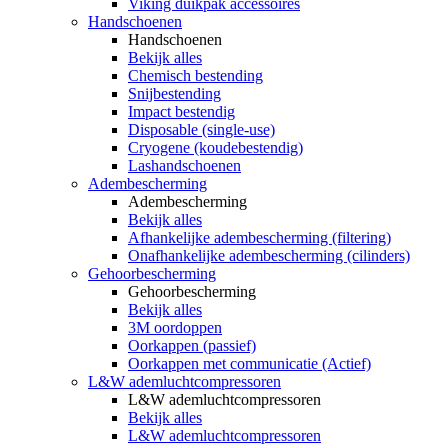
Viking duikpak accessoires
Handschoenen
Handschoenen
Bekijk alles
Chemisch bestending
Snijbestending
Impact bestendig
Disposable (single-use)
Cryogene (koudebestendig)
Lashandschoenen
Adembescherming
Adembescherming
Bekijk alles
Afhankelijke adembescherming (filtering)
Onafhankelijke adembescherming (cilinders)
Gehoorbescherming
Gehoorbescherming
Bekijk alles
3M oordoppen
Oorkappen (passief)
Oorkappen met communicatie (Actief)
L&W ademluchtcompressoren
L&W ademluchtcompressoren
Bekijk alles
L&W ademluchtcompressoren