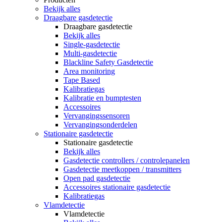
Bekijk alles
Draagbare gasdetectie
Draagbare gasdetectie
Bekijk alles
Single-gasdetectie
Multi-gasdetectie
Blackline Safety Gasdetectie
Area monitoring
Tape Based
Kalibratiegas
Kalibratie en bumptesten
Accessoires
Vervangingssensoren
Vervangingsonderdelen
Stationaire gasdetectie
Stationaire gasdetectie
Bekijk alles
Gasdetectie controllers / controlepanelen
Gasdetectie meetkoppen / transmitters
Open pad gasdetectie
Accessoires stationaire gasdetectie
Kalibratiegas
Vlamdetectie
Vlamdetectie