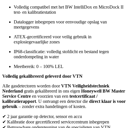
Volledig compatibel met het BW IntelliDox en MicroDock II
test- en kalibratiestation
Datalogger inbegrepen voor eenvoudige opslag van
meetgegevens
ATEX-gecertificeerd voor veilig gebruik in
explosiegevaarlijke zones
IP68-classificatie: volledig stofdicht en bestand tegen
onderdompeling in water
Meetbereik: 0 – 100% LEL
Volledig gekalibreerd geleverd door VTN
Alle gasdetectoren worden door
VTN Veiligheidstechniek
Nederland
gratis gekalibreerd in ons eigen
Honeywell BW Master
Service Centre
en voorzien van een
testcertificaat /
kalibratierapport
. U ontvangt een detector die
direct klaar is voor
gebruik
– zonder extra handelingen of kosten.
✔ 2 jaar garantie op detector, sensor en accu
✔ Kalibratie door gecertificeerd servicecentrum inbegrepen
✔ Betrouwbare ondersteuning van de specialisten van VTN