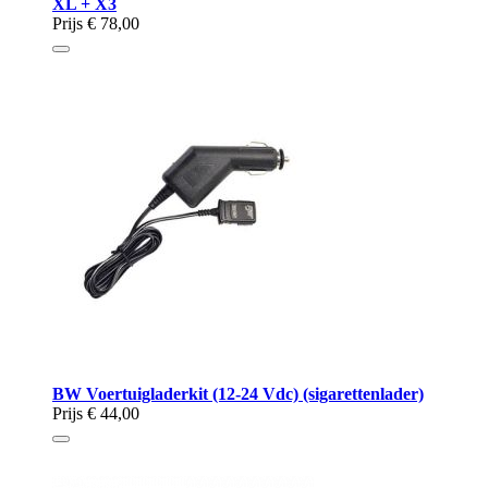
XL + X3
Prijs
€ 78,00
BW Voertuigladerkit (12-24 Vdc) (sigarettenlader)
Prijs
€ 44,00