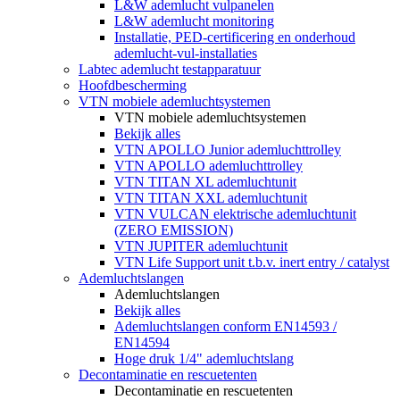
L&W ademlucht vulpanelen
L&W ademlucht monitoring
Installatie, PED-certificering en onderhoud
ademlucht-vul-installaties
Labtec ademlucht testapparatuur
Hoofdbescherming
VTN mobiele ademluchtsystemen
VTN mobiele ademluchtsystemen
Bekijk alles
VTN APOLLO Junior ademluchttrolley
VTN APOLLO ademluchttrolley
VTN TITAN XL ademluchtunit
VTN TITAN XXL ademluchtunit
VTN VULCAN elektrische ademluchtunit
(ZERO EMISSION)
VTN JUPITER ademluchtunit
VTN Life Support unit t.b.v. inert entry / catalyst
Ademluchtslangen
Ademluchtslangen
Bekijk alles
Ademluchtslangen conform EN14593 /
EN14594
Hoge druk 1/4" ademluchtslang
Decontaminatie en rescuetenten
Decontaminatie en rescuetenten