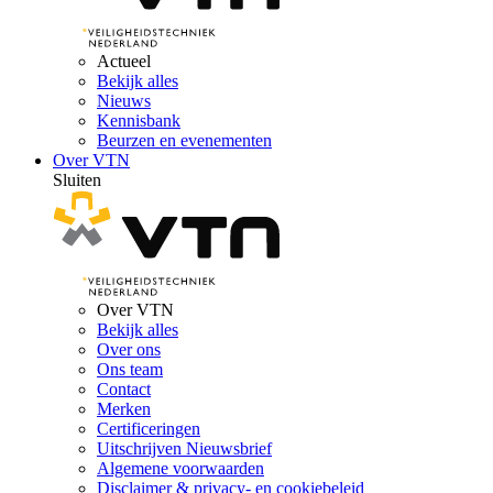
Actueel
Bekijk alles
Nieuws
Kennisbank
Beurzen en evenementen
Over VTN
Sluiten
Over VTN
Bekijk alles
Over ons
Ons team
Contact
Merken
Certificeringen
Uitschrijven Nieuwsbrief
Algemene voorwaarden
Disclaimer & privacy- en cookiebeleid