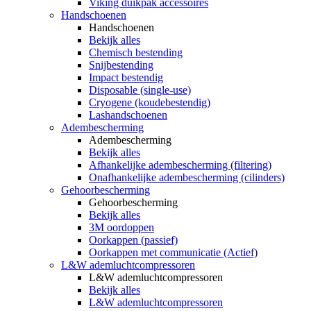
Viking duikpak accessoires
Handschoenen
Handschoenen
Bekijk alles
Chemisch bestending
Snijbestending
Impact bestendig
Disposable (single-use)
Cryogene (koudebestendig)
Lashandschoenen
Adembescherming
Adembescherming
Bekijk alles
Afhankelijke adembescherming (filtering)
Onafhankelijke adembescherming (cilinders)
Gehoorbescherming
Gehoorbescherming
Bekijk alles
3M oordoppen
Oorkappen (passief)
Oorkappen met communicatie (Actief)
L&W ademluchtcompressoren
L&W ademluchtcompressoren
Bekijk alles
L&W ademluchtcompressoren