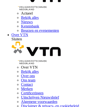
Actueel
Bekijk alles
Nieuws
Kennisbank
Beurzen en evenementen
Over VTN
Sluiten
Over VTN
Bekijk alles
Over ons
Ons team
Contact
Merken
Certificeringen
Uitschrijven Nieuwsbrief
Algemene voorwaarden
Disclaimer & privacy- en cookiebeleid