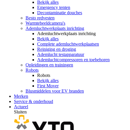
Bekijk alles
Emergency tenten
Decontaminatie douches
Besto redvesten
Warmtebeeldcamera's
Ademluchtwerkplaats inrichting
Ademluchtwerkplaats inrichting
Bekijk alles
Complete ademluchtwerkplaatsen
Reiniging en droging
Ademlucht testapparatuur
Ademluchtcompressoren en toebehoren
Opleidingen en trainingen
Robots
Robots
Bekijk alles
First Mover
Blusmiddelen voor EV branden
Merken
Service & onderhoud
Actueel
Sluiten