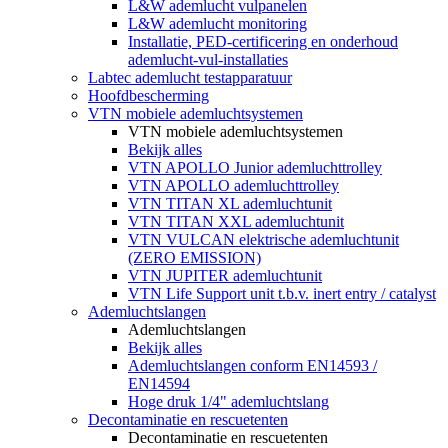
L&W ademlucht vulpanelen
L&W ademlucht monitoring
Installatie, PED-certificering en onderhoud
ademlucht-vul-installaties
Labtec ademlucht testapparatuur
Hoofdbescherming
VTN mobiele ademluchtsystemen
VTN mobiele ademluchtsystemen
Bekijk alles
VTN APOLLO Junior ademluchttrolley
VTN APOLLO ademluchttrolley
VTN TITAN XL ademluchtunit
VTN TITAN XXL ademluchtunit
VTN VULCAN elektrische ademluchtunit
(ZERO EMISSION)
VTN JUPITER ademluchtunit
VTN Life Support unit t.b.v. inert entry / catalyst
Ademluchtslangen
Ademluchtslangen
Bekijk alles
Ademluchtslangen conform EN14593 /
EN14594
Hoge druk 1/4" ademluchtslang
Decontaminatie en rescuetenten
Decontaminatie en rescuetenten