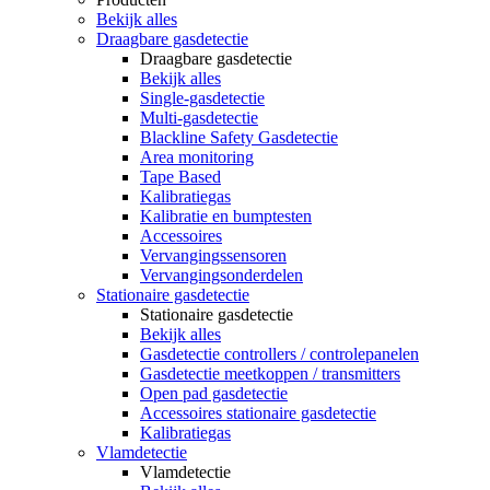
Bekijk alles
Draagbare gasdetectie
Draagbare gasdetectie
Bekijk alles
Single-gasdetectie
Multi-gasdetectie
Blackline Safety Gasdetectie
Area monitoring
Tape Based
Kalibratiegas
Kalibratie en bumptesten
Accessoires
Vervangingssensoren
Vervangingsonderdelen
Stationaire gasdetectie
Stationaire gasdetectie
Bekijk alles
Gasdetectie controllers / controlepanelen
Gasdetectie meetkoppen / transmitters
Open pad gasdetectie
Accessoires stationaire gasdetectie
Kalibratiegas
Vlamdetectie
Vlamdetectie