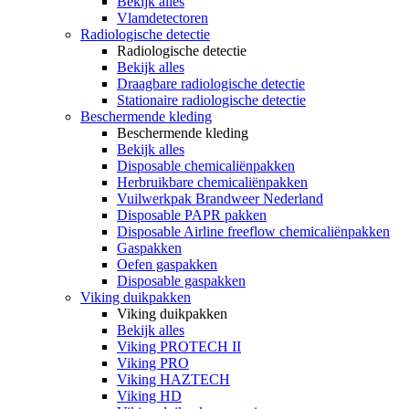
Bekijk alles
Vlamdetectoren
Radiologische detectie
Radiologische detectie
Bekijk alles
Draagbare radiologische detectie
Stationaire radiologische detectie
Beschermende kleding
Beschermende kleding
Bekijk alles
Disposable chemicaliënpakken
Herbruikbare chemicaliënpakken
Vuilwerkpak Brandweer Nederland
Disposable PAPR pakken
Disposable Airline freeflow chemicaliënpakken
Gaspakken
Oefen gaspakken
Disposable gaspakken
Viking duikpakken
Viking duikpakken
Bekijk alles
Viking PROTECH II
Viking PRO
Viking HAZTECH
Viking HD