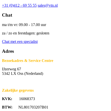
+31 (0)412 - 69 55 55
sales@vtn.nl
Chat
ma t/m vr: 09.00 - 17.00 uur
za / zo en feestdagen: gesloten
Chat met een specialist
Adres
Bezoekadres & Service Centre
IJzerweg 67
5342 LX Oss (Nederland)
Zakelijke gegevens
KVK:
16068373
BTW:
NL801703207B01