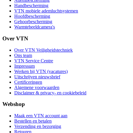
Adembescherming
Handbescherming
VTN mobiele ademluchtsystemen
Hoofdbescherming
Gehoorbescherming
Warmtebeeldcamera's
Over VTN
Over VTN Veiligheidstechniek
Ons team
VTN Service Centre
Impressum
Werken bij VTN (vacatures)
Uitschrijven nieuwsbrief
Certificeringen
Algemene voorwaarden
Disclaimer & privacy- en cookiebeleid
Webshop
Maak een VTN account aan
Bestellen en betalen
Verzending en bezorging
Retouren