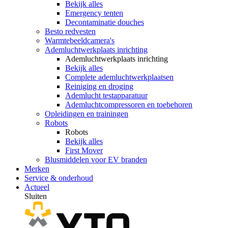
Bekijk alles
Emergency tenten
Decontaminatie douches
Besto redvesten
Warmtebeeldcamera's
Ademluchtwerkplaats inrichting
Ademluchtwerkplaats inrichting
Bekijk alles
Complete ademluchtwerkplaatsen
Reiniging en droging
Ademlucht testapparatuur
Ademluchtcompressoren en toebehoren
Opleidingen en trainingen
Robots
Robots
Bekijk alles
First Mover
Blusmiddelen voor EV branden
Merken
Service & onderhoud
Actueel
Sluiten