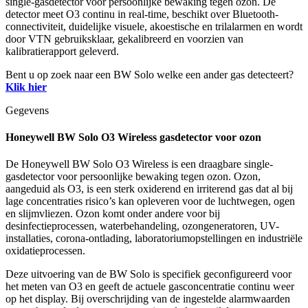
single-gasdetector voor persoonlijke bewaking tegen ozon. De
detector meet O3 continu in real-time, beschikt over Bluetooth-
connectiviteit, duidelijke visuele, akoestische en trilalarmen en wordt
door VTN gebruiksklaar, gekalibreerd en voorzien van
kalibratierapport geleverd.
Bent u op zoek naar een BW Solo welke een ander gas detecteert?
Klik hier
Gegevens
Honeywell BW Solo O3 Wireless gasdetector voor ozon
De Honeywell BW Solo O3 Wireless is een draagbare single-
gasdetector voor persoonlijke bewaking tegen ozon. Ozon,
aangeduid als O3, is een sterk oxiderend en irriterend gas dat al bij
lage concentraties risico’s kan opleveren voor de luchtwegen, ogen
en slijmvliezen. Ozon komt onder andere voor bij
desinfectieprocessen, waterbehandeling, ozongeneratoren, UV-
installaties, corona-ontlading, laboratoriumopstellingen en industriële
oxidatieprocessen.
Deze uitvoering van de BW Solo is specifiek geconfigureerd voor
het meten van O3 en geeft de actuele gasconcentratie continu weer
op het display. Bij overschrijding van de ingestelde alarmwaarden