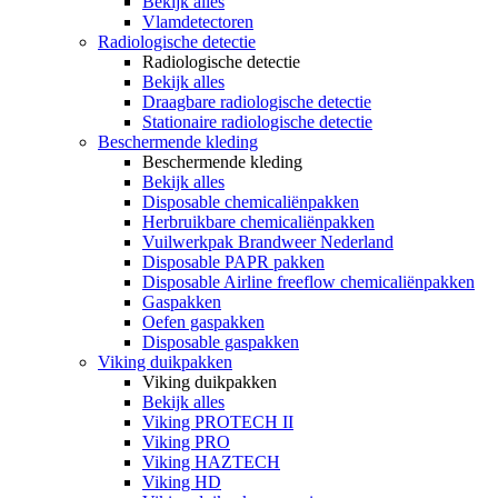
Bekijk alles
Vlamdetectoren
Radiologische detectie
Radiologische detectie
Bekijk alles
Draagbare radiologische detectie
Stationaire radiologische detectie
Beschermende kleding
Beschermende kleding
Bekijk alles
Disposable chemicaliënpakken
Herbruikbare chemicaliënpakken
Vuilwerkpak Brandweer Nederland
Disposable PAPR pakken
Disposable Airline freeflow chemicaliënpakken
Gaspakken
Oefen gaspakken
Disposable gaspakken
Viking duikpakken
Viking duikpakken
Bekijk alles
Viking PROTECH II
Viking PRO
Viking HAZTECH
Viking HD