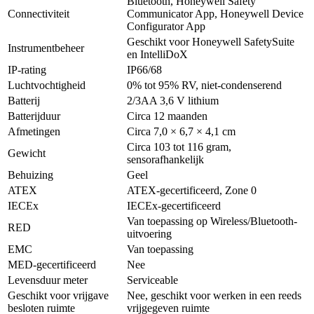
Bluetooth, Honeywell Safety
Connectiviteit
Communicator App, Honeywell Device
Configurator App
Geschikt voor Honeywell SafetySuite
Instrumentbeheer
en IntelliDoX
IP-rating
IP66/68
Luchtvochtigheid
0% tot 95% RV, niet-condenserend
Batterij
2/3AA 3,6 V lithium
Batterijduur
Circa 12 maanden
Afmetingen
Circa 7,0 × 6,7 × 4,1 cm
Circa 103 tot 116 gram,
Gewicht
sensorafhankelijk
Behuizing
Geel
ATEX
ATEX-gecertificeerd, Zone 0
IECEx
IECEx-gecertificeerd
Van toepassing op Wireless/Bluetooth-
RED
uitvoering
EMC
Van toepassing
MED-gecertificeerd
Nee
Levensduur meter
Serviceable
Geschikt voor vrijgave
Nee, geschikt voor werken in een reeds
besloten ruimte
vrijgegeven ruimte