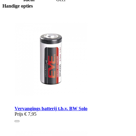
Handige opties
Vervangings batterij t.b.v. BW Solo
Prijs
€ 7,95