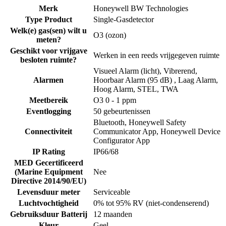
Merk
Honeywell BW Technologies
Type Product
Single-Gasdetector
Welk(e) gas(sen) wilt u
O3 (ozon)
meten?
Geschikt voor vrijgave
Werken in een reeds vrijgegeven ruimte
besloten ruimte?
Visueel Alarm (licht), Vibrerend,
Alarmen
Hoorbaar Alarm (95 dB) , Laag Alarm,
Hoog Alarm, STEL, TWA
Meetbereik
O3 0 - 1 ppm
Eventlogging
50 gebeurtenissen
Bluetooth, Honeywell Safety
Connectiviteit
Communicator App, Honeywell Device
Configurator App
IP Rating
IP66/68
MED Gecertificeerd
(Marine Equipment
Nee
Directive 2014/90/EU)
Levensduur meter
Serviceable
Luchtvochtigheid
0% tot 95% RV (niet-condenserend)
Gebruiksduur Batterij
12 maanden
Kleur
Geel