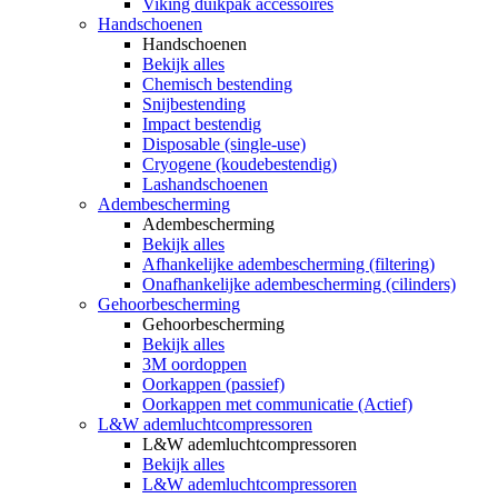
Viking duikpak accessoires
Handschoenen
Handschoenen
Bekijk alles
Chemisch bestending
Snijbestending
Impact bestendig
Disposable (single-use)
Cryogene (koudebestendig)
Lashandschoenen
Adembescherming
Adembescherming
Bekijk alles
Afhankelijke adembescherming (filtering)
Onafhankelijke adembescherming (cilinders)
Gehoorbescherming
Gehoorbescherming
Bekijk alles
3M oordoppen
Oorkappen (passief)
Oorkappen met communicatie (Actief)
L&W ademluchtcompressoren
L&W ademluchtcompressoren
Bekijk alles
L&W ademluchtcompressoren