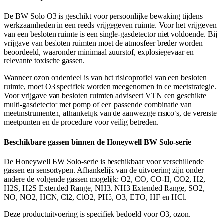
De BW Solo O3 is geschikt voor persoonlijke bewaking tijdens
werkzaamheden in een reeds vrijgegeven ruimte. Voor het vrijgeven
van een besloten ruimte is een single-gasdetector niet voldoende. Bij
vrijgave van besloten ruimten moet de atmosfeer breder worden
beoordeeld, waaronder minimaal zuurstof, explosiegevaar en
relevante toxische gassen.
Wanneer ozon onderdeel is van het risicoprofiel van een besloten
ruimte, moet O3 specifiek worden meegenomen in de meetstrategie.
Voor vrijgave van besloten ruimten adviseert VTN een geschikte
multi-gasdetector met pomp of een passende combinatie van
meetinstrumenten, afhankelijk van de aanwezige risico’s, de vereiste
meetpunten en de procedure voor veilig betreden.
Beschikbare gassen binnen de Honeywell BW Solo-serie
De Honeywell BW Solo-serie is beschikbaar voor verschillende
gassen en sensortypen. Afhankelijk van de uitvoering zijn onder
andere de volgende gassen mogelijk: O2, CO, CO-H, CO2, H2,
H2S, H2S Extended Range, NH3, NH3 Extended Range, SO2,
NO, NO2, HCN, Cl2, ClO2, PH3, O3, ETO, HF en HCl.
Deze productuitvoering is specifiek bedoeld voor O3, ozon.