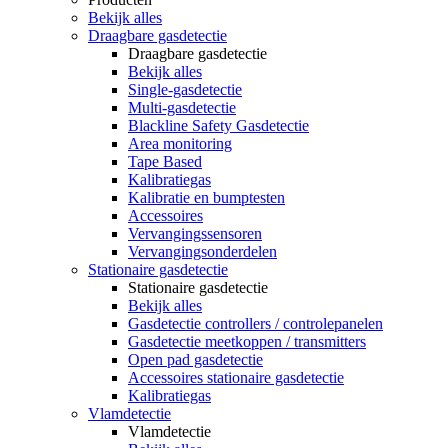
Bekijk alles
Draagbare gasdetectie
Draagbare gasdetectie
Bekijk alles
Single-gasdetectie
Multi-gasdetectie
Blackline Safety Gasdetectie
Area monitoring
Tape Based
Kalibratiegas
Kalibratie en bumptesten
Accessoires
Vervangingssensoren
Vervangingsonderdelen
Stationaire gasdetectie
Stationaire gasdetectie
Bekijk alles
Gasdetectie controllers / controlepanelen
Gasdetectie meetkoppen / transmitters
Open pad gasdetectie
Accessoires stationaire gasdetectie
Kalibratiegas
Vlamdetectie
Vlamdetectie