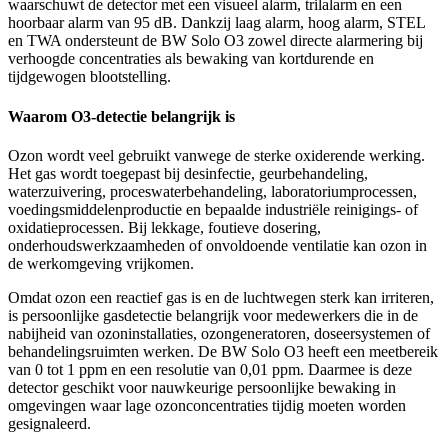
waarschuwt de detector met een visueel alarm, trilalarm en een
hoorbaar alarm van 95 dB. Dankzij laag alarm, hoog alarm, STEL
en TWA ondersteunt de BW Solo O3 zowel directe alarmering bij
verhoogde concentraties als bewaking van kortdurende en
tijdgewogen blootstelling.
Waarom O3-detectie belangrijk is
Ozon wordt veel gebruikt vanwege de sterke oxiderende werking.
Het gas wordt toegepast bij desinfectie, geurbehandeling,
waterzuivering, proceswaterbehandeling, laboratoriumprocessen,
voedingsmiddelenproductie en bepaalde industriële reinigings- of
oxidatieprocessen. Bij lekkage, foutieve dosering,
onderhoudswerkzaamheden of onvoldoende ventilatie kan ozon in
de werkomgeving vrijkomen.
Omdat ozon een reactief gas is en de luchtwegen sterk kan irriteren,
is persoonlijke gasdetectie belangrijk voor medewerkers die in de
nabijheid van ozoninstallaties, ozongeneratoren, doseersystemen of
behandelingsruimten werken. De BW Solo O3 heeft een meetbereik
van 0 tot 1 ppm en een resolutie van 0,01 ppm. Daarmee is deze
detector geschikt voor nauwkeurige persoonlijke bewaking in
omgevingen waar lage ozonconcentraties tijdig moeten worden
gesignaleerd.