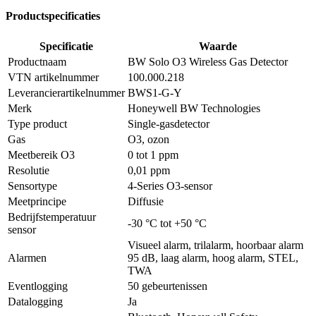
Productspecificaties
Specificatie
Waarde
Productnaam
BW Solo O3 Wireless Gas Detector
VTN artikelnummer
100.000.218
Leverancierartikelnummer
BWS1-G-Y
Merk
Honeywell BW Technologies
Type product
Single-gasdetector
Gas
O3, ozon
Meetbereik O3
0 tot 1 ppm
Resolutie
0,01 ppm
Sensortype
4-Series O3-sensor
Meetprincipe
Diffusie
Bedrijfstemperatuur
-30 °C tot +50 °C
sensor
Visueel alarm, trilalarm, hoorbaar alarm
Alarmen
95 dB, laag alarm, hoog alarm, STEL,
TWA
Eventlogging
50 gebeurtenissen
Datalogging
Ja