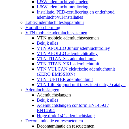
L&W ademlucht vulpanelen
L&W ademlucht monitoring
Installatie, PED-certificering en onderhoud
ademlucht-vul-installaties
Labtec ademlucht testapparatuur
Hoofdbescherming
VTN mobiele ademluchtsystemen
VTN mobiele ademluchtsystemen
Bekijk alles
VTN APOLLO Junior ademluchttrolley
VTN APOLLO ademluchttrolley
VTN TITAN XL ademluchtunit
VTN TITAN XXL ademluchtunit
VTN VULCAN elektrische ademluchtunit
(ZERO EMISSION)
VTN JUPITER ademluchtunit
VTN Life Support unit t.b.v. inert entry / catalyst
Ademluchtslangen
Ademluchtslangen
Bekijk alles
Ademluchtslangen conform EN14593 /
EN14594
Hoge druk 1/4" ademluchtslang
Decontaminatie en rescuetenten
Decontaminatie en rescuetenten