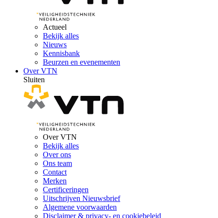
Actueel
Bekijk alles
Nieuws
Kennisbank
Beurzen en evenementen
Over VTN
Sluiten
Over VTN
Bekijk alles
Over ons
Ons team
Contact
Merken
Certificeringen
Uitschrijven Nieuwsbrief
Algemene voorwaarden
Disclaimer & privacy- en cookiebeleid