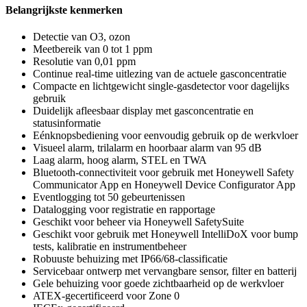
Belangrijkste kenmerken
Detectie van O3, ozon
Meetbereik van 0 tot 1 ppm
Resolutie van 0,01 ppm
Continue real-time uitlezing van de actuele gasconcentratie
Compacte en lichtgewicht single-gasdetector voor dagelijks
gebruik
Duidelijk afleesbaar display met gasconcentratie en
statusinformatie
Eénknopsbediening voor eenvoudig gebruik op de werkvloer
Visueel alarm, trilalarm en hoorbaar alarm van 95 dB
Laag alarm, hoog alarm, STEL en TWA
Bluetooth-connectiviteit voor gebruik met Honeywell Safety
Communicator App en Honeywell Device Configurator App
Eventlogging tot 50 gebeurtenissen
Datalogging voor registratie en rapportage
Geschikt voor beheer via Honeywell SafetySuite
Geschikt voor gebruik met Honeywell IntelliDoX voor bump
tests, kalibratie en instrumentbeheer
Robuuste behuizing met IP66/68-classificatie
Servicebaar ontwerp met vervangbare sensor, filter en batterij
Gele behuizing voor goede zichtbaarheid op de werkvloer
ATEX-gecertificeerd voor Zone 0