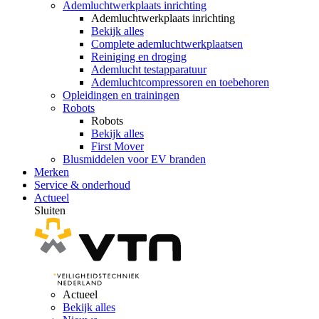
Ademluchtwerkplaats inrichting
Ademluchtwerkplaats inrichting
Bekijk alles
Complete ademluchtwerkplaatsen
Reiniging en droging
Ademlucht testapparatuur
Ademluchtcompressoren en toebehoren
Opleidingen en trainingen
Robots
Robots
Bekijk alles
First Mover
Blusmiddelen voor EV branden
Merken
Service & onderhoud
Actueel
Sluiten
Actueel
Bekijk alles