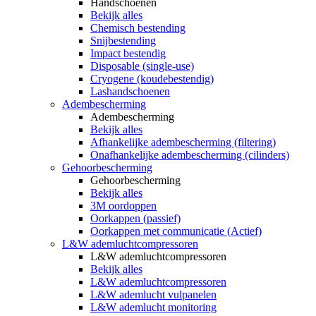
Handschoenen
Bekijk alles
Chemisch bestending
Snijbestending
Impact bestendig
Disposable (single-use)
Cryogene (koudebestendig)
Lashandschoenen
Adembescherming
Adembescherming
Bekijk alles
Afhankelijke adembescherming (filtering)
Onafhankelijke adembescherming (cilinders)
Gehoorbescherming
Gehoorbescherming
Bekijk alles
3M oordoppen
Oorkappen (passief)
Oorkappen met communicatie (Actief)
L&W ademluchtcompressoren
L&W ademluchtcompressoren
Bekijk alles
L&W ademluchtcompressoren
L&W ademlucht vulpanelen
L&W ademlucht monitoring