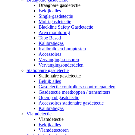
Draagbare gasdetectie
Bekijk alles
Single-gasdetectie
Multi-gasdetectie
Blackline Safety Gasdetectie
Area monitoring
Tape Based
Kalibratiegas
Kalibratie en bumptesten
Accessoires
Vervangingssensoren
Vervangingsonderdelen
Stationaire gasdetectie
Stationaire gasdetectie
Bekijk alles
Gasdetectie controllers / controlepanelen
Gasdetectie meetkoppen / transmitters
Open pad gasdetectie
Accessoires stationaire gasdetectie
Kalibratiegas
Vlamdetectie
Vlamdetectie
Bekijk alles
Vlamdetectoren