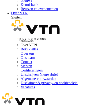
Nieuws
Kennisbank
Beurzen en evenementen
Over VTN
Sluiten
Over VTN
Bekijk alles
Over ons
Ons team
Contact
Merken
Certificeringen
Uitschrijven Nieuwsbrief
Algemene voorwaarden
Disclaimer & privacy- en cookiebeleid
Vacatures