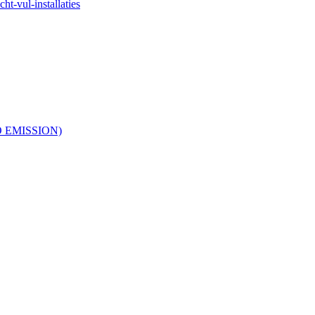
ht-vul-installaties
RO EMISSION)