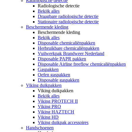
Radiologische detectie
Radiologische detectie
Bekijk alles
Draagbare radiologische detectie
Stationaire radiologische detectie
Beschermende kleding
Beschermende kleding
Bekijk alles
Disposable chemicaliënpakken
Herbruikbare chemicaliënpakken
Vuilwerkpak Brandweer Nederland
Disposable PAPR pakken
Disposable Airline freeflow chemicaliënpakken
Gaspakken
Oefen gaspakken
Disposable gaspakken
Viking duikpakken
Viking duikpakken
Bekijk alles
Viking PROTECH II
Viking PRO
Viking HAZTECH
Viking HD
Viking duikpak accessoires
Handschoenen