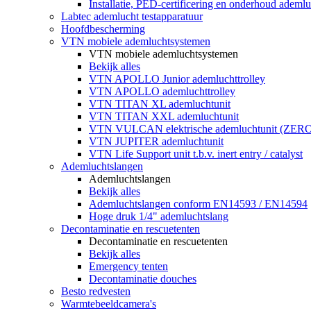
Installatie, PED-certificering en onderhoud ademluc
Labtec ademlucht testapparatuur
Hoofdbescherming
VTN mobiele ademluchtsystemen
VTN mobiele ademluchtsystemen
Bekijk alles
VTN APOLLO Junior ademluchttrolley
VTN APOLLO ademluchttrolley
VTN TITAN XL ademluchtunit
VTN TITAN XXL ademluchtunit
VTN VULCAN elektrische ademluchtunit (ZE
VTN JUPITER ademluchtunit
VTN Life Support unit t.b.v. inert entry / catalyst
Ademluchtslangen
Ademluchtslangen
Bekijk alles
Ademluchtslangen conform EN14593 / EN14594
Hoge druk 1/4" ademluchtslang
Decontaminatie en rescuetenten
Decontaminatie en rescuetenten
Bekijk alles
Emergency tenten
Decontaminatie douches
Besto redvesten
Warmtebeeldcamera's