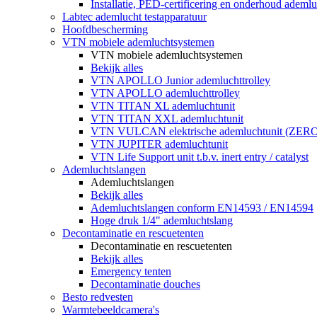
Installatie, PED-certificering en onderhoud ademluc
Labtec ademlucht testapparatuur
Hoofdbescherming
VTN mobiele ademluchtsystemen
VTN mobiele ademluchtsystemen
Bekijk alles
VTN APOLLO Junior ademluchttrolley
VTN APOLLO ademluchttrolley
VTN TITAN XL ademluchtunit
VTN TITAN XXL ademluchtunit
VTN VULCAN elektrische ademluchtunit (ZE
VTN JUPITER ademluchtunit
VTN Life Support unit t.b.v. inert entry / catalyst
Ademluchtslangen
Ademluchtslangen
Bekijk alles
Ademluchtslangen conform EN14593 / EN14594
Hoge druk 1/4" ademluchtslang
Decontaminatie en rescuetenten
Decontaminatie en rescuetenten
Bekijk alles
Emergency tenten
Decontaminatie douches
Besto redvesten
Warmtebeeldcamera's