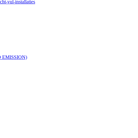
ht-vul-installaties
RO EMISSION)