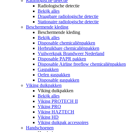
Radiologische detectie
Radiologische detectie
Bekijk alles
Draagbare radiologische detectie
Stationaire radiologische detectie
Beschermende kleding
Beschermende kleding
Bekijk alles
Disposable chemicaliënpakken
Herbruikbare chemicaliënpakken
Vuilwerkpak Brandweer Nederland
Disposable PAPR pakken
Disposable Airline freeflow chemicaliënpakken
Gaspakken
Oefen gaspakken
Disposable gaspakken
Viking duikpakken
Viking duikpakken
Bekijk alles
Viking PROTECH II
Viking PRO
Viking HAZTECH
Viking HD
Viking duikpak accessoires
Handschoenen