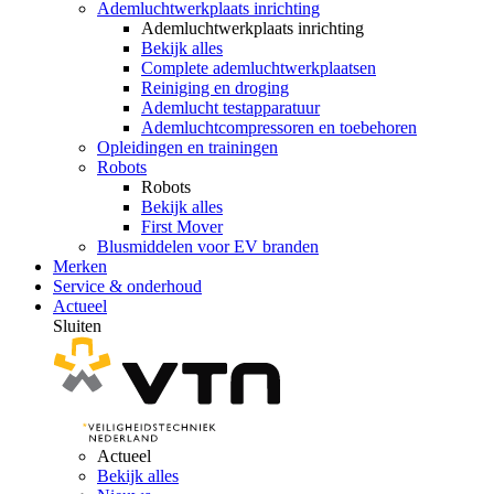
Ademluchtwerkplaats inrichting
Ademluchtwerkplaats inrichting
Bekijk alles
Complete ademluchtwerkplaatsen
Reiniging en droging
Ademlucht testapparatuur
Ademluchtcompressoren en toebehoren
Opleidingen en trainingen
Robots
Robots
Bekijk alles
First Mover
Blusmiddelen voor EV branden
Merken
Service & onderhoud
Actueel
Sluiten
Actueel
Bekijk alles