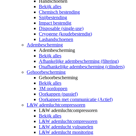
Handschoenen
Bekijk alles
Chemisch bestending
Snijbestending
Impact bestendig
Disposable (single-use)
Cryogene (koudebestendig)
Lashandschoenen
Adembescherming
Adembescherming
Bekijk alles
Afhankelijke adembescherming (filtering)
Onafhankelijke adembescherming (cilinders)
Gehoorbescherming
Gehoorbescherming
Bekijk alles
3M oordoppen
Oorkappen (passief)
Oorkappen met communicatie (Actief)
L&W ademluchtcompressoren
L&W ademluchtcompressoren
Bekijk alles
L&W ademluchtcompressoren
L&W ademlucht vulpanelen
L&W ademlucht monitoring