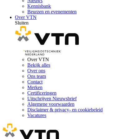
Nieuws
Kennisbank
Beurzen en evenementen
Over VTN
Sluiten
Over VTN
Bekijk alles
Over ons
Ons team
Contact
Merken
Certificeringen
Uitschrijven Nieuwsbrief
Algemene voorwaarden
Disclaimer & privacy- en cookiebeleid
Vacatures