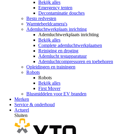
Bekijk alles
Emergency tenten
Decontaminatie douches
Besto redvesten
Warmtebeeldcamera's
Ademluchtwerkplaats inrichting
Ademluchtwerkplaats inrichting
Bekijk alles
Complete ademluchtwerkplaatsen
Reiniging en droging
Ademlucht testapparatuur
Ademluchtcompressoren en toebehoren
Opleidingen en trainingen
Robots
Robots
Bekijk alles
First Mover
Blusmiddelen voor EV branden
Merken
Service & onderhoud
Actueel
Sluiten