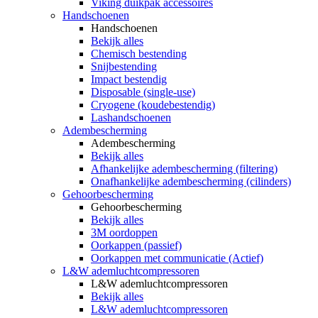
Viking duikpak accessoires
Handschoenen
Handschoenen
Bekijk alles
Chemisch bestending
Snijbestending
Impact bestendig
Disposable (single-use)
Cryogene (koudebestendig)
Lashandschoenen
Adembescherming
Adembescherming
Bekijk alles
Afhankelijke adembescherming (filtering)
Onafhankelijke adembescherming (cilinders)
Gehoorbescherming
Gehoorbescherming
Bekijk alles
3M oordoppen
Oorkappen (passief)
Oorkappen met communicatie (Actief)
L&W ademluchtcompressoren
L&W ademluchtcompressoren
Bekijk alles
L&W ademluchtcompressoren