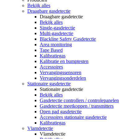
Bekijk alles
Draagbare gasdetectie
Draagbare gasdetectie
Bekijk alles
Single-gasdetectie
Multi-gasdetectie
Blackline Safety Gasdetectie
Area monitoring
Tape Based
Kalibratiegas
Kalibratie en bumptesten
Accessoires
Vervangingssensoren
Vervangingsonderdelen
Stationaire gasdetectie
Stationaire gasdetectie
Bekijk alles
Gasdetectie controllers / controlepanelen
Gasdetectie meetkoppen / transmitters
Open pad gasdetectie
Accessoires stationaire gasdetectie
Kalibratiegas
Vlamdetectie
Vlamdetectie