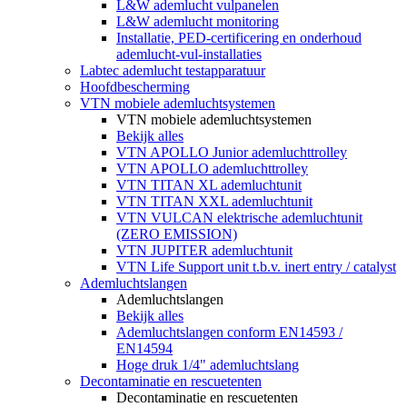
L&W ademlucht vulpanelen
L&W ademlucht monitoring
Installatie, PED-certificering en onderhoud
ademlucht-vul-installaties
Labtec ademlucht testapparatuur
Hoofdbescherming
VTN mobiele ademluchtsystemen
VTN mobiele ademluchtsystemen
Bekijk alles
VTN APOLLO Junior ademluchttrolley
VTN APOLLO ademluchttrolley
VTN TITAN XL ademluchtunit
VTN TITAN XXL ademluchtunit
VTN VULCAN elektrische ademluchtunit
(ZERO EMISSION)
VTN JUPITER ademluchtunit
VTN Life Support unit t.b.v. inert entry / catalyst
Ademluchtslangen
Ademluchtslangen
Bekijk alles
Ademluchtslangen conform EN14593 /
EN14594
Hoge druk 1/4" ademluchtslang
Decontaminatie en rescuetenten
Decontaminatie en rescuetenten