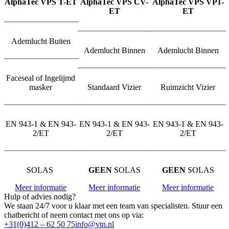
AlphaTec VPS T-ET
AlphaTec VPS CV-
AlphaTec VPS VP1-
ET
ET
Ademlucht Buiten
Ademlucht Binnen
Ademlucht Binnen
Faceseal of Ingelijmd
masker
Standaard Vizier
Ruimzicht Vizier
EN 943-1 & EN 943-
EN 943-1 & EN 943-
EN 943-1 & EN 943-
2/ET
2/ET
2/ET
SOLAS
GEEN
SOLAS
GEEN
SOLAS
Meer informatie
Meer informatie
Meer informatie
Hulp of advies nodig?
We staan 24/7 voor u klaar met een team van specialisten. Stuur een
chatbericht of neem contact met ons op via:
+31(0)412 – 62 50 75
info@vtn.nl