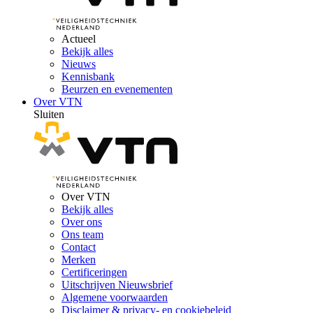
Actueel
Bekijk alles
Nieuws
Kennisbank
Beurzen en evenementen
Over VTN
Sluiten
Over VTN
Bekijk alles
Over ons
Ons team
Contact
Merken
Certificeringen
Uitschrijven Nieuwsbrief
Algemene voorwaarden
Disclaimer & privacy- en cookiebeleid