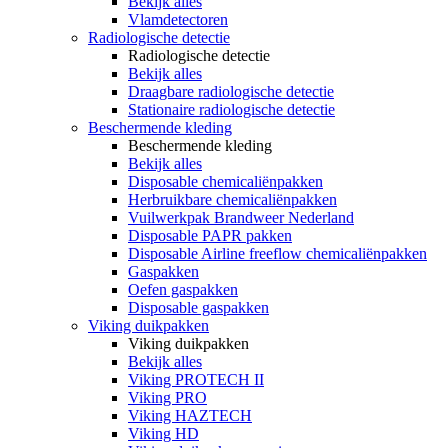
Bekijk alles
Vlamdetectoren
Radiologische detectie
Radiologische detectie
Bekijk alles
Draagbare radiologische detectie
Stationaire radiologische detectie
Beschermende kleding
Beschermende kleding
Bekijk alles
Disposable chemicaliënpakken
Herbruikbare chemicaliënpakken
Vuilwerkpak Brandweer Nederland
Disposable PAPR pakken
Disposable Airline freeflow chemicaliënpakken
Gaspakken
Oefen gaspakken
Disposable gaspakken
Viking duikpakken
Viking duikpakken
Bekijk alles
Viking PROTECH II
Viking PRO
Viking HAZTECH
Viking HD