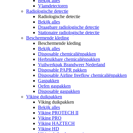
Bekijk alles
Vlamdetectoren
Radiologische detectie
Radiologische detectie
Bekijk alles
Draagbare radiologische detectie
Stationaire radiologische detectie
Beschermende kleding
Beschermende kleding
Bekijk alles
Disposable chemicaliënpakken
Herbruikbare chemicaliënpakken
Vuilwerkpak Brandweer Nederland
Disposable PAPR pakken
Disposable Airline freeflow chemicaliënpakken
Gaspakken
Oefen gaspakken
Disposable gaspakken
Viking duikpakken
Viking duikpakken
Bekijk alles
Viking PROTECH II
Viking PRO
Viking HAZTECH
Viking HD