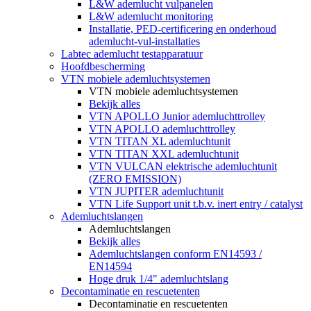
L&W ademlucht vulpanelen
L&W ademlucht monitoring
Installatie, PED-certificering en onderhoud
ademlucht-vul-installaties
Labtec ademlucht testapparatuur
Hoofdbescherming
VTN mobiele ademluchtsystemen
VTN mobiele ademluchtsystemen
Bekijk alles
VTN APOLLO Junior ademluchttrolley
VTN APOLLO ademluchttrolley
VTN TITAN XL ademluchtunit
VTN TITAN XXL ademluchtunit
VTN VULCAN elektrische ademluchtunit
(ZERO EMISSION)
VTN JUPITER ademluchtunit
VTN Life Support unit t.b.v. inert entry / catalyst
Ademluchtslangen
Ademluchtslangen
Bekijk alles
Ademluchtslangen conform EN14593 /
EN14594
Hoge druk 1/4" ademluchtslang
Decontaminatie en rescuetenten
Decontaminatie en rescuetenten