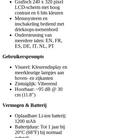
Grafisch 240 x 320 pixel
LCD-scherm met hoog
contrast en 6 bits kleuren
Menusysteem en
inschakeling bediend met
drieknops-toetsenbord
Ondersteuning van
meerdere talen: EN, FR,
ES, DE, IT, NL, PT
Gebruikersprompts
Visueel: Kleurendisplay en
meerkleurige lampjes aan
boven- en zijkanten
Zintuiglijk: Vibrerend
Hoorbaar: ~95 dB @ 30
cm (11.8")
Vermogen & Batterij
Oplaadbare Li-ion batterij:
1200 mAh
Batterijduur: Tot 1 jaar bij
20°C (68°F) bij normaal
gebruik