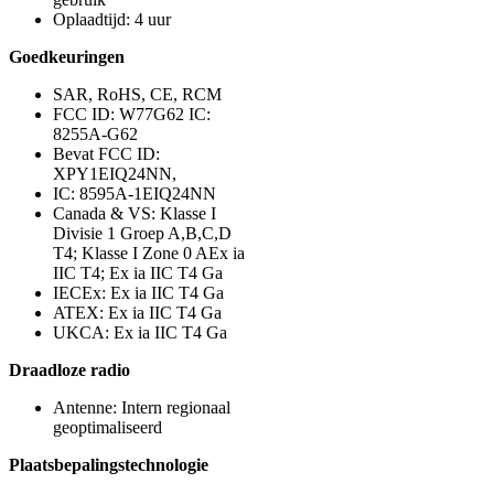
Oplaadtijd: 4 uur
Goedkeuringen
SAR, RoHS, CE, RCM
FCC ID: W77G62 IC:
8255A-G62
Bevat FCC ID:
XPY1EIQ24NN,
IC: 8595A-1EIQ24NN
Canada & VS: Klasse I
Divisie 1 Groep A,B,C,D
T4; Klasse I Zone 0 AEx ia
IIC T4; Ex ia IIC T4 Ga
IECEx: Ex ia IIC T4 Ga
ATEX: Ex ia IIC T4 Ga
UKCA: Ex ia IIC T4 Ga
Draadloze radio
Antenne: Intern regionaal
geoptimaliseerd
Plaatsbepalingstechnologie