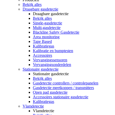
Bekijk alles
Draagbare gasdetectie
Draagbare gasdetectie
Bekijk alles
Single-gasdetectie
Multi-gasdetectie
Blackline Safety Gasdetectie
Area monitoring
Tape Based
Kalibratiegas
Kalibratie en bumptesten
Accessoires
Vervangingssensoren
Vervangingsonderdelen
Stationaire gasdetectie
Stationaire gasdetectie
Bekijk alles
Gasdetectie controllers / controlepanelen
Gasdetectie meetkoppen / transmitters
Open pad gasdetectie
Accessoires stationaire gasdetectie
Kalibratiegas
Vlamdetectie
Vlamdetectie