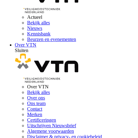
Actueel
Bekijk alles
Nieuws
Kennisbank
Beurzen en evenementen
Over VTN
Sluiten
Over VTN
Bekijk alles
Over ons
Ons team
Contact
Merken
Certificeringen
Uitschrijven Nieuwsbrief
Algemene voorwaarden
Disclaimer & privacy- en cookiebeleid