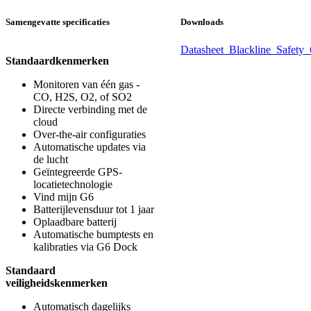
Samengevatte specificaties
Downloads
Datasheet_Blackline_Safet
Standaardkenmerken
Monitoren van één gas -
CO, H2S, O2, of SO2
Directe verbinding met de
cloud
Over-the-air configuraties
Automatische updates via
de lucht
Geïntegreerde GPS-
locatietechnologie
Vind mijn G6
Batterijlevensduur tot 1 jaar
Oplaadbare batterij
Automatische bumptests en
kalibraties via G6 Dock
Standaard
veiligheidskenmerken
Automatisch dagelijks