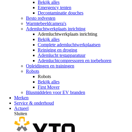
Bekijk alles
Emergency tenten
Decontaminatie douches
Besto redvesten
Warmtebeeldcamera's
Ademluchtwerkplaats inrichting
Ademluchtwerkplaats inrichting
Bekijk alles
Complete ademluchtwerkplaatsen
Reiniging en droging
Ademlucht testapparatuur
Ademluchtcompressoren en toebehoren
Opleidingen en trainingen
Robots
Robots
Bekijk alles
First Mover
Blusmiddelen voor EV branden
Merken
Service & onderhoud
Actueel
Sluiten