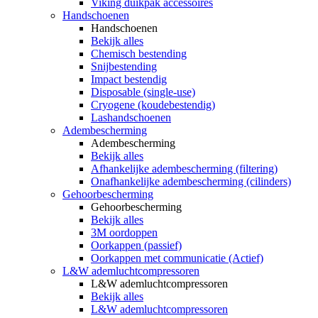
Viking duikpak accessoires
Handschoenen
Handschoenen
Bekijk alles
Chemisch bestending
Snijbestending
Impact bestendig
Disposable (single-use)
Cryogene (koudebestendig)
Lashandschoenen
Adembescherming
Adembescherming
Bekijk alles
Afhankelijke adembescherming (filtering)
Onafhankelijke adembescherming (cilinders)
Gehoorbescherming
Gehoorbescherming
Bekijk alles
3M oordoppen
Oorkappen (passief)
Oorkappen met communicatie (Actief)
L&W ademluchtcompressoren
L&W ademluchtcompressoren
Bekijk alles
L&W ademluchtcompressoren