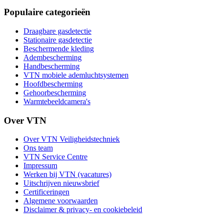
Populaire categorieën
Draagbare gasdetectie
Stationaire gasdetectie
Beschermende kleding
Adembescherming
Handbescherming
VTN mobiele ademluchtsystemen
Hoofdbescherming
Gehoorbescherming
Warmtebeeldcamera's
Over VTN
Over VTN Veiligheidstechniek
Ons team
VTN Service Centre
Impressum
Werken bij VTN (vacatures)
Uitschrijven nieuwsbrief
Certificeringen
Algemene voorwaarden
Disclaimer & privacy- en cookiebeleid