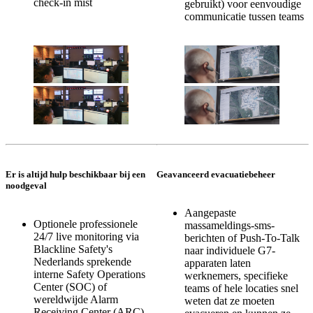
check-in mist
gebruikt) voor eenvoudige
communicatie tussen teams
Er is altijd hulp beschikbaar bij een
Geavanceerd evacuatiebeheer
noodgeval
Aangepaste
Optionele professionele
massameldings-sms-
24/7 live monitoring via
berichten of Push-To-Talk
Blackline Safety's
naar individuele G7-
Nederlands sprekende
apparaten laten
interne Safety Operations
werknemers, specifieke
Center (SOC) of
teams of hele locaties snel
wereldwijde Alarm
weten dat ze moeten
Receiving Center (ARC)-