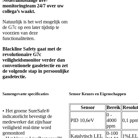
Nederlandstalige live-
monitoringteam 24/7 over uw
collega’s waakt.
Natuurlijk is het wel mogelijk om
de G7c op een later tijdstip te
voorzien van deze
functionaliteiten.
Blackline Safety gaat met de
revolutionaire G7c
veiligheidsmonitor verder dan
conventionele gasdetectie en zet
de volgende stap in persoonlijke
gasdetectie.
Samengevatte specificaties
Sensor Keuzes en Eigenschappen
Sensor
Bereik
Resolut
• Het groene SureSafe®
0 -
indicatorlicht bevestigt de
PID 10,6eV
4000
0,1 pp
medewerker dat zijn/haar
ppm
veiligheid real-time word
gemonitord
0-100
Katalytisch LEL
1%LEL