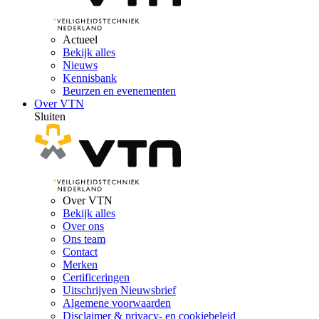
Actueel
Bekijk alles
Nieuws
Kennisbank
Beurzen en evenementen
Over VTN
Sluiten
Over VTN
Bekijk alles
Over ons
Ons team
Contact
Merken
Certificeringen
Uitschrijven Nieuwsbrief
Algemene voorwaarden
Disclaimer & privacy- en cookiebeleid