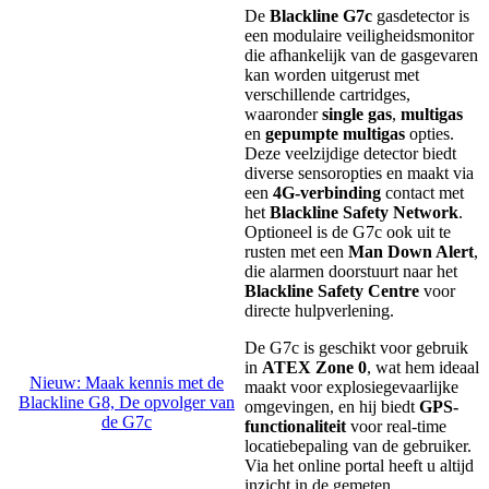
De
Blackline G7c
gasdetector is
een modulaire veiligheidsmonitor
die afhankelijk van de gasgevaren
kan worden uitgerust met
verschillende cartridges,
waaronder
single gas
,
multigas
en
gepumpte multigas
opties.
Deze veelzijdige detector biedt
diverse sensoropties en maakt via
een
4G-verbinding
contact met
het
Blackline Safety Network
.
Optioneel is de G7c ook uit te
rusten met een
Man Down Alert
,
die alarmen doorstuurt naar het
Blackline Safety Centre
voor
directe hulpverlening.
De G7c is geschikt voor gebruik
in
ATEX Zone 0
, wat hem ideaal
Nieuw: Maak kennis met de
maakt voor explosiegevaarlijke
Blackline G8, De opvolger van
omgevingen, en hij biedt
GPS-
de G7c
functionaliteit
voor real-time
locatiebepaling van de gebruiker.
Via het online portal heeft u altijd
inzicht in de gemeten