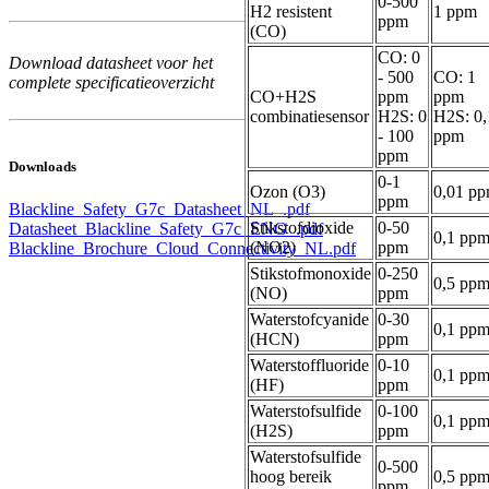
0-500
H2 resistent
1 ppm
ppm
(CO)
CO: 0
Download datasheet voor het
- 500
CO: 1
complete specificatieoverzicht
CO+H2S
ppm
ppm
combinatiesensor
H2S: 0
H2S: 0,
- 100
ppm
ppm
Downloads
0-1
Ozon (O3)
0,01 p
ppm
Blackline_Safety_G7c_Datasheet_NL_.pdf
Stikstofdioxide
0-50
Datasheet_Blackline_Safety_G7c_ENG_.pdf
0,1 pp
(NO2)
ppm
Blackline_Brochure_Cloud_Connectivity_NL.pdf
Stikstofmonoxide
0-250
0,5 pp
(NO)
ppm
Waterstofcyanide
0-30
0,1 pp
(HCN)
ppm
Waterstoffluoride
0-10
0,1 pp
(HF)
ppm
Waterstofsulfide
0-100
0,1 pp
(H2S)
ppm
Waterstofsulfide
0-500
hoog bereik
0,5 pp
ppm