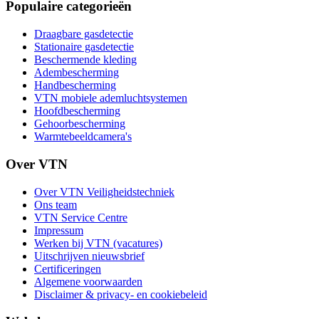
Populaire categorieën
Draagbare gasdetectie
Stationaire gasdetectie
Beschermende kleding
Adembescherming
Handbescherming
VTN mobiele ademluchtsystemen
Hoofdbescherming
Gehoorbescherming
Warmtebeeldcamera's
Over VTN
Over VTN Veiligheidstechniek
Ons team
VTN Service Centre
Impressum
Werken bij VTN (vacatures)
Uitschrijven nieuwsbrief
Certificeringen
Algemene voorwaarden
Disclaimer & privacy- en cookiebeleid