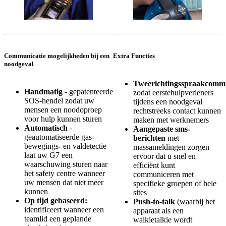
Communicatie mogelijkheden bij een
Extra Functies
noodgeval
Tweerichtingsspraakcommu
Handmatig
- gepatenteerde
zodat eerstehulpverleners
SOS-hendel zodat uw
tijdens een noodgeval
mensen een noodoproep
rechtstreeks contact kunnen
voor hulp kunnen sturen
maken met werknemers
Automatisch
-
Aangepaste sms-
geautomatiseerde gas-
berichten
met
bewegings- en valdetectie
massameldingen zorgen
laat uw G7 een
ervoor dat u snel en
waarschuwing sturen naar
efficiënt kunt
het safety centre wanneer
communiceren met
uw mensen dat niet meer
specifieke groepen of hele
kunnen
sites
Op tijd gebaseerd:
Push-to-talk
(waarbij het
identificeert wanneer een
apparaat als een
teamlid een geplande
walkietalkie wordt