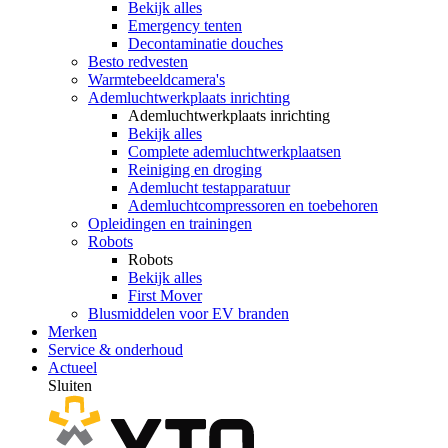
Bekijk alles
Emergency tenten
Decontaminatie douches
Besto redvesten
Warmtebeeldcamera's
Ademluchtwerkplaats inrichting
Ademluchtwerkplaats inrichting
Bekijk alles
Complete ademluchtwerkplaatsen
Reiniging en droging
Ademlucht testapparatuur
Ademluchtcompressoren en toebehoren
Opleidingen en trainingen
Robots
Robots
Bekijk alles
First Mover
Blusmiddelen voor EV branden
Merken
Service & onderhoud
Actueel
Sluiten