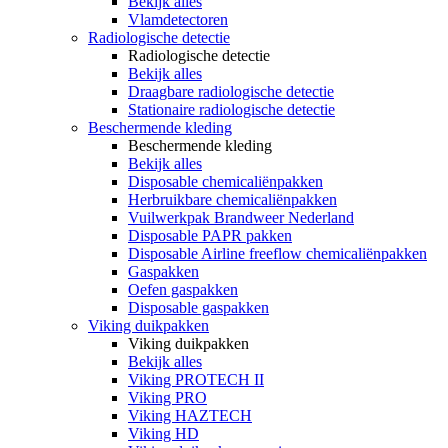
Bekijk alles
Vlamdetectoren
Radiologische detectie
Radiologische detectie
Bekijk alles
Draagbare radiologische detectie
Stationaire radiologische detectie
Beschermende kleding
Beschermende kleding
Bekijk alles
Disposable chemicaliënpakken
Herbruikbare chemicaliënpakken
Vuilwerkpak Brandweer Nederland
Disposable PAPR pakken
Disposable Airline freeflow chemicaliënpakken
Gaspakken
Oefen gaspakken
Disposable gaspakken
Viking duikpakken
Viking duikpakken
Bekijk alles
Viking PROTECH II
Viking PRO
Viking HAZTECH
Viking HD