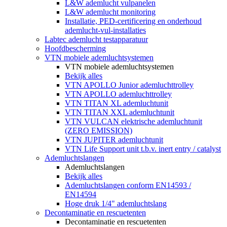
L&W ademlucht vulpanelen
L&W ademlucht monitoring
Installatie, PED-certificering en onderhoud
ademlucht-vul-installaties
Labtec ademlucht testapparatuur
Hoofdbescherming
VTN mobiele ademluchtsystemen
VTN mobiele ademluchtsystemen
Bekijk alles
VTN APOLLO Junior ademluchttrolley
VTN APOLLO ademluchttrolley
VTN TITAN XL ademluchtunit
VTN TITAN XXL ademluchtunit
VTN VULCAN elektrische ademluchtunit
(ZERO EMISSION)
VTN JUPITER ademluchtunit
VTN Life Support unit t.b.v. inert entry / catalyst
Ademluchtslangen
Ademluchtslangen
Bekijk alles
Ademluchtslangen conform EN14593 /
EN14594
Hoge druk 1/4" ademluchtslang
Decontaminatie en rescuetenten
Decontaminatie en rescuetenten