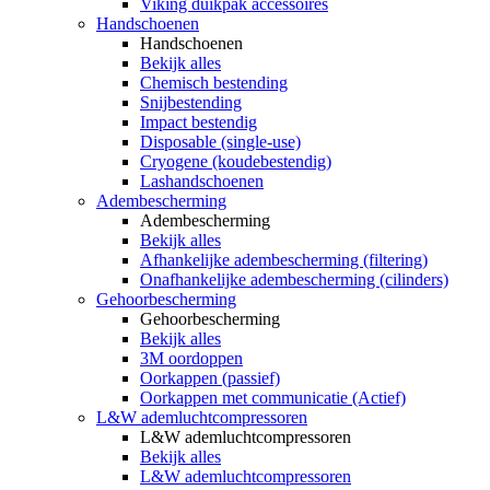
Viking duikpak accessoires
Handschoenen
Handschoenen
Bekijk alles
Chemisch bestending
Snijbestending
Impact bestendig
Disposable (single-use)
Cryogene (koudebestendig)
Lashandschoenen
Adembescherming
Adembescherming
Bekijk alles
Afhankelijke adembescherming (filtering)
Onafhankelijke adembescherming (cilinders)
Gehoorbescherming
Gehoorbescherming
Bekijk alles
3M oordoppen
Oorkappen (passief)
Oorkappen met communicatie (Actief)
L&W ademluchtcompressoren
L&W ademluchtcompressoren
Bekijk alles
L&W ademluchtcompressoren