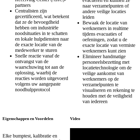
evacueren en kunnen ze
partners
naar verzamelpunten of
Centralisten zijn
andere veilige locaties
gecertificeerd, wat betekent
leiden
dat ze de bevoegdheid
Bewaak de locatie van
hebben om industriële
werknemers in realtime
noodsituaties in te schatten
tijdens evacuaties of
en lokale hulpdiensten naar
oefeningen, zodat u de
de exacte locatie van de
exacte locatie van vermiste
medewerker te sturen
werknemers kunt zien
Snelle reactie vanaf de
Elimineer handmatige
ontvangst van de
personeelsbezetting met
waarschuwing tot aan de
locatietechnologie om de
oplossing, waarbij de
veilige aankomst van
reacties worden uitgevoerd
werknemers op de
volgens uw aangepaste
verzamelpunten te
noodhulpprotocol
visualiseren en rekening te
houden met de veiligheid
van iedereen
Eigenschappen en Voordelen
Video
Elke bumptest, kalibratie en