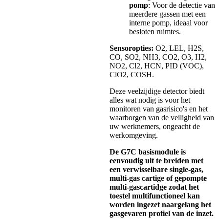
pomp
: Voor de detectie van
meerdere gassen met een
interne pomp, ideaal voor
besloten ruimtes.
Sensoropties:
O2, LEL, H2S,
CO, SO2, NH3, CO2, O3, H2,
NO2, Cl2, HCN, PID (VOC),
ClO2, COSH.
Deze veelzijdige detector biedt
alles wat nodig is voor het
monitoren van gasrisico's en het
waarborgen van de veiligheid van
uw werknemers, ongeacht de
werkomgeving.
De G7C basismodule is
eenvoudig uit te breiden met
een verwisselbare single-gas,
multi-gas cartige of gepompte
multi-gascartidge zodat het
toestel multifunctioneel kan
worden ingezet naargelang het
gasgevaren profiel van de inzet.