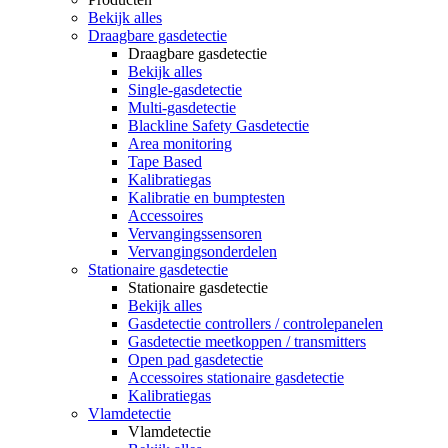
Bekijk alles
Draagbare gasdetectie
Draagbare gasdetectie
Bekijk alles
Single-gasdetectie
Multi-gasdetectie
Blackline Safety Gasdetectie
Area monitoring
Tape Based
Kalibratiegas
Kalibratie en bumptesten
Accessoires
Vervangingssensoren
Vervangingsonderdelen
Stationaire gasdetectie
Stationaire gasdetectie
Bekijk alles
Gasdetectie controllers / controlepanelen
Gasdetectie meetkoppen / transmitters
Open pad gasdetectie
Accessoires stationaire gasdetectie
Kalibratiegas
Vlamdetectie
Vlamdetectie