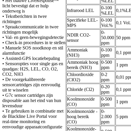
• Het blauwe LiveResponse™
%LEL
licht bevestigt dat er hulp
0-100
Infrarood LEL
0,1%L
onderweg is
%LEL
• Tekstberichten in twee
Specifieke LEL-
0-100
richtingen
0,1 Vol
MPS
Vol.%
• Spraakcommunicatie in twee
richtingen mogelijk
0-
NDIR CO2-
• Val- en geen-bewegingsdetectie
50.000
50 ppm
sensor
• Check-in procedures in te stellen
ppm
• Manuele SOS noodknop en stil
Ammoniak
0-100
0,1 pp
alarmfunctie
(NH3)
ppm
• Assisted-GPS locatiebepaling
Ammoniak hoog
0-500
• Sensoropties voor single gas en
1 ppm
bereik (NH3)
ppm
quadgas: H2S, LEL, CO, O2,
CO2, NH3
Chloordioxide
0-2
0,01 p
• De voorgekalibreerde
(ClO2)
ppm
sensorcartridges zijn eenvoudig
0-20
Chloride (Cl2)
0,1 pp
uit te wisselen
ppm
• G7c sensor cartridges zijn
Koolmonoxide
0-500
disposable aan het eind van hun
1 ppm
(CO)
ppm
levensduur
• Te gebruiken in combinatie met
Koolmonoxide -
0-
de Blackline Live Portal voor
hoog bereik
2.000
5 ppm
real-time monitoring en
(CO)
ppm
eenvoudige apparaatconfiguratie
Koolmonoxide-