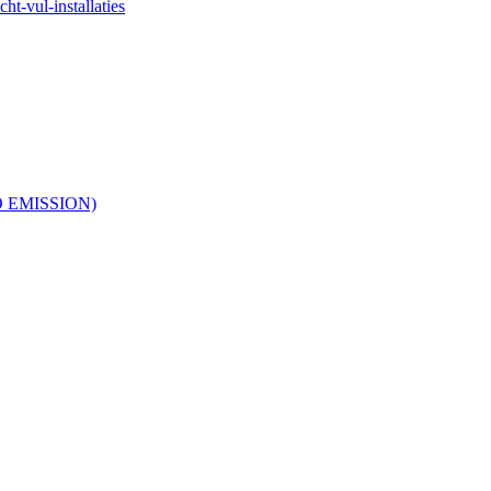
ht-vul-installaties
RO EMISSION)