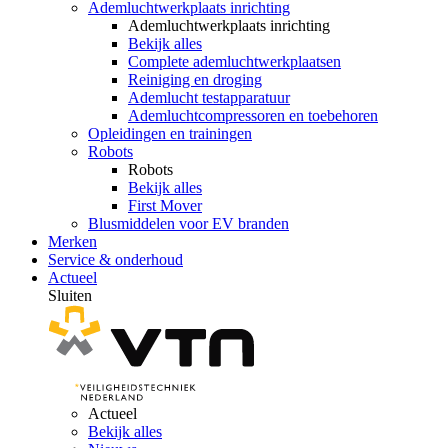
Ademluchtwerkplaats inrichting
Ademluchtwerkplaats inrichting
Bekijk alles
Complete ademluchtwerkplaatsen
Reiniging en droging
Ademlucht testapparatuur
Ademluchtcompressoren en toebehoren
Opleidingen en trainingen
Robots
Robots
Bekijk alles
First Mover
Blusmiddelen voor EV branden
Merken
Service & onderhoud
Actueel
Sluiten
Actueel
Bekijk alles