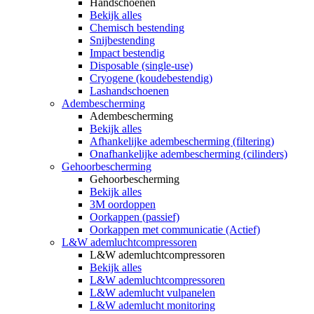
Handschoenen
Bekijk alles
Chemisch bestending
Snijbestending
Impact bestendig
Disposable (single-use)
Cryogene (koudebestendig)
Lashandschoenen
Adembescherming
Adembescherming
Bekijk alles
Afhankelijke adembescherming (filtering)
Onafhankelijke adembescherming (cilinders)
Gehoorbescherming
Gehoorbescherming
Bekijk alles
3M oordoppen
Oorkappen (passief)
Oorkappen met communicatie (Actief)
L&W ademluchtcompressoren
L&W ademluchtcompressoren
Bekijk alles
L&W ademluchtcompressoren
L&W ademlucht vulpanelen
L&W ademlucht monitoring