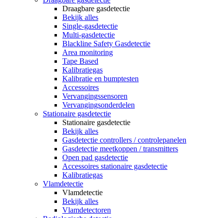
Draagbare gasdetectie
Bekijk alles
Single-gasdetectie
Multi-gasdetectie
Blackline Safety Gasdetectie
Area monitoring
Tape Based
Kalibratiegas
Kalibratie en bumptesten
Accessoires
Vervangingssensoren
Vervangingsonderdelen
Stationaire gasdetectie
Stationaire gasdetectie
Bekijk alles
Gasdetectie controllers / controlepanelen
Gasdetectie meetkoppen / transmitters
Open pad gasdetectie
Accessoires stationaire gasdetectie
Kalibratiegas
Vlamdetectie
Vlamdetectie
Bekijk alles
Vlamdetectoren