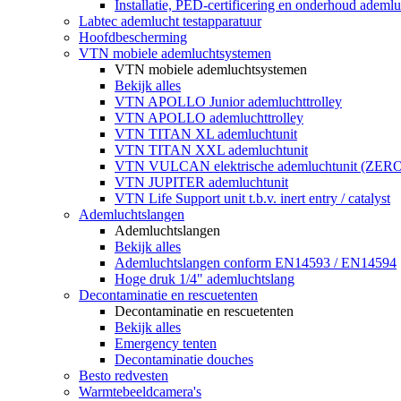
Installatie, PED-certificering en onderhoud ademluc
Labtec ademlucht testapparatuur
Hoofdbescherming
VTN mobiele ademluchtsystemen
VTN mobiele ademluchtsystemen
Bekijk alles
VTN APOLLO Junior ademluchttrolley
VTN APOLLO ademluchttrolley
VTN TITAN XL ademluchtunit
VTN TITAN XXL ademluchtunit
VTN VULCAN elektrische ademluchtunit (ZE
VTN JUPITER ademluchtunit
VTN Life Support unit t.b.v. inert entry / catalyst
Ademluchtslangen
Ademluchtslangen
Bekijk alles
Ademluchtslangen conform EN14593 / EN14594
Hoge druk 1/4" ademluchtslang
Decontaminatie en rescuetenten
Decontaminatie en rescuetenten
Bekijk alles
Emergency tenten
Decontaminatie douches
Besto redvesten
Warmtebeeldcamera's