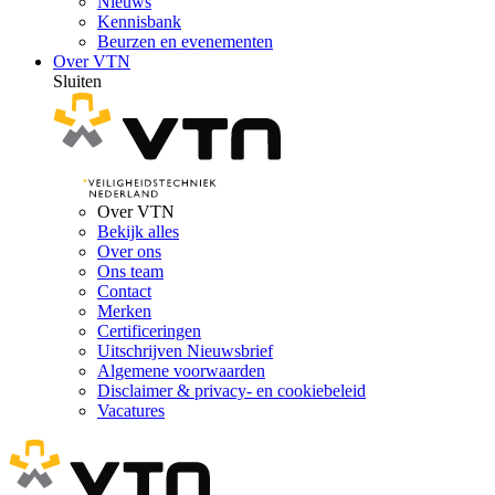
Nieuws
Kennisbank
Beurzen en evenementen
Over VTN
Sluiten
Over VTN
Bekijk alles
Over ons
Ons team
Contact
Merken
Certificeringen
Uitschrijven Nieuwsbrief
Algemene voorwaarden
Disclaimer & privacy- en cookiebeleid
Vacatures