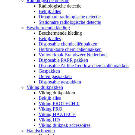
Radiologische detectie
Radiologische detectie
Bekijk alles
Draagbare radiologische detectie
Stationaire radiologische detectie
Beschermende kleding
Beschermende kleding
Bekijk alles
Disposable chemicaliënpakken
Herbruikbare chemicaliënpakken
Vuilwerkpak Brandweer Nederland
Disposable PAPR pakken
Disposable Airline freeflow chemicaliënpakken
Gaspakken
Oefen gaspakken
Disposable gaspakken
Viking duikpakken
Viking duikpakken
Bekijk alles
Viking PROTECH II
Viking PRO
Viking HAZTECH
Viking HD
Viking duikpak accessoires
Handschoenen