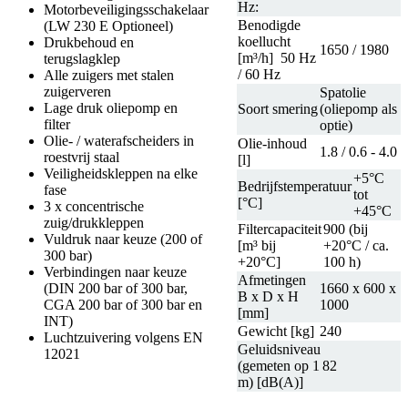
Hz:
Motorbeveiligingsschakelaar
Benodigde
(LW 230 E Optioneel)
koellucht
Drukbehoud en
1650 / 1980
[m³/h] 50 Hz
terugslagklep
/ 60 Hz
Alle zuigers met stalen
zuigerveren
Spatolie
Lage druk oliepomp en
Soort smering
(oliepomp als
filter
optie)
Olie- / waterafscheiders in
Olie-inhoud
1.8 / 0.6 - 4.0
roestvrij staal
[l]
Veiligheidskleppen na elke
+5°C
Bedrijfstemperatuur
fase
tot
[°C]
3 x concentrische
+45°C
zuig/drukkleppen
Filtercapaciteit
900 (bij
Vuldruk naar keuze (200 of
[m³ bij
+20°C / ca.
300 bar)
+20°C]
100 h)
Verbindingen naar keuze
Afmetingen
(DIN 200 bar of 300 bar,
1660 x 600 x
B x D x H
CGA 200 bar of 300 bar en
1000
[mm]
INT)
Gewicht [kg]
240
Luchtzuivering volgens EN
Geluidsniveau
12021
(gemeten op 1
82
m) [dB(A)]