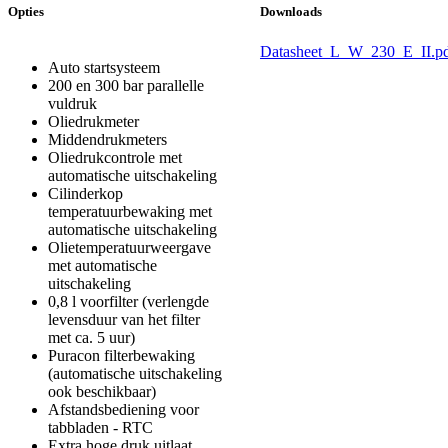
Opties
Downloads
Datasheet_L_W_230_E_II.p
Auto startsysteem
200 en 300 bar parallelle
vuldruk
Oliedrukmeter
Middendrukmeters
Oliedrukcontrole met
automatische uitschakeling
Cilinderkop
temperatuurbewaking met
automatische uitschakeling
Olietemperatuurweergave
met automatische
uitschakeling
0,8 l voorfilter (verlengde
levensduur van het filter
met ca. 5 uur)
Puracon filterbewaking
(automatische uitschakeling
ook beschikbaar)
Afstandsbediening voor
tabbladen - RTC
Extra hoge druk uitlaat