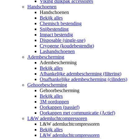
Viking duikpak accessoires
Handschoenen
Handschoenen
Bekijk alles
Chemisch bestending
Snijbestending
Impact bestendig
Disposable (single-use)
Cryogene (koudebestendig)
Lashandschoenen
Adembescherming
Adembescherming
Bekijk alles
Afhankelijke adembescherming (filtering)
Onafhankelijke adembescherming (cilinders)
Gehoorbescherming
Gehoorbescherming
Bekijk alles
3M oordoppen
Oorkappen (passief)
Oorkappen met communicatie (Actief)
L&W ademluchtcompressoren
L&W ademluchtcompressoren
Bekijk alles
L&W ademluchtcompressoren