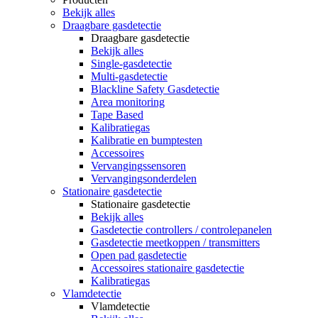
Bekijk alles
Draagbare gasdetectie
Draagbare gasdetectie
Bekijk alles
Single-gasdetectie
Multi-gasdetectie
Blackline Safety Gasdetectie
Area monitoring
Tape Based
Kalibratiegas
Kalibratie en bumptesten
Accessoires
Vervangingssensoren
Vervangingsonderdelen
Stationaire gasdetectie
Stationaire gasdetectie
Bekijk alles
Gasdetectie controllers / controlepanelen
Gasdetectie meetkoppen / transmitters
Open pad gasdetectie
Accessoires stationaire gasdetectie
Kalibratiegas
Vlamdetectie
Vlamdetectie