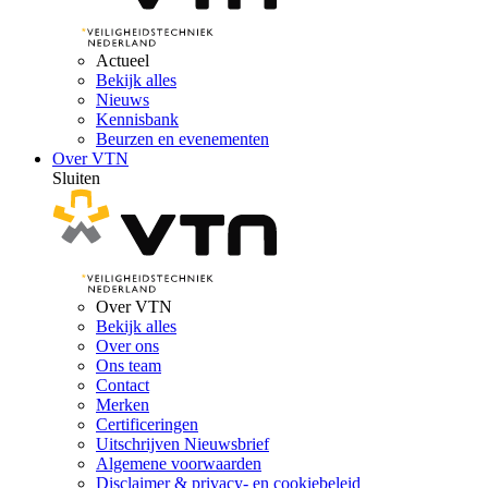
Actueel
Bekijk alles
Nieuws
Kennisbank
Beurzen en evenementen
Over VTN
Sluiten
Over VTN
Bekijk alles
Over ons
Ons team
Contact
Merken
Certificeringen
Uitschrijven Nieuwsbrief
Algemene voorwaarden
Disclaimer & privacy- en cookiebeleid