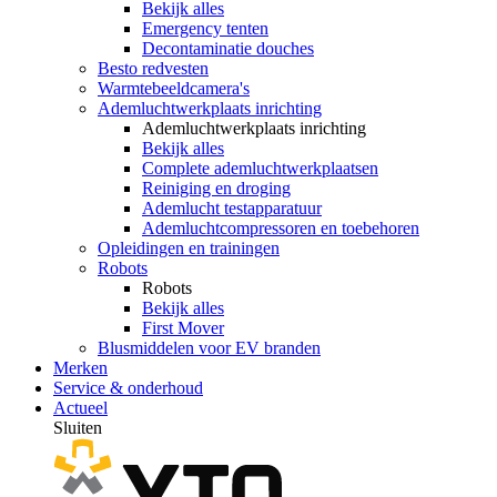
Bekijk alles
Emergency tenten
Decontaminatie douches
Besto redvesten
Warmtebeeldcamera's
Ademluchtwerkplaats inrichting
Ademluchtwerkplaats inrichting
Bekijk alles
Complete ademluchtwerkplaatsen
Reiniging en droging
Ademlucht testapparatuur
Ademluchtcompressoren en toebehoren
Opleidingen en trainingen
Robots
Robots
Bekijk alles
First Mover
Blusmiddelen voor EV branden
Merken
Service & onderhoud
Actueel
Sluiten