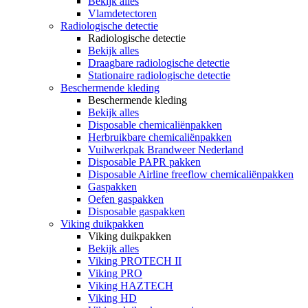
Bekijk alles
Vlamdetectoren
Radiologische detectie
Radiologische detectie
Bekijk alles
Draagbare radiologische detectie
Stationaire radiologische detectie
Beschermende kleding
Beschermende kleding
Bekijk alles
Disposable chemicaliënpakken
Herbruikbare chemicaliënpakken
Vuilwerkpak Brandweer Nederland
Disposable PAPR pakken
Disposable Airline freeflow chemicaliënpakken
Gaspakken
Oefen gaspakken
Disposable gaspakken
Viking duikpakken
Viking duikpakken
Bekijk alles
Viking PROTECH II
Viking PRO
Viking HAZTECH
Viking HD