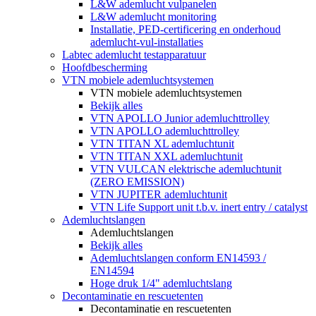
L&W ademlucht vulpanelen
L&W ademlucht monitoring
Installatie, PED-certificering en onderhoud
ademlucht-vul-installaties
Labtec ademlucht testapparatuur
Hoofdbescherming
VTN mobiele ademluchtsystemen
VTN mobiele ademluchtsystemen
Bekijk alles
VTN APOLLO Junior ademluchttrolley
VTN APOLLO ademluchttrolley
VTN TITAN XL ademluchtunit
VTN TITAN XXL ademluchtunit
VTN VULCAN elektrische ademluchtunit
(ZERO EMISSION)
VTN JUPITER ademluchtunit
VTN Life Support unit t.b.v. inert entry / catalyst
Ademluchtslangen
Ademluchtslangen
Bekijk alles
Ademluchtslangen conform EN14593 /
EN14594
Hoge druk 1/4" ademluchtslang
Decontaminatie en rescuetenten
Decontaminatie en rescuetenten