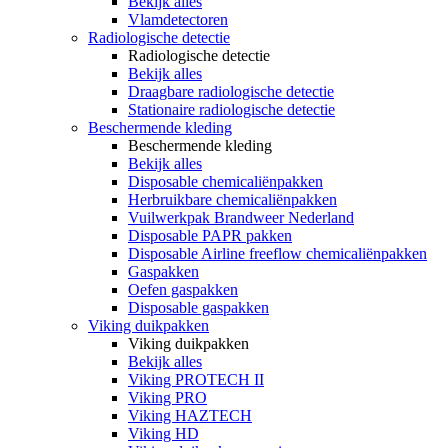
Bekijk alles
Vlamdetectoren
Radiologische detectie
Radiologische detectie
Bekijk alles
Draagbare radiologische detectie
Stationaire radiologische detectie
Beschermende kleding
Beschermende kleding
Bekijk alles
Disposable chemicaliënpakken
Herbruikbare chemicaliënpakken
Vuilwerkpak Brandweer Nederland
Disposable PAPR pakken
Disposable Airline freeflow chemicaliënpakken
Gaspakken
Oefen gaspakken
Disposable gaspakken
Viking duikpakken
Viking duikpakken
Bekijk alles
Viking PROTECH II
Viking PRO
Viking HAZTECH
Viking HD