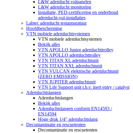
L&W ademlucht vulpanelen
L&W ademlucht monitoring
Installatie, PED-certificering en onderhoud
ademlucht-vul-installaties
Labtec ademlucht testapparatuur
Hoofdbescherming
VTN mobiele ademluchtsystemen
VTN mobiele ademluchtsystemen
Bekijk alles
VTN APOLLO Junior ademluchttrolley
VTN APOLLO ademluchttrolley
VTN TITAN XL ademluchtunit
VTN TITAN XXL ademluchtunit
VTN VULCAN elektrische ademluchtunit
(ZERO EMISSION)
VTN JUPITER ademluchtunit
VTN Life Support unit t.b.v. inert entry / catalyst
Ademluchtslangen
Ademluchtslangen
Bekijk alles
Ademluchtslangen conform EN14593 /
EN14594
Hoge druk 1/4" ademluchtslang
Decontaminatie en rescuetenten
Decontaminatie en rescuetenten