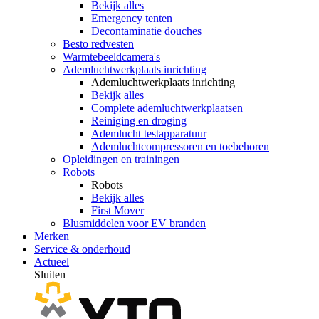
Bekijk alles
Emergency tenten
Decontaminatie douches
Besto redvesten
Warmtebeeldcamera's
Ademluchtwerkplaats inrichting
Ademluchtwerkplaats inrichting
Bekijk alles
Complete ademluchtwerkplaatsen
Reiniging en droging
Ademlucht testapparatuur
Ademluchtcompressoren en toebehoren
Opleidingen en trainingen
Robots
Robots
Bekijk alles
First Mover
Blusmiddelen voor EV branden
Merken
Service & onderhoud
Actueel
Sluiten