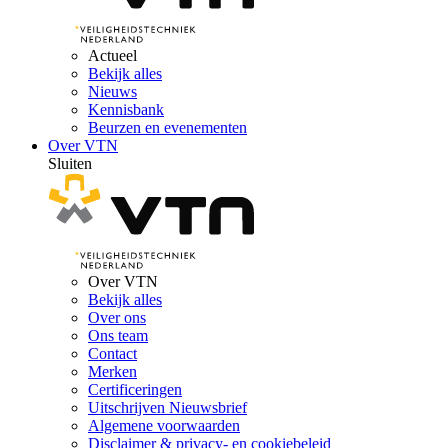
Actueel
Bekijk alles
Nieuws
Kennisbank
Beurzen en evenementen
Over VTN
Sluiten
Over VTN
Bekijk alles
Over ons
Ons team
Contact
Merken
Certificeringen
Uitschrijven Nieuwsbrief
Algemene voorwaarden
Disclaimer & privacy- en cookiebeleid