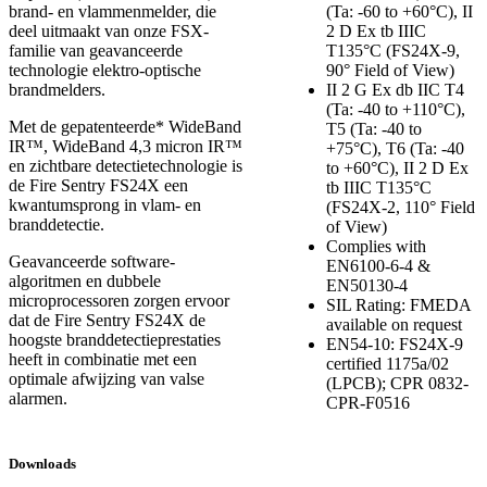
brand- en vlammenmelder, die
(Ta: -60 to +60°C), II
deel uitmaakt van onze FSX-
2 D Ex tb IIIC
familie van geavanceerde
T135°C (FS24X-9,
technologie elektro-optische
90° Field of View)
brandmelders.
II 2 G Ex db IIC T4
(Ta: -40 to +110°C),
Met de gepatenteerde* WideBand
T5 (Ta: -40 to
IR™, WideBand 4,3 micron IR™
+75°C), T6 (Ta: -40
en zichtbare detectietechnologie is
to +60°C), II 2 D Ex
de Fire Sentry FS24X een
tb IIIC T135°C
kwantumsprong in vlam- en
(FS24X-2, 110° Field
branddetectie.
of View)
Complies with
Geavanceerde software-
EN6100-6-4 &
algoritmen en dubbele
EN50130-4
microprocessoren zorgen ervoor
SIL Rating: FMEDA
dat de Fire Sentry FS24X de
available on request
hoogste branddetectieprestaties
EN54-10: FS24X-9
heeft in combinatie met een
certified 1175a/02
optimale afwijzing van valse
(LPCB); CPR 0832-
alarmen.
CPR-F0516
Downloads