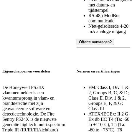
met datum- en
tijdstempel
RS-485 ModBus
communicatie
Niet-geïsoleerde 4-20
mA analoge uitgang
Offerte aanvragen?
Eigenschappen en voordelen
Normen en certificeringen
De Honeywell FS24X
FM: Class I, Div. 1 &
vlammenmelder is een
2, Groups B, C, & D;
kwantumsprong in vlam- en
Class II, Div. 1 & 2,
branddetectie met zijn
Groups E, F, & G;
geavanceerde software en
Class III
detectietechnologie. De Fire
ATEX/IECEx: II 2 G
Sentry FS24X is de nieuwste
Ex db IIC T4 (Ta: -60
generatie hightech multi-spectrum
to +110°C), T5 (Ta:
Triple IR (IR/IR/IR/zichtbare)
-60 to +75°C), T6