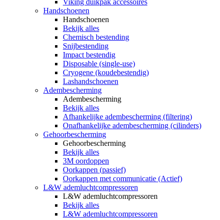
Viking duikpak accessoires
Handschoenen
Handschoenen
Bekijk alles
Chemisch bestending
Snijbestending
Impact bestendig
Disposable (single-use)
Cryogene (koudebestendig)
Lashandschoenen
Adembescherming
Adembescherming
Bekijk alles
Afhankelijke adembescherming (filtering)
Onafhankelijke adembescherming (cilinders)
Gehoorbescherming
Gehoorbescherming
Bekijk alles
3M oordoppen
Oorkappen (passief)
Oorkappen met communicatie (Actief)
L&W ademluchtcompressoren
L&W ademluchtcompressoren
Bekijk alles
L&W ademluchtcompressoren