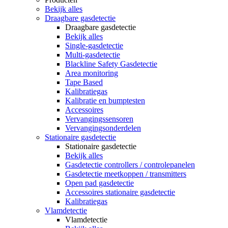
Bekijk alles
Draagbare gasdetectie
Draagbare gasdetectie
Bekijk alles
Single-gasdetectie
Multi-gasdetectie
Blackline Safety Gasdetectie
Area monitoring
Tape Based
Kalibratiegas
Kalibratie en bumptesten
Accessoires
Vervangingssensoren
Vervangingsonderdelen
Stationaire gasdetectie
Stationaire gasdetectie
Bekijk alles
Gasdetectie controllers / controlepanelen
Gasdetectie meetkoppen / transmitters
Open pad gasdetectie
Accessoires stationaire gasdetectie
Kalibratiegas
Vlamdetectie
Vlamdetectie