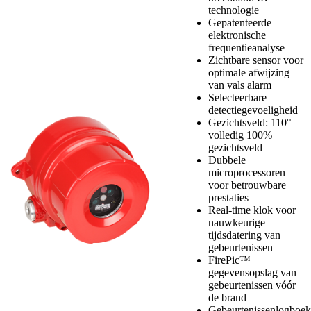
technologie
Gepatenteerde
elektronische
frequentieanalyse
Zichtbare sensor voor
optimale afwijzing
van vals alarm
Selecteerbare
detectiegevoeligheid
Gezichtsveld: 110°
volledig 100%
gezichtsveld
Dubbele
microprocessoren
voor betrouwbare
prestaties
Real-time klok voor
nauwkeurige
tijdsdatering van
gebeurtenissen
FirePic™
gegevensopslag van
gebeurtenissen vóór
de brand
Gebeurtenissenlogboek