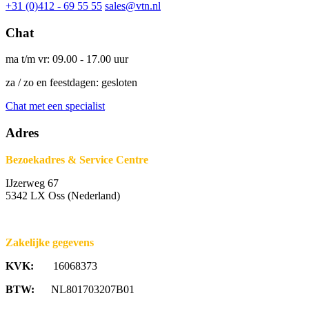
+31 (0)412 - 69 55 55
sales@vtn.nl
Chat
ma t/m vr: 09.00 - 17.00 uur
za / zo en feestdagen: gesloten
Chat met een specialist
Adres
Bezoekadres & Service Centre
IJzerweg 67
5342 LX Oss (Nederland)
Zakelijke gegevens
KVK:
16068373
BTW:
NL801703207B01