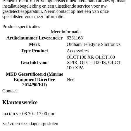
Benelux biedt VTN Veiligheidstechniek Nederland advies op maat,
installatiebegeleiding en een uitstekende service voor uw
gasdetectieapparatuur. Neem contact op met een van onze
specialisten voor meer informatie!
Product specificaties
Meer informatie
Artikelnummer Leverancier
6331168
Merk
Oldham Teledyne Simtronics
Type Product
Accessoires
OLCT100 XP, OLCT100
Geschikt voor
XPIR, OLCT 100 IS, OLCT
100 XPA
MED Gecertificeerd (Marine
Equipment Directive
Nee
2014/90/EU)
Contact
Klantenservice
ma t/m vr: 08.30 - 17.00 uur
za / zo en feestdagen: gesloten