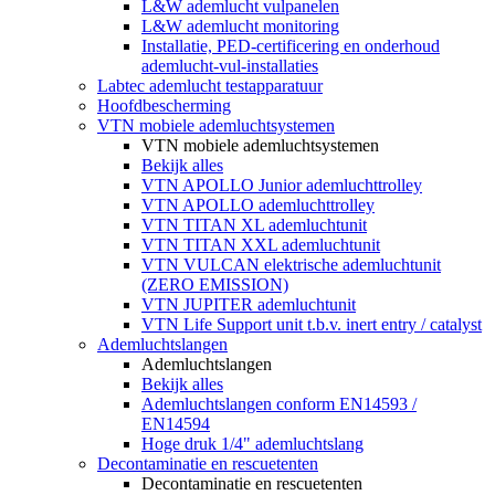
L&W ademlucht vulpanelen
L&W ademlucht monitoring
Installatie, PED-certificering en onderhoud
ademlucht-vul-installaties
Labtec ademlucht testapparatuur
Hoofdbescherming
VTN mobiele ademluchtsystemen
VTN mobiele ademluchtsystemen
Bekijk alles
VTN APOLLO Junior ademluchttrolley
VTN APOLLO ademluchttrolley
VTN TITAN XL ademluchtunit
VTN TITAN XXL ademluchtunit
VTN VULCAN elektrische ademluchtunit
(ZERO EMISSION)
VTN JUPITER ademluchtunit
VTN Life Support unit t.b.v. inert entry / catalyst
Ademluchtslangen
Ademluchtslangen
Bekijk alles
Ademluchtslangen conform EN14593 /
EN14594
Hoge druk 1/4" ademluchtslang
Decontaminatie en rescuetenten
Decontaminatie en rescuetenten