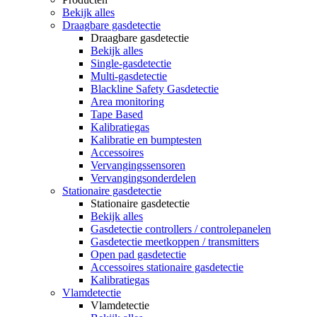
Bekijk alles
Draagbare gasdetectie
Draagbare gasdetectie
Bekijk alles
Single-gasdetectie
Multi-gasdetectie
Blackline Safety Gasdetectie
Area monitoring
Tape Based
Kalibratiegas
Kalibratie en bumptesten
Accessoires
Vervangingssensoren
Vervangingsonderdelen
Stationaire gasdetectie
Stationaire gasdetectie
Bekijk alles
Gasdetectie controllers / controlepanelen
Gasdetectie meetkoppen / transmitters
Open pad gasdetectie
Accessoires stationaire gasdetectie
Kalibratiegas
Vlamdetectie
Vlamdetectie