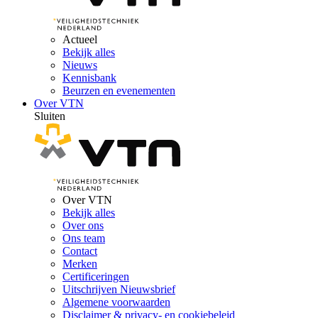
Actueel
Bekijk alles
Nieuws
Kennisbank
Beurzen en evenementen
Over VTN
Sluiten
Over VTN
Bekijk alles
Over ons
Ons team
Contact
Merken
Certificeringen
Uitschrijven Nieuwsbrief
Algemene voorwaarden
Disclaimer & privacy- en cookiebeleid