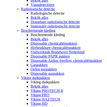
Bekijk alles
Vlamdetectoren
Radiologische detectie
Radiologische detectie
Bekijk alles
Draagbare radiologische detectie
Stationaire radiologische detectie
Beschermende kleding
Beschermende kleding
Bekijk alles
Disposable chemicaliënpakken
Herbruikbare chemicaliënpakken
Vuilwerkpak Brandweer Nederland
Disposable PAPR pakken
Disposable Airline freeflow chemicaliënpakken
Gaspakken
Oefen gaspakken
Disposable gaspakken
Viking duikpakken
Viking duikpakken
Bekijk alles
Viking PROTECH II
Viking PRO
Viking HAZTECH
Viking HD