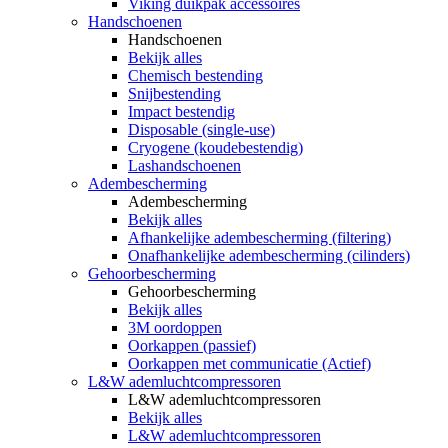
Viking duikpak accessoires
Handschoenen
Handschoenen
Bekijk alles
Chemisch bestending
Snijbestending
Impact bestendig
Disposable (single-use)
Cryogene (koudebestendig)
Lashandschoenen
Adembescherming
Adembescherming
Bekijk alles
Afhankelijke adembescherming (filtering)
Onafhankelijke adembescherming (cilinders)
Gehoorbescherming
Gehoorbescherming
Bekijk alles
3M oordoppen
Oorkappen (passief)
Oorkappen met communicatie (Actief)
L&W ademluchtcompressoren
L&W ademluchtcompressoren
Bekijk alles
L&W ademluchtcompressoren