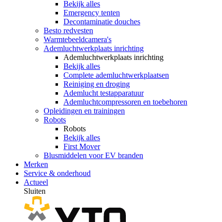
Bekijk alles
Emergency tenten
Decontaminatie douches
Besto redvesten
Warmtebeeldcamera's
Ademluchtwerkplaats inrichting
Ademluchtwerkplaats inrichting
Bekijk alles
Complete ademluchtwerkplaatsen
Reiniging en droging
Ademlucht testapparatuur
Ademluchtcompressoren en toebehoren
Opleidingen en trainingen
Robots
Robots
Bekijk alles
First Mover
Blusmiddelen voor EV branden
Merken
Service & onderhoud
Actueel
Sluiten