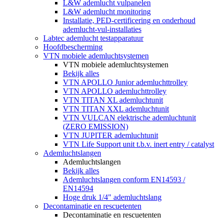
L&W ademlucht vulpanelen
L&W ademlucht monitoring
Installatie, PED-certificering en onderhoud
ademlucht-vul-installaties
Labtec ademlucht testapparatuur
Hoofdbescherming
VTN mobiele ademluchtsystemen
VTN mobiele ademluchtsystemen
Bekijk alles
VTN APOLLO Junior ademluchttrolley
VTN APOLLO ademluchttrolley
VTN TITAN XL ademluchtunit
VTN TITAN XXL ademluchtunit
VTN VULCAN elektrische ademluchtunit
(ZERO EMISSION)
VTN JUPITER ademluchtunit
VTN Life Support unit t.b.v. inert entry / catalyst
Ademluchtslangen
Ademluchtslangen
Bekijk alles
Ademluchtslangen conform EN14593 /
EN14594
Hoge druk 1/4" ademluchtslang
Decontaminatie en rescuetenten
Decontaminatie en rescuetenten