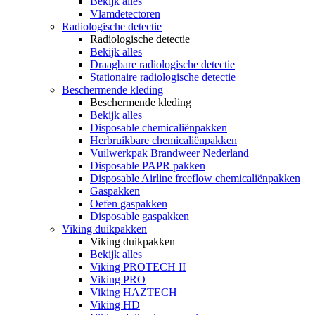
Bekijk alles
Vlamdetectoren
Radiologische detectie
Radiologische detectie
Bekijk alles
Draagbare radiologische detectie
Stationaire radiologische detectie
Beschermende kleding
Beschermende kleding
Bekijk alles
Disposable chemicaliënpakken
Herbruikbare chemicaliënpakken
Vuilwerkpak Brandweer Nederland
Disposable PAPR pakken
Disposable Airline freeflow chemicaliënpakken
Gaspakken
Oefen gaspakken
Disposable gaspakken
Viking duikpakken
Viking duikpakken
Bekijk alles
Viking PROTECH II
Viking PRO
Viking HAZTECH
Viking HD