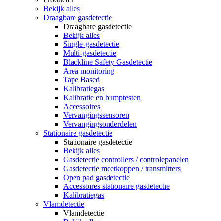
Bekijk alles
Draagbare gasdetectie
Draagbare gasdetectie
Bekijk alles
Single-gasdetectie
Multi-gasdetectie
Blackline Safety Gasdetectie
Area monitoring
Tape Based
Kalibratiegas
Kalibratie en bumptesten
Accessoires
Vervangingssensoren
Vervangingsonderdelen
Stationaire gasdetectie
Stationaire gasdetectie
Bekijk alles
Gasdetectie controllers / controlepanelen
Gasdetectie meetkoppen / transmitters
Open pad gasdetectie
Accessoires stationaire gasdetectie
Kalibratiegas
Vlamdetectie
Vlamdetectie