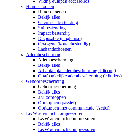
Viking duikpak accessoires
Handschoenen
Handschoenen
Bekijk alles
Chemisch bestending
Snijbestending
Impact bestendig
Disposable (single-use)
Cryogene (koudebestendig)
Lashandschoenen
Adembescherming
Adembescherming
Bekijk alles
Afhankelijke adembescherming (filtering)
Onafhankelijke adembescherming (cilinders)
Gehoorbescherming
Gehoorbescherming
Bekijk alles
3M oordoppen
Oorkappen (passief)
Oorkappen met communicatie (Actief)
L&W ademluchtcompressoren
L&W ademluchtcompressoren
Bekijk alles
L&W ademluchtcompressoren