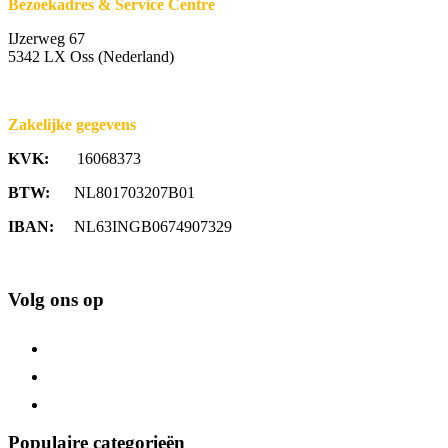
Bezoekadres & Service Centre
IJzerweg 67
5342 LX Oss (Nederland)
Zakelijke gegevens
KVK:
16068373
BTW:
NL801703207B01
IBAN:
NL63INGB0674907329
Volg ons op
Populaire categorieën