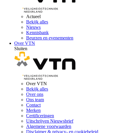
Actueel
Bekijk alles
Nieuws
Kennisbank
Beurzen en evenementen
Over VTN
Sluiten
Over VTN
Bekijk alles
Over ons
Ons team
Contact
Merken
Certificeringen
Uitschrijven Nieuwsbrief
Algemene voorwaarden
Disclaimer & privacy- en cookiebeleid