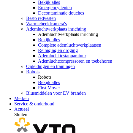
Bekijk alles
Emergency tenten
Decontaminatie douches
Besto redvesten
Warmtebeeldcamera's
Ademluchtwerkplaats inrichting
Ademluchtwerkplaats inrichting
Bekijk alles
Complete ademluchtwerkplaatsen
Reiniging en droging
Ademlucht testapparatuur
Ademluchtcompressoren en toebehoren
Opleidingen en trainingen
Robots
Robots
Bekijk alles
First Mover
Blusmiddelen voor EV branden
Merken
Service & onderhoud
Actueel
Sluiten