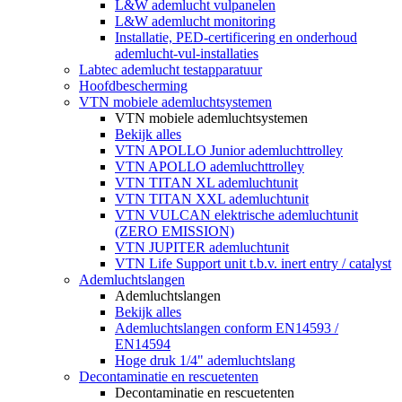
L&W ademlucht vulpanelen
L&W ademlucht monitoring
Installatie, PED-certificering en onderhoud
ademlucht-vul-installaties
Labtec ademlucht testapparatuur
Hoofdbescherming
VTN mobiele ademluchtsystemen
VTN mobiele ademluchtsystemen
Bekijk alles
VTN APOLLO Junior ademluchttrolley
VTN APOLLO ademluchttrolley
VTN TITAN XL ademluchtunit
VTN TITAN XXL ademluchtunit
VTN VULCAN elektrische ademluchtunit
(ZERO EMISSION)
VTN JUPITER ademluchtunit
VTN Life Support unit t.b.v. inert entry / catalyst
Ademluchtslangen
Ademluchtslangen
Bekijk alles
Ademluchtslangen conform EN14593 /
EN14594
Hoge druk 1/4" ademluchtslang
Decontaminatie en rescuetenten
Decontaminatie en rescuetenten