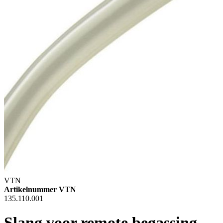
VTN
Artikelnummer VTN
135.110.001
Slang voor remote begassing