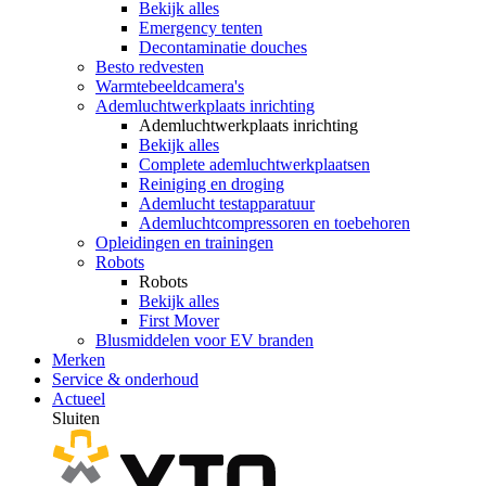
Bekijk alles
Emergency tenten
Decontaminatie douches
Besto redvesten
Warmtebeeldcamera's
Ademluchtwerkplaats inrichting
Ademluchtwerkplaats inrichting
Bekijk alles
Complete ademluchtwerkplaatsen
Reiniging en droging
Ademlucht testapparatuur
Ademluchtcompressoren en toebehoren
Opleidingen en trainingen
Robots
Robots
Bekijk alles
First Mover
Blusmiddelen voor EV branden
Merken
Service & onderhoud
Actueel
Sluiten