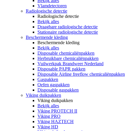
Bekijk alles
Vlamdetectoren
Radiologische detectie
Radiologische detectie
Bekijk alles
Draagbare radiologische detectie
Stationaire radiologische detectie
Beschermende kleding
Beschermende kleding
Bekijk alles
Disposable chemicaliënpakken
Herbruikbare chemicaliënpakken
Vuilwerkpak Brandweer Nederland
Disposable PAPR pakken
Disposable Airline freeflow chemicaliënpakken
Gaspakken
Oefen gaspakken
Disposable gaspakken
Viking duikpakken
Viking duikpakken
Bekijk alles
Viking PROTECH II
Viking PRO
Viking HAZTECH
Viking HD