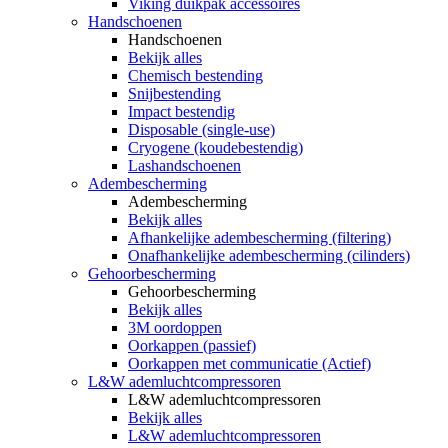
Viking duikpak accessoires
Handschoenen
Handschoenen
Bekijk alles
Chemisch bestending
Snijbestending
Impact bestendig
Disposable (single-use)
Cryogene (koudebestendig)
Lashandschoenen
Adembescherming
Adembescherming
Bekijk alles
Afhankelijke adembescherming (filtering)
Onafhankelijke adembescherming (cilinders)
Gehoorbescherming
Gehoorbescherming
Bekijk alles
3M oordoppen
Oorkappen (passief)
Oorkappen met communicatie (Actief)
L&W ademluchtcompressoren
L&W ademluchtcompressoren
Bekijk alles
L&W ademluchtcompressoren