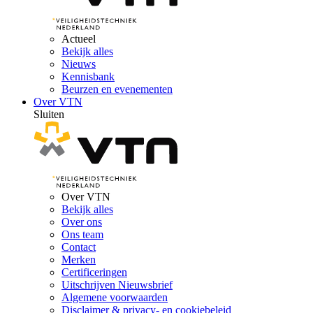
Actueel
Bekijk alles
Nieuws
Kennisbank
Beurzen en evenementen
Over VTN
Sluiten
Over VTN
Bekijk alles
Over ons
Ons team
Contact
Merken
Certificeringen
Uitschrijven Nieuwsbrief
Algemene voorwaarden
Disclaimer & privacy- en cookiebeleid