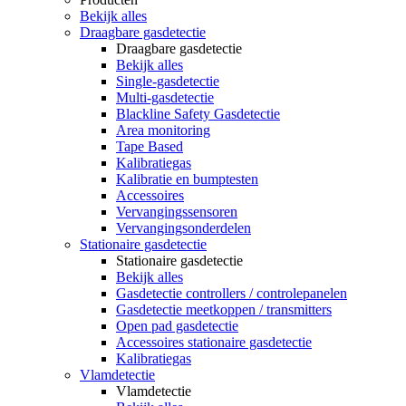
Bekijk alles
Draagbare gasdetectie
Draagbare gasdetectie
Bekijk alles
Single-gasdetectie
Multi-gasdetectie
Blackline Safety Gasdetectie
Area monitoring
Tape Based
Kalibratiegas
Kalibratie en bumptesten
Accessoires
Vervangingssensoren
Vervangingsonderdelen
Stationaire gasdetectie
Stationaire gasdetectie
Bekijk alles
Gasdetectie controllers / controlepanelen
Gasdetectie meetkoppen / transmitters
Open pad gasdetectie
Accessoires stationaire gasdetectie
Kalibratiegas
Vlamdetectie
Vlamdetectie