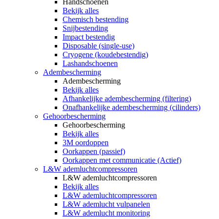
Handschoenen
Bekijk alles
Chemisch bestending
Snijbestending
Impact bestendig
Disposable (single-use)
Cryogene (koudebestendig)
Lashandschoenen
Adembescherming
Adembescherming
Bekijk alles
Afhankelijke adembescherming (filtering)
Onafhankelijke adembescherming (cilinders)
Gehoorbescherming
Gehoorbescherming
Bekijk alles
3M oordoppen
Oorkappen (passief)
Oorkappen met communicatie (Actief)
L&W ademluchtcompressoren
L&W ademluchtcompressoren
Bekijk alles
L&W ademluchtcompressoren
L&W ademlucht vulpanelen
L&W ademlucht monitoring