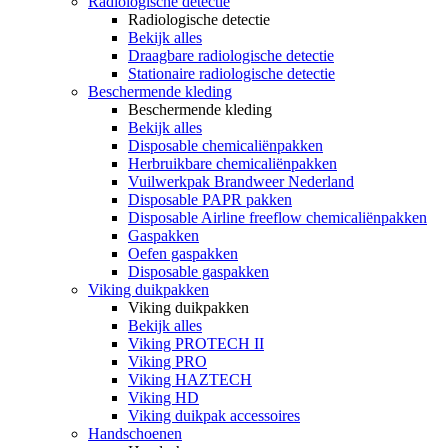
Radiologische detectie
Radiologische detectie
Bekijk alles
Draagbare radiologische detectie
Stationaire radiologische detectie
Beschermende kleding
Beschermende kleding
Bekijk alles
Disposable chemicaliënpakken
Herbruikbare chemicaliënpakken
Vuilwerkpak Brandweer Nederland
Disposable PAPR pakken
Disposable Airline freeflow chemicaliënpakken
Gaspakken
Oefen gaspakken
Disposable gaspakken
Viking duikpakken
Viking duikpakken
Bekijk alles
Viking PROTECH II
Viking PRO
Viking HAZTECH
Viking HD
Viking duikpak accessoires
Handschoenen