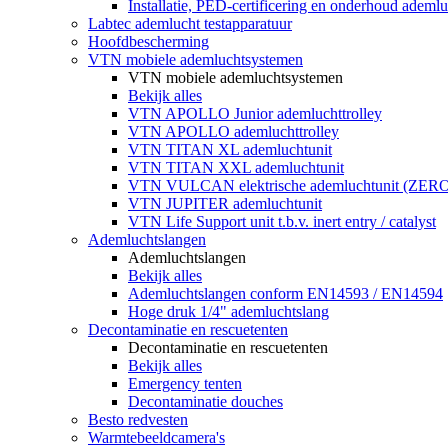
Installatie, PED-certificering en onderhoud ademluc
Labtec ademlucht testapparatuur
Hoofdbescherming
VTN mobiele ademluchtsystemen
VTN mobiele ademluchtsystemen
Bekijk alles
VTN APOLLO Junior ademluchttrolley
VTN APOLLO ademluchttrolley
VTN TITAN XL ademluchtunit
VTN TITAN XXL ademluchtunit
VTN VULCAN elektrische ademluchtunit (ZE
VTN JUPITER ademluchtunit
VTN Life Support unit t.b.v. inert entry / catalyst
Ademluchtslangen
Ademluchtslangen
Bekijk alles
Ademluchtslangen conform EN14593 / EN14594
Hoge druk 1/4" ademluchtslang
Decontaminatie en rescuetenten
Decontaminatie en rescuetenten
Bekijk alles
Emergency tenten
Decontaminatie douches
Besto redvesten
Warmtebeeldcamera's