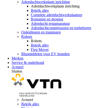
Ademluchtwerkplaats inrichting
Ademluchtwerkplaats inrichting
Bekijk alles
Complete ademluchtwerkplaatsen
Reiniging en droging
Ademlucht testapparatuur
Ademluchtcompressoren en toebehoren
Opleidingen en trainingen
Robots
Robots
Bekijk alles
First Mover
Blusmiddelen voor EV branden
Merken
Service & onderhoud
Actueel
Sluiten
Actueel
Bekijk alles