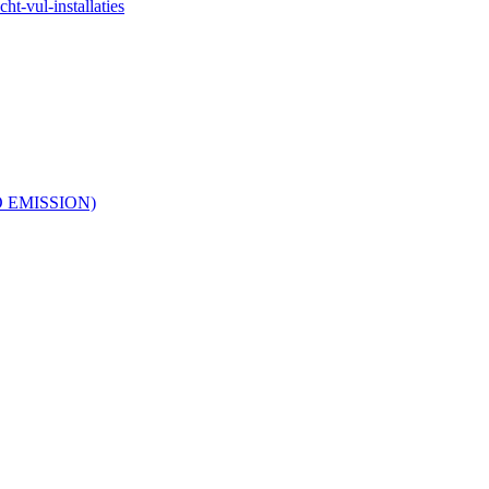
ht-vul-installaties
RO EMISSION)