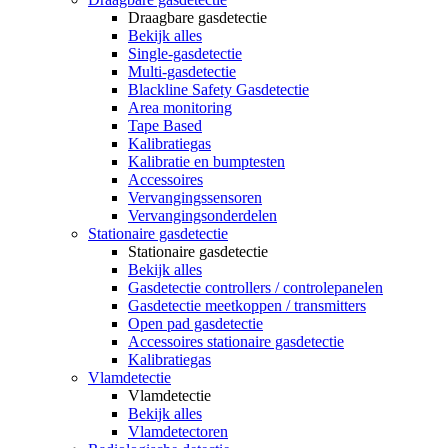
Draagbare gasdetectie
Bekijk alles
Single-gasdetectie
Multi-gasdetectie
Blackline Safety Gasdetectie
Area monitoring
Tape Based
Kalibratiegas
Kalibratie en bumptesten
Accessoires
Vervangingssensoren
Vervangingsonderdelen
Stationaire gasdetectie
Stationaire gasdetectie
Bekijk alles
Gasdetectie controllers / controlepanelen
Gasdetectie meetkoppen / transmitters
Open pad gasdetectie
Accessoires stationaire gasdetectie
Kalibratiegas
Vlamdetectie
Vlamdetectie
Bekijk alles
Vlamdetectoren