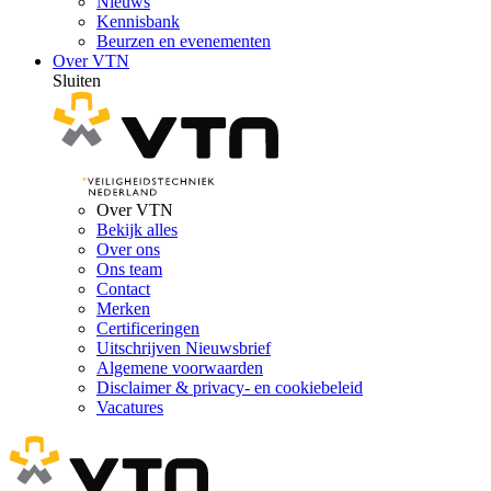
Nieuws
Kennisbank
Beurzen en evenementen
Over VTN
Sluiten
Over VTN
Bekijk alles
Over ons
Ons team
Contact
Merken
Certificeringen
Uitschrijven Nieuwsbrief
Algemene voorwaarden
Disclaimer & privacy- en cookiebeleid
Vacatures