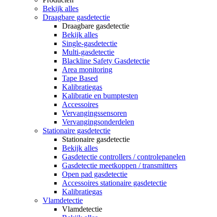
Bekijk alles
Draagbare gasdetectie
Draagbare gasdetectie
Bekijk alles
Single-gasdetectie
Multi-gasdetectie
Blackline Safety Gasdetectie
Area monitoring
Tape Based
Kalibratiegas
Kalibratie en bumptesten
Accessoires
Vervangingssensoren
Vervangingsonderdelen
Stationaire gasdetectie
Stationaire gasdetectie
Bekijk alles
Gasdetectie controllers / controlepanelen
Gasdetectie meetkoppen / transmitters
Open pad gasdetectie
Accessoires stationaire gasdetectie
Kalibratiegas
Vlamdetectie
Vlamdetectie