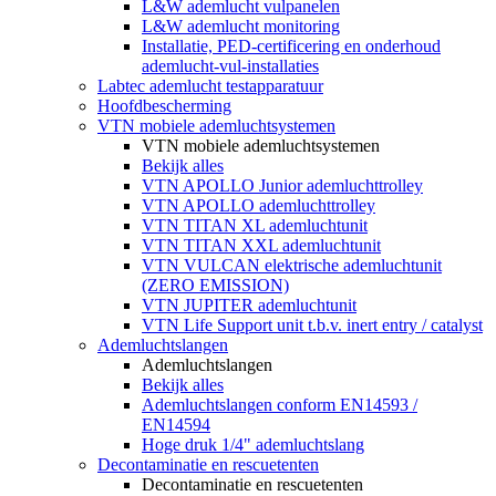
L&W ademlucht vulpanelen
L&W ademlucht monitoring
Installatie, PED-certificering en onderhoud
ademlucht-vul-installaties
Labtec ademlucht testapparatuur
Hoofdbescherming
VTN mobiele ademluchtsystemen
VTN mobiele ademluchtsystemen
Bekijk alles
VTN APOLLO Junior ademluchttrolley
VTN APOLLO ademluchttrolley
VTN TITAN XL ademluchtunit
VTN TITAN XXL ademluchtunit
VTN VULCAN elektrische ademluchtunit
(ZERO EMISSION)
VTN JUPITER ademluchtunit
VTN Life Support unit t.b.v. inert entry / catalyst
Ademluchtslangen
Ademluchtslangen
Bekijk alles
Ademluchtslangen conform EN14593 /
EN14594
Hoge druk 1/4" ademluchtslang
Decontaminatie en rescuetenten
Decontaminatie en rescuetenten