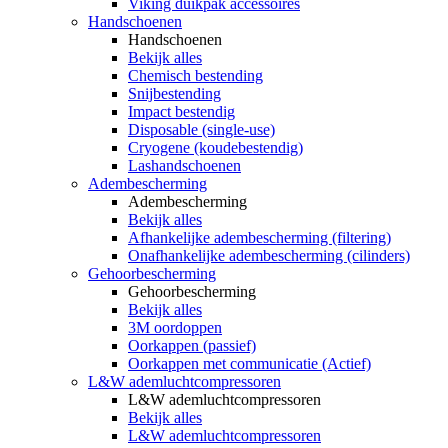
Viking duikpak accessoires
Handschoenen
Handschoenen
Bekijk alles
Chemisch bestending
Snijbestending
Impact bestendig
Disposable (single-use)
Cryogene (koudebestendig)
Lashandschoenen
Adembescherming
Adembescherming
Bekijk alles
Afhankelijke adembescherming (filtering)
Onafhankelijke adembescherming (cilinders)
Gehoorbescherming
Gehoorbescherming
Bekijk alles
3M oordoppen
Oorkappen (passief)
Oorkappen met communicatie (Actief)
L&W ademluchtcompressoren
L&W ademluchtcompressoren
Bekijk alles
L&W ademluchtcompressoren