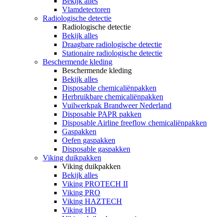
Bekijk alles
Vlamdetectoren
Radiologische detectie
Radiologische detectie
Bekijk alles
Draagbare radiologische detectie
Stationaire radiologische detectie
Beschermende kleding
Beschermende kleding
Bekijk alles
Disposable chemicaliënpakken
Herbruikbare chemicaliënpakken
Vuilwerkpak Brandweer Nederland
Disposable PAPR pakken
Disposable Airline freeflow chemicaliënpakken
Gaspakken
Oefen gaspakken
Disposable gaspakken
Viking duikpakken
Viking duikpakken
Bekijk alles
Viking PROTECH II
Viking PRO
Viking HAZTECH
Viking HD