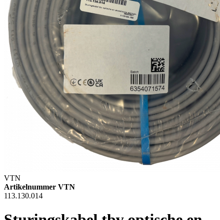
VTN
Artikelnummer VTN
113.130.014
Sturingskabel tbv optische en