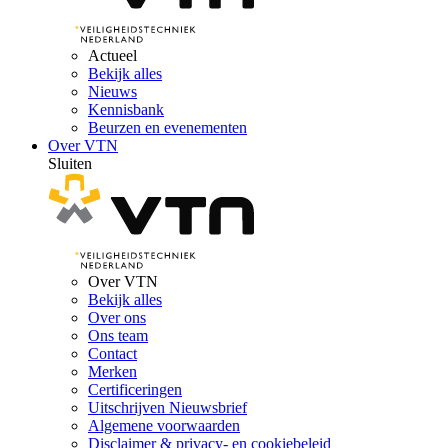
Actueel
Bekijk alles
Nieuws
Kennisbank
Beurzen en evenementen
Over VTN
Sluiten
Over VTN
Bekijk alles
Over ons
Ons team
Contact
Merken
Certificeringen
Uitschrijven Nieuwsbrief
Algemene voorwaarden
Disclaimer & privacy- en cookiebeleid