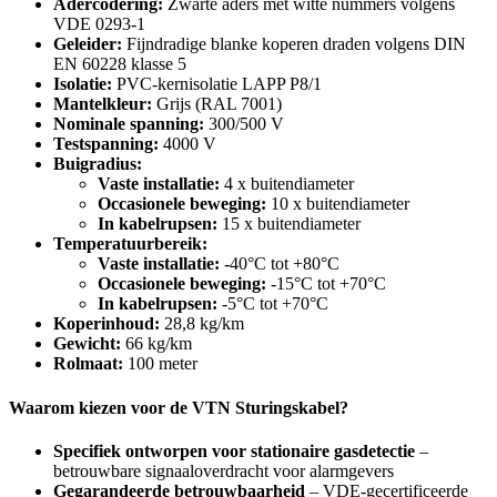
Adercodering:
Zwarte aders met witte nummers volgens
VDE 0293-1
Geleider:
Fijndradige blanke koperen draden volgens DIN
EN 60228 klasse 5
Isolatie:
PVC-kernisolatie LAPP P8/1
Mantelkleur:
Grijs (RAL 7001)
Nominale spanning:
300/500 V
Testspanning:
4000 V
Buigradius:
Vaste installatie:
4 x buitendiameter
Occasionele beweging:
10 x buitendiameter
In kabelrupsen:
15 x buitendiameter
Temperatuurbereik:
Vaste installatie:
-40°C tot +80°C
Occasionele beweging:
-15°C tot +70°C
In kabelrupsen:
-5°C tot +70°C
Koperinhoud:
28,8 kg/km
Gewicht:
66 kg/km
Rolmaat:
100 meter
Waarom kiezen voor de VTN Sturingskabel?
Specifiek ontworpen voor stationaire gasdetectie
–
betrouwbare signaaloverdracht voor alarmgevers
Gegarandeerde betrouwbaarheid
– VDE-gecertificeerde