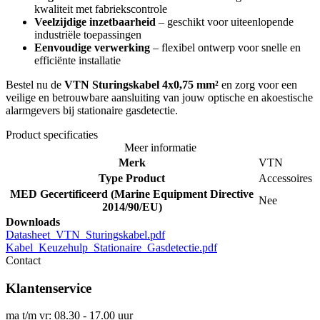
kwaliteit met fabriekscontrole
Veelzijdige inzetbaarheid
– geschikt voor uiteenlopende
industriële toepassingen
Eenvoudige verwerking
– flexibel ontwerp voor snelle en
efficiënte installatie
Bestel nu de
VTN Sturingskabel 4x0,75 mm²
en zorg voor een
veilige en betrouwbare aansluiting van jouw optische en akoestische
alarmgevers bij stationaire gasdetectie.
Product specificaties
Meer informatie
Merk
VTN
Type Product
Accessoires
MED Gecertificeerd (Marine Equipment Directive
Nee
2014/90/EU)
Downloads
Datasheet_VTN_Sturingskabel.pdf
Kabel_Keuzehulp_Stationaire_Gasdetectie.pdf
Contact
Klantenservice
ma t/m vr: 08.30 - 17.00 uur