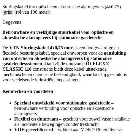
Sturingskabel tbv optische en akoestische alarmgevers (4x0,75)
(grijs) (rol van 100 meter)
Gegevens
Betrouwbare en veelzijdige stuurkabel voor optische en
akoestische alarmgevers bij stationaire gasdetectie
De
VTN Sturingskabel 4x0,75 mm²
is een hoogwaardige en
flexibele besturingskabel, speciaal ontworpen voor de
aansluiting
van optische en akoestische alarmgevers bij stationaire
gasdetectiesystemen
. Dankzij de duurzame
ÖLFLEX®
CLASSIC 110
constructie biedt deze kabel uitstekende
mechanische en chemische bestendigheid, waardoor hij geschikt is
voor veeleisende industriële toepassingen.
Kenmerken en voordelen
Speciaal ontwikkeld voor stationaire gasdetectie
–
betrouwbare verbinding voor optische en akoestische
alarmgevers
Flexibel en duurzaam
– geschikt voor zowel vaste installatie
als incidentele bewegingen zonder trekkracht
VDE-gecertificeerd
– voldoet aan VDE 7030 en diverse