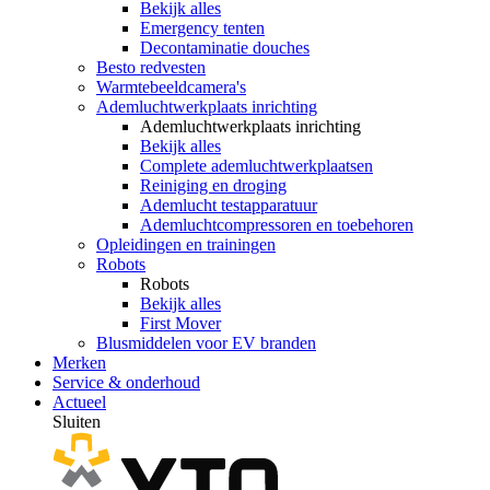
Bekijk alles
Emergency tenten
Decontaminatie douches
Besto redvesten
Warmtebeeldcamera's
Ademluchtwerkplaats inrichting
Ademluchtwerkplaats inrichting
Bekijk alles
Complete ademluchtwerkplaatsen
Reiniging en droging
Ademlucht testapparatuur
Ademluchtcompressoren en toebehoren
Opleidingen en trainingen
Robots
Robots
Bekijk alles
First Mover
Blusmiddelen voor EV branden
Merken
Service & onderhoud
Actueel
Sluiten