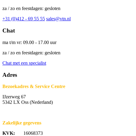
za / zo en feestdagen: gesloten
+31 (0)412 - 69 55 55
sales@vtn.nl
Chat
ma t/m vr: 09.00 - 17.00 uur
za / zo en feestdagen: gesloten
Chat met een specialist
Adres
Bezoekadres & Service Centre
IJzerweg 67
5342 LX Oss (Nederland)
Zakelijke gegevens
KVK:
16068373