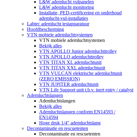
L&W ademlucht vulpanelen
L&W ademlucht monitoring
Installatie, PED-certificering en onderhoud
ademlucht-vul-installaties
Labtec ademlucht testapparatuur
Hoofdbescherming
VTN mobiele ademluchtsystemen
VTN mobiele ademluchtsystemen
Bekijk alles
VTN APOLLO Junior ademluchttrolley
VTN APOLLO ademluchttrolley
VTN TITAN XL ademluchtunit
VTN TITAN XXL ademluchtunit
VTN VULCAN elektrische ademluchtunit
(ZERO EMISSION)
VTN JUPITER ademluchtunit
VTN Life Support unit t.b.v. inert entry / catalyst
Ademluchtslangen
Ademluchtslangen
Bekijk alles
Ademluchtslangen conform EN14593 /
EN14594
Hoge druk 1/4" ademluchtslang
Decontaminatie en rescuetenten
Decontaminatie en rescuetenten