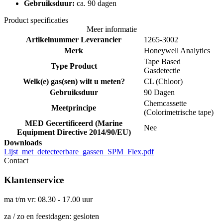
Gebruiksduur:
ca. 90 dagen
Product specificaties
Meer informatie
Artikelnummer Leverancier
1265-3002
Merk
Honeywell Analytics
Tape Based
Type Product
Gasdetectie
Welk(e) gas(sen) wilt u meten?
CL (Chloor)
Gebruiksduur
90 Dagen
Chemcassette
Meetprincipe
(Colorimetrische tape)
MED Gecertificeerd (Marine
Nee
Equipment Directive 2014/90/EU)
Downloads
Lijst_met_detecteerbare_gassen_SPM_Flex.pdf
Contact
Klantenservice
ma t/m vr: 08.30 - 17.00 uur
za / zo en feestdagen: gesloten