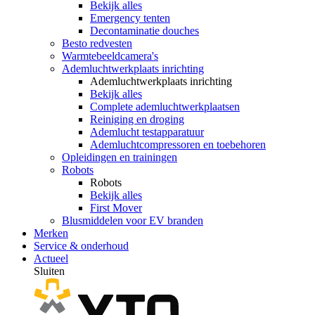
Bekijk alles
Emergency tenten
Decontaminatie douches
Besto redvesten
Warmtebeeldcamera's
Ademluchtwerkplaats inrichting
Ademluchtwerkplaats inrichting
Bekijk alles
Complete ademluchtwerkplaatsen
Reiniging en droging
Ademlucht testapparatuur
Ademluchtcompressoren en toebehoren
Opleidingen en trainingen
Robots
Robots
Bekijk alles
First Mover
Blusmiddelen voor EV branden
Merken
Service & onderhoud
Actueel
Sluiten