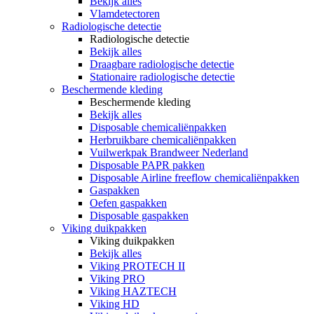
Bekijk alles
Vlamdetectoren
Radiologische detectie
Radiologische detectie
Bekijk alles
Draagbare radiologische detectie
Stationaire radiologische detectie
Beschermende kleding
Beschermende kleding
Bekijk alles
Disposable chemicaliënpakken
Herbruikbare chemicaliënpakken
Vuilwerkpak Brandweer Nederland
Disposable PAPR pakken
Disposable Airline freeflow chemicaliënpakken
Gaspakken
Oefen gaspakken
Disposable gaspakken
Viking duikpakken
Viking duikpakken
Bekijk alles
Viking PROTECH II
Viking PRO
Viking HAZTECH
Viking HD