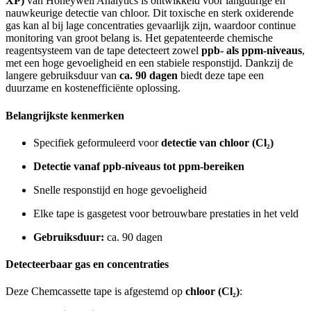
XP)
van Honeywell Analytics is ontwikkeld voor langdurige en
nauwkeurige detectie van chloor. Dit toxische en sterk oxiderende
gas kan al bij lage concentraties gevaarlijk zijn, waardoor continue
monitoring van groot belang is. Het gepatenteerde chemische
reagentsysteem van de tape detecteert zowel
ppb- als ppm-niveaus
,
met een hoge gevoeligheid en een stabiele responstijd. Dankzij de
langere gebruiksduur van
ca. 90 dagen
biedt deze tape een
duurzame en kostenefficiënte oplossing.
Belangrijkste kenmerken
Specifiek geformuleerd voor
detectie van chloor (Cl₂)
Detectie vanaf ppb-niveaus tot ppm-bereiken
Snelle responstijd en hoge gevoeligheid
Elke tape is gasgetest voor betrouwbare prestaties in het veld
Gebruiksduur:
ca. 90 dagen
Detecteerbaar gas en concentraties
Deze Chemcassette tape is afgestemd op
chloor (Cl₂)
: