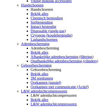
Viking duikpak accessoires
Handschoenen
Handschoenen
Bekijk alles
Chemisch bestending
Snijbestending
Impact bestendig
Disposable (single-use)
Cryogene (koudebestendig)
Lashandschoenen
Adembescherming
Adembescherming
Bekijk alles
Afhankelijke adembescherming (filtering)
Onafhankelijke adembescherming (cilinders)
Gehoorbescherming
Gehoorbescherming
Bekijk alles
3M oordoppen
Oorkappen (passief)
Oorkappen met communicatie (Actief)
L&W ademluchtcompressoren
L&W ademluchtcompressoren
Bekijk alles
L&W ademluchtcompressoren