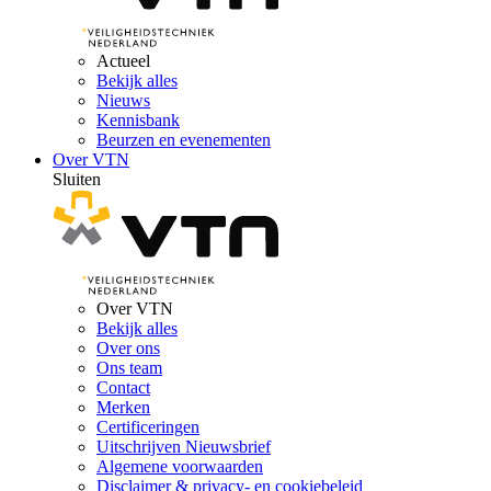
Actueel
Bekijk alles
Nieuws
Kennisbank
Beurzen en evenementen
Over VTN
Sluiten
Over VTN
Bekijk alles
Over ons
Ons team
Contact
Merken
Certificeringen
Uitschrijven Nieuwsbrief
Algemene voorwaarden
Disclaimer & privacy- en cookiebeleid