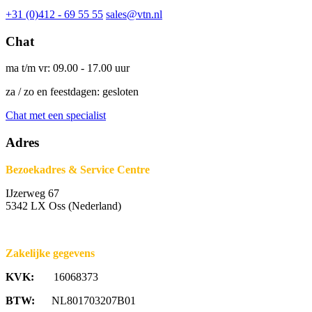
+31 (0)412 - 69 55 55
sales@vtn.nl
Chat
ma t/m vr: 09.00 - 17.00 uur
za / zo en feestdagen: gesloten
Chat met een specialist
Adres
Bezoekadres & Service Centre
IJzerweg 67
5342 LX Oss (Nederland)
Zakelijke gegevens
KVK:
16068373
BTW:
NL801703207B01