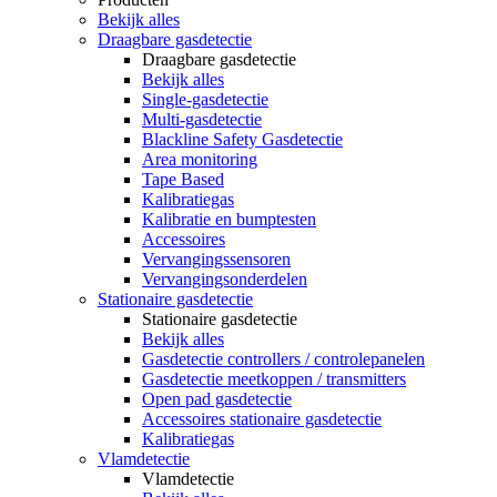
Bekijk alles
Draagbare gasdetectie
Draagbare gasdetectie
Bekijk alles
Single-gasdetectie
Multi-gasdetectie
Blackline Safety Gasdetectie
Area monitoring
Tape Based
Kalibratiegas
Kalibratie en bumptesten
Accessoires
Vervangingssensoren
Vervangingsonderdelen
Stationaire gasdetectie
Stationaire gasdetectie
Bekijk alles
Gasdetectie controllers / controlepanelen
Gasdetectie meetkoppen / transmitters
Open pad gasdetectie
Accessoires stationaire gasdetectie
Kalibratiegas
Vlamdetectie
Vlamdetectie