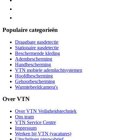
Populaire categorieën
Draagbare gasdetectie
Stationaire gasdetectie
Beschermende kleding
Adembescherming
Handbescherming
VTN mobiele ademluchtsystemen
Hoofdbescherming
Gehoorbescherming
Warmtebeeldcamera's
Over VTN
Over VTN Veiligheidstechniek
Ons team
VTN Service Centre
Impressum
Werken bij VTN (vacatures)
Uitschrijven nieuwsbrief