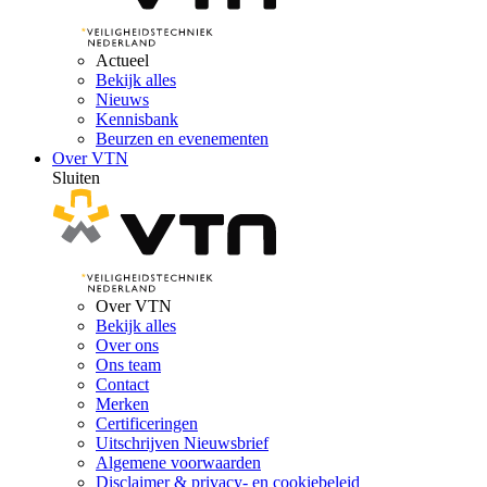
Actueel
Bekijk alles
Nieuws
Kennisbank
Beurzen en evenementen
Over VTN
Sluiten
Over VTN
Bekijk alles
Over ons
Ons team
Contact
Merken
Certificeringen
Uitschrijven Nieuwsbrief
Algemene voorwaarden
Disclaimer & privacy- en cookiebeleid