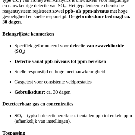
type CC)
van Honeywell Analytics is ontwikkeld voor langdurige
en nauwkeurige detectie van SO₂. Het gepatenteerde chemische
reagentsysteem registreert zowel
ppb- als ppm-niveaus
met hoge
gevoeligheid en snelle responstijd. De
gebruiksduur bedraagt ca.
30 dagen
.
Belangrijkste kenmerken
Specifiek geformuleerd voor
detectie van zwaveldioxide
(SO₂)
Detectie vanaf ppb-niveaus tot ppm-bereiken
Snelle responstijd en hoge meetnauwkeurigheid
Gasgetest voor consistente veldprestaties
Gebruiksduur:
ca. 30 dagen
Detecteerbaar gas en concentraties
SO₂
– typisch detectiebereik: ca. tientallen ppb tot enkele ppm
(afhankelijk van instellingen).
Toepassing