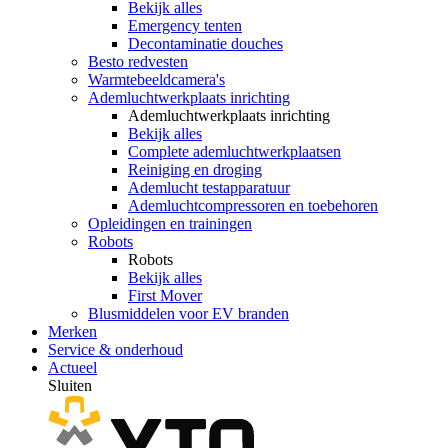
Bekijk alles
Emergency tenten
Decontaminatie douches
Besto redvesten
Warmtebeeldcamera's
Ademluchtwerkplaats inrichting
Ademluchtwerkplaats inrichting
Bekijk alles
Complete ademluchtwerkplaatsen
Reiniging en droging
Ademlucht testapparatuur
Ademluchtcompressoren en toebehoren
Opleidingen en trainingen
Robots
Robots
Bekijk alles
First Mover
Blusmiddelen voor EV branden
Merken
Service & onderhoud
Actueel
Sluiten