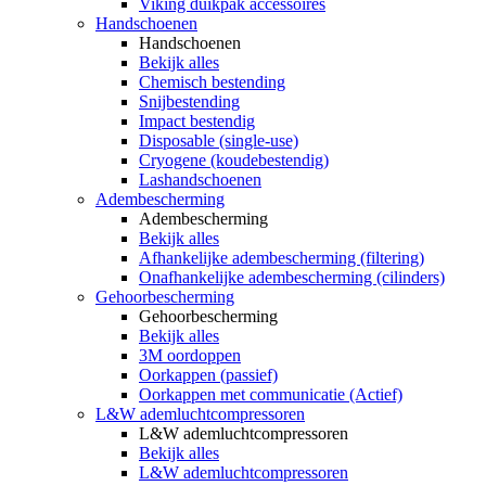
Viking duikpak accessoires
Handschoenen
Handschoenen
Bekijk alles
Chemisch bestending
Snijbestending
Impact bestendig
Disposable (single-use)
Cryogene (koudebestendig)
Lashandschoenen
Adembescherming
Adembescherming
Bekijk alles
Afhankelijke adembescherming (filtering)
Onafhankelijke adembescherming (cilinders)
Gehoorbescherming
Gehoorbescherming
Bekijk alles
3M oordoppen
Oorkappen (passief)
Oorkappen met communicatie (Actief)
L&W ademluchtcompressoren
L&W ademluchtcompressoren
Bekijk alles
L&W ademluchtcompressoren