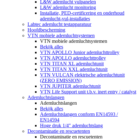
L&W ademlucht vulpanelen
L&W ademlucht monitoring
Installatie, PED-certificering en onderhoud
ademlucht-vul-installaties
Labtec ademlucht testapparatuur
Hoofdbescherming
VTN mobiele ademluchtsystemen
VTN mobiele ademluchtsystemen
Bekijk alles
VTN APOLLO Junior ademluchttrolley
VTN APOLLO ademluchttrolley
VTN TITAN XL ademluchtunit
VTN TITAN XXL ademluchtunit
VTN VULCAN elektrische ademluchtunit
(ZERO EMISSION)
VTN JUPITER ademluchtunit
VTN Life Support unit t.b.v. inert entry / catalyst
Ademluchtslangen
Ademluchtslangen
Bekijk alles
Ademluchtslangen conform EN14593 /
EN14594
Hoge druk 1/4" ademluchtslang
Decontaminatie en rescuetenten
Decontaminatie en rescuetenten