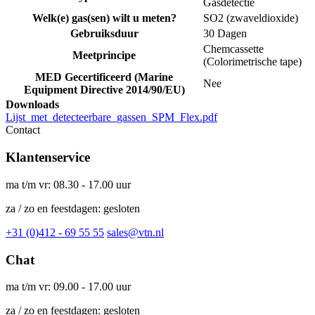
Gasdetectie
Welk(e) gas(sen) wilt u meten?
SO2 (zwaveldioxide)
Gebruiksduur
30 Dagen
Chemcassette
Meetprincipe
(Colorimetrische tape)
MED Gecertificeerd (Marine
Nee
Equipment Directive 2014/90/EU)
Downloads
Lijst_met_detecteerbare_gassen_SPM_Flex.pdf
Contact
Klantenservice
ma t/m vr: 08.30 - 17.00 uur
za / zo en feestdagen: gesloten
+31 (0)412 - 69 55 55
sales@vtn.nl
Chat
ma t/m vr: 09.00 - 17.00 uur
za / zo en feestdagen: gesloten