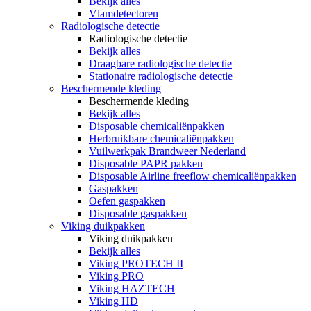
Bekijk alles
Vlamdetectoren
Radiologische detectie
Radiologische detectie
Bekijk alles
Draagbare radiologische detectie
Stationaire radiologische detectie
Beschermende kleding
Beschermende kleding
Bekijk alles
Disposable chemicaliënpakken
Herbruikbare chemicaliënpakken
Vuilwerkpak Brandweer Nederland
Disposable PAPR pakken
Disposable Airline freeflow chemicaliënpakken
Gaspakken
Oefen gaspakken
Disposable gaspakken
Viking duikpakken
Viking duikpakken
Bekijk alles
Viking PROTECH II
Viking PRO
Viking HAZTECH
Viking HD