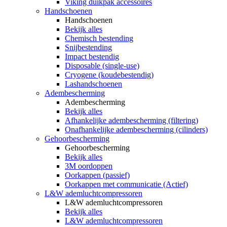
Viking duikpak accessoires
Handschoenen
Handschoenen
Bekijk alles
Chemisch bestending
Snijbestending
Impact bestendig
Disposable (single-use)
Cryogene (koudebestendig)
Lashandschoenen
Adembescherming
Adembescherming
Bekijk alles
Afhankelijke adembescherming (filtering)
Onafhankelijke adembescherming (cilinders)
Gehoorbescherming
Gehoorbescherming
Bekijk alles
3M oordoppen
Oorkappen (passief)
Oorkappen met communicatie (Actief)
L&W ademluchtcompressoren
L&W ademluchtcompressoren
Bekijk alles
L&W ademluchtcompressoren