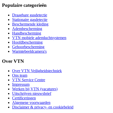
Populaire categorieën
Draagbare gasdetectie
Stationaire gasdetectie
Beschermende kleding
Adembescherming
Handbescherming
VTN mobiele ademluchtsystemen
Hoofdbescherming
Gehoorbescherming
Warmtebeeldcamera's
Over VTN
Over VTN Veiligheidstechniek
Ons team
VTN Service Centre
Impressum
Werken bij VTN (vacatures)
Uitschrijven nieuwsbrief
Certificeringen
Algemene voorwaarden
Disclaimer & privacy- en cookiebeleid