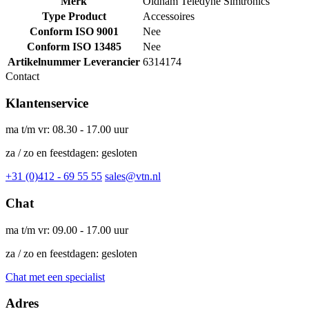
Merk
Oldham Teledyne Simtronics
Type Product
Accessoires
Conform ISO 9001
Nee
Conform ISO 13485
Nee
Artikelnummer Leverancier
6314174
Contact
Klantenservice
ma t/m vr: 08.30 - 17.00 uur
za / zo en feestdagen: gesloten
+31 (0)412 - 69 55 55
sales@vtn.nl
Chat
ma t/m vr: 09.00 - 17.00 uur
za / zo en feestdagen: gesloten
Chat met een specialist
Adres