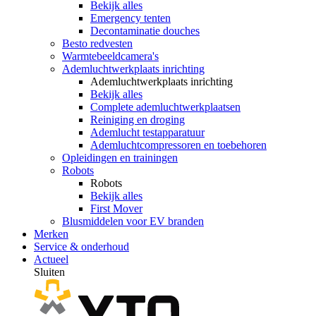
Bekijk alles
Emergency tenten
Decontaminatie douches
Besto redvesten
Warmtebeeldcamera's
Ademluchtwerkplaats inrichting
Ademluchtwerkplaats inrichting
Bekijk alles
Complete ademluchtwerkplaatsen
Reiniging en droging
Ademlucht testapparatuur
Ademluchtcompressoren en toebehoren
Opleidingen en trainingen
Robots
Robots
Bekijk alles
First Mover
Blusmiddelen voor EV branden
Merken
Service & onderhoud
Actueel
Sluiten