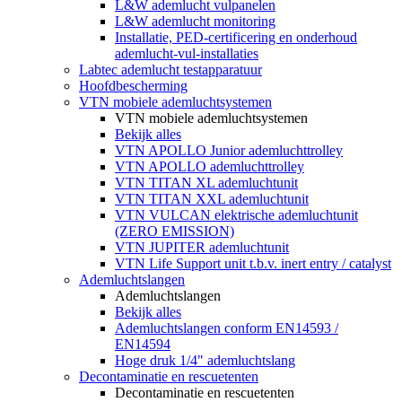
L&W ademlucht vulpanelen
L&W ademlucht monitoring
Installatie, PED-certificering en onderhoud
ademlucht-vul-installaties
Labtec ademlucht testapparatuur
Hoofdbescherming
VTN mobiele ademluchtsystemen
VTN mobiele ademluchtsystemen
Bekijk alles
VTN APOLLO Junior ademluchttrolley
VTN APOLLO ademluchttrolley
VTN TITAN XL ademluchtunit
VTN TITAN XXL ademluchtunit
VTN VULCAN elektrische ademluchtunit
(ZERO EMISSION)
VTN JUPITER ademluchtunit
VTN Life Support unit t.b.v. inert entry / catalyst
Ademluchtslangen
Ademluchtslangen
Bekijk alles
Ademluchtslangen conform EN14593 /
EN14594
Hoge druk 1/4" ademluchtslang
Decontaminatie en rescuetenten
Decontaminatie en rescuetenten