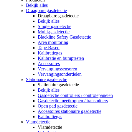
Bekijk alles
Draagbare gasdetectie
Draagbare gasdetectie
Bekijk alles
Single-gasdetectie
Multi-gasdetectie
Blackline Safety Gasdetectie
Area monitoring
Tape Based
Kalibratiegas
Kalibratie en bumptesten
Accessoires
Vervangingssensoren
Vervangingsonderdelen
Stationaire gasdetectie
Stationaire gasdetectie
Bekijk alles
Gasdetectie controllers / controlepanelen
Gasdetectie meetkoppen / transmitters
Open pad gasdetectie
Accessoires stationaire gasdetectie
Kalibratiegas
Vlamdetectie
Vlamdetectie