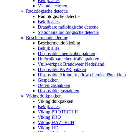
Bekijk alles
Vlamdetectoren
Radiologische detectie
Radiologische detectie
Bekijk alles
Draagbare radiologische detectie
Stationaire radiologische detectie
Beschermende kleding
Beschermende kleding
Bekijk alles
Disposable chemicaliënpakken
Herbruikbare chemicaliënpakken
Vuilwerkpak Brandweer Nederland
Disposable PAPR pakken
Disposable Airline freeflow chemicaliënpakken
Gaspakken
Oefen gaspakken
Disposable gaspakken
Viking duikpakken
Viking duikpakken
Bekijk alles
Viking PROTECH II
Viking PRO
Viking HAZTECH
Viking HD