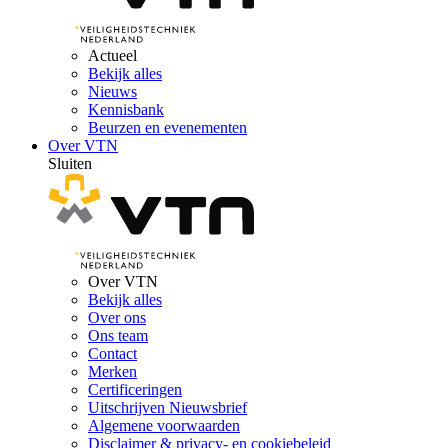
Actueel
Bekijk alles
Nieuws
Kennisbank
Beurzen en evenementen
Over VTN
Sluiten
Over VTN
Bekijk alles
Over ons
Ons team
Contact
Merken
Certificeringen
Uitschrijven Nieuwsbrief
Algemene voorwaarden
Disclaimer & privacy- en cookiebeleid