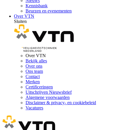
Nieuws
Kennisbank
Beurzen en evenementen
Over VTN
Sluiten
Over VTN
Bekijk alles
Over ons
Ons team
Contact
Merken
Certificeringen
Uitschrijven Nieuwsbrief
Algemene voorwaarden
Disclaimer & privacy- en cookiebeleid
Vacatures