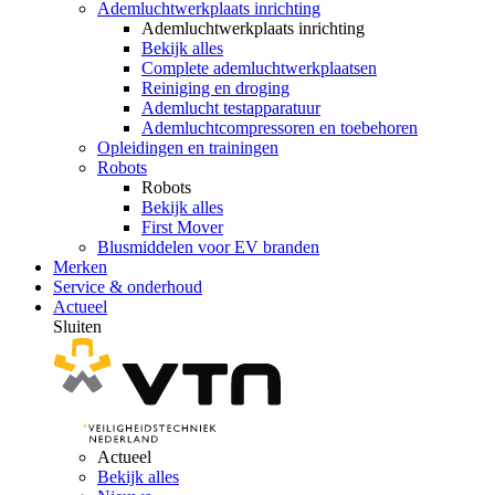
Ademluchtwerkplaats inrichting
Ademluchtwerkplaats inrichting
Bekijk alles
Complete ademluchtwerkplaatsen
Reiniging en droging
Ademlucht testapparatuur
Ademluchtcompressoren en toebehoren
Opleidingen en trainingen
Robots
Robots
Bekijk alles
First Mover
Blusmiddelen voor EV branden
Merken
Service & onderhoud
Actueel
Sluiten
Actueel
Bekijk alles