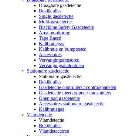
Draagbare gasdetectie
Bekijk alles
Single-gasdetectie
Multi-gasdetectie
Blackline Safety Gasdetectie
Area monitoring
Tape Based
Kalibratiegas
Kalibratie en bumptesten
Accessoires
Vervangingssensoren
Vervangingsonderdelen
Stationaire gasdetectie
Stationaire gasdetectie
Bekijk alles
Gasdetectie controllers / controlepanelen
Gasdetectie meetkoppen / transmitters
Open pad gasdetectie
Accessoires stationaire gasdetectie
Kalibratiegas
Vlamdetectie
Vlamdetectie
Bekijk alles
Vlamdetectoren