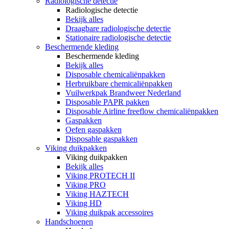
Radiologische detectie
Radiologische detectie
Bekijk alles
Draagbare radiologische detectie
Stationaire radiologische detectie
Beschermende kleding
Beschermende kleding
Bekijk alles
Disposable chemicaliënpakken
Herbruikbare chemicaliënpakken
Vuilwerkpak Brandweer Nederland
Disposable PAPR pakken
Disposable Airline freeflow chemicaliënpakken
Gaspakken
Oefen gaspakken
Disposable gaspakken
Viking duikpakken
Viking duikpakken
Bekijk alles
Viking PROTECH II
Viking PRO
Viking HAZTECH
Viking HD
Viking duikpak accessoires
Handschoenen