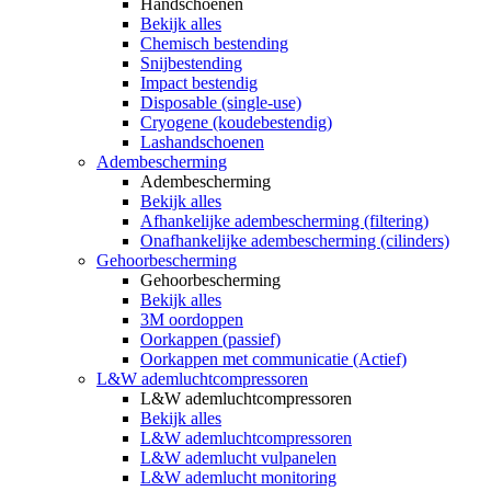
Handschoenen
Bekijk alles
Chemisch bestending
Snijbestending
Impact bestendig
Disposable (single-use)
Cryogene (koudebestendig)
Lashandschoenen
Adembescherming
Adembescherming
Bekijk alles
Afhankelijke adembescherming (filtering)
Onafhankelijke adembescherming (cilinders)
Gehoorbescherming
Gehoorbescherming
Bekijk alles
3M oordoppen
Oorkappen (passief)
Oorkappen met communicatie (Actief)
L&W ademluchtcompressoren
L&W ademluchtcompressoren
Bekijk alles
L&W ademluchtcompressoren
L&W ademlucht vulpanelen
L&W ademlucht monitoring