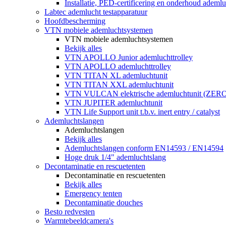
Installatie, PED-certificering en onderhoud ademluc
Labtec ademlucht testapparatuur
Hoofdbescherming
VTN mobiele ademluchtsystemen
VTN mobiele ademluchtsystemen
Bekijk alles
VTN APOLLO Junior ademluchttrolley
VTN APOLLO ademluchttrolley
VTN TITAN XL ademluchtunit
VTN TITAN XXL ademluchtunit
VTN VULCAN elektrische ademluchtunit (ZE
VTN JUPITER ademluchtunit
VTN Life Support unit t.b.v. inert entry / catalyst
Ademluchtslangen
Ademluchtslangen
Bekijk alles
Ademluchtslangen conform EN14593 / EN14594
Hoge druk 1/4" ademluchtslang
Decontaminatie en rescuetenten
Decontaminatie en rescuetenten
Bekijk alles
Emergency tenten
Decontaminatie douches
Besto redvesten
Warmtebeeldcamera's