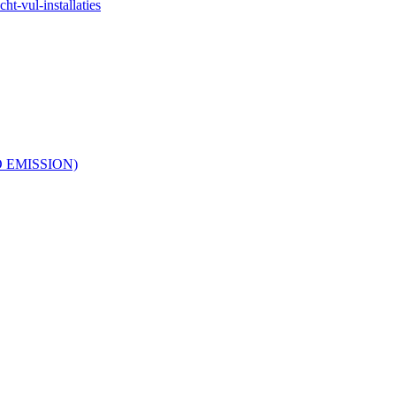
ht-vul-installaties
RO EMISSION)