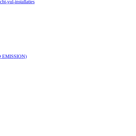
ht-vul-installaties
RO EMISSION)