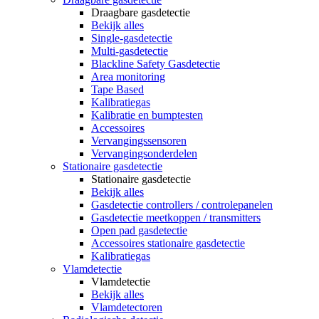
Draagbare gasdetectie
Bekijk alles
Single-gasdetectie
Multi-gasdetectie
Blackline Safety Gasdetectie
Area monitoring
Tape Based
Kalibratiegas
Kalibratie en bumptesten
Accessoires
Vervangingssensoren
Vervangingsonderdelen
Stationaire gasdetectie
Stationaire gasdetectie
Bekijk alles
Gasdetectie controllers / controlepanelen
Gasdetectie meetkoppen / transmitters
Open pad gasdetectie
Accessoires stationaire gasdetectie
Kalibratiegas
Vlamdetectie
Vlamdetectie
Bekijk alles
Vlamdetectoren