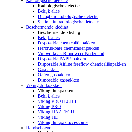
Radiologische detectie
Radiologische detectie
Bekijk alles
Draagbare radiologische detectie
Stationaire radiologische detectie
Beschermende kleding
Beschermende kleding
Bekijk alles
Disposable chemicaliënpakken
Herbruikbare chemicaliënpakken
Vuilwerkpak Brandweer Nederland
Disposable PAPR pakken
Disposable Airline freeflow chemicaliënpakken
Gaspakken
Oefen gaspakken
Disposable gaspakken
Viking duikpakken
Viking duikpakken
Bekijk alles
Viking PROTECH II
Viking PRO
Viking HAZTECH
Viking HD
Viking duikpak accessoires
Handschoenen