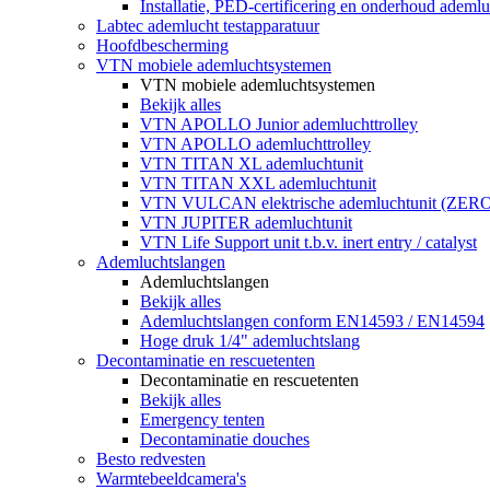
Installatie, PED-certificering en onderhoud ademluc
Labtec ademlucht testapparatuur
Hoofdbescherming
VTN mobiele ademluchtsystemen
VTN mobiele ademluchtsystemen
Bekijk alles
VTN APOLLO Junior ademluchttrolley
VTN APOLLO ademluchttrolley
VTN TITAN XL ademluchtunit
VTN TITAN XXL ademluchtunit
VTN VULCAN elektrische ademluchtunit (ZE
VTN JUPITER ademluchtunit
VTN Life Support unit t.b.v. inert entry / catalyst
Ademluchtslangen
Ademluchtslangen
Bekijk alles
Ademluchtslangen conform EN14593 / EN14594
Hoge druk 1/4" ademluchtslang
Decontaminatie en rescuetenten
Decontaminatie en rescuetenten
Bekijk alles
Emergency tenten
Decontaminatie douches
Besto redvesten
Warmtebeeldcamera's