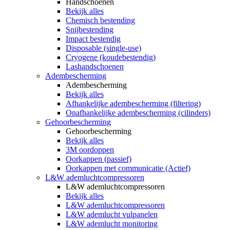
Handschoenen
Bekijk alles
Chemisch bestending
Snijbestending
Impact bestendig
Disposable (single-use)
Cryogene (koudebestendig)
Lashandschoenen
Adembescherming
Adembescherming
Bekijk alles
Afhankelijke adembescherming (filtering)
Onafhankelijke adembescherming (cilinders)
Gehoorbescherming
Gehoorbescherming
Bekijk alles
3M oordoppen
Oorkappen (passief)
Oorkappen met communicatie (Actief)
L&W ademluchtcompressoren
L&W ademluchtcompressoren
Bekijk alles
L&W ademluchtcompressoren
L&W ademlucht vulpanelen
L&W ademlucht monitoring