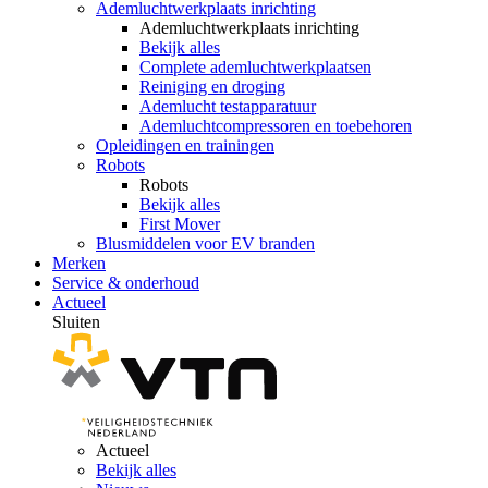
Ademluchtwerkplaats inrichting
Ademluchtwerkplaats inrichting
Bekijk alles
Complete ademluchtwerkplaatsen
Reiniging en droging
Ademlucht testapparatuur
Ademluchtcompressoren en toebehoren
Opleidingen en trainingen
Robots
Robots
Bekijk alles
First Mover
Blusmiddelen voor EV branden
Merken
Service & onderhoud
Actueel
Sluiten
Actueel
Bekijk alles