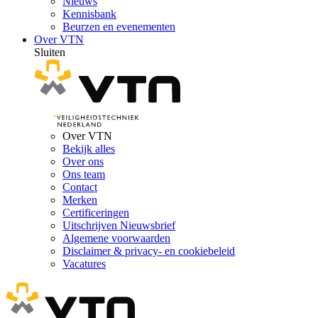
Nieuws
Kennisbank
Beurzen en evenementen
Over VTN
Sluiten
Over VTN
Bekijk alles
Over ons
Ons team
Contact
Merken
Certificeringen
Uitschrijven Nieuwsbrief
Algemene voorwaarden
Disclaimer & privacy- en cookiebeleid
Vacatures