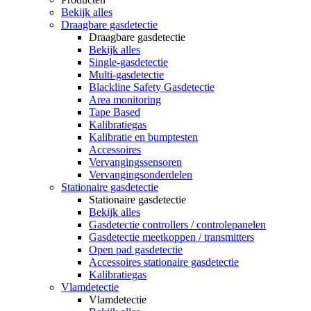
Bekijk alles
Draagbare gasdetectie
Draagbare gasdetectie
Bekijk alles
Single-gasdetectie
Multi-gasdetectie
Blackline Safety Gasdetectie
Area monitoring
Tape Based
Kalibratiegas
Kalibratie en bumptesten
Accessoires
Vervangingssensoren
Vervangingsonderdelen
Stationaire gasdetectie
Stationaire gasdetectie
Bekijk alles
Gasdetectie controllers / controlepanelen
Gasdetectie meetkoppen / transmitters
Open pad gasdetectie
Accessoires stationaire gasdetectie
Kalibratiegas
Vlamdetectie
Vlamdetectie