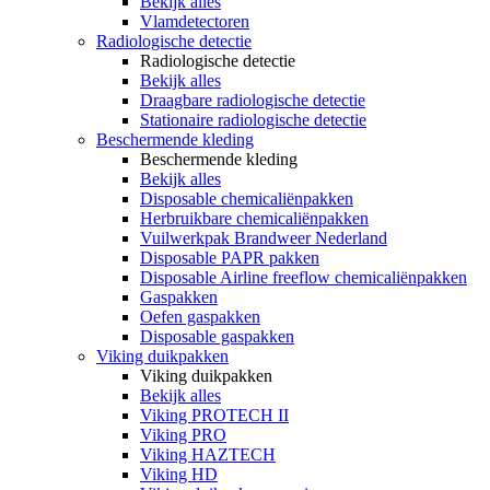
Bekijk alles
Vlamdetectoren
Radiologische detectie
Radiologische detectie
Bekijk alles
Draagbare radiologische detectie
Stationaire radiologische detectie
Beschermende kleding
Beschermende kleding
Bekijk alles
Disposable chemicaliënpakken
Herbruikbare chemicaliënpakken
Vuilwerkpak Brandweer Nederland
Disposable PAPR pakken
Disposable Airline freeflow chemicaliënpakken
Gaspakken
Oefen gaspakken
Disposable gaspakken
Viking duikpakken
Viking duikpakken
Bekijk alles
Viking PROTECH II
Viking PRO
Viking HAZTECH
Viking HD