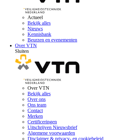
Actueel
Bekijk alles
Nieuws
Kennisbank
Beurzen en evenementen
Over VTN
Sluiten
Over VTN
Bekijk alles
Over ons
Ons team
Contact
Merken
Certificeringen
Uitschrijven Nieuwsbrief
Algemene voorwaarden
Disclaimer & privacy- en cookiebeleid