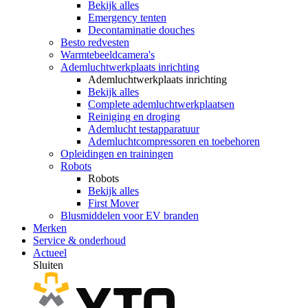
Bekijk alles
Emergency tenten
Decontaminatie douches
Besto redvesten
Warmtebeeldcamera's
Ademluchtwerkplaats inrichting
Ademluchtwerkplaats inrichting
Bekijk alles
Complete ademluchtwerkplaatsen
Reiniging en droging
Ademlucht testapparatuur
Ademluchtcompressoren en toebehoren
Opleidingen en trainingen
Robots
Robots
Bekijk alles
First Mover
Blusmiddelen voor EV branden
Merken
Service & onderhoud
Actueel
Sluiten