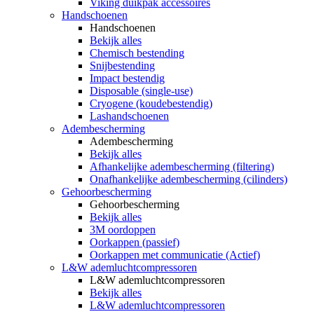
Viking duikpak accessoires
Handschoenen
Handschoenen
Bekijk alles
Chemisch bestending
Snijbestending
Impact bestendig
Disposable (single-use)
Cryogene (koudebestendig)
Lashandschoenen
Adembescherming
Adembescherming
Bekijk alles
Afhankelijke adembescherming (filtering)
Onafhankelijke adembescherming (cilinders)
Gehoorbescherming
Gehoorbescherming
Bekijk alles
3M oordoppen
Oorkappen (passief)
Oorkappen met communicatie (Actief)
L&W ademluchtcompressoren
L&W ademluchtcompressoren
Bekijk alles
L&W ademluchtcompressoren