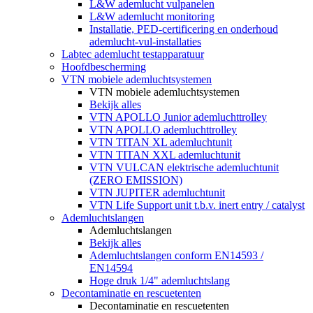
L&W ademlucht vulpanelen
L&W ademlucht monitoring
Installatie, PED-certificering en onderhoud
ademlucht-vul-installaties
Labtec ademlucht testapparatuur
Hoofdbescherming
VTN mobiele ademluchtsystemen
VTN mobiele ademluchtsystemen
Bekijk alles
VTN APOLLO Junior ademluchttrolley
VTN APOLLO ademluchttrolley
VTN TITAN XL ademluchtunit
VTN TITAN XXL ademluchtunit
VTN VULCAN elektrische ademluchtunit
(ZERO EMISSION)
VTN JUPITER ademluchtunit
VTN Life Support unit t.b.v. inert entry / catalyst
Ademluchtslangen
Ademluchtslangen
Bekijk alles
Ademluchtslangen conform EN14593 /
EN14594
Hoge druk 1/4" ademluchtslang
Decontaminatie en rescuetenten
Decontaminatie en rescuetenten