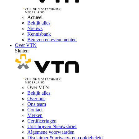
Actueel
Bekijk alles
Nieuws
Kennisbank
Beurzen en evenementen
Over VTN
Sluiten
Over VTN
Bekijk alles
Over ons
Ons team
Contact
Merken
Certificeringen
Uitschrijven Nieuwsbrief
Algemene voorwaarden
Disclaimer & privacy- en cookiebeleid