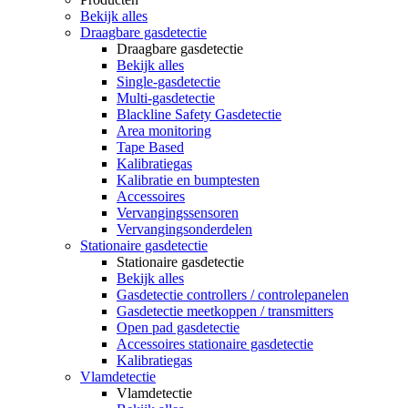
Bekijk alles
Draagbare gasdetectie
Draagbare gasdetectie
Bekijk alles
Single-gasdetectie
Multi-gasdetectie
Blackline Safety Gasdetectie
Area monitoring
Tape Based
Kalibratiegas
Kalibratie en bumptesten
Accessoires
Vervangingssensoren
Vervangingsonderdelen
Stationaire gasdetectie
Stationaire gasdetectie
Bekijk alles
Gasdetectie controllers / controlepanelen
Gasdetectie meetkoppen / transmitters
Open pad gasdetectie
Accessoires stationaire gasdetectie
Kalibratiegas
Vlamdetectie
Vlamdetectie