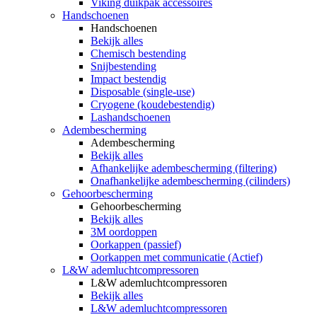
Viking duikpak accessoires
Handschoenen
Handschoenen
Bekijk alles
Chemisch bestending
Snijbestending
Impact bestendig
Disposable (single-use)
Cryogene (koudebestendig)
Lashandschoenen
Adembescherming
Adembescherming
Bekijk alles
Afhankelijke adembescherming (filtering)
Onafhankelijke adembescherming (cilinders)
Gehoorbescherming
Gehoorbescherming
Bekijk alles
3M oordoppen
Oorkappen (passief)
Oorkappen met communicatie (Actief)
L&W ademluchtcompressoren
L&W ademluchtcompressoren
Bekijk alles
L&W ademluchtcompressoren