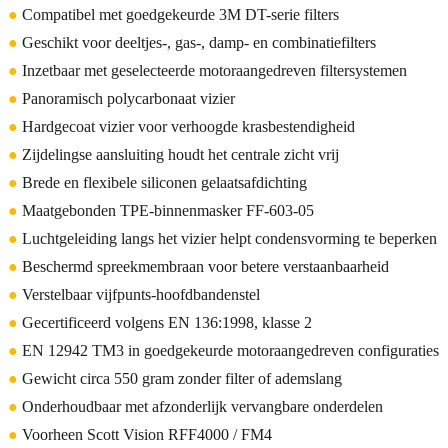
●
Compatibel met goedgekeurde 3M DT-serie filters
●
Geschikt voor deeltjes-, gas-, damp- en combinatiefilters
●
Inzetbaar met geselecteerde motoraangedreven filtersystemen
●
Panoramisch polycarbonaat vizier
●
Hardgecoat vizier voor verhoogde krasbestendigheid
●
Zijdelingse aansluiting houdt het centrale zicht vrij
●
Brede en flexibele siliconen gelaatsafdichting
●
Maatgebonden TPE-binnenmasker FF-603-05
●
Luchtgeleiding langs het vizier helpt condensvorming te beperken
●
Beschermd spreekmembraan voor betere verstaanbaarheid
●
Verstelbaar vijfpunts-hoofdbandenstel
●
Gecertificeerd volgens EN 136:1998, klasse 2
●
EN 12942 TM3 in goedgekeurde motoraangedreven configuraties
●
Gewicht circa 550 gram zonder filter of ademslang
●
Onderhoudbaar met afzonderlijk vervangbare onderdelen
●
Voorheen Scott Vision RFF4000 / FM4