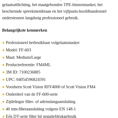
gelaatsafdichting, het maatgebonden TPE-binnenmasker, het
beschermde spreekmembraan en het vijfpunts-hoofdbandenstel
ondersteunen langdurig professioneel gebruik.
Belangrijkste kenmerken
●
Professioneel herbruikbaar volgelaatsmasker
●
Model: FF-603
●
Maat: Medium/Large
●
Productreferentie: FM4ML
●
3M ID: 7100236885
●
UPC: 04054596824591
●
Voorheen Scott Vision RFF4000 of Scott Vision FM4
●
Onderdeel van de FF-600-serie
●
Zijdelingse filter- of ademslangaansluiting
●
40 mm-filteraansluiting volgens EN 148-1
●
Eén DT-serie filter bij negatiefdrukgebruik