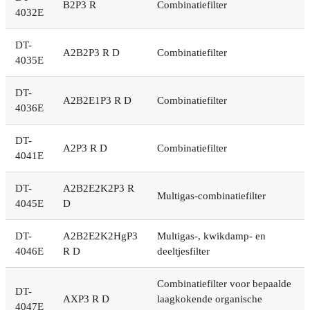
B2P3 R
Combinatiefilter
4032E
DT-
A2B2P3 R D
Combinatiefilter
4035E
DT-
A2B2E1P3 R D
Combinatiefilter
4036E
DT-
A2P3 R D
Combinatiefilter
4041E
DT-
A2B2E2K2P3 R
Multigas-combinatiefilter
4045E
D
DT-
A2B2E2K2HgP3
Multigas-, kwikdamp- en
4046E
R D
deeltjesfilter
Combinatiefilter voor bepaalde
DT-
AXP3 R D
laagkokende organische
4047E