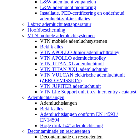
L&W ademlucht vulpanelen
L&W ademlucht monitoring
Installatie, PED-certificering en onderhoud
ademlucht-vul-installaties
Labtec ademlucht testapparatuur
Hoofdbescherming
VTN mobiele ademluchtsystemen
VTN mobiele ademluchtsystemen
Bekijk alles
VTN APOLLO Junior ademluchttrolley
VTN APOLLO ademluchttrolley
VTN TITAN XL ademluchtunit
VTN TITAN XXL ademluchtunit
VTN VULCAN elektrische ademluchtunit
(ZERO EMISSION)
VTN JUPITER ademluchtunit
VTN Life Support unit t.b.v. inert entry / catalyst
Ademluchtslangen
Ademluchtslangen
Bekijk alles
Ademluchtslangen conform EN14593 /
EN14594
Hoge druk 1/4" ademluchtslang
Decontaminatie en rescuetenten
Decontaminatie en rescuetenten