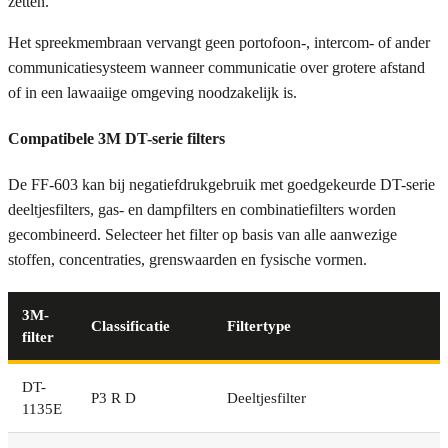
zetten.
Het spreekmembraan vervangt geen portofoon-, intercom- of ander
communicatiesysteem wanneer communicatie over grotere afstand
of in een lawaaiige omgeving noodzakelijk is.
Compatibele 3M DT-serie filters
De FF-603 kan bij negatiefdrukgebruik met goedgekeurde DT-serie
deeltjesfilters, gas- en dampfilters en combinatiefilters worden
gecombineerd. Selecteer het filter op basis van alle aanwezige
stoffen, concentraties, grenswaarden en fysische vormen.
3M-
Classificatie
Filtertype
filter
DT-
P3 R D
Deeltjesfilter
1135E