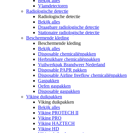
Bekijk alles
Vlamdetectoren
Radiologische detectie
Radiologische detectie
Bekijk alles
Draagbare radiologische detectie
Stationaire radiologische detectie
Beschermende kleding
Beschermende kleding
Bekijk alles
Disposable chemicaliënpakken
Herbruikbare chemicaliënpakken
Vuilwerkpak Brandweer Nederland
Disposable PAPR pakken
Disposable Airline freeflow chemicaliënpakken
Gaspakken
Oefen gaspakken
Disposable gaspakken
Viking duikpakken
Viking duikpakken
Bekijk alles
Viking PROTECH II
Viking PRO
Viking HAZTECH
Viking HD