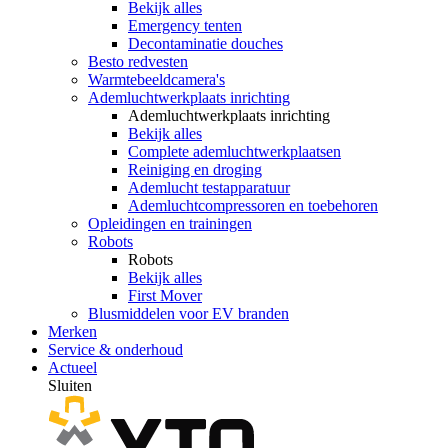
Bekijk alles
Emergency tenten
Decontaminatie douches
Besto redvesten
Warmtebeeldcamera's
Ademluchtwerkplaats inrichting
Ademluchtwerkplaats inrichting
Bekijk alles
Complete ademluchtwerkplaatsen
Reiniging en droging
Ademlucht testapparatuur
Ademluchtcompressoren en toebehoren
Opleidingen en trainingen
Robots
Robots
Bekijk alles
First Mover
Blusmiddelen voor EV branden
Merken
Service & onderhoud
Actueel
Sluiten