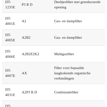
DT-
Deeltjesfilter met gereduceerde
P3 R D
1235E
opening
DT-
A2
Gas- en dampfilter
4001E
DT-
A2B2
Gas- en dampfilter
4005E
DT-
A2B2E2K2
Multigasfilter
4006E
Filter voor bepaalde
DT-
AX
laagkokende organische
4007E
verbindingen
DT-
A2P3 R D
Combinatiefilter
4031E
DT-