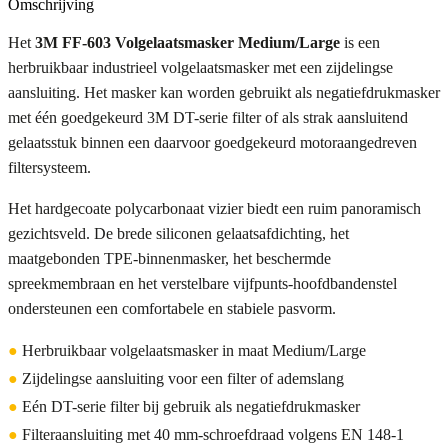
Omschrijving
Het
3M FF-603 Volgelaatsmasker Medium/Large
is een
herbruikbaar industrieel volgelaatsmasker met een zijdelingse
aansluiting. Het masker kan worden gebruikt als negatiefdrukmasker
met één goedgekeurd 3M DT-serie filter of als strak aansluitend
gelaatsstuk binnen een daarvoor goedgekeurd motoraangedreven
filtersysteem.
Het hardgecoate polycarbonaat vizier biedt een ruim panoramisch
gezichtsveld. De brede siliconen gelaatsafdichting, het
maatgebonden TPE-binnenmasker, het beschermde
spreekmembraan en het verstelbare vijfpunts-hoofdbandenstel
ondersteunen een comfortabele en stabiele pasvorm.
●
Herbruikbaar volgelaatsmasker in maat Medium/Large
●
Zijdelingse aansluiting voor een filter of ademslang
●
Eén DT-serie filter bij gebruik als negatiefdrukmasker
●
Filteraansluiting met 40 mm-schroefdraad volgens EN 148-1