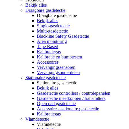
Bekijk alles
Draagbare gasdetectie
Draagbare gasdetectie
Bekijk alles
Single-gasdetectie
Multi-gasdetectie
Blackline Safety Gasdetectie
Area monitoring
Tape Based
Kalibratiegas
Kalibratie en bumptesten
Accessoires
Vervangingssensoren
Vervangingsonderdelen
Stationaire gasdetectie
Stationaire gasdetectie
Bekijk alles
Gasdetectie controllers / controlepanelen
Gasdetectie meetkoppen / transmitters
Open pad gasdetectie
Accessoires stationaire gasdetectie
Kalibratiegas
Vlamdetectie
Vlamdetectie