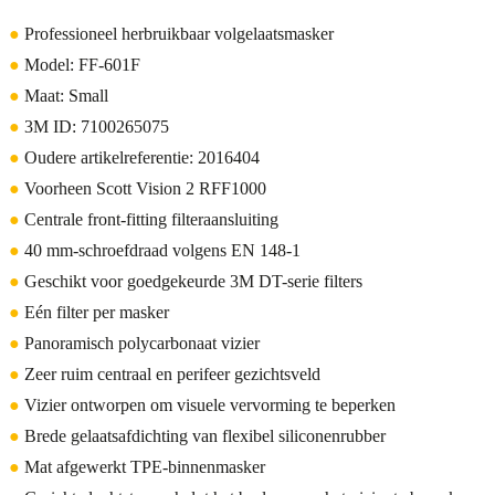
●
Professioneel herbruikbaar volgelaatsmasker
●
Model: FF-601F
●
Maat: Small
●
3M ID: 7100265075
●
Oudere artikelreferentie: 2016404
●
Voorheen Scott Vision 2 RFF1000
●
Centrale front-fitting filteraansluiting
●
40 mm-schroefdraad volgens EN 148-1
●
Geschikt voor goedgekeurde 3M DT-serie filters
●
Eén filter per masker
●
Panoramisch polycarbonaat vizier
●
Zeer ruim centraal en perifeer gezichtsveld
●
Vizier ontworpen om visuele vervorming te beperken
●
Brede gelaatsafdichting van flexibel siliconenrubber
●
Mat afgewerkt TPE-binnenmasker