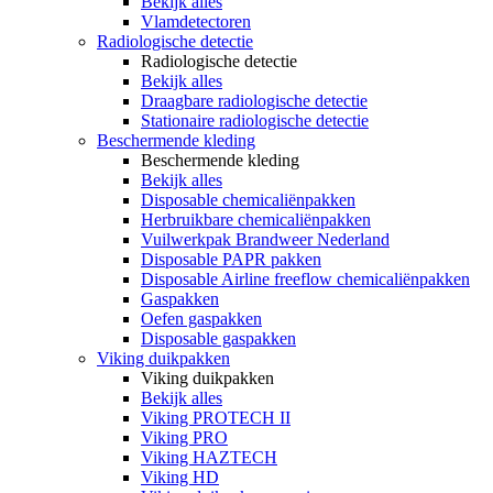
Bekijk alles
Vlamdetectoren
Radiologische detectie
Radiologische detectie
Bekijk alles
Draagbare radiologische detectie
Stationaire radiologische detectie
Beschermende kleding
Beschermende kleding
Bekijk alles
Disposable chemicaliënpakken
Herbruikbare chemicaliënpakken
Vuilwerkpak Brandweer Nederland
Disposable PAPR pakken
Disposable Airline freeflow chemicaliënpakken
Gaspakken
Oefen gaspakken
Disposable gaspakken
Viking duikpakken
Viking duikpakken
Bekijk alles
Viking PROTECH II
Viking PRO
Viking HAZTECH
Viking HD