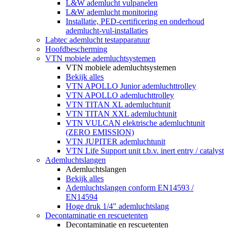
L&W ademlucht vulpanelen
L&W ademlucht monitoring
Installatie, PED-certificering en onderhoud
ademlucht-vul-installaties
Labtec ademlucht testapparatuur
Hoofdbescherming
VTN mobiele ademluchtsystemen
VTN mobiele ademluchtsystemen
Bekijk alles
VTN APOLLO Junior ademluchttrolley
VTN APOLLO ademluchttrolley
VTN TITAN XL ademluchtunit
VTN TITAN XXL ademluchtunit
VTN VULCAN elektrische ademluchtunit
(ZERO EMISSION)
VTN JUPITER ademluchtunit
VTN Life Support unit t.b.v. inert entry / catalyst
Ademluchtslangen
Ademluchtslangen
Bekijk alles
Ademluchtslangen conform EN14593 /
EN14594
Hoge druk 1/4" ademluchtslang
Decontaminatie en rescuetenten
Decontaminatie en rescuetenten