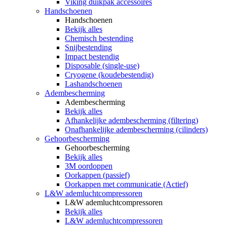
Viking duikpak accessoires
Handschoenen
Handschoenen
Bekijk alles
Chemisch bestending
Snijbestending
Impact bestendig
Disposable (single-use)
Cryogene (koudebestendig)
Lashandschoenen
Adembescherming
Adembescherming
Bekijk alles
Afhankelijke adembescherming (filtering)
Onafhankelijke adembescherming (cilinders)
Gehoorbescherming
Gehoorbescherming
Bekijk alles
3M oordoppen
Oorkappen (passief)
Oorkappen met communicatie (Actief)
L&W ademluchtcompressoren
L&W ademluchtcompressoren
Bekijk alles
L&W ademluchtcompressoren