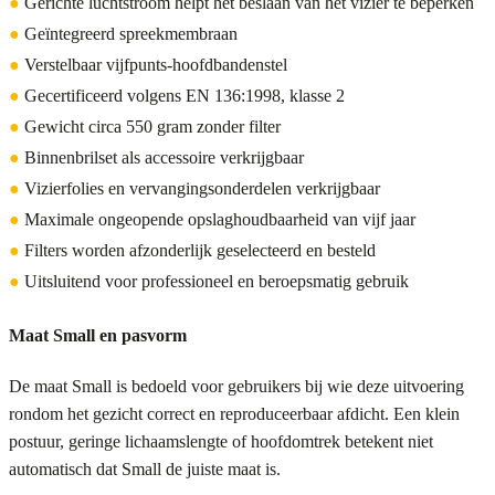
●
Gerichte luchtstroom helpt het beslaan van het vizier te beperken
●
Geïntegreerd spreekmembraan
●
Verstelbaar vijfpunts-hoofdbandenstel
●
Gecertificeerd volgens EN 136:1998, klasse 2
●
Gewicht circa 550 gram zonder filter
●
Binnenbrilset als accessoire verkrijgbaar
●
Vizierfolies en vervangingsonderdelen verkrijgbaar
●
Maximale ongeopende opslaghoudbaarheid van vijf jaar
●
Filters worden afzonderlijk geselecteerd en besteld
●
Uitsluitend voor professioneel en beroepsmatig gebruik
Maat Small en pasvorm
De maat Small is bedoeld voor gebruikers bij wie deze uitvoering
rondom het gezicht correct en reproduceerbaar afdicht. Een klein
postuur, geringe lichaamslengte of hoofdomtrek betekent niet
automatisch dat Small de juiste maat is.