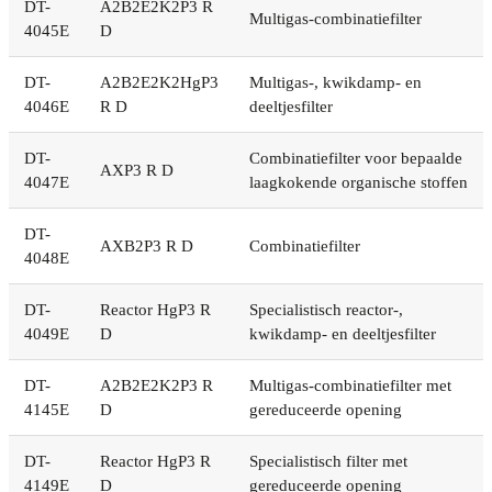
DT-
A2B2E2K2P3 R
Multigas-combinatiefilter
4045E
D
DT-
A2B2E2K2HgP3
Multigas-, kwikdamp- en
4046E
R D
deeltjesfilter
DT-
Combinatiefilter voor bepaalde
AXP3 R D
4047E
laagkokende organische stoffen
DT-
AXB2P3 R D
Combinatiefilter
4048E
DT-
Reactor HgP3 R
Specialistisch reactor-,
4049E
D
kwikdamp- en deeltjesfilter
DT-
A2B2E2K2P3 R
Multigas-combinatiefilter met
4145E
D
gereduceerde opening
DT-
Reactor HgP3 R
Specialistisch filter met
4149E
D
gereduceerde opening