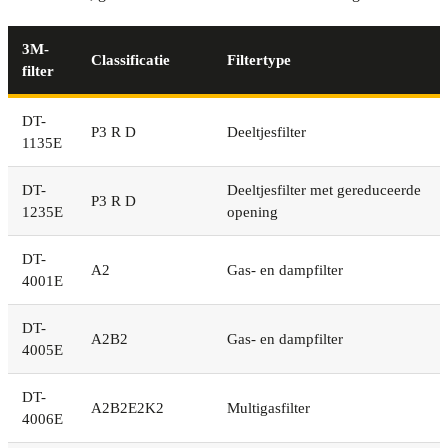
3M-
Classificatie
Filtertype
filter
DT-
P3 R D
Deeltjesfilter
1135E
DT-
Deeltjesfilter met gereduceerde
P3 R D
1235E
opening
DT-
A2
Gas- en dampfilter
4001E
DT-
A2B2
Gas- en dampfilter
4005E
DT-
A2B2E2K2
Multigasfilter
4006E