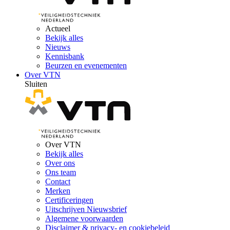
Actueel
Bekijk alles
Nieuws
Kennisbank
Beurzen en evenementen
Over VTN
Sluiten
Over VTN
Bekijk alles
Over ons
Ons team
Contact
Merken
Certificeringen
Uitschrijven Nieuwsbrief
Algemene voorwaarden
Disclaimer & privacy- en cookiebeleid