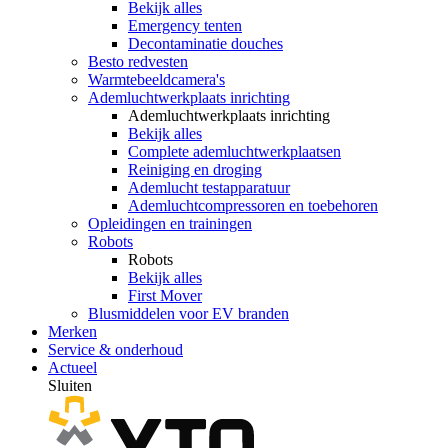
Bekijk alles
Emergency tenten
Decontaminatie douches
Besto redvesten
Warmtebeeldcamera's
Ademluchtwerkplaats inrichting
Ademluchtwerkplaats inrichting
Bekijk alles
Complete ademluchtwerkplaatsen
Reiniging en droging
Ademlucht testapparatuur
Ademluchtcompressoren en toebehoren
Opleidingen en trainingen
Robots
Robots
Bekijk alles
First Mover
Blusmiddelen voor EV branden
Merken
Service & onderhoud
Actueel
Sluiten