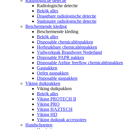
Radiologische detectie
Radiologische detectie
Bekijk alles
Draagbare radiologische detectie
Stationaire radiologische detectie
Beschermende kleding
Beschermende kleding
Bekijk alles
Disposable chemicaliënpakken
Herbruikbare chemicaliënpakken
Vuilwerkpak Brandweer Nederland
Disposable PAPR pakken
Disposable Airline freeflow chemicaliënpakken
Gaspakken
Oefen gaspakken
Disposable gaspakken
Viking duikpakken
Viking duikpakken
Bekijk alles
Viking PROTECH II
Viking PRO
Viking HAZTECH
Viking HD
Viking duikpak accessoires
Handschoenen