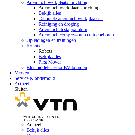
Ademluchtwerkplaats inrichting
Ademluchtwerkplaats inrichting
Bekijk alles
Complete ademluchtwerkplaatsen
Reiniging en droging
Ademlucht testapparatuur
Ademluchtcompressoren en toebehoren
Opleidingen en trainingen
Robots
Robots
Bekijk alles
First Mover
Blusmiddelen voor EV branden
Merken
Service & onderhoud
Actueel
Sluiten
Actueel
Bekijk alles