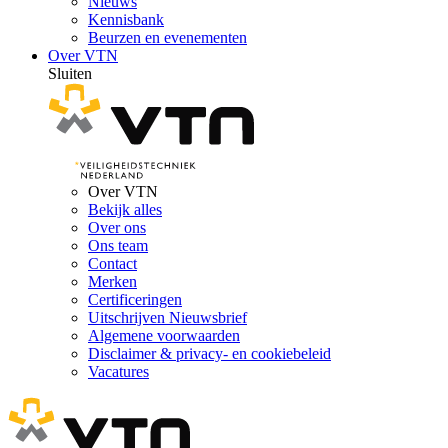
Nieuws
Kennisbank
Beurzen en evenementen
Over VTN
Sluiten
Over VTN
Bekijk alles
Over ons
Ons team
Contact
Merken
Certificeringen
Uitschrijven Nieuwsbrief
Algemene voorwaarden
Disclaimer & privacy- en cookiebeleid
Vacatures