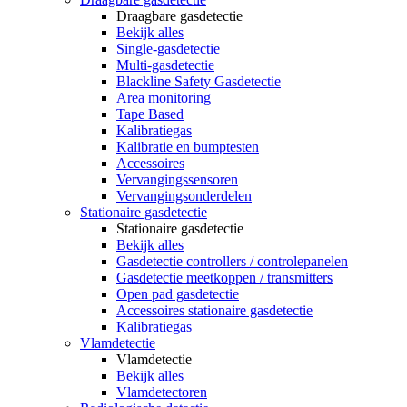
Draagbare gasdetectie
Bekijk alles
Single-gasdetectie
Multi-gasdetectie
Blackline Safety Gasdetectie
Area monitoring
Tape Based
Kalibratiegas
Kalibratie en bumptesten
Accessoires
Vervangingssensoren
Vervangingsonderdelen
Stationaire gasdetectie
Stationaire gasdetectie
Bekijk alles
Gasdetectie controllers / controlepanelen
Gasdetectie meetkoppen / transmitters
Open pad gasdetectie
Accessoires stationaire gasdetectie
Kalibratiegas
Vlamdetectie
Vlamdetectie
Bekijk alles
Vlamdetectoren