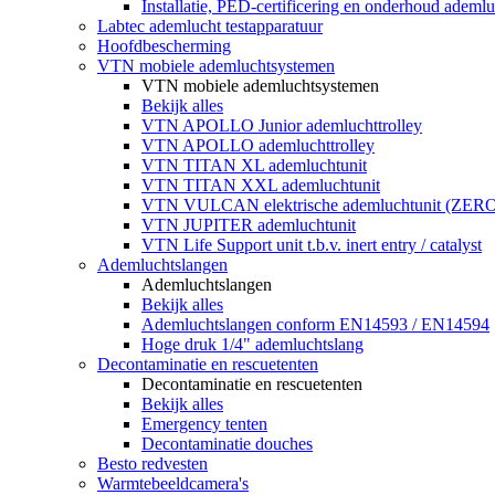
Installatie, PED-certificering en onderhoud ademluc
Labtec ademlucht testapparatuur
Hoofdbescherming
VTN mobiele ademluchtsystemen
VTN mobiele ademluchtsystemen
Bekijk alles
VTN APOLLO Junior ademluchttrolley
VTN APOLLO ademluchttrolley
VTN TITAN XL ademluchtunit
VTN TITAN XXL ademluchtunit
VTN VULCAN elektrische ademluchtunit (ZE
VTN JUPITER ademluchtunit
VTN Life Support unit t.b.v. inert entry / catalyst
Ademluchtslangen
Ademluchtslangen
Bekijk alles
Ademluchtslangen conform EN14593 / EN14594
Hoge druk 1/4" ademluchtslang
Decontaminatie en rescuetenten
Decontaminatie en rescuetenten
Bekijk alles
Emergency tenten
Decontaminatie douches
Besto redvesten
Warmtebeeldcamera's