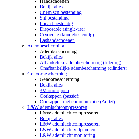
Handschoenen
Bekijk alles
Chemisch bestending
Snijbestending
Impact bestendig
Disposable (single-use)
Cryogene (koudebestendig)
Lashandschoenen
Adembescherming
Adembescherming
Bekijk alles
Afhankelijke adembescherming (filtering)
Onafhankelijke adembescherming (cilinders)
Gehoorbescherming
Gehoorbescherming
Bekijk alles
3M oordoppen
Oorkappen (passief)
Oorkappen met communicatie (Actief)
L&W ademluchtcompressoren
L&W ademluchtcompressoren
Bekijk alles
L&W ademluchtcompressoren
L&W ademlucht vulpanelen
L&W ademlucht monitoring