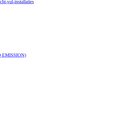
ht-vul-installaties
RO EMISSION)