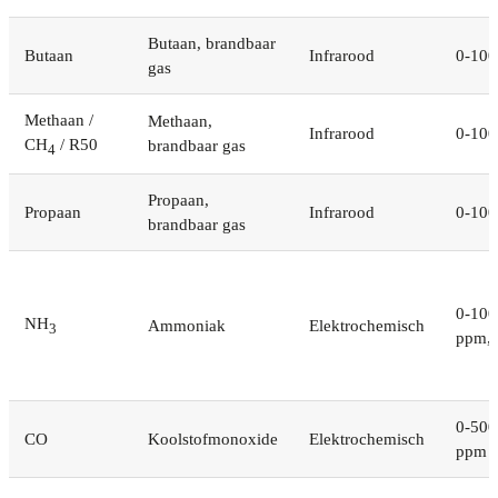
Butaan, brandbaar
Butaan
Infrarood
0-10
gas
Methaan /
Methaan,
Infrarood
0-10
CH
/ R50
brandbaar gas
4
Propaan,
Propaan
Infrarood
0-10
brandbaar gas
0-100
NH
Ammoniak
Elektrochemisch
3
ppm, 
0-500
CO
Koolstofmonoxide
Elektrochemisch
ppm