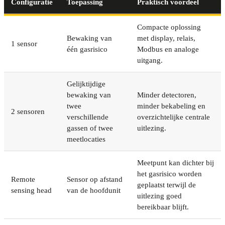
Configuratie
Toepassing
Praktisch voordeel
Compacte oplossing
Bewaking van
met display, relais,
1 sensor
één gasrisico
Modbus en analoge
uitgang.
Gelijktijdige
bewaking van
Minder detectoren,
twee
minder bekabeling en
2 sensoren
verschillende
overzichtelijke centrale
gassen of twee
uitlezing.
meetlocaties
Meetpunt kan dichter bij
het gasrisico worden
Remote
Sensor op afstand
geplaatst terwijl de
sensing head
van de hoofdunit
uitlezing goed
bereikbaar blijft.