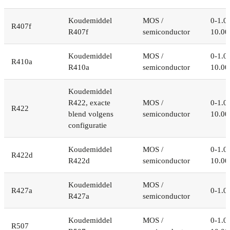
Koudemiddel
MOS /
0-1.0
R407f
R407f
semiconductor
10.00
Koudemiddel
MOS /
0-1.0
R410a
R410a
semiconductor
10.00
Koudemiddel
R422, exacte
MOS /
0-1.0
R422
blend volgens
semiconductor
10.00
configuratie
Koudemiddel
MOS /
0-1.0
R422d
R422d
semiconductor
10.00
Koudemiddel
MOS /
R427a
0-1.0
R427a
semiconductor
Koudemiddel
MOS /
0-1.0
R507