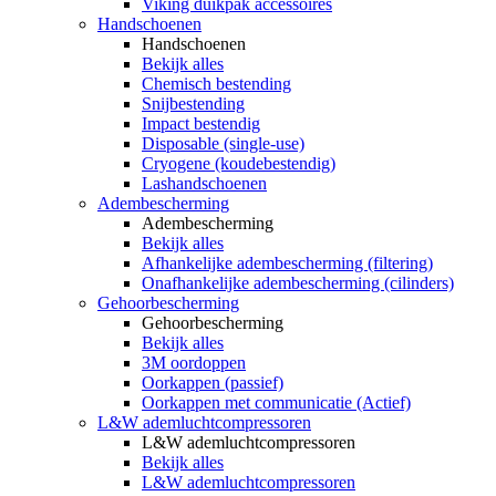
Viking duikpak accessoires
Handschoenen
Handschoenen
Bekijk alles
Chemisch bestending
Snijbestending
Impact bestendig
Disposable (single-use)
Cryogene (koudebestendig)
Lashandschoenen
Adembescherming
Adembescherming
Bekijk alles
Afhankelijke adembescherming (filtering)
Onafhankelijke adembescherming (cilinders)
Gehoorbescherming
Gehoorbescherming
Bekijk alles
3M oordoppen
Oorkappen (passief)
Oorkappen met communicatie (Actief)
L&W ademluchtcompressoren
L&W ademluchtcompressoren
Bekijk alles
L&W ademluchtcompressoren