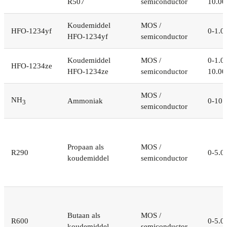
R507
semiconductor
10.00
Koudemiddel
MOS /
HFO-1234yf
0-1.0
HFO-1234yf
semiconductor
Koudemiddel
MOS /
0-1.0
HFO-1234ze
HFO-1234ze
semiconductor
10.00
MOS /
NH
Ammoniak
0-10.
3
semiconductor
Propaan als
MOS /
R290
0-5.0
koudemiddel
semiconductor
Butaan als
MOS /
R600
0-5.0
koudemiddel
semiconductor