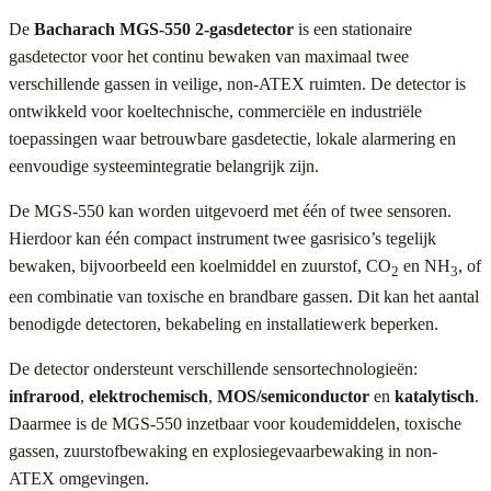
De
Bacharach MGS-550 2-gasdetector
is een stationaire
gasdetector voor het continu bewaken van maximaal twee
verschillende gassen in veilige, non-ATEX ruimten. De detector is
ontwikkeld voor koeltechnische, commerciële en industriële
toepassingen waar betrouwbare gasdetectie, lokale alarmering en
eenvoudige systeemintegratie belangrijk zijn.
De MGS-550 kan worden uitgevoerd met één of twee sensoren.
Hierdoor kan één compact instrument twee gasrisico’s tegelijk
bewaken, bijvoorbeeld een koelmiddel en zuurstof, CO
en NH
, of
2
3
een combinatie van toxische en brandbare gassen. Dit kan het aantal
benodigde detectoren, bekabeling en installatiewerk beperken.
De detector ondersteunt verschillende sensortechnologieën:
infrarood
,
elektrochemisch
,
MOS/semiconductor
en
katalytisch
.
Daarmee is de MGS-550 inzetbaar voor koudemiddelen, toxische
gassen, zuurstofbewaking en explosiegevaarbewaking in non-
ATEX omgevingen.