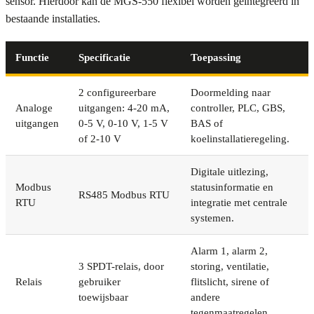
sensor. Hierdoor kan de MGS-550 flexibel worden geïntegreerd in
bestaande installaties.
Functie
Specificatie
Toepassing
2 configureerbare
Doormelding naar
Analoge
uitgangen: 4-20 mA,
controller, PLC, GBS,
uitgangen
0-5 V, 0-10 V, 1-5 V
BAS of
of 2-10 V
koelinstallatieregeling.
Digitale uitlezing,
Modbus
statusinformatie en
RS485 Modbus RTU
RTU
integratie met centrale
systemen.
Alarm 1, alarm 2,
3 SPDT-relais, door
storing, ventilatie,
Relais
gebruiker
flitslicht, sirene of
toewijsbaar
andere
tegenmaatregelen.