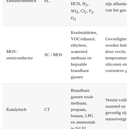
Elektrochemisch
EC
HCN, H
,
zijn afhankel
2
van het gas.
SO
, Cl
, F
,
2
2
2
O
3
Koelmiddelen,
VOC/ethanol,
Gevoelighei
ethyleen,
worden beïn
MOS /
waterstof,
door vocht,
SC / MOS
semiconductor
methaan en
temperatuur,
bepaalde
siliconen en
brandbare
corrosieve g
gassen
Brandbare
gassen zoals
Vereist vold
methaan,
zuurstof en 
Katalytisch
CT
propaan,
gevoelig zij
butaan, LPG
sensorvergift
en ammoniak
in %LEL