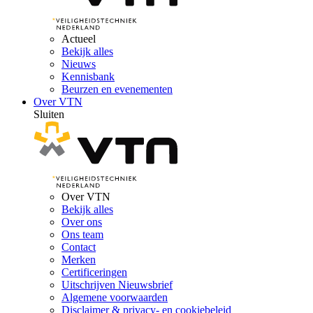
Actueel
Bekijk alles
Nieuws
Kennisbank
Beurzen en evenementen
Over VTN
Sluiten
Over VTN
Bekijk alles
Over ons
Ons team
Contact
Merken
Certificeringen
Uitschrijven Nieuwsbrief
Algemene voorwaarden
Disclaimer & privacy- en cookiebeleid