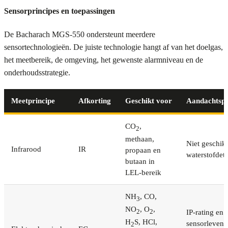
Sensorprincipes en toepassingen
De Bacharach MGS-550 ondersteunt meerdere
sensortechnologieën. De juiste technologie hangt af van het doelgas,
het meetbereik, de omgeving, het gewenste alarmniveau en de
onderhoudsstrategie.
Meetprincipe
Afkorting
Geschikt voor
Aandachtsp
CO
,
2
methaan,
Niet geschik
Infrarood
IR
propaan en
waterstofdete
butaan in
LEL-bereik
NH
, CO,
3
NO
, O
,
2
2
IP-rating en
H
S, HCl,
sensorlevens
2