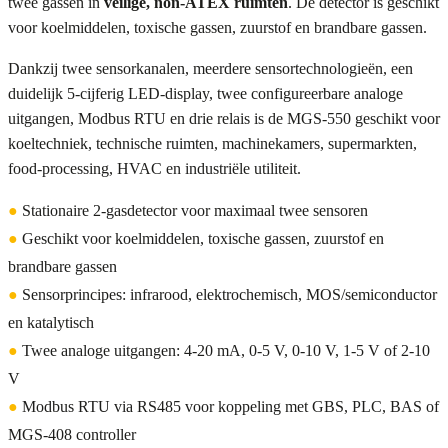
twee gassen in
veilige, non-ATEX ruimten
. De detector is geschikt
voor koelmiddelen, toxische gassen, zuurstof en brandbare gassen.
Dankzij twee sensorkanalen, meerdere sensortechnologieën, een
duidelijk 5-cijferig LED-display, twee configureerbare analoge
uitgangen, Modbus RTU en drie relais is de MGS-550 geschikt voor
koeltechniek, technische ruimten, machinekamers, supermarkten,
food-processing, HVAC en industriële utiliteit.
●
Stationaire 2-gasdetector voor maximaal twee sensoren
●
Geschikt voor koelmiddelen, toxische gassen, zuurstof en
brandbare gassen
●
Sensorprincipes: infrarood, elektrochemisch, MOS/semiconductor
en katalytisch
●
Twee analoge uitgangen: 4-20 mA, 0-5 V, 0-10 V, 1-5 V of 2-10
V
●
Modbus RTU via RS485 voor koppeling met GBS, PLC, BAS of
MGS-408 controller