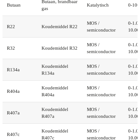
Butaan, brandbaar
Butaan
Katalytisch
0-10
gas
MOS /
0-1.0
R22
Koudemiddel R22
semiconductor
10.00
MOS /
0-1.0
R32
Koudemiddel R32
semiconductor
10.00
Koudemiddel
MOS /
0-1.0
R134a
R134a
semiconductor
10.00
Koudemiddel
MOS /
0-1.0
R404a
R404a
semiconductor
10.00
Koudemiddel
MOS /
0-1.0
R407a
R407a
semiconductor
10.00
Koudemiddel
MOS /
0-1.0
R407c
R407c
semiconductor
10.00