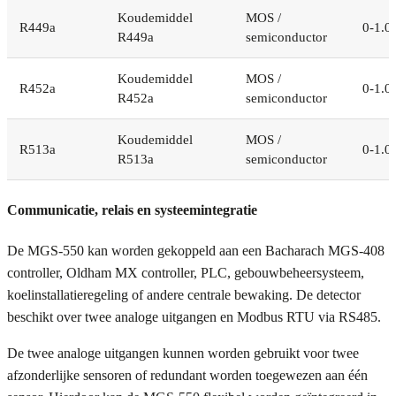
Koudemiddel
MOS /
R449a
0-1.0
R449a
semiconductor
Koudemiddel
MOS /
R452a
0-1.0
R452a
semiconductor
Koudemiddel
MOS /
R513a
0-1.0
R513a
semiconductor
Communicatie, relais en systeemintegratie
De MGS-550 kan worden gekoppeld aan een Bacharach MGS-408
controller, Oldham MX controller, PLC, gebouwbeheersysteem,
koelinstallatieregeling of andere centrale bewaking. De detector
beschikt over twee analoge uitgangen en Modbus RTU via RS485.
De twee analoge uitgangen kunnen worden gebruikt voor twee
afzonderlijke sensoren of redundant worden toegewezen aan één