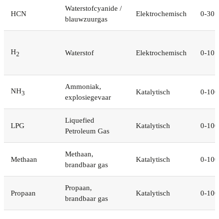
Waterstofcyanide /
HCN
Elektrochemisch
0-30
blauwzuurgas
H
Waterstof
Elektrochemisch
0-10.
2
Ammoniak,
NH
Katalytisch
0-10
3
explosiegevaar
Liquefied
LPG
Katalytisch
0-10
Petroleum Gas
Methaan,
Methaan
Katalytisch
0-10
brandbaar gas
Propaan,
Propaan
Katalytisch
0-10
brandbaar gas