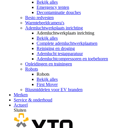
Bekijk alles
Emergency tenten
Decontaminatie douches
Besto redvesten
Warmtebeeldcamera's
Ademluchtwerkplaats inrichting
Ademluchtwerkplaats inrichting
Bekijk alles
Complete ademluchtwerkplaatsen
Reiniging en droging
Ademlucht testapparatuur
Ademluchtcompressoren en toebehoren
Opleidingen en trainingen
Robots
Robots
Bekijk alles
First Mover
Blusmiddelen voor EV branden
Merken
Service & onderhoud
Actueel
Sluiten