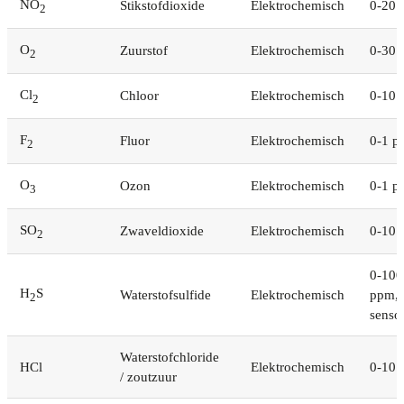
NO
Stikstofdioxide
Elektrochemisch
0-20
2
O
Zuurstof
Elektrochemisch
0-30 
2
Cl
Chloor
Elektrochemisch
0-10
2
F
Fluor
Elektrochemisch
0-1 p
2
O
Ozon
Elektrochemisch
0-1 p
3
SO
Zwaveldioxide
Elektrochemisch
0-10
2
0-100
H
S
Waterstofsulfide
Elektrochemisch
ppm, 
2
senso
Waterstofchloride
HCl
Elektrochemisch
0-10
/ zoutzuur