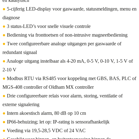
en katalytisch
●
5-cijferig LED-display voor gaswaarde, statusmeldingen, menu en
diagnose
●
3 status-LED’s voor snelle visuele controle
●
Bediening via fronttoetsen of non-intrusive magneetbediening
●
Twee configureerbare analoge uitgangen per gaswaarde of
redundant signaal
●
Analoge uitgang instelbaar als 4-20 mA, 0-5 V, 0-10 V, 1-5 V of
2-10 V
●
Modbus RTU via RS485 voor koppeling met GBS, BAS, PLC of
MGS-408 controller of Oldham MX controller
●
Drie configureerbare relais voor alarm, storing, ventilatie of
externe signalering
●
Intern akoestisch alarm, 80 dB op 10 cm
●
IP66-behuizing; let op: IP-rating is sensorafhankelijk
●
Voeding via 19,5-28,5 VDC of 24 VAC