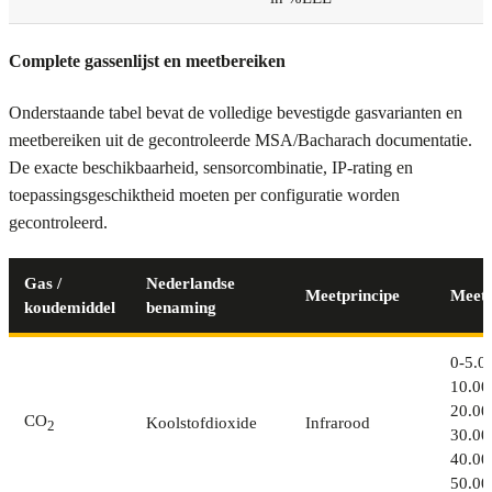
Complete gassenlijst en meetbereiken
Onderstaande tabel bevat de volledige bevestigde gasvarianten en
meetbereiken uit de gecontroleerde MSA/Bacharach documentatie.
De exacte beschikbaarheid, sensorcombinatie, IP-rating en
toepassingsgeschiktheid moeten per configuratie worden
gecontroleerd.
Gas /
Nederlandse
Meetprincipe
Meetb
koudemiddel
benaming
0-5.0
10.00
20.00
CO
Koolstofdioxide
Infrarood
2
30.00
40.00
50.00