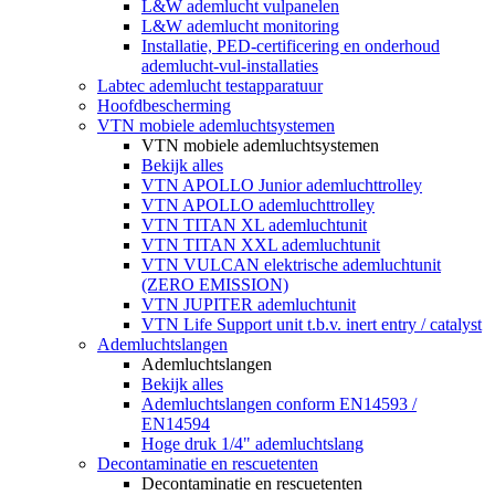
L&W ademlucht vulpanelen
L&W ademlucht monitoring
Installatie, PED-certificering en onderhoud
ademlucht-vul-installaties
Labtec ademlucht testapparatuur
Hoofdbescherming
VTN mobiele ademluchtsystemen
VTN mobiele ademluchtsystemen
Bekijk alles
VTN APOLLO Junior ademluchttrolley
VTN APOLLO ademluchttrolley
VTN TITAN XL ademluchtunit
VTN TITAN XXL ademluchtunit
VTN VULCAN elektrische ademluchtunit
(ZERO EMISSION)
VTN JUPITER ademluchtunit
VTN Life Support unit t.b.v. inert entry / catalyst
Ademluchtslangen
Ademluchtslangen
Bekijk alles
Ademluchtslangen conform EN14593 /
EN14594
Hoge druk 1/4" ademluchtslang
Decontaminatie en rescuetenten
Decontaminatie en rescuetenten