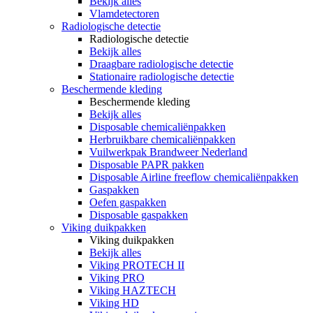
Bekijk alles
Vlamdetectoren
Radiologische detectie
Radiologische detectie
Bekijk alles
Draagbare radiologische detectie
Stationaire radiologische detectie
Beschermende kleding
Beschermende kleding
Bekijk alles
Disposable chemicaliënpakken
Herbruikbare chemicaliënpakken
Vuilwerkpak Brandweer Nederland
Disposable PAPR pakken
Disposable Airline freeflow chemicaliënpakken
Gaspakken
Oefen gaspakken
Disposable gaspakken
Viking duikpakken
Viking duikpakken
Bekijk alles
Viking PROTECH II
Viking PRO
Viking HAZTECH
Viking HD