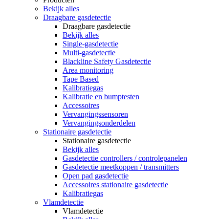
Bekijk alles
Draagbare gasdetectie
Draagbare gasdetectie
Bekijk alles
Single-gasdetectie
Multi-gasdetectie
Blackline Safety Gasdetectie
Area monitoring
Tape Based
Kalibratiegas
Kalibratie en bumptesten
Accessoires
Vervangingssensoren
Vervangingsonderdelen
Stationaire gasdetectie
Stationaire gasdetectie
Bekijk alles
Gasdetectie controllers / controlepanelen
Gasdetectie meetkoppen / transmitters
Open pad gasdetectie
Accessoires stationaire gasdetectie
Kalibratiegas
Vlamdetectie
Vlamdetectie