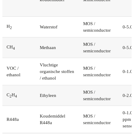
MOS /
H
Waterstof
0-5.0
2
semiconductor
MOS /
CH
Methaan
0-5.0
4
semiconductor
Vluchtige
VOC /
MOS /
organische stoffen
0-1.0
ethanol
semiconductor
/ ethanol
MOS /
C
H
Ethyleen
0-2.0
2
4
semiconductor
0-1.0
Koudemiddel
MOS /
R448a
ppm a
R448a
semiconductor
senso