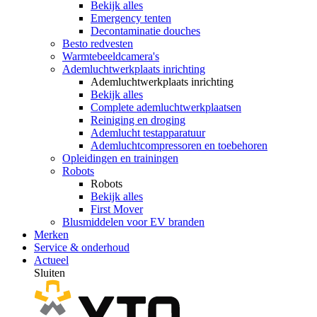
Bekijk alles
Emergency tenten
Decontaminatie douches
Besto redvesten
Warmtebeeldcamera's
Ademluchtwerkplaats inrichting
Ademluchtwerkplaats inrichting
Bekijk alles
Complete ademluchtwerkplaatsen
Reiniging en droging
Ademlucht testapparatuur
Ademluchtcompressoren en toebehoren
Opleidingen en trainingen
Robots
Robots
Bekijk alles
First Mover
Blusmiddelen voor EV branden
Merken
Service & onderhoud
Actueel
Sluiten