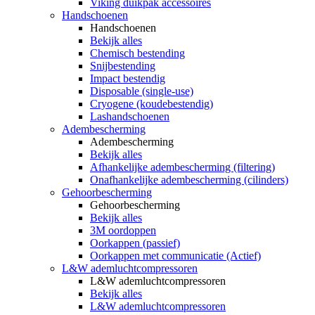
Viking duikpak accessoires
Handschoenen
Handschoenen
Bekijk alles
Chemisch bestending
Snijbestending
Impact bestendig
Disposable (single-use)
Cryogene (koudebestendig)
Lashandschoenen
Adembescherming
Adembescherming
Bekijk alles
Afhankelijke adembescherming (filtering)
Onafhankelijke adembescherming (cilinders)
Gehoorbescherming
Gehoorbescherming
Bekijk alles
3M oordoppen
Oorkappen (passief)
Oorkappen met communicatie (Actief)
L&W ademluchtcompressoren
L&W ademluchtcompressoren
Bekijk alles
L&W ademluchtcompressoren