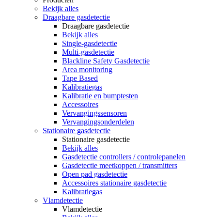
Bekijk alles
Draagbare gasdetectie
Draagbare gasdetectie
Bekijk alles
Single-gasdetectie
Multi-gasdetectie
Blackline Safety Gasdetectie
Area monitoring
Tape Based
Kalibratiegas
Kalibratie en bumptesten
Accessoires
Vervangingssensoren
Vervangingsonderdelen
Stationaire gasdetectie
Stationaire gasdetectie
Bekijk alles
Gasdetectie controllers / controlepanelen
Gasdetectie meetkoppen / transmitters
Open pad gasdetectie
Accessoires stationaire gasdetectie
Kalibratiegas
Vlamdetectie
Vlamdetectie