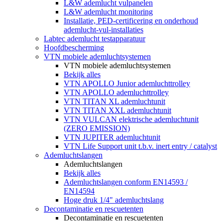
L&W ademlucht vulpanelen
L&W ademlucht monitoring
Installatie, PED-certificering en onderhoud
ademlucht-vul-installaties
Labtec ademlucht testapparatuur
Hoofdbescherming
VTN mobiele ademluchtsystemen
VTN mobiele ademluchtsystemen
Bekijk alles
VTN APOLLO Junior ademluchttrolley
VTN APOLLO ademluchttrolley
VTN TITAN XL ademluchtunit
VTN TITAN XXL ademluchtunit
VTN VULCAN elektrische ademluchtunit
(ZERO EMISSION)
VTN JUPITER ademluchtunit
VTN Life Support unit t.b.v. inert entry / catalyst
Ademluchtslangen
Ademluchtslangen
Bekijk alles
Ademluchtslangen conform EN14593 /
EN14594
Hoge druk 1/4" ademluchtslang
Decontaminatie en rescuetenten
Decontaminatie en rescuetenten