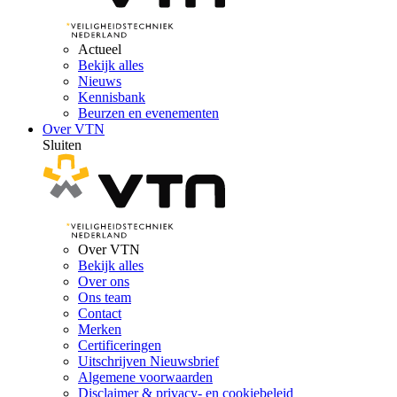
Actueel
Bekijk alles
Nieuws
Kennisbank
Beurzen en evenementen
Over VTN
Sluiten
Over VTN
Bekijk alles
Over ons
Ons team
Contact
Merken
Certificeringen
Uitschrijven Nieuwsbrief
Algemene voorwaarden
Disclaimer & privacy- en cookiebeleid