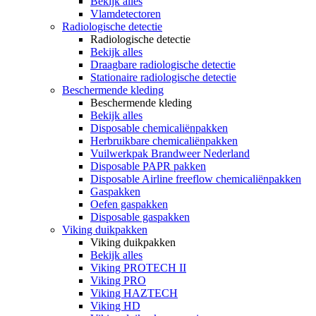
Bekijk alles
Vlamdetectoren
Radiologische detectie
Radiologische detectie
Bekijk alles
Draagbare radiologische detectie
Stationaire radiologische detectie
Beschermende kleding
Beschermende kleding
Bekijk alles
Disposable chemicaliënpakken
Herbruikbare chemicaliënpakken
Vuilwerkpak Brandweer Nederland
Disposable PAPR pakken
Disposable Airline freeflow chemicaliënpakken
Gaspakken
Oefen gaspakken
Disposable gaspakken
Viking duikpakken
Viking duikpakken
Bekijk alles
Viking PROTECH II
Viking PRO
Viking HAZTECH
Viking HD