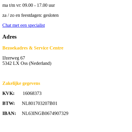
ma t/m vr: 09.00 - 17.00 uur
za / zo en feestdagen: gesloten
Chat met een specialist
Adres
Bezoekadres & Service Centre
IJzerweg 67
5342 LX Oss (Nederland)
Zakelijke gegevens
KVK:
16068373
BTW:
NL801703207B01
IBAN:
NL63INGB0674907329