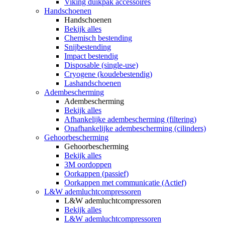
Viking duikpak accessoires
Handschoenen
Handschoenen
Bekijk alles
Chemisch bestending
Snijbestending
Impact bestendig
Disposable (single-use)
Cryogene (koudebestendig)
Lashandschoenen
Adembescherming
Adembescherming
Bekijk alles
Afhankelijke adembescherming (filtering)
Onafhankelijke adembescherming (cilinders)
Gehoorbescherming
Gehoorbescherming
Bekijk alles
3M oordoppen
Oorkappen (passief)
Oorkappen met communicatie (Actief)
L&W ademluchtcompressoren
L&W ademluchtcompressoren
Bekijk alles
L&W ademluchtcompressoren