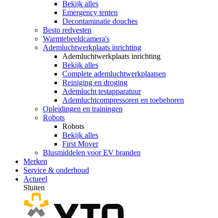
Bekijk alles
Emergency tenten
Decontaminatie douches
Besto redvesten
Warmtebeeldcamera's
Ademluchtwerkplaats inrichting
Ademluchtwerkplaats inrichting
Bekijk alles
Complete ademluchtwerkplaatsen
Reiniging en droging
Ademlucht testapparatuur
Ademluchtcompressoren en toebehoren
Opleidingen en trainingen
Robots
Robots
Bekijk alles
First Mover
Blusmiddelen voor EV branden
Merken
Service & onderhoud
Actueel
Sluiten