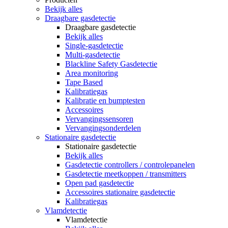
Bekijk alles
Draagbare gasdetectie
Draagbare gasdetectie
Bekijk alles
Single-gasdetectie
Multi-gasdetectie
Blackline Safety Gasdetectie
Area monitoring
Tape Based
Kalibratiegas
Kalibratie en bumptesten
Accessoires
Vervangingssensoren
Vervangingsonderdelen
Stationaire gasdetectie
Stationaire gasdetectie
Bekijk alles
Gasdetectie controllers / controlepanelen
Gasdetectie meetkoppen / transmitters
Open pad gasdetectie
Accessoires stationaire gasdetectie
Kalibratiegas
Vlamdetectie
Vlamdetectie