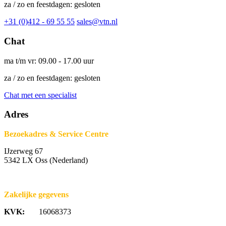
za / zo en feestdagen: gesloten
+31 (0)412 - 69 55 55
sales@vtn.nl
Chat
ma t/m vr: 09.00 - 17.00 uur
za / zo en feestdagen: gesloten
Chat met een specialist
Adres
Bezoekadres & Service Centre
IJzerweg 67
5342 LX Oss (Nederland)
Zakelijke gegevens
KVK:
16068373