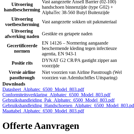
Vast aangezette Ansell Barrier (02-100)
Uitvoering
handschoen binnenzijde (type G02) +
handbescherming
AlphaTec 38-560 Butyl Buitenzijde
Uitvoering
Vast aangezette sokken uit pakmateriaal
voetbescherming
Uitvoering
Gestikte en getapete naden
afwerking naden
EN 14126 – Normering aangaande
Gecertificeerde
beschermende kleding tegen infectieuze
normen
agentia, EN 943-1
DYNAT G2 CR/PA gastight zipper aan
Positie rits
voorzijde
Versie airline
Niet voorzien van Airline Passtrough (Wel
passthrough
voorzien van Ademluchtfles Uitsparing)
Downloads
Datasheet_Alphatec_6500_Model_803.pdf
Conformiteitsverklaring_Alphatec_6500_Model_803.pdf
Gebruikshandleiding_Pak_Alphatec_6500_Model_803.pdf
Gebruikshandleiding_Handschoenen_Alphatec_6500_Model_803.pd
Maattabel_Alphatec_6500_Model_803.pdf
Offerte Aanvragen