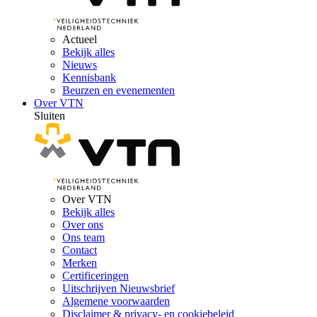
Actueel
Bekijk alles
Nieuws
Kennisbank
Beurzen en evenementen
Over VTN
Sluiten
Over VTN
Bekijk alles
Over ons
Ons team
Contact
Merken
Certificeringen
Uitschrijven Nieuwsbrief
Algemene voorwaarden
Disclaimer & privacy- en cookiebeleid