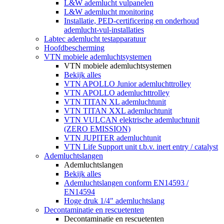
L&W ademlucht vulpanelen
L&W ademlucht monitoring
Installatie, PED-certificering en onderhoud
ademlucht-vul-installaties
Labtec ademlucht testapparatuur
Hoofdbescherming
VTN mobiele ademluchtsystemen
VTN mobiele ademluchtsystemen
Bekijk alles
VTN APOLLO Junior ademluchttrolley
VTN APOLLO ademluchttrolley
VTN TITAN XL ademluchtunit
VTN TITAN XXL ademluchtunit
VTN VULCAN elektrische ademluchtunit
(ZERO EMISSION)
VTN JUPITER ademluchtunit
VTN Life Support unit t.b.v. inert entry / catalyst
Ademluchtslangen
Ademluchtslangen
Bekijk alles
Ademluchtslangen conform EN14593 /
EN14594
Hoge druk 1/4" ademluchtslang
Decontaminatie en rescuetenten
Decontaminatie en rescuetenten