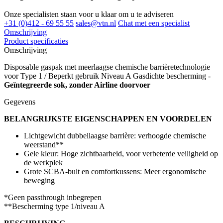
Onze specialisten staan voor u klaar om u te adviseren
+31 (0)412 - 69 55 55
sales@vtn.nl
Chat met een specialist
Omschrijving
Product specificaties
Omschrijving
Disposable gaspak met meerlaagse chemische barrièretechnologie
voor Type 1 / Beperkt gebruik Niveau A Gasdichte bescherming -
Geïntegreerde sok, zonder Airline doorvoer
Gegevens
BELANGRIJKSTE EIGENSCHAPPEN EN VOORDELEN
Lichtgewicht dubbellaagse barrière: verhoogde chemische
weerstand**
Gele kleur: Hoge zichtbaarheid, voor verbeterde veiligheid op
de werkplek
Grote SCBA-bult en comfortkussens: Meer ergonomische
beweging
*Geen passthrough inbegrepen
**Bescherming type 1/niveau A