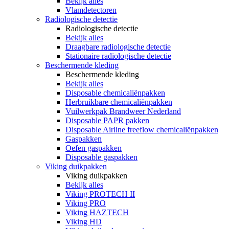
Bekijk alles
Vlamdetectoren
Radiologische detectie
Radiologische detectie
Bekijk alles
Draagbare radiologische detectie
Stationaire radiologische detectie
Beschermende kleding
Beschermende kleding
Bekijk alles
Disposable chemicaliënpakken
Herbruikbare chemicaliënpakken
Vuilwerkpak Brandweer Nederland
Disposable PAPR pakken
Disposable Airline freeflow chemicaliënpakken
Gaspakken
Oefen gaspakken
Disposable gaspakken
Viking duikpakken
Viking duikpakken
Bekijk alles
Viking PROTECH II
Viking PRO
Viking HAZTECH
Viking HD