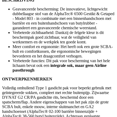
BESCHRIJVING
Geavanceerde bescherming: De innovatieve, lichtgewicht
dubbellaagse stof van de AlphaTec® 6500 Gestikt & Getaped
- Model 803 - in combinatie met een binnenhandschoen met
barrière en een buitenhandschoen van butylrubber -
garandeert een geavanceerde chemische weerstand.
Verbeterde zichtbaarheid: Dankzij de felgele kleur is dit
beschermpak goed zichtbaar, wat de veiligheid van
werknemers en de werkplek ten goede komt.
Meer comfort en ergonomie: Het heeft ook een grote SCBA-
bult en comfortkussen, die ergonomische bewegingen
bevorderen en het draagcomfort verhogen.
Verbeterde functies: Dit pak voor bescherming van het hele
lichaam bevat ook een
integrale sok, maar geen Airline
passthrough
ONTWERPKENMERKEN
Volledig omhullend Type 1 gasdicht pak voor beperkt gebruik met
geïntegreerde sokken, compleet met rechte buitenpijp. Zijwaartse
DYNAT G2 CR/PA gasdichte rits, beschermd door een
spatscherm/flap. Andere eigenschappen van het pak zijn de grote
SCBA bult, enkele mouw, interne sluitmanchet en GA2
handschoenset (AlphaTec® 02-100 barrière binnenzijde +
AlphaTec® 38-560 butyl buitenzijde). Achteraan geplaatste