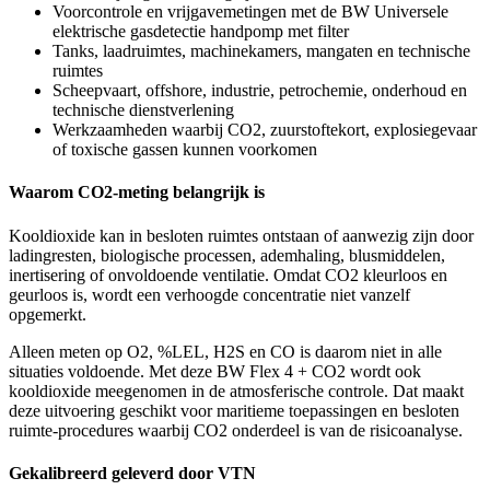
Voorcontrole en vrijgavemetingen met de BW Universele
elektrische gasdetectie handpomp met filter
Tanks, laadruimtes, machinekamers, mangaten en technische
ruimtes
Scheepvaart, offshore, industrie, petrochemie, onderhoud en
technische dienstverlening
Werkzaamheden waarbij CO2, zuurstoftekort, explosiegevaar
of toxische gassen kunnen voorkomen
Waarom CO2-meting belangrijk is
Kooldioxide kan in besloten ruimtes ontstaan of aanwezig zijn door
ladingresten, biologische processen, ademhaling, blusmiddelen,
inertisering of onvoldoende ventilatie. Omdat CO2 kleurloos en
geurloos is, wordt een verhoogde concentratie niet vanzelf
opgemerkt.
Alleen meten op O2, %LEL, H2S en CO is daarom niet in alle
situaties voldoende. Met deze BW Flex 4 + CO2 wordt ook
kooldioxide meegenomen in de atmosferische controle. Dat maakt
deze uitvoering geschikt voor maritieme toepassingen en besloten
ruimte-procedures waarbij CO2 onderdeel is van de risicoanalyse.
Gekalibreerd geleverd door VTN