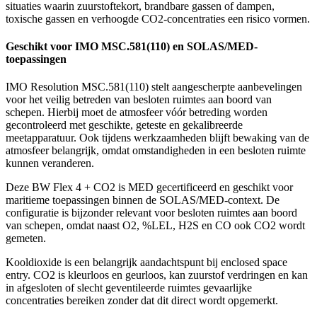
situaties waarin zuurstoftekort, brandbare gassen of dampen,
toxische gassen en verhoogde CO2-concentraties een risico vormen.
Geschikt voor IMO MSC.581(110) en SOLAS/MED-
toepassingen
IMO Resolution MSC.581(110) stelt aangescherpte aanbevelingen
voor het veilig betreden van besloten ruimtes aan boord van
schepen. Hierbij moet de atmosfeer vóór betreding worden
gecontroleerd met geschikte, geteste en gekalibreerde
meetapparatuur. Ook tijdens werkzaamheden blijft bewaking van de
atmosfeer belangrijk, omdat omstandigheden in een besloten ruimte
kunnen veranderen.
Deze BW Flex 4 + CO2 is MED gecertificeerd en geschikt voor
maritieme toepassingen binnen de SOLAS/MED-context. De
configuratie is bijzonder relevant voor besloten ruimtes aan boord
van schepen, omdat naast O2, %LEL, H2S en CO ook CO2 wordt
gemeten.
Kooldioxide is een belangrijk aandachtspunt bij enclosed space
entry. CO2 is kleurloos en geurloos, kan zuurstof verdringen en kan
in afgesloten of slecht geventileerde ruimtes gevaarlijke
concentraties bereiken zonder dat dit direct wordt opgemerkt.