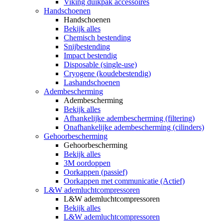
Viking duikpak accessoires
Handschoenen
Handschoenen
Bekijk alles
Chemisch bestending
Snijbestending
Impact bestendig
Disposable (single-use)
Cryogene (koudebestendig)
Lashandschoenen
Adembescherming
Adembescherming
Bekijk alles
Afhankelijke adembescherming (filtering)
Onafhankelijke adembescherming (cilinders)
Gehoorbescherming
Gehoorbescherming
Bekijk alles
3M oordoppen
Oorkappen (passief)
Oorkappen met communicatie (Actief)
L&W ademluchtcompressoren
L&W ademluchtcompressoren
Bekijk alles
L&W ademluchtcompressoren