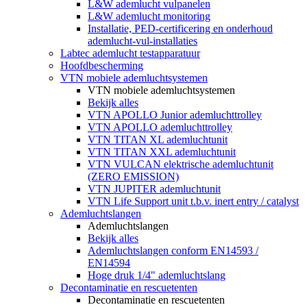
L&W ademlucht vulpanelen
L&W ademlucht monitoring
Installatie, PED-certificering en onderhoud
ademlucht-vul-installaties
Labtec ademlucht testapparatuur
Hoofdbescherming
VTN mobiele ademluchtsystemen
VTN mobiele ademluchtsystemen
Bekijk alles
VTN APOLLO Junior ademluchttrolley
VTN APOLLO ademluchttrolley
VTN TITAN XL ademluchtunit
VTN TITAN XXL ademluchtunit
VTN VULCAN elektrische ademluchtunit
(ZERO EMISSION)
VTN JUPITER ademluchtunit
VTN Life Support unit t.b.v. inert entry / catalyst
Ademluchtslangen
Ademluchtslangen
Bekijk alles
Ademluchtslangen conform EN14593 /
EN14594
Hoge druk 1/4" ademluchtslang
Decontaminatie en rescuetenten
Decontaminatie en rescuetenten