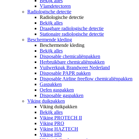
Bekijk alles
Vlamdetectoren
Radiologische detectie
Radiologische detectie
Bekijk alles
Draagbare radiologische detectie
Stationaire radiologische detectie
Beschermende kleding
Beschermende kleding
Bekijk alles
Disposable chemicaliënpakken
Herbruikbare chemicaliënpakken
Vuilwerkpak Brandweer Nederland
Disposable PAPR pakken
Disposable Airline freeflow chemicaliënpakken
Gaspakken
Oefen gaspakken
Disposable gaspakken
Viking duikpakken
Viking duikpakken
Bekijk alles
Viking PROTECH II
Viking PRO
Viking HAZTECH
Viking HD