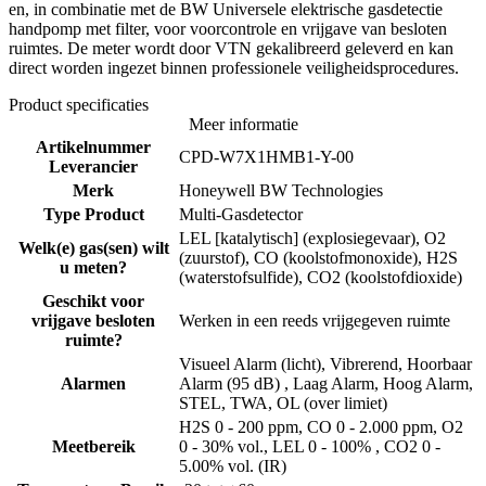
en, in combinatie met de BW Universele elektrische gasdetectie
handpomp met filter, voor voorcontrole en vrijgave van besloten
ruimtes. De meter wordt door VTN gekalibreerd geleverd en kan
direct worden ingezet binnen professionele veiligheidsprocedures.
Product specificaties
Meer informatie
Artikelnummer
CPD-W7X1HMB1-Y-00
Leverancier
Merk
Honeywell BW Technologies
Type Product
Multi-Gasdetector
LEL [katalytisch] (explosiegevaar), O2
Welk(e) gas(sen) wilt
(zuurstof), CO (koolstofmonoxide), H2S
u meten?
(waterstofsulfide), CO2 (koolstofdioxide)
Geschikt voor
vrijgave besloten
Werken in een reeds vrijgegeven ruimte
ruimte?
Visueel Alarm (licht), Vibrerend, Hoorbaar
Alarmen
Alarm (95 dB) , Laag Alarm, Hoog Alarm,
STEL, TWA, OL (over limiet)
H2S 0 - 200 ppm, CO 0 - 2.000 ppm, O2
Meetbereik
0 - 30% vol., LEL 0 - 100% , CO2 0 -
5.00% vol. (IR)