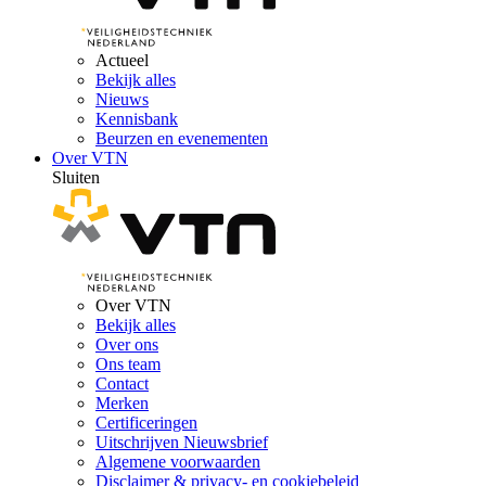
Actueel
Bekijk alles
Nieuws
Kennisbank
Beurzen en evenementen
Over VTN
Sluiten
Over VTN
Bekijk alles
Over ons
Ons team
Contact
Merken
Certificeringen
Uitschrijven Nieuwsbrief
Algemene voorwaarden
Disclaimer & privacy- en cookiebeleid