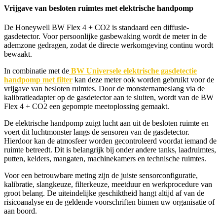
Vrijgave van besloten ruimtes met elektrische handpomp
De Honeywell BW Flex 4 + CO2 is standaard een diffusie-
gasdetector. Voor persoonlijke gasbewaking wordt de meter in de
ademzone gedragen, zodat de directe werkomgeving continu wordt
bewaakt.
In combinatie met de
BW Universele elektrische gasdetectie
handpomp met filter
kan deze meter ook worden gebruikt voor de
vrijgave van besloten ruimtes. Door de monsternameslang via de
kalibratieadapter op de gasdetector aan te sluiten, wordt van de BW
Flex 4 + CO2 een gepompte meetoplossing gemaakt.
De elektrische handpomp zuigt lucht aan uit de besloten ruimte en
voert dit luchtmonster langs de sensoren van de gasdetector.
Hierdoor kan de atmosfeer worden gecontroleerd voordat iemand de
ruimte betreedt. Dit is belangrijk bij onder andere tanks, laadruimtes,
putten, kelders, mangaten, machinekamers en technische ruimtes.
Voor een betrouwbare meting zijn de juiste sensorconfiguratie,
kalibratie, slangkeuze, filterkeuze, meetduur en werkprocedure van
groot belang. De uiteindelijke geschiktheid hangt altijd af van de
risicoanalyse en de geldende voorschriften binnen uw organisatie of
aan boord.