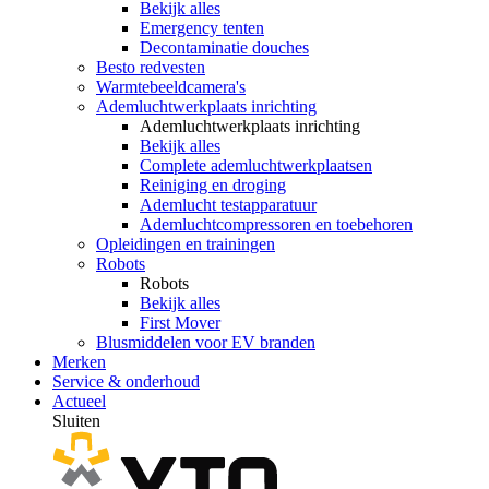
Bekijk alles
Emergency tenten
Decontaminatie douches
Besto redvesten
Warmtebeeldcamera's
Ademluchtwerkplaats inrichting
Ademluchtwerkplaats inrichting
Bekijk alles
Complete ademluchtwerkplaatsen
Reiniging en droging
Ademlucht testapparatuur
Ademluchtcompressoren en toebehoren
Opleidingen en trainingen
Robots
Robots
Bekijk alles
First Mover
Blusmiddelen voor EV branden
Merken
Service & onderhoud
Actueel
Sluiten