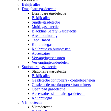
Bekijk alles
Draagbare gasdetectie
Draagbare gasdetectie
Bekijk alles
Single-gasdetectie
Multi-gasdetectie
Blackline Safety Gasdetectie
Area monitoring
Tape Based
Kalibratiegas
Kalibratie en bumptesten
Accessoires
Vervangingssensoren
Vervangingsonderdelen
Stationaire gasdetectie
Stationaire gasdetectie
Bekijk alles
Gasdetectie controllers / controlepanelen
Gasdetectie meetkoppen / transmitters
Open pad gasdetectie
Accessoires stationaire gasdetectie
Kalibratiegas
Vlamdetectie
Vlamdetectie