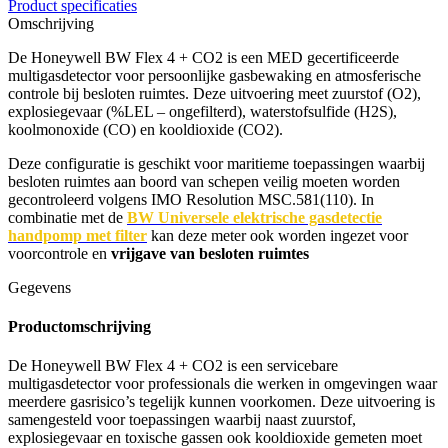
Product specificaties
Omschrijving
De Honeywell BW Flex 4 + CO2 is een MED gecertificeerde
multigasdetector voor persoonlijke gasbewaking en atmosferische
controle bij besloten ruimtes. Deze uitvoering meet zuurstof (O2),
explosiegevaar (%LEL – ongefilterd), waterstofsulfide (H2S),
koolmonoxide (CO) en kooldioxide (CO2).
Deze configuratie is geschikt voor maritieme toepassingen waarbij
besloten ruimtes aan boord van schepen veilig moeten worden
gecontroleerd volgens IMO Resolution MSC.581(110). In
combinatie met de
BW Universele elektrische gasdetectie
handpomp met filter
kan deze meter ook worden ingezet voor
voorcontrole en
vrijgave van besloten ruimtes
Gegevens
Productomschrijving
De Honeywell BW Flex 4 + CO2 is een servicebare
multigasdetector voor professionals die werken in omgevingen waar
meerdere gasrisico’s tegelijk kunnen voorkomen. Deze uitvoering is
samengesteld voor toepassingen waarbij naast zuurstof,
explosiegevaar en toxische gassen ook kooldioxide gemeten moet