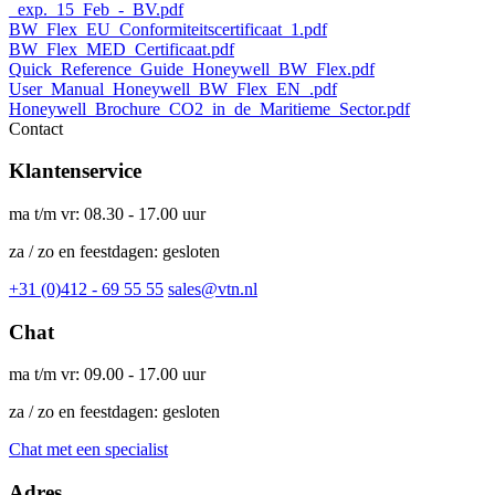
_exp._15_Feb_-_BV.pdf
BW_Flex_EU_Conformiteitscertificaat_1.pdf
BW_Flex_MED_Certificaat.pdf
Quick_Reference_Guide_Honeywell_BW_Flex.pdf
User_Manual_Honeywell_BW_Flex_EN_.pdf
Honeywell_Brochure_CO2_in_de_Maritieme_Sector.pdf
Contact
Klantenservice
ma t/m vr: 08.30 - 17.00 uur
za / zo en feestdagen: gesloten
+31 (0)412 - 69 55 55
sales@vtn.nl
Chat
ma t/m vr: 09.00 - 17.00 uur
za / zo en feestdagen: gesloten
Chat met een specialist
Adres