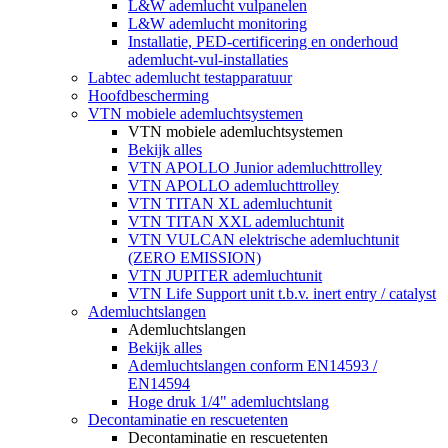
L&W ademlucht vulpanelen
L&W ademlucht monitoring
Installatie, PED-certificering en onderhoud
ademlucht-vul-installaties
Labtec ademlucht testapparatuur
Hoofdbescherming
VTN mobiele ademluchtsystemen
VTN mobiele ademluchtsystemen
Bekijk alles
VTN APOLLO Junior ademluchttrolley
VTN APOLLO ademluchttrolley
VTN TITAN XL ademluchtunit
VTN TITAN XXL ademluchtunit
VTN VULCAN elektrische ademluchtunit
(ZERO EMISSION)
VTN JUPITER ademluchtunit
VTN Life Support unit t.b.v. inert entry / catalyst
Ademluchtslangen
Ademluchtslangen
Bekijk alles
Ademluchtslangen conform EN14593 /
EN14594
Hoge druk 1/4" ademluchtslang
Decontaminatie en rescuetenten
Decontaminatie en rescuetenten