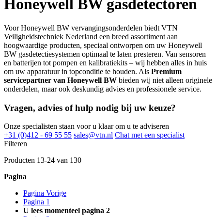
Honeywell BW gasdetectoren
Voor Honeywell BW vervangingsonderdelen biedt VTN
Veiligheidstechniek Nederland een breed assortiment aan
hoogwaardige producten, speciaal ontworpen om uw Honeywell
BW gasdetectiesystemen optimaal te laten presteren. Van sensoren
en batterijen tot pompen en kalibratiekits – wij hebben alles in huis
om uw apparatuur in topconditie te houden. Als
Premium
servicepartner van Honeywell BW
bieden wij niet alleen originele
onderdelen, maar ook deskundig advies en professionele service.
Vragen, advies of hulp nodig bij uw keuze?
Onze specialisten staan voor u klaar om u te adviseren
+31 (0)412 - 69 55 55
sales@vtn.nl
Chat met een specialist
Filteren
Producten
13
-
24
van
130
Pagina
Pagina
Vorige
Pagina
1
U lees momenteel pagina
2