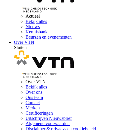
Actueel
Bekijk alles
Nieuws
Kennisbank
Beurzen en evenementen
Over VTN
Sluiten
Over VTN
Bekijk alles
Over ons
Ons team
Contact
Merken
Certificeringen
Uitschrijven Nieuwsbrief
Algemene voorwaarden
Disclaimer & privacy- en cookiebeleid