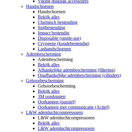
Viking duikpak accessoires
Handschoenen
Handschoenen
Bekijk alles
Chemisch bestending
Snijbestending
Impact bestendig
Disposable (single-use)
Cryogene (koudebestendig)
Lashandschoenen
Adembescherming
Adembescherming
Bekijk alles
Afhankelijke adembescherming (filtering)
Onafhankelijke adembescherming (cilinders)
Gehoorbescherming
Gehoorbescherming
Bekijk alles
3M oordoppen
Oorkappen (passief)
Oorkappen met communicatie (Actief)
L&W ademluchtcompressoren
L&W ademluchtcompressoren
Bekijk alles
L&W ademluchtcompressoren