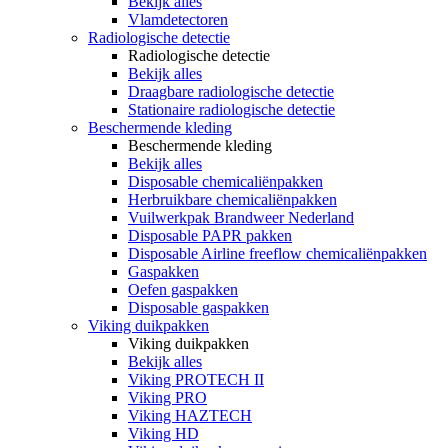
Bekijk alles
Vlamdetectoren
Radiologische detectie
Radiologische detectie
Bekijk alles
Draagbare radiologische detectie
Stationaire radiologische detectie
Beschermende kleding
Beschermende kleding
Bekijk alles
Disposable chemicaliënpakken
Herbruikbare chemicaliënpakken
Vuilwerkpak Brandweer Nederland
Disposable PAPR pakken
Disposable Airline freeflow chemicaliënpakken
Gaspakken
Oefen gaspakken
Disposable gaspakken
Viking duikpakken
Viking duikpakken
Bekijk alles
Viking PROTECH II
Viking PRO
Viking HAZTECH
Viking HD