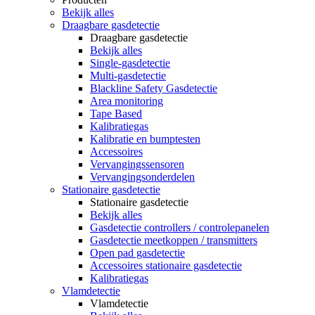
Bekijk alles
Draagbare gasdetectie
Draagbare gasdetectie
Bekijk alles
Single-gasdetectie
Multi-gasdetectie
Blackline Safety Gasdetectie
Area monitoring
Tape Based
Kalibratiegas
Kalibratie en bumptesten
Accessoires
Vervangingssensoren
Vervangingsonderdelen
Stationaire gasdetectie
Stationaire gasdetectie
Bekijk alles
Gasdetectie controllers / controlepanelen
Gasdetectie meetkoppen / transmitters
Open pad gasdetectie
Accessoires stationaire gasdetectie
Kalibratiegas
Vlamdetectie
Vlamdetectie