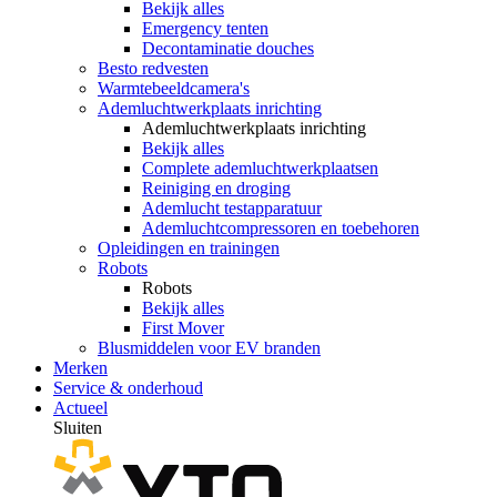
Bekijk alles
Emergency tenten
Decontaminatie douches
Besto redvesten
Warmtebeeldcamera's
Ademluchtwerkplaats inrichting
Ademluchtwerkplaats inrichting
Bekijk alles
Complete ademluchtwerkplaatsen
Reiniging en droging
Ademlucht testapparatuur
Ademluchtcompressoren en toebehoren
Opleidingen en trainingen
Robots
Robots
Bekijk alles
First Mover
Blusmiddelen voor EV branden
Merken
Service & onderhoud
Actueel
Sluiten