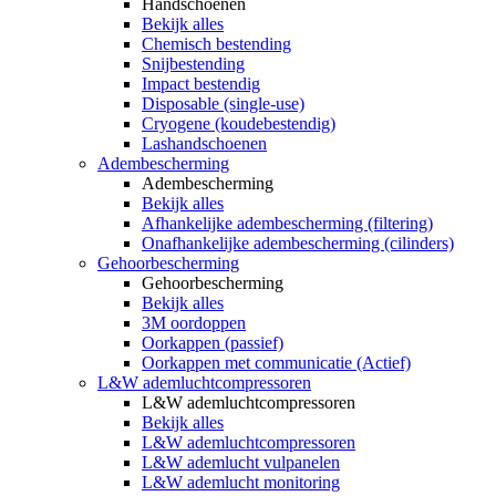
Handschoenen
Bekijk alles
Chemisch bestending
Snijbestending
Impact bestendig
Disposable (single-use)
Cryogene (koudebestendig)
Lashandschoenen
Adembescherming
Adembescherming
Bekijk alles
Afhankelijke adembescherming (filtering)
Onafhankelijke adembescherming (cilinders)
Gehoorbescherming
Gehoorbescherming
Bekijk alles
3M oordoppen
Oorkappen (passief)
Oorkappen met communicatie (Actief)
L&W ademluchtcompressoren
L&W ademluchtcompressoren
Bekijk alles
L&W ademluchtcompressoren
L&W ademlucht vulpanelen
L&W ademlucht monitoring