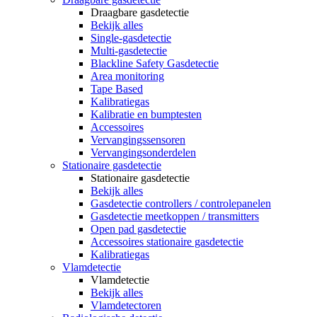
Draagbare gasdetectie
Bekijk alles
Single-gasdetectie
Multi-gasdetectie
Blackline Safety Gasdetectie
Area monitoring
Tape Based
Kalibratiegas
Kalibratie en bumptesten
Accessoires
Vervangingssensoren
Vervangingsonderdelen
Stationaire gasdetectie
Stationaire gasdetectie
Bekijk alles
Gasdetectie controllers / controlepanelen
Gasdetectie meetkoppen / transmitters
Open pad gasdetectie
Accessoires stationaire gasdetectie
Kalibratiegas
Vlamdetectie
Vlamdetectie
Bekijk alles
Vlamdetectoren