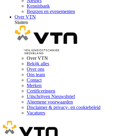
Nieuws
Kennisbank
Beurzen en evenementen
Over VTN
Sluiten
Over VTN
Bekijk alles
Over ons
Ons team
Contact
Merken
Certificeringen
Uitschrijven Nieuwsbrief
Algemene voorwaarden
Disclaimer & privacy- en cookiebeleid
Vacatures