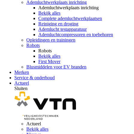
Ademluchtwerkplaats inrichting
Ademluchtwerkplaats inrichting
Bekijk alles
Complete ademluchtwerkplaatsen
Reiniging en droging
Ademlucht testapparatuur
Ademluchtcompressoren en toebehoren
Opleidingen en trainingen
Robots
Robots
Bekijk alles
First Mover
Blusmiddelen voor EV branden
Merken
Service & onderhoud
Actueel
Sluiten
Actueel
Bekijk alles