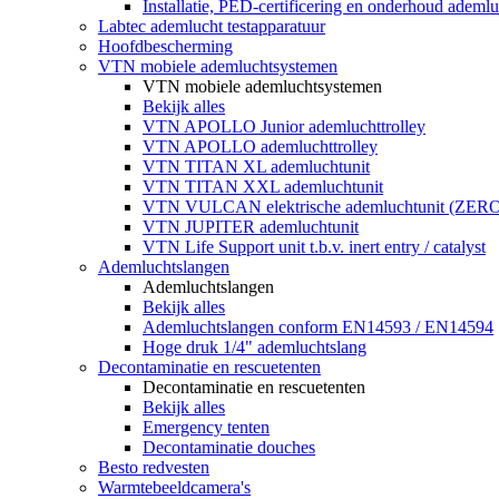
Installatie, PED-certificering en onderhoud ademluc
Labtec ademlucht testapparatuur
Hoofdbescherming
VTN mobiele ademluchtsystemen
VTN mobiele ademluchtsystemen
Bekijk alles
VTN APOLLO Junior ademluchttrolley
VTN APOLLO ademluchttrolley
VTN TITAN XL ademluchtunit
VTN TITAN XXL ademluchtunit
VTN VULCAN elektrische ademluchtunit (ZE
VTN JUPITER ademluchtunit
VTN Life Support unit t.b.v. inert entry / catalyst
Ademluchtslangen
Ademluchtslangen
Bekijk alles
Ademluchtslangen conform EN14593 / EN14594
Hoge druk 1/4" ademluchtslang
Decontaminatie en rescuetenten
Decontaminatie en rescuetenten
Bekijk alles
Emergency tenten
Decontaminatie douches
Besto redvesten
Warmtebeeldcamera's