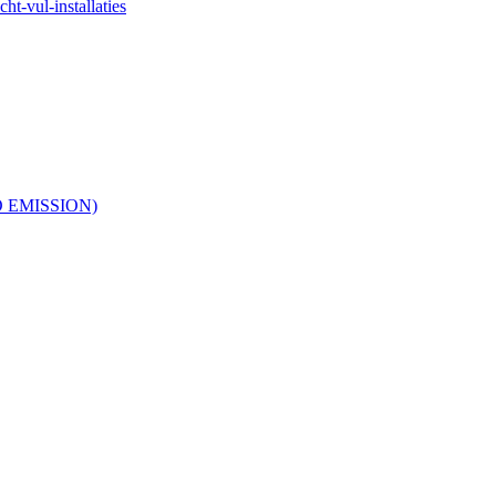
ht-vul-installaties
RO EMISSION)