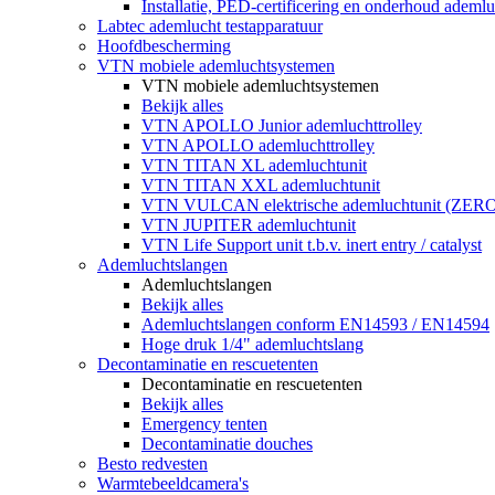
Installatie, PED-certificering en onderhoud ademluc
Labtec ademlucht testapparatuur
Hoofdbescherming
VTN mobiele ademluchtsystemen
VTN mobiele ademluchtsystemen
Bekijk alles
VTN APOLLO Junior ademluchttrolley
VTN APOLLO ademluchttrolley
VTN TITAN XL ademluchtunit
VTN TITAN XXL ademluchtunit
VTN VULCAN elektrische ademluchtunit (ZE
VTN JUPITER ademluchtunit
VTN Life Support unit t.b.v. inert entry / catalyst
Ademluchtslangen
Ademluchtslangen
Bekijk alles
Ademluchtslangen conform EN14593 / EN14594
Hoge druk 1/4" ademluchtslang
Decontaminatie en rescuetenten
Decontaminatie en rescuetenten
Bekijk alles
Emergency tenten
Decontaminatie douches
Besto redvesten
Warmtebeeldcamera's