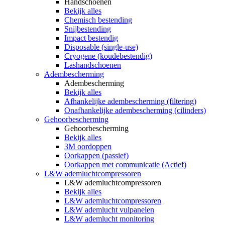
Handschoenen
Bekijk alles
Chemisch bestending
Snijbestending
Impact bestendig
Disposable (single-use)
Cryogene (koudebestendig)
Lashandschoenen
Adembescherming
Adembescherming
Bekijk alles
Afhankelijke adembescherming (filtering)
Onafhankelijke adembescherming (cilinders)
Gehoorbescherming
Gehoorbescherming
Bekijk alles
3M oordoppen
Oorkappen (passief)
Oorkappen met communicatie (Actief)
L&W ademluchtcompressoren
L&W ademluchtcompressoren
Bekijk alles
L&W ademluchtcompressoren
L&W ademlucht vulpanelen
L&W ademlucht monitoring