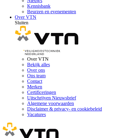
Nieuws
Kennisbank
Beurzen en evenementen
Over VTN
Sluiten
Over VTN
Bekijk alles
Over ons
Ons team
Contact
Merken
Certificeringen
Uitschrijven Nieuwsbrief
Algemene voorwaarden
Disclaimer & privacy- en cookiebeleid
Vacatures