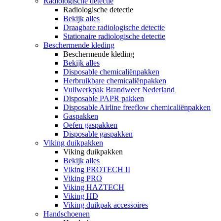
Radiologische detectie
Radiologische detectie
Bekijk alles
Draagbare radiologische detectie
Stationaire radiologische detectie
Beschermende kleding
Beschermende kleding
Bekijk alles
Disposable chemicaliënpakken
Herbruikbare chemicaliënpakken
Vuilwerkpak Brandweer Nederland
Disposable PAPR pakken
Disposable Airline freeflow chemicaliënpakken
Gaspakken
Oefen gaspakken
Disposable gaspakken
Viking duikpakken
Viking duikpakken
Bekijk alles
Viking PROTECH II
Viking PRO
Viking HAZTECH
Viking HD
Viking duikpak accessoires
Handschoenen