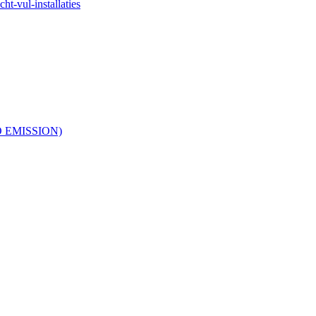
ht-vul-installaties
RO EMISSION)