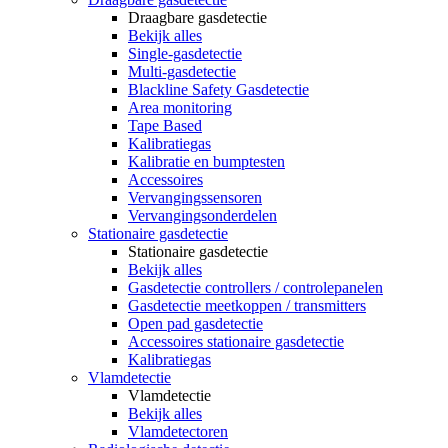
Draagbare gasdetectie
Bekijk alles
Single-gasdetectie
Multi-gasdetectie
Blackline Safety Gasdetectie
Area monitoring
Tape Based
Kalibratiegas
Kalibratie en bumptesten
Accessoires
Vervangingssensoren
Vervangingsonderdelen
Stationaire gasdetectie
Stationaire gasdetectie
Bekijk alles
Gasdetectie controllers / controlepanelen
Gasdetectie meetkoppen / transmitters
Open pad gasdetectie
Accessoires stationaire gasdetectie
Kalibratiegas
Vlamdetectie
Vlamdetectie
Bekijk alles
Vlamdetectoren