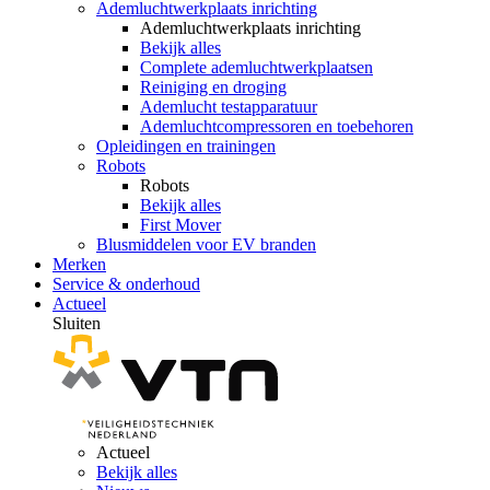
Ademluchtwerkplaats inrichting
Ademluchtwerkplaats inrichting
Bekijk alles
Complete ademluchtwerkplaatsen
Reiniging en droging
Ademlucht testapparatuur
Ademluchtcompressoren en toebehoren
Opleidingen en trainingen
Robots
Robots
Bekijk alles
First Mover
Blusmiddelen voor EV branden
Merken
Service & onderhoud
Actueel
Sluiten
Actueel
Bekijk alles