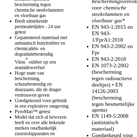
beschermingsvereist
bescherming tegen
voor chemische
chemische steekvlammen
steekvlammen en
en vloeibaar gas
vloeibaar gas*
Biedt uitstekende
permeatietijden - 24 uur
EN
943-1:2015 en
getest
EN 943-
Gepatenteerd materiaal met
1/FprA1:2018
antistatisch butylrubber en
EN 943-2:2002 en
chemicaliën- en
Fpr
degradatiebestendig
EN
943-2:2018
®
Viton
-rubber op een
EN 1073-2:2002
aramideweefsel
(bescherming
Hoge mate van
tegen radioactieve
bescherming,
schuurbestendig en
deeltjes) • EN
duurzaam, die de drager
14126:2003
vertrouwen geven
(bescherming
Goedgekeurd voor gebruik
tegen besmettelijke
in een explosieve omgeving
agentia)
PyroMan™-getest
EN 1149-5:2008
Model dat zich al bewezen
(antistatisch
heeft en over alle bekende
merken onafhankelijk
materiaal)
zuurstofapparaten en
Goedgekeurd voor