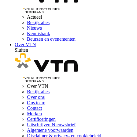
Actueel
Bekijk alles
Nieuws
Kennisbank
Beurzen en evenementen
Over VTN
Sluiten
Over VTN
Bekijk alles
Over ons
Ons team
Contact
Merken
Certificeringen
Uitschrijven Nieuwsbrief
Algemene voorwaarden
Disclaimer & privacy- en cookiebeleid