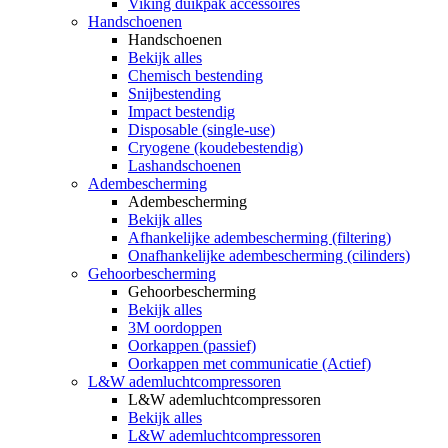
Viking duikpak accessoires
Handschoenen
Handschoenen
Bekijk alles
Chemisch bestending
Snijbestending
Impact bestendig
Disposable (single-use)
Cryogene (koudebestendig)
Lashandschoenen
Adembescherming
Adembescherming
Bekijk alles
Afhankelijke adembescherming (filtering)
Onafhankelijke adembescherming (cilinders)
Gehoorbescherming
Gehoorbescherming
Bekijk alles
3M oordoppen
Oorkappen (passief)
Oorkappen met communicatie (Actief)
L&W ademluchtcompressoren
L&W ademluchtcompressoren
Bekijk alles
L&W ademluchtcompressoren