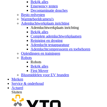
Bekijk alles
Emergency tenten
Decontaminatie douches
Besto redvesten
Warmtebeeldcamera's
Ademluchtwerkplaats inrichting
Ademluchtwerkplaats inrichting
Bekijk alles
Complete ademluchtwerkplaatsen
Reiniging en droging
Ademlucht testapparatuur
Ademluchtcompressoren en toebehoren
Opleidingen en trainingen
Robots
Robots
Bekijk alles
First Mover
Blusmiddelen voor EV branden
Merken
Service & onderhoud
Actueel
Sluiten