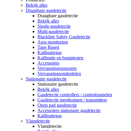
Bekijk alles
Draagbare gasdetectie
Draagbare gasdetectie
Bekijk alles
Single-gasdetectie
Multi-gasdetectie
Blackline Safety Gasdetectie
Area monitoring
Tape Based
Kalibratiegas
Kalibratie en bumptesten
Accessoires
Vervangingssensoren
Vervangingsonderdelen
Stationaire gasdetectie
Stationaire gasdetectie
Bekijk alles
Gasdetectie controllers / controlepanelen
Gasdetectie meetkoppen / transmitters
Open pad gasdetectie
Accessoires stationaire gasdetectie
Kalibratiegas
Vlamdetectie
Vlamdetectie