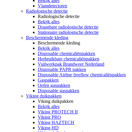
Bekijk alles
Vlamdetectoren
Radiologische detectie
Radiologische detectie
Bekijk alles
Draagbare radiologische detectie
Stationaire radiologische detectie
Beschermende kleding
Beschermende kleding
Bekijk alles
Disposable chemicaliënpakken
Herbruikbare chemicaliënpakken
Vuilwerkpak Brandweer Nederland
Disposable PAPR pakken
Disposable Airline freeflow chemicaliënpakken
Gaspakken
Oefen gaspakken
Disposable gaspakken
Viking duikpakken
Viking duikpakken
Bekijk alles
Viking PROTECH II
Viking PRO
Viking HAZTECH
Viking HD