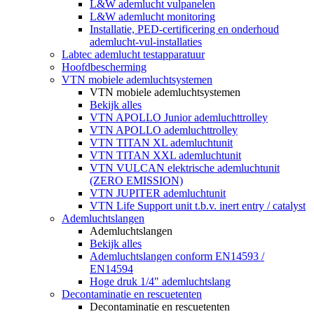
L&W ademlucht vulpanelen
L&W ademlucht monitoring
Installatie, PED-certificering en onderhoud
ademlucht-vul-installaties
Labtec ademlucht testapparatuur
Hoofdbescherming
VTN mobiele ademluchtsystemen
VTN mobiele ademluchtsystemen
Bekijk alles
VTN APOLLO Junior ademluchttrolley
VTN APOLLO ademluchttrolley
VTN TITAN XL ademluchtunit
VTN TITAN XXL ademluchtunit
VTN VULCAN elektrische ademluchtunit
(ZERO EMISSION)
VTN JUPITER ademluchtunit
VTN Life Support unit t.b.v. inert entry / catalyst
Ademluchtslangen
Ademluchtslangen
Bekijk alles
Ademluchtslangen conform EN14593 /
EN14594
Hoge druk 1/4" ademluchtslang
Decontaminatie en rescuetenten
Decontaminatie en rescuetenten