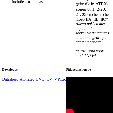
luchtfles-maten past
gebruik in ATEX-
zones 0, 1, 2/20,
21
, 22 en chemische
groep IIA, IIB, IIC
*
Alleen pakken met
ingenaaide
sokken/korte laarsjes
en binnen gedragen
ademluchttoestel.
*Uitsluitend voor
model NFPA
Downloads
Uitkleedinstructie
Datasheet_Alphatec_EVO_CV_VP1.pdf