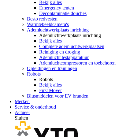
Bekijk alles
Emergency tenten
Decontaminatie douches
Besto redvesten
Warmtebeeldcamera's
Ademluchtwerkplaats inrichting
Ademluchtwerkplaats inrichting
Bekijk alles
Complete ademluchtwerkplaatsen
Reiniging en droging
Ademlucht testapparatuur
Ademluchtcompressoren en toebehoren
Opleidingen en trainingen
Robots
Robots
Bekijk alles
First Mover
Blusmiddelen voor EV branden
Merken
Service & onderhoud
Actueel
Sluiten