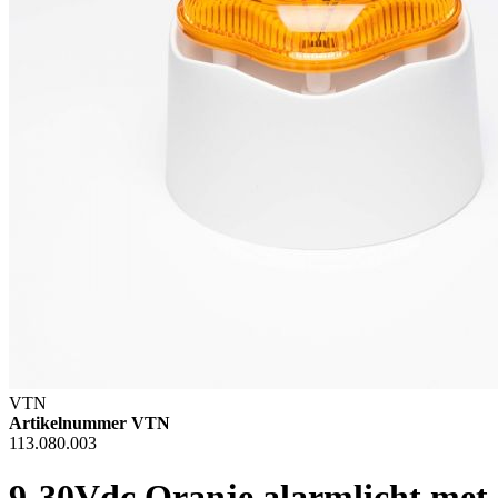
VTN
Artikelnummer VTN
113.080.003
9-30Vdc Oranje alarmlicht met