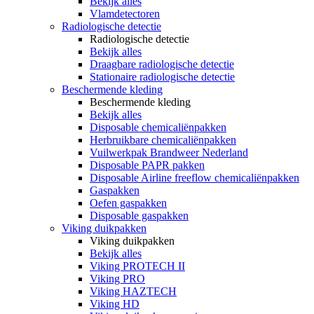
Bekijk alles
Vlamdetectoren
Radiologische detectie
Radiologische detectie
Bekijk alles
Draagbare radiologische detectie
Stationaire radiologische detectie
Beschermende kleding
Beschermende kleding
Bekijk alles
Disposable chemicaliënpakken
Herbruikbare chemicaliënpakken
Vuilwerkpak Brandweer Nederland
Disposable PAPR pakken
Disposable Airline freeflow chemicaliënpakken
Gaspakken
Oefen gaspakken
Disposable gaspakken
Viking duikpakken
Viking duikpakken
Bekijk alles
Viking PROTECH II
Viking PRO
Viking HAZTECH
Viking HD