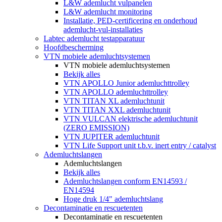
L&W ademlucht vulpanelen
L&W ademlucht monitoring
Installatie, PED-certificering en onderhoud
ademlucht-vul-installaties
Labtec ademlucht testapparatuur
Hoofdbescherming
VTN mobiele ademluchtsystemen
VTN mobiele ademluchtsystemen
Bekijk alles
VTN APOLLO Junior ademluchttrolley
VTN APOLLO ademluchttrolley
VTN TITAN XL ademluchtunit
VTN TITAN XXL ademluchtunit
VTN VULCAN elektrische ademluchtunit
(ZERO EMISSION)
VTN JUPITER ademluchtunit
VTN Life Support unit t.b.v. inert entry / catalyst
Ademluchtslangen
Ademluchtslangen
Bekijk alles
Ademluchtslangen conform EN14593 /
EN14594
Hoge druk 1/4" ademluchtslang
Decontaminatie en rescuetenten
Decontaminatie en rescuetenten