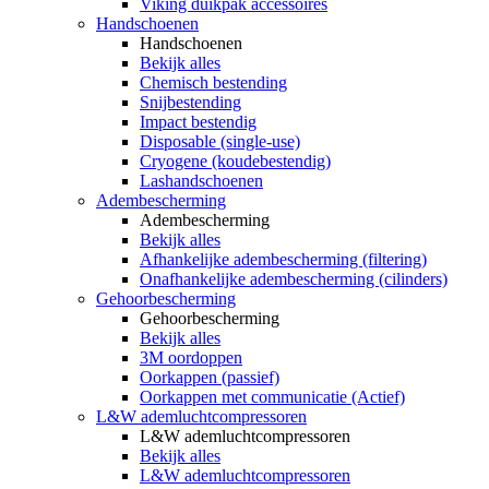
Viking duikpak accessoires
Handschoenen
Handschoenen
Bekijk alles
Chemisch bestending
Snijbestending
Impact bestendig
Disposable (single-use)
Cryogene (koudebestendig)
Lashandschoenen
Adembescherming
Adembescherming
Bekijk alles
Afhankelijke adembescherming (filtering)
Onafhankelijke adembescherming (cilinders)
Gehoorbescherming
Gehoorbescherming
Bekijk alles
3M oordoppen
Oorkappen (passief)
Oorkappen met communicatie (Actief)
L&W ademluchtcompressoren
L&W ademluchtcompressoren
Bekijk alles
L&W ademluchtcompressoren