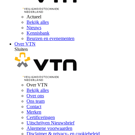
Actueel
Bekijk alles
Nieuws
Kennisbank
Beurzen en evenementen
Over VTN
Sluiten
Over VTN
Bekijk alles
Over ons
Ons team
Contact
Merken
Certificeringen
Uitschrijven Nieuwsbrief
Algemene voorwaarden
Disclaimer & privacy- en cookiebeleid