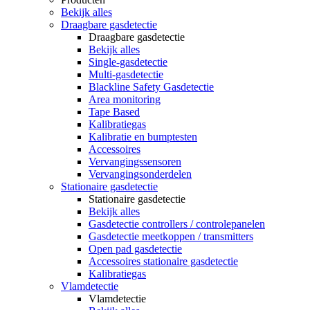
Bekijk alles
Draagbare gasdetectie
Draagbare gasdetectie
Bekijk alles
Single-gasdetectie
Multi-gasdetectie
Blackline Safety Gasdetectie
Area monitoring
Tape Based
Kalibratiegas
Kalibratie en bumptesten
Accessoires
Vervangingssensoren
Vervangingsonderdelen
Stationaire gasdetectie
Stationaire gasdetectie
Bekijk alles
Gasdetectie controllers / controlepanelen
Gasdetectie meetkoppen / transmitters
Open pad gasdetectie
Accessoires stationaire gasdetectie
Kalibratiegas
Vlamdetectie
Vlamdetectie