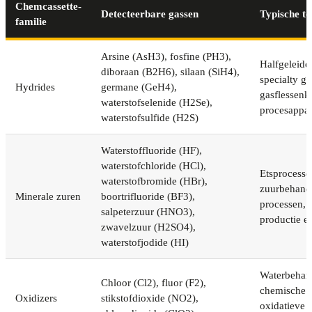
Chemcassette-
Detecteerbare gassen
Typische to
familie
Arsine (AsH3), fosfine (PH3),
Halfgeleide
diboraan (B2H6), silaan (SiH4),
specialty ga
Hydrides
germane (GeH4),
gasflessenk
waterstofselenide (H2Se),
procesappar
waterstofsulfide (H2S)
Waterstoffluoride (HF),
waterstofchloride (HCl),
Etsprocesse
waterstofbromide (HBr),
zuurbehande
Minerale zuren
boortrifluoride (BF3),
processen, 
salpeterzuur (HNO3),
productie e
zwavelzuur (H2SO4),
waterstofjodide (HI)
Waterbehan
Chloor (Cl2), fluor (F2),
chemische p
Oxidizers
stikstofdioxide (NO2),
oxidatieve 