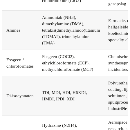
chloordioxide (ClO2)
gasopslag.
Ammoniak (NH3),
Farmacie, c
dimethylamine (DMA),
halfgeleide
Amines
tetrakis(dimethylamido)titanium
koeltechnie
(TDMAT), trimethylamine
specialty ch
(TMA)
Fosgeen (COCl2),
Chemische p
Fosgeen /
ethylchloroformate (ECF),
synthesepro
chloroformates
methylchloroformate (MCF)
incidentres
Polyurethaa
coating, lij
TDI, MDI, HDI, H6XDI,
Di-isocyanaten
schuimen,
HMDI, IPDI, XDI
spuitproces
industriële
Aerospace, 
Hydrazine (N2H4),
research, sp