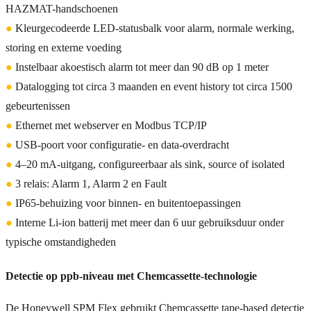
HAZMAT-handschoenen
●
Kleurgecodeerde LED-statusbalk voor alarm, normale werking,
storing en externe voeding
●
Instelbaar akoestisch alarm tot meer dan 90 dB op 1 meter
●
Datalogging tot circa 3 maanden en event history tot circa 1500
gebeurtenissen
●
Ethernet met webserver en Modbus TCP/IP
●
USB-poort voor configuratie- en data-overdracht
●
4–20 mA-uitgang, configureerbaar als sink, source of isolated
●
3 relais: Alarm 1, Alarm 2 en Fault
●
IP65-behuizing voor binnen- en buitentoepassingen
●
Interne Li-ion batterij met meer dan 6 uur gebruiksduur onder
typische omstandigheden
Detectie op ppb-niveau met Chemcassette-technologie
De Honeywell SPM Flex gebruikt Chemcassette tape-based detectie