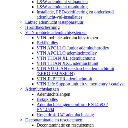
L&W ademlucht vulpanelen
L&W ademlucht monitoring
Installatie, PED-certificering en onderhoud
ademlucht-vul-installaties
Labtec ademlucht testapparatuur
Hoofdbescherming
VTN mobiele ademluchtsystemen
VTN mobiele ademluchtsystemen
Bekijk alles
VTN APOLLO Junior ademluchttrolley
VTN APOLLO ademluchttrolley
VTN TITAN XL ademluchtunit
VTN TITAN XXL ademluchtunit
VTN VULCAN elektrische ademluchtunit
(ZERO EMISSION)
VTN JUPITER ademluchtunit
VTN Life Support unit t.b.v. inert entry / catalyst
Ademluchtslangen
Ademluchtslangen
Bekijk alles
Ademluchtslangen conform EN14593 /
EN14594
Hoge druk 1/4" ademluchtslang
Decontaminatie en rescuetenten
Decontaminatie en rescuetenten