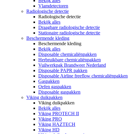
Bekijk alles
Vlamdetectoren
Radiologische detectie
Radiologische detectie
Bekijk alles
Draagbare radiologische detectie
Stationaire radiologische detectie
Beschermende kleding
Beschermende kleding
Bekijk alles
Disposable chemicaliënpakken
Herbruikbare chemicaliënpakken
Vuilwerkpak Brandweer Nederland
Disposable PAPR pakken
Disposable Airline freeflow chemicaliënpakken
Gaspakken
Oefen gaspakken
Disposable gaspakken
Viking duikpakken
Viking duikpakken
Bekijk alles
Viking PROTECH II
Viking PRO
Viking HAZTECH
Viking HD