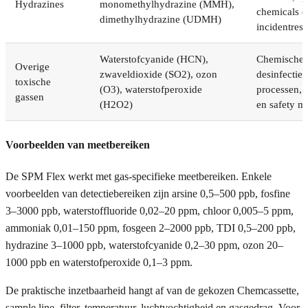
Hydrazines
monomethylhydrazine (MMH),
chemicals e
dimethylhydrazine (UDMH)
incidentres
Waterstofcyanide (HCN),
Chemische 
Overige
zwaveldioxide (SO2), ozon
desinfectie,
toxische
(O3), waterstofperoxide
processen, l
gassen
(H2O2)
en safety m
Voorbeelden van meetbereiken
De SPM Flex werkt met gas-specifieke meetbereiken. Enkele
voorbeelden van detectiebereiken zijn arsine 0,5–500 ppb, fosfine
3–3000 ppb, waterstoffluoride 0,02–20 ppm, chloor 0,005–5 ppm,
ammoniak 0,01–150 ppm, fosgeen 2–2000 ppb, TDI 0,5–200 ppb,
hydrazine 3–1000 ppb, waterstofcyanide 0,2–30 ppm, ozon 20–
1000 ppb en waterstofperoxide 0,1–3 ppm.
De praktische inzetbaarheid hangt af van de gekozen Chemcassette,
sample line, filter, temperatuur, luchtvochtigheid en gasgedrag. Voor