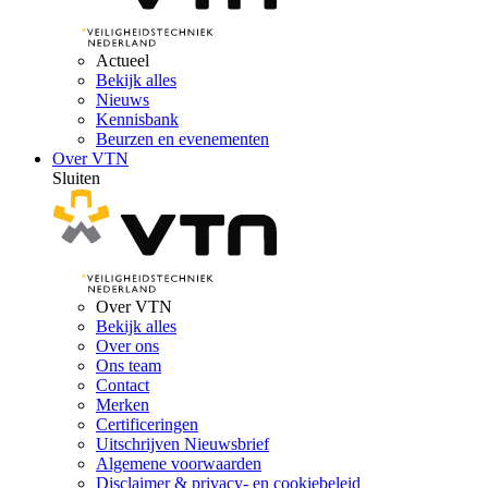
Actueel
Bekijk alles
Nieuws
Kennisbank
Beurzen en evenementen
Over VTN
Sluiten
Over VTN
Bekijk alles
Over ons
Ons team
Contact
Merken
Certificeringen
Uitschrijven Nieuwsbrief
Algemene voorwaarden
Disclaimer & privacy- en cookiebeleid