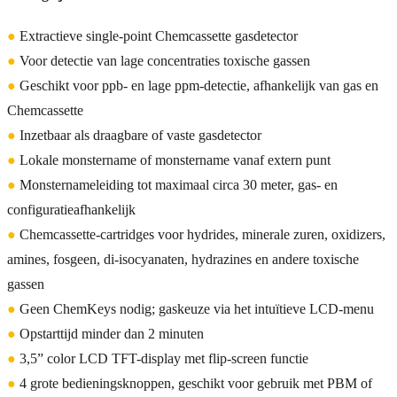
●
Extractieve single-point Chemcassette gasdetector
●
Voor detectie van lage concentraties toxische gassen
●
Geschikt voor ppb- en lage ppm-detectie, afhankelijk van gas en
Chemcassette
●
Inzetbaar als draagbare of vaste gasdetector
●
Lokale monstername of monstername vanaf extern punt
●
Monsternameleiding tot maximaal circa 30 meter, gas- en
configuratieafhankelijk
●
Chemcassette-cartridges voor hydrides, minerale zuren, oxidizers,
amines, fosgeen, di-isocyanaten, hydrazines en andere toxische
gassen
●
Geen ChemKeys nodig; gaskeuze via het intuïtieve LCD-menu
●
Opstarttijd minder dan 2 minuten
●
3,5” color LCD TFT-display met flip-screen functie
●
4 grote bedieningsknoppen, geschikt voor gebruik met PBM of