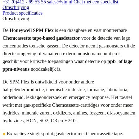
+31 (0)412 - 69 55 55
sales@vtn.nl
Chat met een specialist
Omschrijving
Product specificaties
Omschrijving
De
Honeywell SPM Flex
is een draagbare en vast monteerbare
Chemcassette tape-based gasdetector
voor de detectie van lage
concentraties toxische gassen. De detector neemt gasmonsters uit de
directe omgeving of vanaf een extern monsternamepunt en is
geschikt voor kritische toepassingen waar detectie op
ppb- of lage
ppm-niveaus
noodzakelijk is.
De SPM Flex is ontwikkeld voor onder andere
halfgeleiderproductie, chemische industrie, farmacie, laboratoria,
onderhoud, lekkageonderzoek en emergency response. Het toestel
werkt met gas-specifieke Chemcassette-cartridges voor onder meer
hydrides, minerale zuren, oxidizers, amines, fosgeen, di-isocyanaten,
hydrazines, HCN, SO2, O3 en H2O2.
●
Extractieve single-point gasdetector met Chemcassette tape-