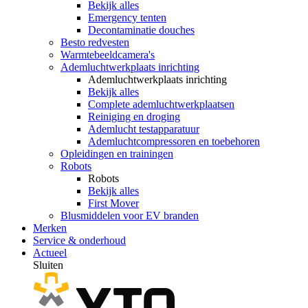
Bekijk alles
Emergency tenten
Decontaminatie douches
Besto redvesten
Warmtebeeldcamera's
Ademluchtwerkplaats inrichting
Ademluchtwerkplaats inrichting
Bekijk alles
Complete ademluchtwerkplaatsen
Reiniging en droging
Ademlucht testapparatuur
Ademluchtcompressoren en toebehoren
Opleidingen en trainingen
Robots
Robots
Bekijk alles
First Mover
Blusmiddelen voor EV branden
Merken
Service & onderhoud
Actueel
Sluiten