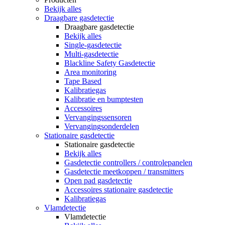
Bekijk alles
Draagbare gasdetectie
Draagbare gasdetectie
Bekijk alles
Single-gasdetectie
Multi-gasdetectie
Blackline Safety Gasdetectie
Area monitoring
Tape Based
Kalibratiegas
Kalibratie en bumptesten
Accessoires
Vervangingssensoren
Vervangingsonderdelen
Stationaire gasdetectie
Stationaire gasdetectie
Bekijk alles
Gasdetectie controllers / controlepanelen
Gasdetectie meetkoppen / transmitters
Open pad gasdetectie
Accessoires stationaire gasdetectie
Kalibratiegas
Vlamdetectie
Vlamdetectie