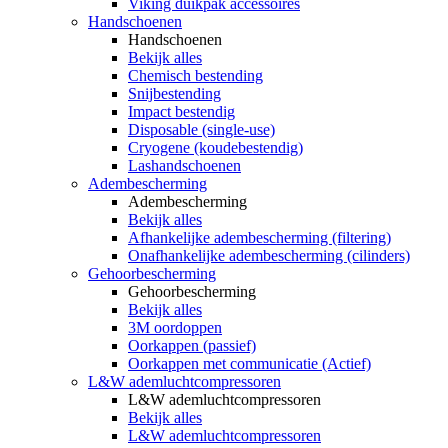
Viking duikpak accessoires
Handschoenen
Handschoenen
Bekijk alles
Chemisch bestending
Snijbestending
Impact bestendig
Disposable (single-use)
Cryogene (koudebestendig)
Lashandschoenen
Adembescherming
Adembescherming
Bekijk alles
Afhankelijke adembescherming (filtering)
Onafhankelijke adembescherming (cilinders)
Gehoorbescherming
Gehoorbescherming
Bekijk alles
3M oordoppen
Oorkappen (passief)
Oorkappen met communicatie (Actief)
L&W ademluchtcompressoren
L&W ademluchtcompressoren
Bekijk alles
L&W ademluchtcompressoren