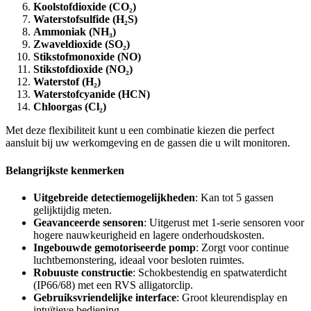
Koolstofdioxide (CO₂)
Waterstofsulfide (H₂S)
Ammoniak (NH₃)
Zwaveldioxide (SO₂)
Stikstofmonoxide (NO)
Stikstofdioxide (NO₂)
Waterstof (H₂)
Waterstofcyanide (HCN)
Chloorgas (Cl₂)
Met deze flexibiliteit kunt u een combinatie kiezen die perfect
aansluit bij uw werkomgeving en de gassen die u wilt monitoren.
Belangrijkste kenmerken
Uitgebreide detectiemogelijkheden
: Kan tot 5 gassen
gelijktijdig meten.
Geavanceerde sensoren
: Uitgerust met 1-serie sensoren voor
hogere nauwkeurigheid en lagere onderhoudskosten.
Ingebouwde gemotoriseerde pomp
: Zorgt voor continue
luchtbemonstering, ideaal voor besloten ruimtes.
Robuuste constructie
: Schokbestendig en spatwaterdicht
(IP66/68) met een RVS alligatorclip.
Gebruiksvriendelijke interface
: Groot kleurendisplay en
intuïtieve bediening.