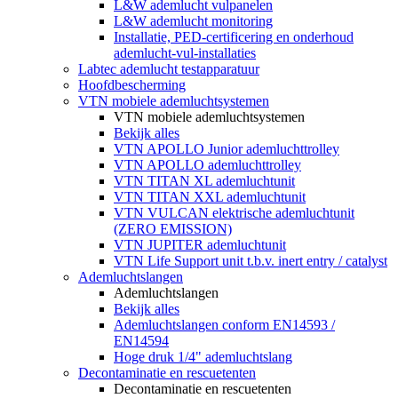
L&W ademlucht vulpanelen
L&W ademlucht monitoring
Installatie, PED-certificering en onderhoud
ademlucht-vul-installaties
Labtec ademlucht testapparatuur
Hoofdbescherming
VTN mobiele ademluchtsystemen
VTN mobiele ademluchtsystemen
Bekijk alles
VTN APOLLO Junior ademluchttrolley
VTN APOLLO ademluchttrolley
VTN TITAN XL ademluchtunit
VTN TITAN XXL ademluchtunit
VTN VULCAN elektrische ademluchtunit
(ZERO EMISSION)
VTN JUPITER ademluchtunit
VTN Life Support unit t.b.v. inert entry / catalyst
Ademluchtslangen
Ademluchtslangen
Bekijk alles
Ademluchtslangen conform EN14593 /
EN14594
Hoge druk 1/4" ademluchtslang
Decontaminatie en rescuetenten
Decontaminatie en rescuetenten