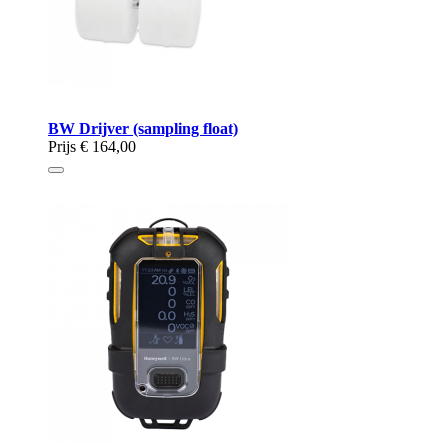
BW Drijver (sampling float)
Prijs
€ 164,00