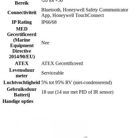
-20 tot +50
Bereik
Bluetooth, Honeywell Safety Communicator
Connectiviteit
App, Honeywell TouchConnect
IP Rating
IP66/68
MED
Gecertificeerd
(Marine
Nee
Equipment
Directive
2014/90/EU)
ATEX
ATEX Gecertificeerd
Levensduur
Serviceable
meter
Luchtvochtigheid
5% tot 95% RV (niet-condenserend)
Gebruiksduur
18 uur (14 uur met PID of IR sensor)
Batterij
Handige opties