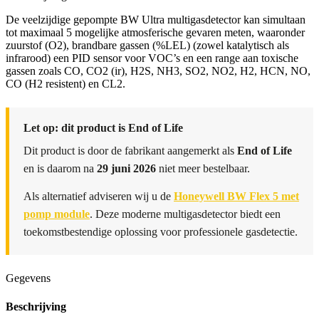
De veelzijdige gepompte BW Ultra multigasdetector kan simultaan
tot maximaal 5 mogelijke atmosferische gevaren meten, waaronder
zuurstof (O2), brandbare gassen (%LEL) (zowel katalytisch als
infrarood) een PID sensor voor VOC’s en een range aan toxische
gassen zoals CO, CO2 (ir), H2S, NH3, SO2, NO2, H2, HCN, NO,
CO (H2 resistent) en CL2.
Let op: dit product is End of Life
Dit product is door de fabrikant aangemerkt als
End of Life
en is daarom na
29 juni 2026
niet meer bestelbaar.
Als alternatief adviseren wij u de
Honeywell BW Flex 5 met
pomp module
. Deze moderne multigasdetector biedt een
toekomstbestendige oplossing voor professionele gasdetectie.
Gegevens
Beschrijving