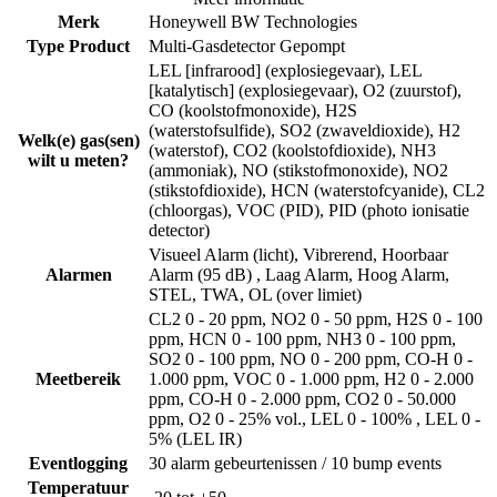
Merk
Honeywell BW Technologies
Type Product
Multi-Gasdetector Gepompt
LEL [infrarood] (explosiegevaar), LEL
[katalytisch] (explosiegevaar), O2 (zuurstof),
CO (koolstofmonoxide), H2S
(waterstofsulfide), SO2 (zwaveldioxide), H2
Welk(e) gas(sen)
(waterstof), CO2 (koolstofdioxide), NH3
wilt u meten?
(ammoniak), NO (stikstofmonoxide), NO2
(stikstofdioxide), HCN (waterstofcyanide), CL2
(chloorgas), VOC (PID), PID (photo ionisatie
detector)
Visueel Alarm (licht), Vibrerend, Hoorbaar
Alarmen
Alarm (95 dB) , Laag Alarm, Hoog Alarm,
STEL, TWA, OL (over limiet)
CL2 0 - 20 ppm, NO2 0 - 50 ppm, H2S 0 - 100
ppm, HCN 0 - 100 ppm, NH3 0 - 100 ppm,
SO2 0 - 100 ppm, NO 0 - 200 ppm, CO-H 0 -
Meetbereik
1.000 ppm, VOC 0 - 1.000 ppm, H2 0 - 2.000
ppm, CO-H 0 - 2.000 ppm, CO2 0 - 50.000
ppm, O2 0 - 25% vol., LEL 0 - 100% , LEL 0 -
5% (LEL IR)
Eventlogging
30 alarm gebeurtenissen / 10 bump events
Temperatuur