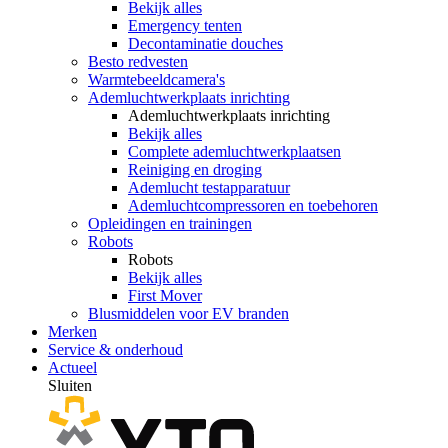
Bekijk alles
Emergency tenten
Decontaminatie douches
Besto redvesten
Warmtebeeldcamera's
Ademluchtwerkplaats inrichting
Ademluchtwerkplaats inrichting
Bekijk alles
Complete ademluchtwerkplaatsen
Reiniging en droging
Ademlucht testapparatuur
Ademluchtcompressoren en toebehoren
Opleidingen en trainingen
Robots
Robots
Bekijk alles
First Mover
Blusmiddelen voor EV branden
Merken
Service & onderhoud
Actueel
Sluiten