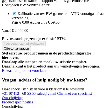
gepersonaliseerd kalibratierapport van ons gecertificeerde
Honeywell BW Service Center.
Kalibratie van uw BW gasmeter te VTN voorafgaand aan
verzending
Prijs
€ 0,00
Adviesprijs
€ 59,00
Vanaf
€ 2.446,00
Bovenstaande prijzen zijn exclusief BTW.
Toevoegen aan winkelwagen
Offerte aanvragen
Stel eerst uw product samen in de productconfigurator
hierboven.
Doorloop alle stappen en maak uw selectie compleet.
Daarna kunt u het product aan uw winkelwagen toevoegen.
Bewaar dit product voor later
Vragen, advies of hulp nodig bij uw keuze?
Onze specialisten staan voor u klaar om u te adviseren
+31 (0)412 - 69 55 55
sales@vtn.nl
Chat met een specialist
Omschrijving
Product specificaties
Omschrijving