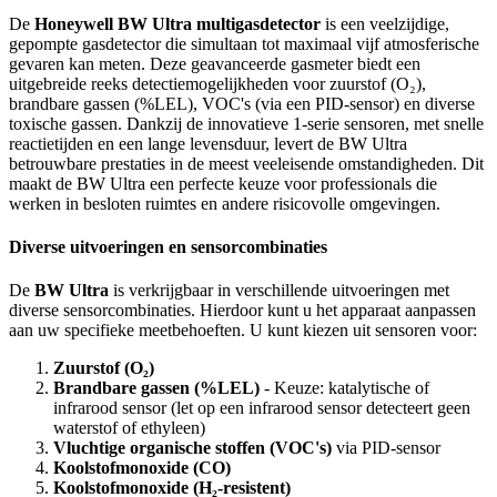
De
Honeywell BW Ultra multigasdetector
is een veelzijdige,
gepompte gasdetector die simultaan tot maximaal vijf atmosferische
gevaren kan meten. Deze geavanceerde gasmeter biedt een
uitgebreide reeks detectiemogelijkheden voor zuurstof (O₂),
brandbare gassen (%LEL), VOC's (via een PID-sensor) en diverse
toxische gassen. Dankzij de innovatieve 1-serie sensoren, met snelle
reactietijden en een lange levensduur, levert de BW Ultra
betrouwbare prestaties in de meest veeleisende omstandigheden. Dit
maakt de BW Ultra een perfecte keuze voor professionals die
werken in besloten ruimtes en andere risicovolle omgevingen.
Diverse uitvoeringen en sensorcombinaties
De
BW Ultra
is verkrijgbaar in verschillende uitvoeringen met
diverse sensorcombinaties. Hierdoor kunt u het apparaat aanpassen
aan uw specifieke meetbehoeften. U kunt kiezen uit sensoren voor:
Zuurstof (O₂)
Brandbare gassen (%LEL)
- Keuze: katalytische of
infrarood sensor (let op een infrarood sensor detecteert geen
waterstof of ethyleen)
Vluchtige organische stoffen (VOC's)
via PID-sensor
Koolstofmonoxide (CO)
Koolstofmonoxide (H₂-resistent)