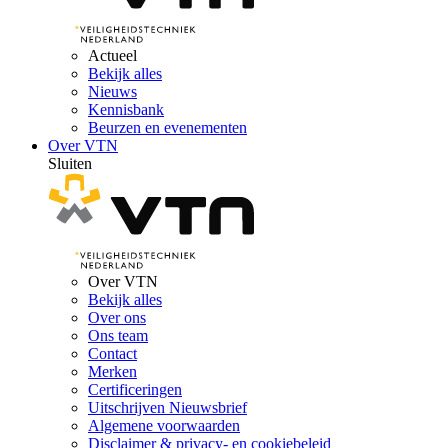
Actueel
Bekijk alles
Nieuws
Kennisbank
Beurzen en evenementen
Over VTN
Sluiten
Over VTN
Bekijk alles
Over ons
Ons team
Contact
Merken
Certificeringen
Uitschrijven Nieuwsbrief
Algemene voorwaarden
Disclaimer & privacy- en cookiebeleid