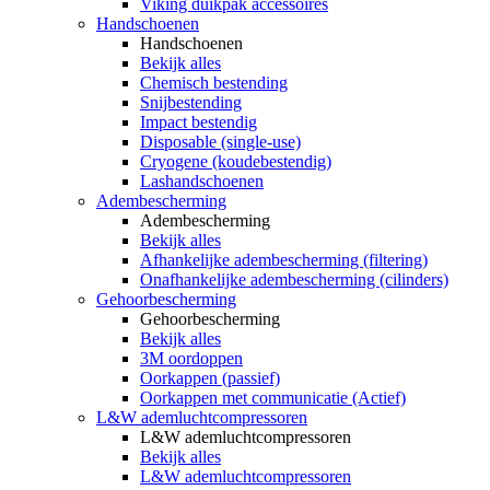
Viking duikpak accessoires
Handschoenen
Handschoenen
Bekijk alles
Chemisch bestending
Snijbestending
Impact bestendig
Disposable (single-use)
Cryogene (koudebestendig)
Lashandschoenen
Adembescherming
Adembescherming
Bekijk alles
Afhankelijke adembescherming (filtering)
Onafhankelijke adembescherming (cilinders)
Gehoorbescherming
Gehoorbescherming
Bekijk alles
3M oordoppen
Oorkappen (passief)
Oorkappen met communicatie (Actief)
L&W ademluchtcompressoren
L&W ademluchtcompressoren
Bekijk alles
L&W ademluchtcompressoren