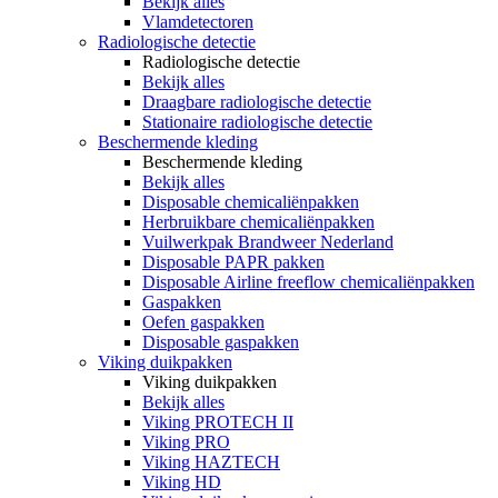
Bekijk alles
Vlamdetectoren
Radiologische detectie
Radiologische detectie
Bekijk alles
Draagbare radiologische detectie
Stationaire radiologische detectie
Beschermende kleding
Beschermende kleding
Bekijk alles
Disposable chemicaliënpakken
Herbruikbare chemicaliënpakken
Vuilwerkpak Brandweer Nederland
Disposable PAPR pakken
Disposable Airline freeflow chemicaliënpakken
Gaspakken
Oefen gaspakken
Disposable gaspakken
Viking duikpakken
Viking duikpakken
Bekijk alles
Viking PROTECH II
Viking PRO
Viking HAZTECH
Viking HD