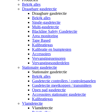
Bekijk alles
Draagbare gasdetectie
Draagbare gasdetectie
Bekijk alles
Single-gasdetectie
Multi-gasdetectie
Blackline Safety Gasdetectie
Area monitoring
Tape Based
Kalibratiegas
Kalibratie en bumptesten
Accessoires
Vervangingssensoren
Vervangingsonderdelen
Stationaire gasdetectie
Stationaire gasdetectie
Bekijk alles
Gasdetectie controllers / controlepanelen
Gasdetectie meetkoppen / transmitters
Open pad gasdetectie
Accessoires stationaire gasdetectie
Kalibratiegas
Vlamdetectie
Vlamdetectie