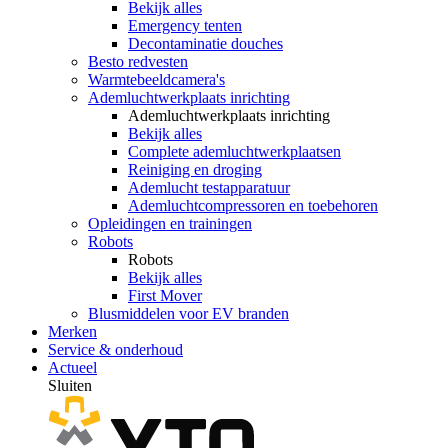
Bekijk alles
Emergency tenten
Decontaminatie douches
Besto redvesten
Warmtebeeldcamera's
Ademluchtwerkplaats inrichting
Ademluchtwerkplaats inrichting
Bekijk alles
Complete ademluchtwerkplaatsen
Reiniging en droging
Ademlucht testapparatuur
Ademluchtcompressoren en toebehoren
Opleidingen en trainingen
Robots
Robots
Bekijk alles
First Mover
Blusmiddelen voor EV branden
Merken
Service & onderhoud
Actueel
Sluiten