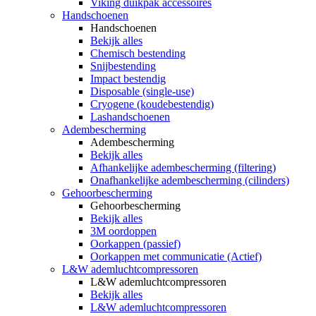
Viking duikpak accessoires
Handschoenen
Handschoenen
Bekijk alles
Chemisch bestending
Snijbestending
Impact bestendig
Disposable (single-use)
Cryogene (koudebestendig)
Lashandschoenen
Adembescherming
Adembescherming
Bekijk alles
Afhankelijke adembescherming (filtering)
Onafhankelijke adembescherming (cilinders)
Gehoorbescherming
Gehoorbescherming
Bekijk alles
3M oordoppen
Oorkappen (passief)
Oorkappen met communicatie (Actief)
L&W ademluchtcompressoren
L&W ademluchtcompressoren
Bekijk alles
L&W ademluchtcompressoren