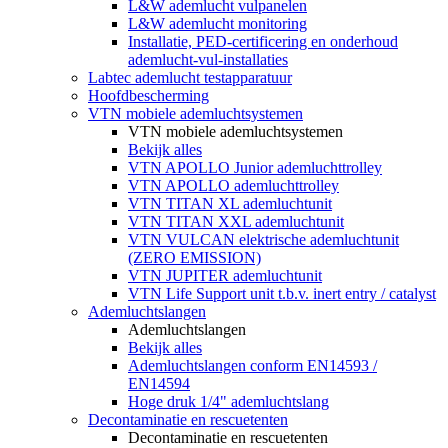
L&W ademlucht vulpanelen
L&W ademlucht monitoring
Installatie, PED-certificering en onderhoud
ademlucht-vul-installaties
Labtec ademlucht testapparatuur
Hoofdbescherming
VTN mobiele ademluchtsystemen
VTN mobiele ademluchtsystemen
Bekijk alles
VTN APOLLO Junior ademluchttrolley
VTN APOLLO ademluchttrolley
VTN TITAN XL ademluchtunit
VTN TITAN XXL ademluchtunit
VTN VULCAN elektrische ademluchtunit
(ZERO EMISSION)
VTN JUPITER ademluchtunit
VTN Life Support unit t.b.v. inert entry / catalyst
Ademluchtslangen
Ademluchtslangen
Bekijk alles
Ademluchtslangen conform EN14593 /
EN14594
Hoge druk 1/4" ademluchtslang
Decontaminatie en rescuetenten
Decontaminatie en rescuetenten