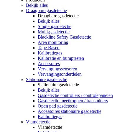
Bekijk alles
Draagbare gasdetectie
Draagbare gasdetectie
Bekijk alles
Single-gasdetectie
Multi-gasdetectie
Blackline Safety Gasdetectie
Area monitoring
Tape Based
Kalibratiegas
Kalibratie en bumptesten
Accessoires
Vervangingssensoren
Vervangingsonderdelen
Stationaire gasdetectie
Stationaire gasdetectie
Bekijk alles
Gasdetectie controllers / controlepanelen
Gasdetectie meetkoppen / transmitters
Open pad gasdetectie
Accessoires stationaire gasdetectie
Kalibratiegas
Vlamdetectie
Vlamdetectie