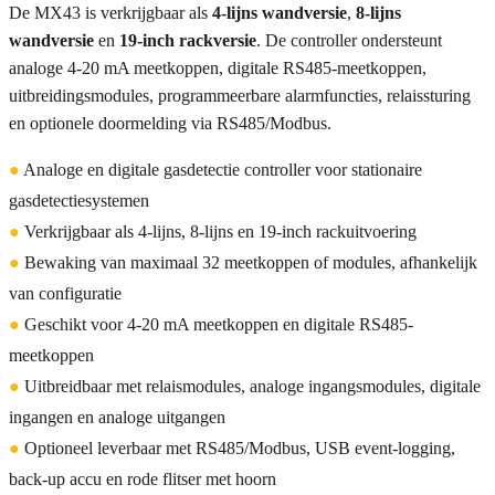
De MX43 is verkrijgbaar als
4-lijns wandversie
,
8-lijns
wandversie
en
19-inch rackversie
. De controller ondersteunt
analoge 4-20 mA meetkoppen, digitale RS485-meetkoppen,
uitbreidingsmodules, programmeerbare alarmfuncties, relaissturing
en optionele doormelding via RS485/Modbus.
●
Analoge en digitale gasdetectie controller voor stationaire
gasdetectiesystemen
●
Verkrijgbaar als 4-lijns, 8-lijns en 19-inch rackuitvoering
●
Bewaking van maximaal 32 meetkoppen of modules, afhankelijk
van configuratie
●
Geschikt voor 4-20 mA meetkoppen en digitale RS485-
meetkoppen
●
Uitbreidbaar met relaismodules, analoge ingangsmodules, digitale
ingangen en analoge uitgangen
●
Optioneel leverbaar met RS485/Modbus, USB event-logging,
back-up accu en rode flitser met hoorn