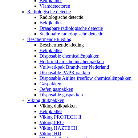
Bekijk alles
Vlamdetectoren
Radiologische detectie
Radiologische detectie
Bekijk alles
Draagbare radiologische detectie
Stationaire radiologische detectie
Beschermende kleding
Beschermende kleding
Bekijk alles
Disposable chemicaliënpakken
Herbruikbare chemicaliënpakken
Vuilwerkpak Brandweer Nederland
Disposable PAPR pakken
Disposable Airline freeflow chemicaliënpakken
Gaspakken
Oefen gaspakken
Disposable gaspakken
Viking duikpakken
Viking duikpakken
Bekijk alles
Viking PROTECH II
Viking PRO
Viking HAZTECH
Viking HD