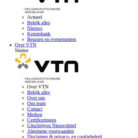
Actueel
Bekijk alles
Nieuws
Kennisbank
Beurzen en evenementen
Over VTN
Sluiten
Over VTN
Bekijk alles
Over ons
Ons team
Contact
Merken
Certificeringen
Uitschrijven Nieuwsbrief
Algemene voorwaarden
Disclaimer & privacy- en cookiebeleid