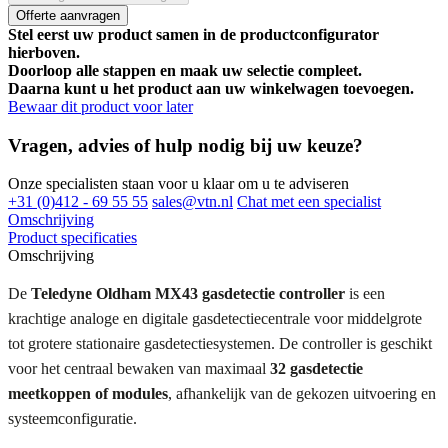
Offerte aanvragen
Stel eerst uw product samen in de productconfigurator
hierboven.
Doorloop alle stappen en maak uw selectie compleet.
Daarna kunt u het product aan uw winkelwagen toevoegen.
Bewaar dit product voor later
Vragen, advies of hulp nodig bij uw keuze?
Onze specialisten staan voor u klaar om u te adviseren
+31 (0)412 - 69 55 55
sales@vtn.nl
Chat met een specialist
Omschrijving
Product specificaties
Omschrijving
De
Teledyne Oldham MX43 gasdetectie controller
is een
krachtige analoge en digitale gasdetectiecentrale voor middelgrote
tot grotere stationaire gasdetectiesystemen. De controller is geschikt
voor het centraal bewaken van maximaal
32 gasdetectie
meetkoppen of modules
, afhankelijk van de gekozen uitvoering en
systeemconfiguratie.