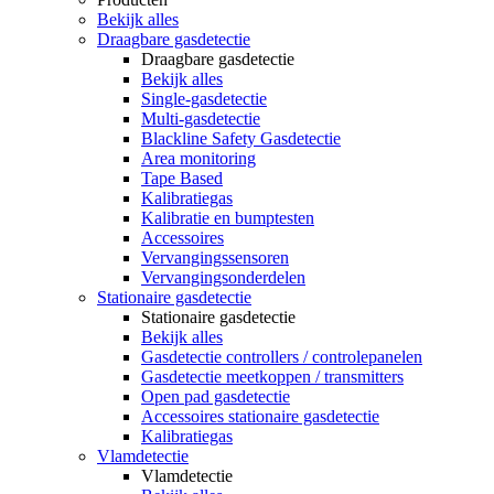
Bekijk alles
Draagbare gasdetectie
Draagbare gasdetectie
Bekijk alles
Single-gasdetectie
Multi-gasdetectie
Blackline Safety Gasdetectie
Area monitoring
Tape Based
Kalibratiegas
Kalibratie en bumptesten
Accessoires
Vervangingssensoren
Vervangingsonderdelen
Stationaire gasdetectie
Stationaire gasdetectie
Bekijk alles
Gasdetectie controllers / controlepanelen
Gasdetectie meetkoppen / transmitters
Open pad gasdetectie
Accessoires stationaire gasdetectie
Kalibratiegas
Vlamdetectie
Vlamdetectie