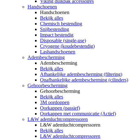
Viking duikpak accessoires
Handschoenen
Handschoenen
Bekijk alles
Chemisch bestending
Snijbestending
Impact bestendig
Disposable (single-use)
Cryogene (koudebestendig)
Lashandschoenen
Adembescherming
Adembescherming
Bekijk alles
Afhankelijke adembescherming (filtering)
Onafhankelijke adembescherming (cilinders)
Gehoorbescherming
Gehoorbescherming
Bekijk alles
3M oordoppen
Oorkappen (passief)
Oorkappen met communicatie (Actief)
L&W ademluchtcompressoren
L&W ademluchtcompressoren
Bekijk alles
L&W ademluchtcompressoren