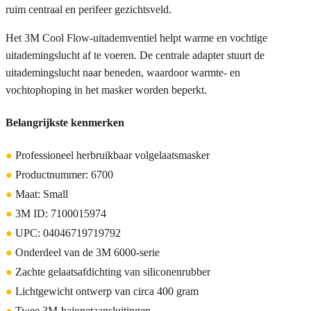
ruim centraal en perifeer gezichtsveld.
Het 3M Cool Flow-uitademventiel helpt warme en vochtige
uitademingslucht af te voeren. De centrale adapter stuurt de
uitademingslucht naar beneden, waardoor warmte- en
vochtophoping in het masker worden beperkt.
Belangrijkste kenmerken
●
Professioneel herbruikbaar volgelaatsmasker
●
Productnummer: 6700
●
Maat: Small
●
3M ID: 7100015974
●
UPC: 04046719719792
●
Onderdeel van de 3M 6000-serie
●
Zachte gelaatsafdichting van siliconenrubber
●
Lichtgewicht ontwerp van circa 400 gram
●
Twee 3M-bajonetaansluitingen