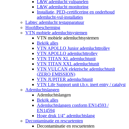
L&W ademlucht vulpanelen
L&W ademlucht monitoring
Installatie, PED-certificering en onderhoud
ademlucht-vul-installaties
Labtec ademlucht testapparatuur
Hoofdbescherming
VTN mobiele ademluchtsystemen
VTN mobiele ademluchtsystemen
Bekijk alles
VTN APOLLO Junior ademluchttrolley
VTN APOLLO ademluchttrolley
VTN TITAN XL ademluchtunit
VTN TITAN XXL ademluchtunit
VTN VULCAN elektrische ademluchtunit
(ZERO EMISSION)
VTN JUPITER ademluchtunit
VTN Life Support unit t.b.v. inert entry / catalyst
Ademluchtslangen
Ademluchtslangen
Bekijk alles
Ademluchtslangen conform EN14593 /
EN14594
Hoge druk 1/4" ademluchtslang
Decontaminatie en rescuetenten
Decontaminatie en rescuetenten