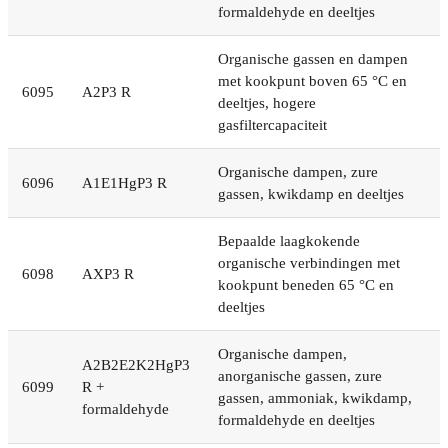
formaldehyde en deeltjes
Organische gassen en dampen
met kookpunt boven 65 °C en
6095
A2P3 R
deeltjes, hogere
gasfiltercapaciteit
Organische dampen, zure
6096
A1E1HgP3 R
gassen, kwikdamp en deeltjes
Bepaalde laagkokende
organische verbindingen met
6098
AXP3 R
kookpunt beneden 65 °C en
deeltjes
Organische dampen,
A2B2E2K2HgP3
anorganische gassen, zure
6099
R +
gassen, ammoniak, kwikdamp,
formaldehyde
formaldehyde en deeltjes