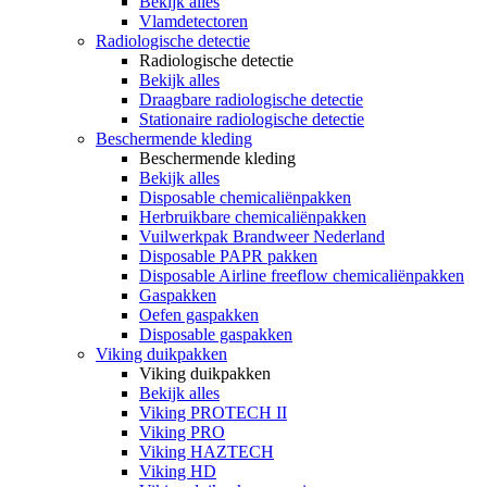
Bekijk alles
Vlamdetectoren
Radiologische detectie
Radiologische detectie
Bekijk alles
Draagbare radiologische detectie
Stationaire radiologische detectie
Beschermende kleding
Beschermende kleding
Bekijk alles
Disposable chemicaliënpakken
Herbruikbare chemicaliënpakken
Vuilwerkpak Brandweer Nederland
Disposable PAPR pakken
Disposable Airline freeflow chemicaliënpakken
Gaspakken
Oefen gaspakken
Disposable gaspakken
Viking duikpakken
Viking duikpakken
Bekijk alles
Viking PROTECH II
Viking PRO
Viking HAZTECH
Viking HD