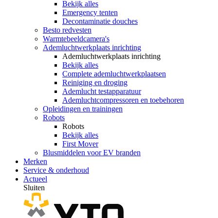
Bekijk alles
Emergency tenten
Decontaminatie douches
Besto redvesten
Warmtebeeldcamera's
Ademluchtwerkplaats inrichting
Ademluchtwerkplaats inrichting
Bekijk alles
Complete ademluchtwerkplaatsen
Reiniging en droging
Ademlucht testapparatuur
Ademluchtcompressoren en toebehoren
Opleidingen en trainingen
Robots
Robots
Bekijk alles
First Mover
Blusmiddelen voor EV branden
Merken
Service & onderhoud
Actueel
Sluiten