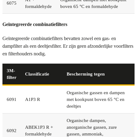
6075
formaldehyde
boven 65 °C en formaldehyde
Geïntegreerde combinatiefilters
Geïntegreerde combinatiefilters bevatten zowel een gas- en
dampfilter als een deeltjesfilter. Er zijn geen afzonderlijke voorfilters
en filterhouders nodig.
3M-
Classificatie
Bescherming tegen
filter
Organische gassen en dampen
6091
A1P3 R
met kookpunt boven 65 °C en
deeltjes
Organische dampen,
ABEK1P3 R +
anorganische gassen, zure
6092
formaldehyde
gassen, ammoniak,