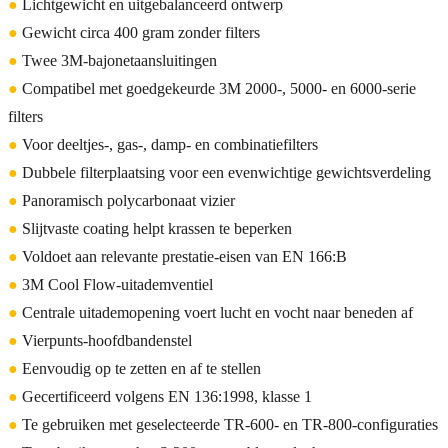
●
Lichtgewicht en uitgebalanceerd ontwerp
●
Gewicht circa 400 gram zonder filters
●
Twee 3M-bajonetaansluitingen
●
Compatibel met goedgekeurde 3M 2000-, 5000- en 6000-serie
filters
●
Voor deeltjes-, gas-, damp- en combinatiefilters
●
Dubbele filterplaatsing voor een evenwichtige gewichtsverdeling
●
Panoramisch polycarbonaat vizier
●
Slijtvaste coating helpt krassen te beperken
●
Voldoet aan relevante prestatie-eisen van EN 166:B
●
3M Cool Flow-uitademventiel
●
Centrale uitademopening voert lucht en vocht naar beneden af
●
Vierpunts-hoofdbandenstel
●
Eenvoudig op te zetten en af te stellen
●
Gecertificeerd volgens EN 136:1998, klasse 1
●
Te gebruiken met geselecteerde TR-600- en TR-800-configuraties