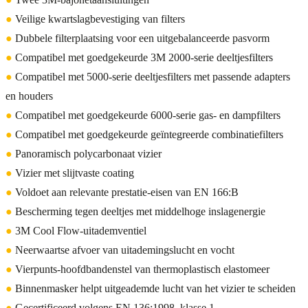
●
Veilige kwartslagbevestiging van filters
●
Dubbele filterplaatsing voor een uitgebalanceerde pasvorm
●
Compatibel met goedgekeurde 3M 2000-serie deeltjesfilters
●
Compatibel met 5000-serie deeltjesfilters met passende adapters
en houders
●
Compatibel met goedgekeurde 6000-serie gas- en dampfilters
●
Compatibel met goedgekeurde geïntegreerde combinatiefilters
●
Panoramisch polycarbonaat vizier
●
Vizier met slijtvaste coating
●
Voldoet aan relevante prestatie-eisen van EN 166:B
●
Bescherming tegen deeltjes met middelhoge inslagenergie
●
3M Cool Flow-uitademventiel
●
Neerwaartse afvoer van uitademingslucht en vocht
●
Vierpunts-hoofdbandenstel van thermoplastisch elastomeer
●
Binnenmasker helpt uitgeademde lucht van het vizier te scheiden
●
Gecertificeerd volgens EN 136:1998, klasse 1