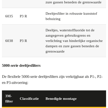
zure gassen beneden de grenswaarde
Deeltjesfilter in robuuste kunststof
6035
P3 R
behuizing
Deeltjes, waterstoffluoride tot de
aangegeven gebruiksgrens en
6038
P3 R
verlichting van hinderlijke organische
dampen en zure gassen beneden de
grenswaarde
5000-serie deeltjesfilters
De flexibele 5000-serie deeltjesfilters zijn verkrijgbaar als P1-, P2-
en P3-uitvoering:
3M-
Classificatie
Benodigde montage
filter