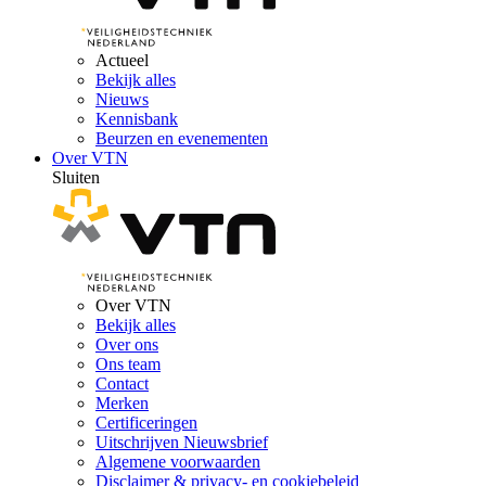
Actueel
Bekijk alles
Nieuws
Kennisbank
Beurzen en evenementen
Over VTN
Sluiten
Over VTN
Bekijk alles
Over ons
Ons team
Contact
Merken
Certificeringen
Uitschrijven Nieuwsbrief
Algemene voorwaarden
Disclaimer & privacy- en cookiebeleid