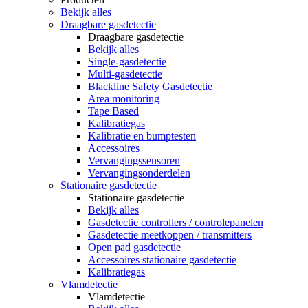
Bekijk alles
Draagbare gasdetectie
Draagbare gasdetectie
Bekijk alles
Single-gasdetectie
Multi-gasdetectie
Blackline Safety Gasdetectie
Area monitoring
Tape Based
Kalibratiegas
Kalibratie en bumptesten
Accessoires
Vervangingssensoren
Vervangingsonderdelen
Stationaire gasdetectie
Stationaire gasdetectie
Bekijk alles
Gasdetectie controllers / controlepanelen
Gasdetectie meetkoppen / transmitters
Open pad gasdetectie
Accessoires stationaire gasdetectie
Kalibratiegas
Vlamdetectie
Vlamdetectie