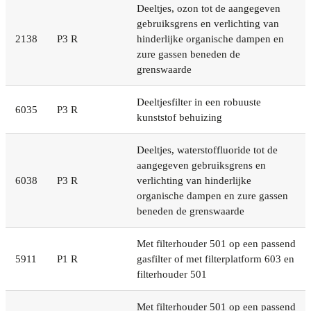
Deeltjes, ozon tot de aangegeven
gebruiksgrens en verlichting van
2138
P3 R
hinderlijke organische dampen en
zure gassen beneden de
grenswaarde
Deeltjesfilter in een robuuste
6035
P3 R
kunststof behuizing
Deeltjes, waterstoffluoride tot de
aangegeven gebruiksgrens en
6038
P3 R
verlichting van hinderlijke
organische dampen en zure gassen
beneden de grenswaarde
Met filterhouder 501 op een passend
5911
P1 R
gasfilter of met filterplatform 603 en
filterhouder 501
Met filterhouder 501 op een passend