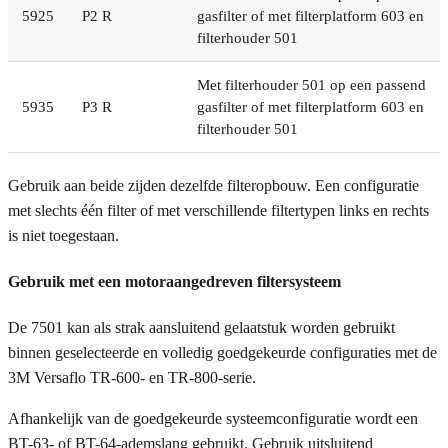
5925
P2 R
gasfilter of met filterplatform 603 en
filterhouder 501
Met filterhouder 501 op een passend
5935
P3 R
gasfilter of met filterplatform 603 en
filterhouder 501
Gebruik aan beide zijden dezelfde filteropbouw. Een configuratie
met slechts één filter of met verschillende filtertypen links en rechts
is niet toegestaan.
Gebruik met een motoraangedreven filtersysteem
De 7501 kan als strak aansluitend gelaatstuk worden gebruikt
binnen geselecteerde en volledig goedgekeurde configuraties met de
3M Versaflo TR-600- en TR-800-serie.
Afhankelijk van de goedgekeurde systeemconfiguratie wordt een
BT-63- of BT-64-ademslang gebruikt. Gebruik uitsluitend