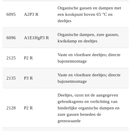
Organische gassen en dampen met
6095
A2P3 R
een kookpunt boven 65 °C en
deeltjes
Organische dampen, zure gassen,
6096
A1E1HgP3 R
kwikdamp en deeltjes
Vaste en vloeibare deeltjes; directe
2125
P2 R
bajonetmontage
Vaste en vloeibare deeltjes; directe
2135
P3 R
bajonetmontage
Deeltjes, ozon tot de aangegeven
gebruiksgrens en verlichting van
2128
P2 R
hinderlijke organische dampen en
zure gassen beneden de
grenswaarde