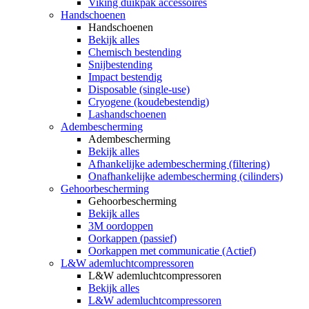
Viking duikpak accessoires
Handschoenen
Handschoenen
Bekijk alles
Chemisch bestending
Snijbestending
Impact bestendig
Disposable (single-use)
Cryogene (koudebestendig)
Lashandschoenen
Adembescherming
Adembescherming
Bekijk alles
Afhankelijke adembescherming (filtering)
Onafhankelijke adembescherming (cilinders)
Gehoorbescherming
Gehoorbescherming
Bekijk alles
3M oordoppen
Oorkappen (passief)
Oorkappen met communicatie (Actief)
L&W ademluchtcompressoren
L&W ademluchtcompressoren
Bekijk alles
L&W ademluchtcompressoren