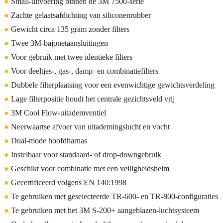
●
Small-uitvoering binnen de 3M 7500-serie
●
Zachte gelaatsafdichting van siliconenrubber
●
Gewicht circa 135 gram zonder filters
●
Twee 3M-bajonetaansluitingen
●
Voor gebruik met twee identieke filters
●
Voor deeltjes-, gas-, damp- en combinatiefilters
●
Dubbele filterplaatsing voor een evenwichtige gewichtsverdeling
●
Lage filterpositie houdt het centrale gezichtsveld vrij
●
3M Cool Flow-uitademventiel
●
Neerwaartse afvoer van uitademingslucht en vocht
●
Dual-mode hoofdharnas
●
Instelbaar voor standaard- of drop-downgebruik
●
Geschikt voor combinatie met een veiligheidshelm
●
Gecertificeerd volgens EN 140:1998
●
Te gebruiken met geselecteerde TR-600- en TR-800-configuraties
●
Te gebruiken met het 3M S-200+ aangeblazen-luchtsysteem