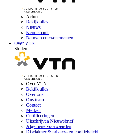
Actueel
Bekijk alles
Nieuws
Kennisbank
Beurzen en evenementen
Over VTN
Sluiten
Over VTN
Bekijk alles
Over ons
Ons team
Contact
Merken
Certificeringen
Uitschrijven Nieuwsbrief
Algemene voorwaarden
Disclaimer & privacy- en cookiebeleid