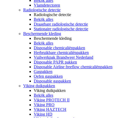
Bekijk alles
Vlamdetectoren
Radiologische detectie
Radiologische detectie
Bekijk alles
Draagbare radiologische detectie
Stationaire radiologische detectie
Beschermende kleding
Beschermende kleding
Bekijk alles
Disposable chemicaliënpakken
Herbruikbare chemicaliënpakken
Vuilwerkpak Brandweer Nederland
Disposable PAPR pakken
Disposable Airline freeflow chemicaliënpakken
Gaspakken
Oefen gaspakken
Disposable gaspakken
Viking duikpakken
Viking duikpakken
Bekijk alles
Viking PROTECH II
Viking PRO
Viking HAZTECH
Viking HD