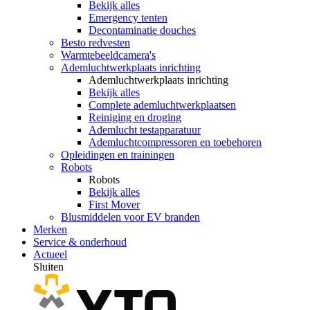
Bekijk alles
Emergency tenten
Decontaminatie douches
Besto redvesten
Warmtebeeldcamera's
Ademluchtwerkplaats inrichting
Ademluchtwerkplaats inrichting
Bekijk alles
Complete ademluchtwerkplaatsen
Reiniging en droging
Ademlucht testapparatuur
Ademluchtcompressoren en toebehoren
Opleidingen en trainingen
Robots
Robots
Bekijk alles
First Mover
Blusmiddelen voor EV branden
Merken
Service & onderhoud
Actueel
Sluiten