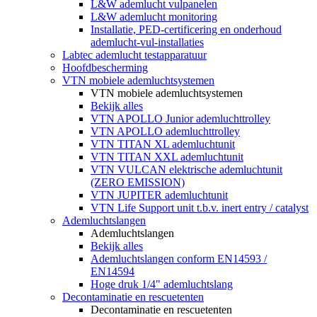
L&W ademlucht vulpanelen
L&W ademlucht monitoring
Installatie, PED-certificering en onderhoud
ademlucht-vul-installaties
Labtec ademlucht testapparatuur
Hoofdbescherming
VTN mobiele ademluchtsystemen
VTN mobiele ademluchtsystemen
Bekijk alles
VTN APOLLO Junior ademluchttrolley
VTN APOLLO ademluchttrolley
VTN TITAN XL ademluchtunit
VTN TITAN XXL ademluchtunit
VTN VULCAN elektrische ademluchtunit
(ZERO EMISSION)
VTN JUPITER ademluchtunit
VTN Life Support unit t.b.v. inert entry / catalyst
Ademluchtslangen
Ademluchtslangen
Bekijk alles
Ademluchtslangen conform EN14593 /
EN14594
Hoge druk 1/4" ademluchtslang
Decontaminatie en rescuetenten
Decontaminatie en rescuetenten