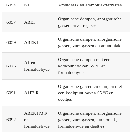
6054
K1
Ammoniak en ammoniakderivaten
Organische dampen, anorganische
6057
ABE1
gassen en zure gassen
Organische dampen, anorganische
6059
ABEK1
gassen, zure gassen en ammoniak
Organische dampen met een
A1 en
6075
kookpunt boven 65 °C en
formaldehyde
formaldehyde
Organische gassen en dampen met
6091
A1P3 R
een kookpunt boven 65 °C en
deeltjes
ABEK1P3 R
Organische dampen, anorganische
6092
en
gassen, zure gassen, ammoniak,
formaldehyde
formaldehyde en deeltjes