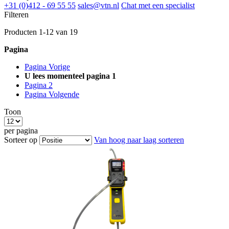
+31 (0)412 - 69 55 55
sales@vtn.nl
Chat met een specialist
Filteren
Producten
1
-
12
van
19
Pagina
Pagina
Vorige
U lees momenteel pagina
1
Pagina
2
Pagina
Volgende
Toon
per pagina
Sorteer op
Van hoog naar laag sorteren