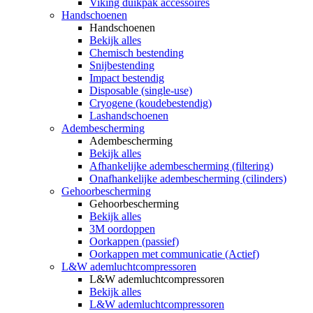
Viking duikpak accessoires
Handschoenen
Handschoenen
Bekijk alles
Chemisch bestending
Snijbestending
Impact bestendig
Disposable (single-use)
Cryogene (koudebestendig)
Lashandschoenen
Adembescherming
Adembescherming
Bekijk alles
Afhankelijke adembescherming (filtering)
Onafhankelijke adembescherming (cilinders)
Gehoorbescherming
Gehoorbescherming
Bekijk alles
3M oordoppen
Oorkappen (passief)
Oorkappen met communicatie (Actief)
L&W ademluchtcompressoren
L&W ademluchtcompressoren
Bekijk alles
L&W ademluchtcompressoren