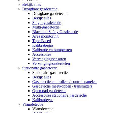
Bekijk alles
Draagbare gasdetectie
Draagbare gasdetectie
Bekijk alles
Single-gasdetectie
Multi-gasdetectie
Blackline Safety Gasdetectie
Area monitoring
Tape Based
Kalibratiegas
Kalibratie en bumptesten
Accessoires
Vervangingssensoren
Vervangingsonderdelen
Stationaire gasdetectie
Stationaire gasdetectie
Bekijk alles
Gasdetectie controllers / controlepanelen
Gasdetectie meetkoppen / transmitters
Open pad gasdetectie
Accessoires stationaire gasdetectie
Kalibratiegas
Vlamdetectie
Vlamdetectie