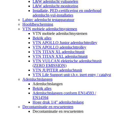
L&W ademlucht vulpanelen
L&W ademlucht monitoring
Installatie, PED-certificering en onderhoud
ademlucht-vul-installaties
Labtec ademlucht testapparatuur
Hoofdbescherming
VTN mobiele ademluchtsystemen
VTN mobiele ademluchtsystemen
Bekijk alles
VTN APOLLO Junior ademluchttrolley
VTN APOLLO ademluchttrolley
VTN TITAN XL ademluchtunit
VTN TITAN XXL ademluchtunit
VTN VULCAN elektrische ademluchtunit
(ZERO EMISSION)
VTN JUPITER ademluchtunit
VTN Life Support unit t.b.v. inert entry / catalyst
Ademluchtslangen
Ademluchtslangen
Bekijk alles
Ademluchtslangen conform EN14593 /
EN14594
Hoge druk 1/4" ademluchtslang
Decontaminatie en rescuetenten
Decontaminatie en rescuetenten