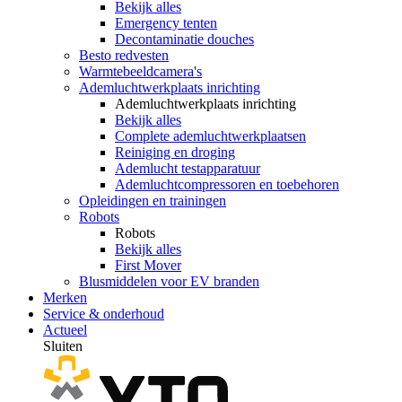
Bekijk alles
Emergency tenten
Decontaminatie douches
Besto redvesten
Warmtebeeldcamera's
Ademluchtwerkplaats inrichting
Ademluchtwerkplaats inrichting
Bekijk alles
Complete ademluchtwerkplaatsen
Reiniging en droging
Ademlucht testapparatuur
Ademluchtcompressoren en toebehoren
Opleidingen en trainingen
Robots
Robots
Bekijk alles
First Mover
Blusmiddelen voor EV branden
Merken
Service & onderhoud
Actueel
Sluiten