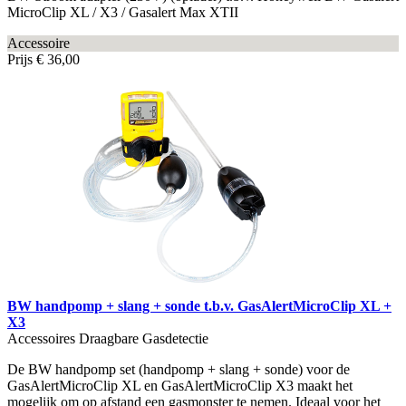
MicroClip XL / X3 / Gasalert Max XTII
Accessoire
Prijs
€ 36,00
BW handpomp + slang + sonde t.b.v. GasAlertMicroClip XL +
X3
Accessoires Draagbare Gasdetectie
De BW handpomp set (handpomp + slang + sonde) voor de
GasAlertMicroClip XL en GasAlertMicroClip X3 maakt het
mogelijk om op afstand een gasmonster te nemen. Ideaal voor het