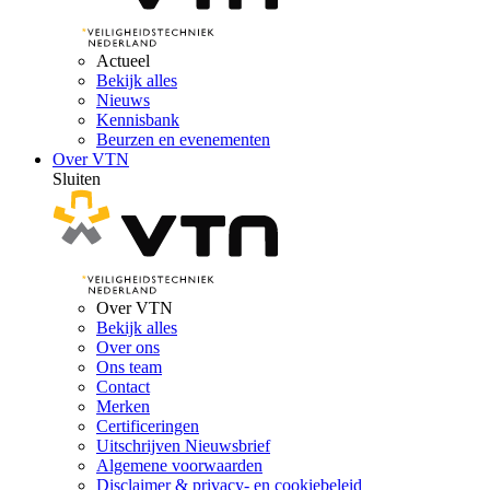
Actueel
Bekijk alles
Nieuws
Kennisbank
Beurzen en evenementen
Over VTN
Sluiten
Over VTN
Bekijk alles
Over ons
Ons team
Contact
Merken
Certificeringen
Uitschrijven Nieuwsbrief
Algemene voorwaarden
Disclaimer & privacy- en cookiebeleid