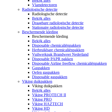
Bekijk alles
Vlamdetectoren
Radiologische detectie
Radiologische detectie
Bekijk alles
Draagbare radiologische detectie
Stationaire radiologische detectie
Beschermende kleding
Beschermende kleding
Bekijk alles
Disposable chemicaliënpakken
Herbruikbare chemicaliënpakken
Vuilwerkpak Brandweer Nederland
Disposable PAPR pakken
Disposable Airline freeflow chemicaliënpakken
Gaspakken
Oefen gaspakken
Disposable gaspakken
Viking duikpakken
Viking duikpakken
Bekijk alles
Viking PROTECH II
Viking PRO
Viking HAZTECH
Viking HD